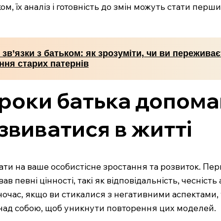
м, їх аналіз і готовність до змін можуть стати перш
 зв’язки з батьком: як зрозуміти, чи ви переживає
ння старих патернів
уроки батька допом
озвиватися в житті
вати на ваше особистісне зростання та розвиток. П
в певні цінності, такі як відповідальність, чесність
ночас, якщо ви стикалися з негативними аспектами, 
 над собою, щоб уникнути повторення цих моделей.