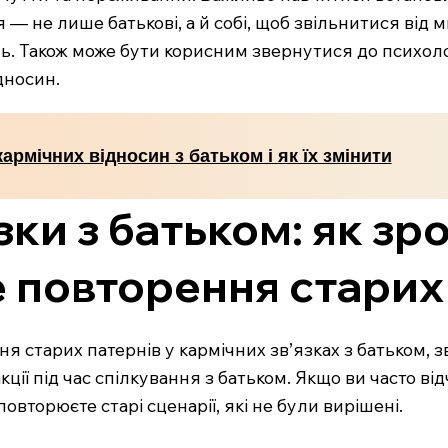
— не лише батькові, а й собі, щоб звільнитися від 
нь. Також може бути корисним звернутися до психол
дносин.
кармічних відносин з батьком і як їх змінити
зки з батьком: як зро
 повторення старих
 старих патернів у кармічних зв’язках з батьком, зв
ції під час спілкування з батьком. Якщо ви часто від
повторюєте старі сценарії, які не були вирішені.