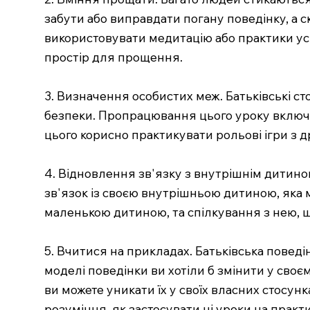
забути або виправдати погану поведінку, а с
використовувати медитацію або практики ус
простір для прощення.
3. Визначення особистих меж. Батьківські с
безпеки. Пропрацювання цього уроку включає
цього корисно практикувати рольові ігри з 
4. Відновлення зв'язку з внутрішнім дитино
зв'язок із своєю внутрішньою дитиною, яка 
маленькою дитиною, та спілкування з нею, що
5. Вчитися на прикладах. Батьківська поведі
моделі поведінки ви хотіли б змінити у своєм
ви можете уникати їх у своїх власних стосун
розуміння, як застосувати ці уроки на практи