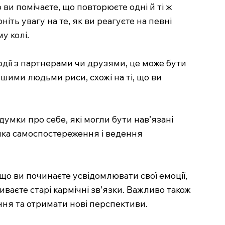
 ви помічаєте, що повторюєте одні й ті ж
іть увагу на те, як ви реагуєте на певні
у колі.
дії з партнерами чи друзями, це може бути
ншими людьми риси, схожі на ті, що ви
думки про себе, які могли бути нав’язані
тика самоспостереження і ведення
кщо ви починаєте усвідомлювати свої емоції,
ваєте старі кармічні зв’язки. Важливо також
ння та отримати нові перспективи.