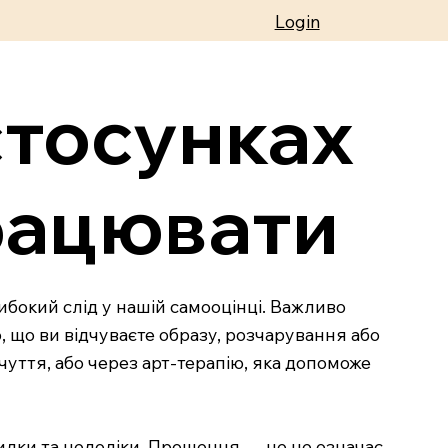
Login
стосунках
працювати
либокий слід у нашій самооцінці. Важливо
, що ви відчуваєте образу, розчарування або
чуття, або через арт-терапію, яка допоможе
милки та недоліки. Прощення — це не означає