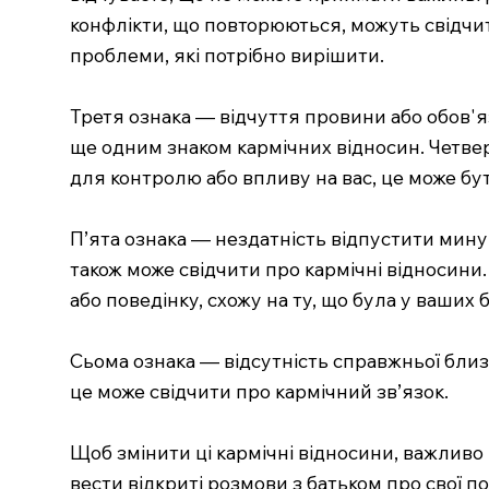
конфлікти, що повторюються, можуть свідчити
проблеми, які потрібно вирішити.
Третя ознака — відчуття провини або обов'яз
ще одним знаком кармічних відносин. Четвер
для контролю або впливу на вас, це може бут
П’ята ознака — нездатність відпустити минулі
також може свідчити про кармічні відносин
або поведінку, схожу на ту, що була у ваших 
Сьома ознака — відсутність справжньої близь
це може свідчити про кармічний зв’язок.
Щоб змінити ці кармічні відносини, важливо
вести відкриті розмови з батьком про свої