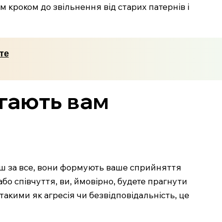
им кроком до звільнення від старих патернів і
те
агають вам
ерш за все, вони формують ваше сприйняття
 або співчуття, ви, ймовірно, будете прагнути
такими як агресія чи безвідповідальність, це