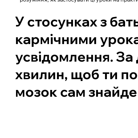
У стосунках з бат
кармічними урока
усвідомлення. За
хвилин, щоб ти по
мозок сам знайде