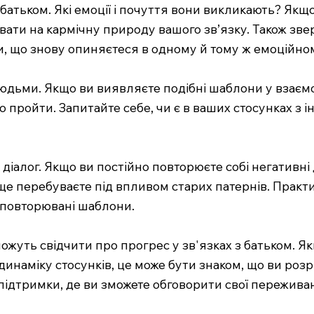
 батьком. Які емоції і почуття вони викликають? Якщо
ати на кармічну природу вашого зв’язку. Також зверн
 ви, що знову опиняєтеся в одному й тому ж емоційном
юдьми. Якщо ви виявляєте подібні шаблони у взаємо
о пройти. Запитайте себе, чи є в ваших стосунках з і
діалог. Якщо ви постійно повторюєте собі негативні 
е ще перебуваєте під впливом старих патернів. Прак
 повторювані шаблони.
 можуть свідчити про прогрес у зв'язках з батьком. Я
наміку стосунків, це може бути знаком, що ви розри
 підтримки, де ви зможете обговорити свої пережива