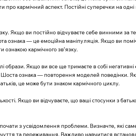
 про кармічний аспект. Постійні суперечки на одні й
ку. Якщо ви постійно відчуваєте себе винними за те,
та ознака — це емоційна маніпуляція. Якщо ви помі
и ознакою кармічного зв’язку.
 образи. Якщо ви все ще тримаєте в собі негативні е
и. Шоста ознака — повторення моделей поведінки. Я
батьків, це може бути знаком кармічного циклу.
кості. Якщо ви відчуваєте, що ваші стосунки з батько
 почати з усвідомлення проблеми. Визначте, які сам
 почуття та переживання. Важливо навчитися встано