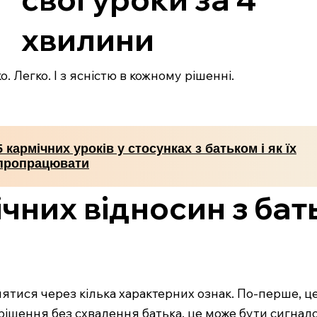
хвилини
. Легко. І з ясністю в кожному рішенні.
5 кармічних уроків у стосунках з батьком і як їх
пропрацювати
чних відносин з бать
ятися через кілька характерних ознак. По-перше, це
рішення без схвалення батька, це може бути сигнало