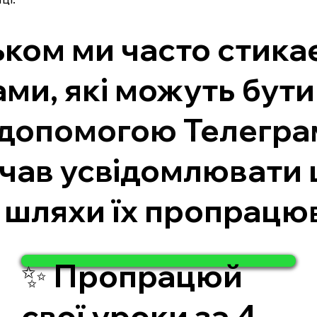
ьком ми часто стика
ми, які можуть бут
 допомогою Телегра
чав усвідомлювати ці
 шляхи їх пропрацю
✨ Пропрацюй
свої уроки за 4