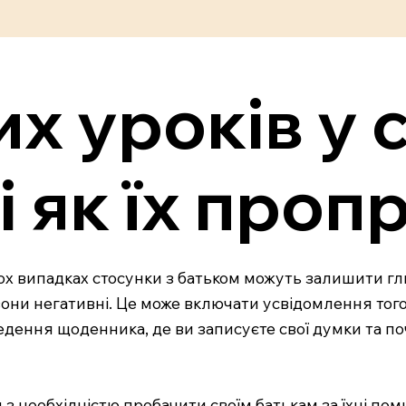
их уроків у 
 і як їх про
тьох випадках стосунки з батьком можуть залишити г
 вони негативні. Це може включати усвідомлення того
едення щоденника, де ви записуєте свої думки та по
 з необхідністю пробачити своїм батькам за їхні по