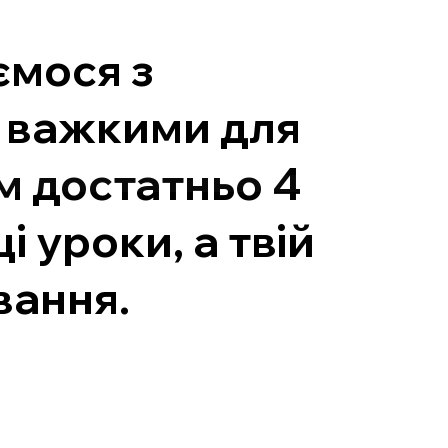
ємося з
и важкими для
м достатньо 4
 уроки, а твій
вання.