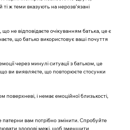
 ті ж теми вказують на нерозв’язані
 що не відповідаєте очікуванням батька, це є
чаєте, що батько використовує ваші почуття
моції через минулі ситуації з батьком, це
кщо ви виявляєте, що повторюєте стосунки
м поверхневі, і немає емоційної близькості,
е патерни вам потрібно змінити. Спробуйте
влювати здорові межі, щоб зменшити