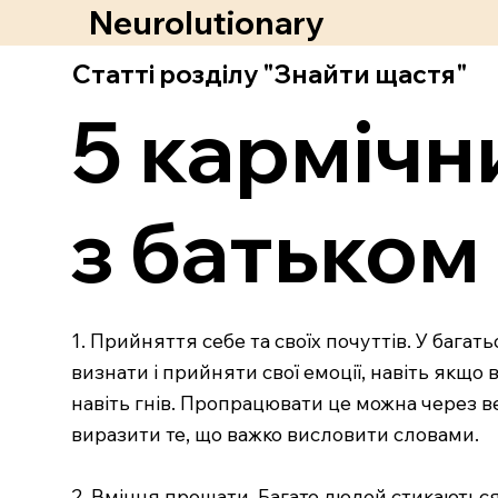
Neurolutionary
Статті розділу "Знайти щастя"
5 кармічн
з батьком
1. Прийняття себе та своїх почуттів. У бага
визнати і прийняти свої емоції, навіть якщо
навіть гнів. Пропрацювати це можна через в
виразити те, що важко висловити словами.
2. Вміння прощати. Багато людей стикаються