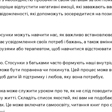
коріше відпустити негативні емоції, які заважають в
відомленості, які допоможуть зосередитися на пози
тосунки можуть навчити нас, як важливо встановлюва
 усвідомлення своїх потреб і бажань, а також вмінн
друзями або терапевтом, щоб навчитися відстоювати 
ю. Стосунки з батьками часто формують наші внутрі
може бути поранена чи покинута. Цей процес може вк
б дати їй підтримку і любов, яку вона потребує.
нка може служити уроком про те, як не слід поводити
у житті. Складіть список якостей, які вам не подобаю
ках. Це може включати самоосвіту, читання книг про 
ці.