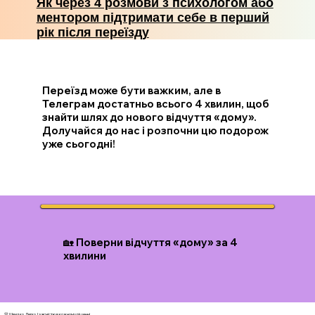
Як через 4 розмови з психологом або
ментором підтримати себе в перший
рік після переїзду
Переїзд може бути важким, але в
Телеграм достатньо всього 4 хвилин, щоб
знайти шлях до нового відчуття «дому».
Долучайся до нас і розпочни цю подорож
уже сьогодні!
🏡 Поверни відчуття «дому» за 4
хвилини
💛 Швидко. Легко. І з ясністю в кожному рішенні.