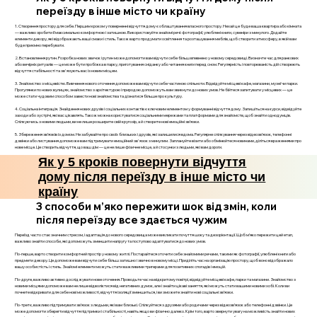
переїзду в інше місто чи країну
1. Створення простору для себе. Першим кроком у поверненні відчуття дому є облаштування власного простору. Нехай це буде ваша квартира або кімната
— важливо зробити її максимально комфортною і затишною. Використовуйте знайомі речі: фотографії, улюблені книги, сувеніри з минулого. Додайте
елементи декору, які відображають ваші смаки і стиль. Також варто продумати освітлення та розташування меблів, щоб створити атмосферу, в якій вам
буде приємно перебувати.
2. Встановлення рутин. Розробка нових звичок і рутин може допомогти вам відчути себе більш впевнено у новому середовищі. Визначте час для ранкових
або вечірніх ритуалів — це може бути пробіжка в парку, приготування сніданку або читання книги перед сном. Регулярність і повторюваність дій створюють
відчуття стабільності та зв'язують вас із новим місцем.
3. Знайомство з місцевістю. Вивчення нового оточення допоможе вам відчути себе частиною спільноти. Відвідуйте місцеві кафе, магазини, музеї чи парки.
Прогулянки по нових вулицях, знайомство з архітектурою і природою допоможуть вам звикнути до нових умов. Не бійтеся запитувати у місцевих — це
може стати чудовим способом завести нові знайомства та дізнатися більше про культуру.
4. Соціальна інтеграція. Знайдення нових друзів і соціальних контактів є ключовим елементом у формуванні відчуття дому. Запишіться на курси, відвідуйте
заходи або зустрічі, які вас цікавлять. Також можна користуватися соціальними мережами та платформами для знайомств, щоб знайти однодумців.
Спілкуючись з новими людьми, ви не лише розширите свій кругозір, а й створите нові емоційні зв’язки.
5. Збереження зв’язків із домом. Не забувайте про своїх близьких і друзів, які залишилися вдома. Регулярне спілкування через відеозв’язок, телефонні
дзвінки або листування допоможе вам підтримувати емоційний зв'язок з минулим. Заплануйте візити або обмінюйтеся новинами, діліться враженнями про
нове місце. Це створить відчуття, що ваш дім — це не лише фізичне місце, а й стосунки з людьми, які вам дороги.
Як у 5 кроків повернути відчуття
дому після переїзду в інше місто чи
країну
3 способи м’яко пережити шок від змін, коли
після переїзду все здається чужим
Переїзд часто стає значним стресом, і адаптація до нового середовища може викликати почуття шоку та дезорієнтації. Щоб м’яко пережити цей етап,
важливо знайти способи, які допоможуть зменшити напругу та поступово адаптуватися до нових умов.
По-перше, варто створити комфортний простір у новому житлі. Постарайтеся оточити себе знайомими речами, такими як фотографії, улюблені книги або
предмети декору. Це допоможе вам відчути себе більш затишно і звично в новому місці. Приділіть час на організацію простору, щоб воно відображало
вашу особистість і стиль. Знайомі елементи можуть стати важливими тригерами для позитивних спогадів і емоцій.
По-друге, важливо активно досліджувати нове оточення. Проводьте час на відкритому повітрі, відвідуйте місцеві кафе, парки та магазини. Знайомство з
новими місцями допоможе вам не лише відволіктися від негативних думок, але і знайти цікаві заняття, які можуть стати вашими новими хобі. Коли ви
почнете відкривати для себе нові можливості, відчуття ізоляції зменшиться, і ви зможете знайти нові соціальні зв’язки.
По-третє, важливо підтримувати зв’язок з людьми, які вам близькі. Спілкуйтеся з друзями або родичами через відеозв’язок або телефонні дзвінки. Це
може допомогти зберегти відчуття підтримки і стабільності, навіть якщо ви фізично далеко. Крім того, варто звернути увагу на можливість знайти нових