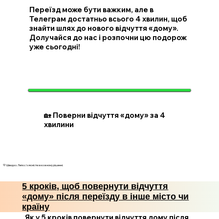
Переїзд може бути важким, але в
Телеграм достатньо всього 4 хвилин, щоб
знайти шлях до нового відчуття «дому».
Долучайся до нас і розпочни цю подорож
уже сьогодні!
🏡 Поверни відчуття «дому» за 4
хвилини
💛 Швидко. Легко. І з ясністю в кожному рішенні.
5 кроків, щоб повернути відчуття
«дому» після переїзду в інше місто чи
країну
Як у 5 кроків повернути відчуття дому після