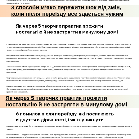
друзів у новому місці, записавшись на курси, гуртки або місцеві заходи. Соціальна інтеграція допоможе вам відчути себе частиною нового середовища і
зменшити відчуття чужості.
3 способи м’яко пережити шок від змін,
коли після переїзду все здається чужим
Як через 5 творчих практик прожити
ностальгію й не застрягти в минулому домі
Однією з найефективніших практик для проживання ностальгії є ведення щоденника. Записування своїх думок і почуттів допомагає структурувати емоції
та зрозуміти, що саме викликає ностальгію. Пишучи про спогади, можна виявити, які з них є позитивними, а які – болючими. Це дозволяє відокремити цінні
уроки з минулого від емоційного важкого вантажу.
Наступною практикою є створення колажу чи художнього проекту на основі спогадів. Використовуючи фотографії, малюнки, вирізки з журналів, можна
візуалізувати емоції, пов’язані з минулим. Цей творчий процес не тільки сприяє самовираженню, але й допомагає трансформувати ностальгію у щось нове та
конструктивне.
Також можна займатися медитацією або усвідомленим диханням. Ці практики заспокоюють розум і дозволяють зосередитися на теперішньому моменті,
що важливо для відпускання минулих переживань. Вони допомагають усвідомити, що, хоча минуле може бути важливим, воно не визначає наше
сьогодення.
Творче письмо, зокрема, написання листів до минулого собі або до людей, які залишили слід у житті, може стати потужним інструментом. У таких листах
можна висловити невисловлені почуття, подякувати за досвід чи навіть вибачитися. Це дозволяє завершити незавершені справи і рухатися далі.
Нарешті, залучення до спільних творчих заходів або майстер-класів може допомогти зв’язатися з іншими людьми та поділитися своїм досвідом.
Спілкування з однодумцями, які також переживають ностальгію, створює відчуття підтримки та розуміння, що дозволяє легше адаптуватися до змін і
прийняти нові можливості.
Як через 5 творчих практик прожити
ностальгію й не застрягти в минулому домі
6 помилок після переїзду, які посилюють
відчуття відірваності, і як їх уникнути
Переїзд у нове місце може бути стресовим досвідом, і деякі звички або дії можуть посилити відчуття відірваності. Ось кілька поширених помилок, які варто
уникати.
Перша помилка — ігнорування соціальних контактів. Після переїзду важливо активно шукати нові знайомства. Залишаючи старі зв’язки на задньому плані,
ви ризикуєте відчути себе ізольованим. Відвідуйте місцеві заходи, беріть участь у спільнотах або запишіться на курси, щоб знайти нових друзів.