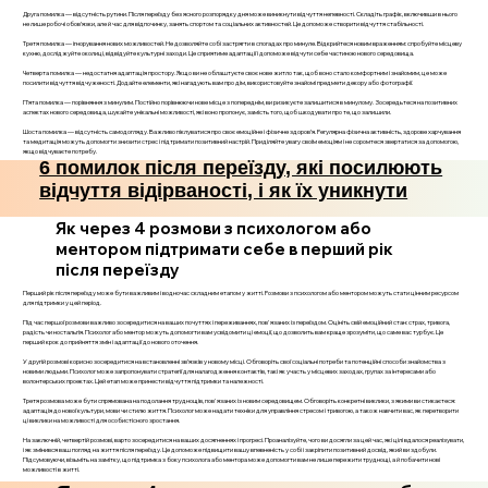
Друга помилка — відсутність рутини. Після переїзду без ясного розпорядку дня може виникнути відчуття непевності. Складіть графік, включивши в нього
не лише робочі обов’язки, але й час для відпочинку, занять спортом та соціальних активностей. Це допоможе створити відчуття стабільності.
Третя помилка — ігнорування нових можливостей. Не дозволяйте собі застрягти в спогадах про минуле. Відкрийтеся новим враженням: спробуйте місцеву
кухню, досліджуйте околиці, відвідуйте культурні заходи. Це сприятиме адаптації і допоможе відчути себе частиною нового середовища.
Четверта помилка — недостатня адаптація простору. Якщо ви не облаштуєте своє нове житло так, щоб воно стало комфортним і знайомим, це може
посилити відчуття відчуженості. Додайте елементи, які нагадують вам про дім, використовуйте знайомі предмети декору або фотографії.
П’ята помилка — порівняння з минулим. Постійно порівнюючи нове місце з попереднім, ви ризикуєте залишитися в минулому. Зосередьтеся на позитивних
аспектах нового середовища, шукайте унікальні можливості, які воно пропонує, замість того, щоб шкодувати про те, що залишили.
Шоста помилка — відсутність самодогляду. Важливо піклуватися про своє емоційне і фізичне здоров’я. Регулярна фізична активність, здорове харчування
та медитація можуть допомогти знизити стрес і підтримати позитивний настрій. Приділяйте увагу своїм емоціям і не соромтеся звертатися за допомогою,
якщо відчуваєте потребу.
6 помилок після переїзду, які посилюють
відчуття відірваності, і як їх уникнути
Як через 4 розмови з психологом або
ментором підтримати себе в перший рік
після переїзду
Перший рік після переїзду може бути важливим і водночас складним етапом у житті. Розмови з психологом або ментором можуть стати цінним ресурсом
для підтримки у цей період.
Під час першої розмови важливо зосередитися на ваших почуттях і переживаннях, пов'язаних із переїздом. Оцініть свій емоційний стан: страх, тривога,
радість чи ностальгія. Психолог або ментор можуть допомогти вам усвідомити ці емоції, що дозволить вам краще зрозуміти, що саме вас турбує. Це
перший крок до прийняття змін і адаптації до нового оточення.
У другій розмові корисно зосередитися на встановленні зв’язків у новому місці. Обговоріть свої соціальні потреби та потенційні способи знайомства з
новими людьми. Психолог може запропонувати стратегії для налагодження контактів, такі як участь у місцевих заходах, групах за інтересами або
волонтерських проектах. Цей етап може принести відчуття підтримки та належності.
Третя розмова може бути спрямована на подолання труднощів, пов'язаних із новим середовищем. Обговоріть конкретні виклики, з якими ви стикаєтеся:
адаптація до нової культури, мови чи стилю життя. Психолог може надати техніки для управління стресом і тривогою, а також навчити вас, як перетворити
ці виклики на можливості для особистісного зростання.
На заключній, четвертій розмові, варто зосередитися на ваших досягненнях і прогресі. Проаналізуйте, чого ви досягли за цей час, які цілі вдалося реалізувати,
і як змінився ваш погляд на життя після переїзду. Це допоможе підвищити вашу впевненість у собі і закріпити позитивний досвід, який ви здобули.
Підсумовуючи, візьміть на замітку, що підтримка з боку психолога або ментора може допомогти вам не лише пережити труднощі, а й побачити нові
можливості в житті.