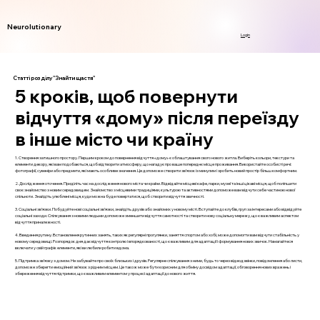
Neurolutionary
Login
Статті розділу "Знайти щастя"
5 кроків, щоб повернути
відчуття «дому» після переїзду
в інше місто чи країну
1. Створення затишного простору. Першим кроком до повернення відчуття «дому» є облаштування свого нового житла. Виберіть кольори, текстури та
елементи декору, які вам подобаються, щоб відтворити атмосферу, що нагадує про ваше попереднє місце проживання. Використайте особисті речі:
фотографії, сувеніри або предмети, які мають особливе значення. Це допоможе створити зв’язок із минулим і зробить новий простір більш комфортним.
2. Дослідження оточення. Приділіть час на дослідження нового міста чи країни. Відвідайте місцеві кафе, парки, музеї та інші цікаві місця, щоб поліпшити
своє знайомство з новим середовищем. Знайомство з місцевими традиціями, культурою та активностями допоможе вам відчути себе частиною нової
спільноти. Знайдіть улюблені місця, куди можна буде повертатися, щоб створити відчуття звичності.
3. Соціальні зв’язки. Побудуйте нові соціальні зв’язки, знайдіть друзів або знайомих у новому місті. Вступайте до клубів, груп за інтересами або відвідуйте
соціальні заходи. Спілкування з новими людьми допоможе зменшити відчуття самотності та створити нову соціальну мережу, що є важливим аспектом
відчуття приналежності.
4. Введення рутину. Встановлення рутинних занять, таких як регулярні прогулянки, заняття спортом або хобі, може допомогти вам відчути стабільність у
новому середовищі. Розпорядок дня дає відчуття контролю і впорядкованості, що є важливим для адаптації і формування нових звичок. Намагайтеся
включати у свій графік елементи, які ви любили робити вдома.
5. Підтримка зв’язку з домом. Не забувайте про своїх близьких і друзів. Регулярне спілкування з ними, будь то через відеодзвінки, повідомлення або листи,
допоможе зберегти емоційний зв’язок з рідним місцем. Це також може бути корисним для обміну досвідом адаптації, обговорення нових вражень і
збереження відчуття підтримки, що є важливим елементом у процесі адаптації до нового життя.