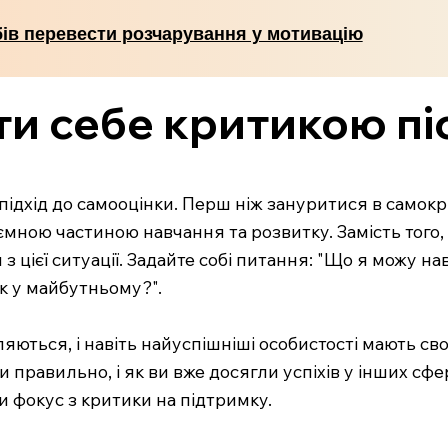
бів перевести розчарування у мотивацію
ти себе критикою п
дхід до самооцінки. Перш ніж зануритися в самокрит
ємною частиною навчання та розвитку. Замість того,
 цієї ситуації. Задайте собі питання: "Що я можу нав
к у майбутньому?".
ться, і навіть найуспішніші особистості мають свої
 правильно, і як ви вже досягли успіхів у інших сфе
 фокус з критики на підтримку.