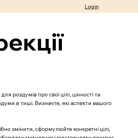
Login
рекції
я роздумів про свої цілі, цінності та
уми в тиші. Визначте, які аспекти вашого
ібно змінити, сформулюйте конкретні цілі,
берігати мотивацію і відстежувати прогрес.