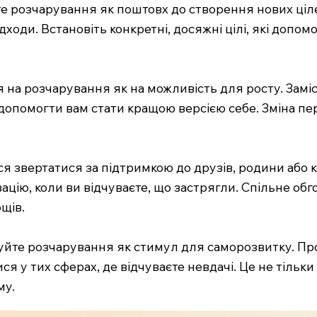
е розчарування як поштовх до створення нових цілей
дходи. Встановіть конкретні, досяжні цілі, які допо
 на розчарування як на можливість для росту. Заміс
е допомогти вам стати кращою версією себе. Зміна п
ся звертатися за підтримкою до друзів, родини або 
вацію, коли ви відчуваєте, що застрягли. Спільне 
щів.
вуйте розчарування як стимул для саморозвитку. П
я у тих сферах, де відчуваєте невдачі. Це не тільк
му.