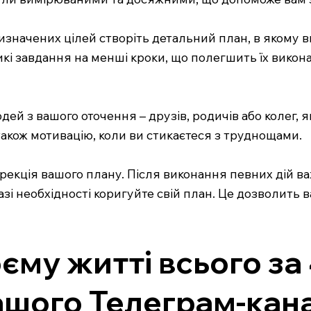
визначених цілей створіть детальний план, в якому вк
икі завдання на менші кроки, що полегшить їх викон
ей з вашого оточення – друзів, родичів або колег, я
 також мотивацію, коли ви стикаєтеся з труднощами.
рекція вашого плану. Після виконання певних дій ва
 разі необхідності коригуйте свій план. Це дозволить 
оєму житті всього за
шого Телеграм-канал