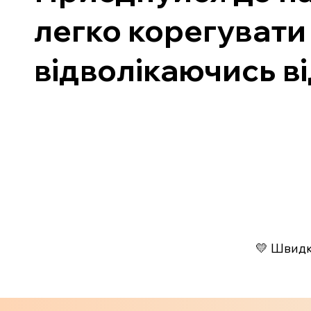
легко корегувати 
відволікаючись в
💛 Швидко