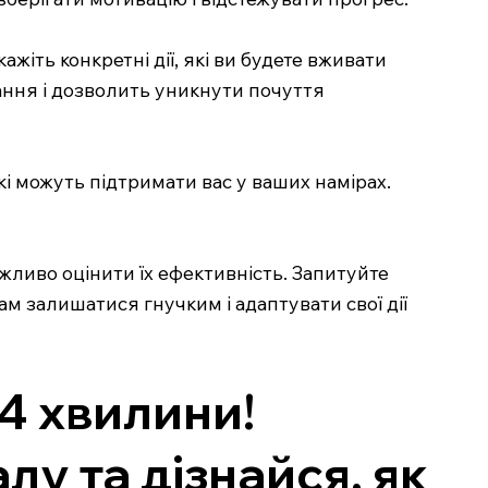
ажіть конкретні дії, які ви будете вживати
ання і дозволить уникнути почуття
кі можуть підтримати вас у ваших намірах.
жливо оцінити їх ефективність. Запитуйте
вам залишатися гнучким і адаптувати свої дії
 4 хвилини!
у та дізнайся, як