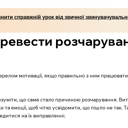
знити справжній урок від звичної звинувачувальн
еревести розчарува
релом мотивації, якщо правильно з ним працювати. 
зуміти, що саме стало причиною розчарування. Витр
и та емоції, щоб чітко усвідомити, що пішло не так.
едитися на їх виправленні.