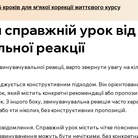
5 кроків для м’якої корекції життєвого курсу
и справжній урок від
ьної реакції
винувачувальної реакції, варто звернути увагу на кі
жується конструктивним підходом. Він орієнтований
к, який містить конкретні рекомендації або пропози
ок. З іншого боку, звинувачувальна реакція часто х
бо «ти ніколи», без конструктивних пропозицій.
овідомлення. Справжній урок містить чітке поясненн
 звинувачення можуть бути нечіткими, без конкретни