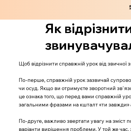
Як відрізнит
звинувачувал
Щоб відрізнити справжній урок від звичної з
По-перше, справжній урок зазвичай супровод
чи осуд. Якщо ви отримуєте зворотний зв'язо
це ознака того, що перед вами справжній ур
загальними фразами на кшталт «ти завжди» а
По-друге, важливо звертати увагу на зміст п
варіанти вирішення проблеми. У той же час,