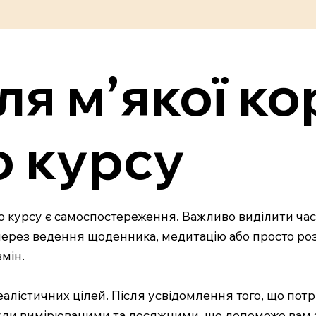
ля м’якої ко
о курсу
 курсу є самоспостереження. Важливо виділити час дл
через ведення щоденника, медитацію або просто розд
мін.
алістичних цілей. Після усвідомлення того, що потр
і були вимірюваними та досяжними, що допоможе вам з