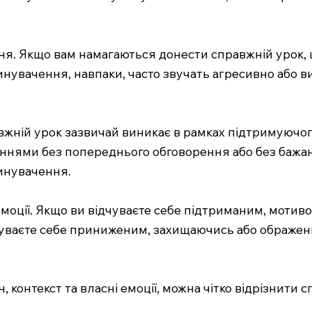
ня. Якщо вам намагаються донести справжній урок, ц
винувачення, навпаки, часто звучать агресивно або
жній урок зазвичай виникає в рамках підтримуючого 
еннями без попереднього обговорення або без бажан
винувачення.
моції. Якщо ви відчуваєте себе підтриманим, мотиво
дчуваєте себе приниженим, захищаючись або ображен
н, контекст та власні емоції, можна чітко відрізнити