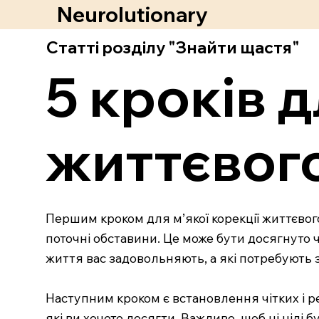
Neurolutionary
Статті розділу "Знайти щастя"
5 кроків д
життєвог
Першим кроком для м’якої корекції життєвого
поточні обставини. Це може бути досягнуто 
життя вас задовольняють, а які потребують з
Наступним кроком є встановлення чітких і ре
які ви хочете досягти. Важливо, щоб ці ціл