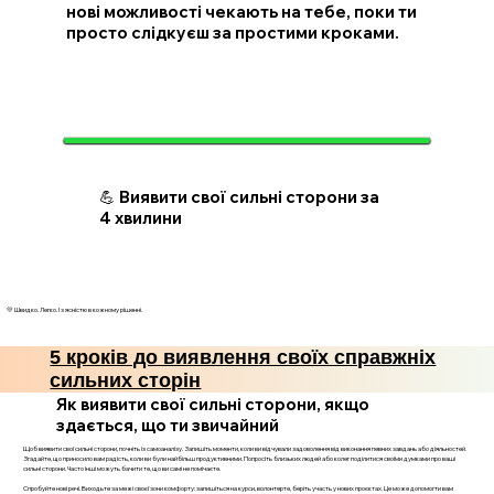
нові можливості чекають на тебе, поки ти
просто слідкуєш за простими кроками.
💪 Виявити свої сильні сторони за
4 хвилини
💛 Швидко. Легко. І з ясністю в кожному рішенні.
5 кроків до виявлення своїх справжніх
сильних сторін
Як виявити свої сильні сторони, якщо
здається, що ти звичайний
Щоб виявити свої сильні сторони, почніть із самоаналізу. Запишіть моменти, коли ви відчували задоволення від виконання певних завдань або діяльностей.
Згадайте, що приносило вам радість, коли ви були найбільш продуктивними. Попросіть близьких людей або колег поділитися своїми думками про ваші
сильні сторони. Часто інші можуть бачити те, що ви самі не помічаєте.
Спробуйте нові речі. Виходьте за межі своєї зони комфорту: запишіться на курси, волонтерте, беріть участь у нових проєктах. Це може допомогти вам