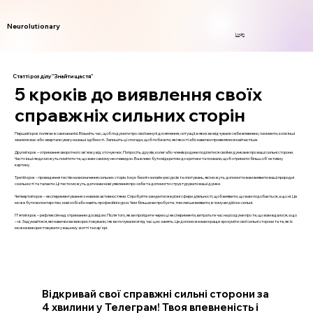
Neurolutionary
Login
Статті розділу "Знайти щастя"
5 кроків до виявлення своїх
справжніх сильних сторін
Перший крок полягає в самоаналізі. Візьміть час, щоб подумати про свої минулі досягнення, ситуації, в яких ви відчували себе впевнено, і моменти, коли інші
хвалили вас або звертали увагу на ваші здібності. Запишіть ці спогади, щоб побачити, які якості або навички проявлялися найчастіше.
Другий крок – отримання зворотного зв'язку від оточуючих. Попросіть друзів, колег або членів родини поділитися своїми думками про ваші сильні сторони.
Часто інші люди можуть помітити те, що вам самому не очевидно. Важливо бути відкритим до критики та похвали, щоб отримати більш об'єктивну
картину.
Третій крок – проведення тестів на визначення сильних сторін. Існує безліч онлайн-ресурсів та опитувань, які можуть допомогти вам виявити ваші природні
схильності та таланти. Ці тести можуть дати вам нові уявлення про себе та допомогти структурувати ваші думки.
Четвертий крок – експериментування з новими активностями. Спробуйте зануритися в різні сфери діяльності, щоб виявити, що вам подобається, а що ні. Це
може бути волонтерство, нові хобі або навіть професійні курси. Чим більше ви пробуєте, тим легше виявити, в чому ви дійсно сильні.
П'ятий крок – рефлексія над отриманим досвідом. Після того, як ви пройдете через ці експерименти, витратьте час на роздуми про те, що вам вдалося, а що
– ні. Задумайтеся, які навички ви використовували, і як ви почувалися під час цих занять. Це допоможе вам краще зрозуміти свої сильні сторони та те, як їх
можна використовувати у вашому житті та кар'єрі.
Відкривай свої справжні сильні сторони за
4 хвилини у Телеграм! Твоя впевненість і