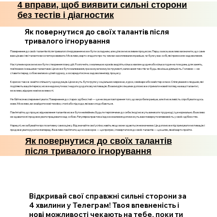
4 вправи, щоб виявити сильні сторони
без тестів і діагностик
Як повернутися до своїх талантів після
тривалого ігнорування
Повернення до своїх талантів після тривалого ігнорування може бути складним, але цілком можливим процесом. Перш за все, важливо визначити, що саме
вам цікаво і які таланти ви хочете розвивати. Можливо, варто згадати про те, чим ви захоплювалися раніше, чи були у вас хобі, які приносили задоволення.
Наступним кроком може бути створення плану дій. Розпочніть з маленьких кроків: виділіть кілька хвилин щодня або кілька годин на тиждень для занять,
пов’язаних із вашими талантами. Це може бути малювання, гра на музичному інструменті, написання текстів чи будь-яка інша діяльність. Головне — не
ставити перед собою великих цілей одразу, а зосередитися на задоволенні від процесу.
Корисно також знайти спільноту однодумців. Це можуть бути групи у соціальних мережах, курси, семінари або майстер-класи. Спілкування з людьми, які
поділяють ваші інтереси, може надихнути вас і надати додаткову мотивацію. Взаємодія з іншими допоможе отримати новий погляд на ваші таланти і,
можливо, відкриє нові можливості.
Не бійтеся експериментувати. Повернення до старих здібностей — це не лише повторення того, що ви робили раніше, але й можливість спробувати щось
нове. Можливо, ви знайдете нові техніки, стилі або підходи, які вам сподобаються.
Пам’ятайте, що процес відновлення талантів може бути нелінійним. Будьте терплячими до себе. Іноді можуть виникати труднощі, і це нормально. Важливо
не здаватися і продовжувати працювати над собою. Регулярна практика і вдосконалення допоможуть вам повернути впевненість у своїх здібностях.
Нарешті, не забувайте про позитивну самооцінку. Відзначайте свої успіхи, навіть якщо вони здаються незначними. Це допоможе підтримувати мотивацію і
продовжувати рухатися вперед. Важливо пам’ятати, що кожен крок — це прогрес, і повертатися до своїх талантів — це шлях, який варто пройти.
Як повернутися до своїх талантів
після тривалого ігнорування
Відкривай свої справжні сильні сторони за
4 хвилини у Телеграм! Твоя впевненість і
нові можливості чекають на тебе, поки ти