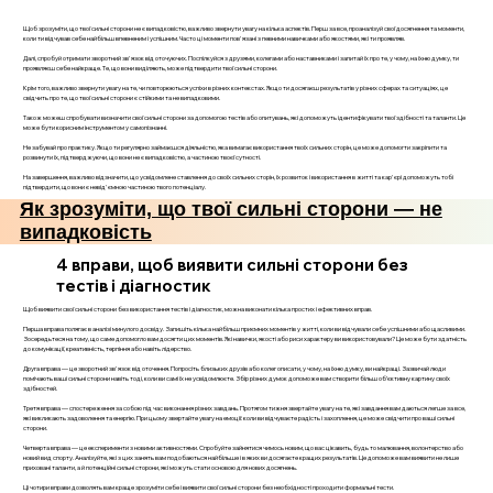
Щоб зрозуміти, що твої сильні сторони не є випадковістю, важливо звернути увагу на кілька аспектів. Перш за все, проаналізуй свої досягнення та моменти,
коли ти відчував себе найбільш впевненим і успішним. Часто ці моменти пов'язані з певними навичками або якостями, які ти проявляв.
Далі, спробуй отримати зворотний зв'язок від оточуючих. Поспілкуйся з друзями, колегами або наставниками і запитай їх про те, у чому, на їхню думку, ти
проявляєш себе найкраще. Те, що вони виділяють, може підтвердити твої сильні сторони.
Крім того, важливо звернути увагу на те, чи повторюються успіхи в різних контекстах. Якщо ти досягаєш результатів у різних сферах та ситуаціях, це
свідчить про те, що твої сильні сторони є стійкими та не випадковими.
Також можеш спробувати визначити свої сильні сторони за допомогою тестів або опитувань, які допоможуть ідентифікувати твої здібності та таланти. Це
може бути корисним інструментом у самопізнанні.
Не забувай про практику. Якщо ти регулярно займаєшся діяльністю, яка вимагає використання твоїх сильних сторін, це може допомогти закріпити та
розвинути їх, підтверджуючи, що вони не є випадковістю, а частиною твоєї сутності.
На завершення, важливо відзначити, що усвідомлене ставлення до своїх сильних сторін, їх розвиток і використання в житті та кар'єрі допоможуть тобі
підтвердити, що вони є невід'ємною частиною твого потенціалу.
Як зрозуміти, що твої сильні сторони — не
випадковість
4 вправи, щоб виявити сильні сторони без
тестів і діагностик
Щоб виявити свої сильні сторони без використання тестів і діагностик, можна виконати кілька простих і ефективних вправ.
Перша вправа полягає в аналізі минулого досвіду. Запишіть кілька найбільш приємних моментів у житті, коли ви відчували себе успішними або щасливими.
Зосередьтеся на тому, що саме допомогло вам досягти цих моментів. Які навички, якості або риси характеру ви використовували? Це може бути здатність
до комунікації, креативність, терпіння або навіть лідерство.
Друга вправа — це зворотний зв'язок від оточення. Попросіть близьких друзів або колег описати, у чому, на їхню думку, ви найкращі. Зазвичай люди
помічають ваші сильні сторони навіть тоді, коли ви самі їх не усвідомлюєте. Збір різних думок допоможе вам створити більш об’єктивну картину своїх
здібностей.
Третя вправа — спостереження за собою під час виконання різних завдань. Протягом тижня звертайте увагу на те, які завдання вам даються легше за все,
які викликають задоволення та енергію. При цьому звертайте увагу на емоції: коли ви відчуваєте радість і захоплення, це може свідчити про ваші сильні
сторони.
Четверта вправа — це експерименти з новими активностями. Спробуйте зайнятися чимось новим, що вас цікавить, будь то малювання, волонтерство або
новий вид спорту. Аналізуйте, які з цих занять вам подобаються найбільше і в яких ви досягаєте кращих результатів. Це допоможе вам виявити не лише
приховані таланти, а й потенційні сильні сторони, які можуть стати основою для нових досягнень.
Ці чотири вправи дозволять вам краще зрозуміти себе і виявити свої сильні сторони без необхідності проходити формальні тести.