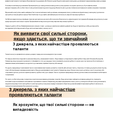
виявити нові таланти та інтереси. Важливо вести щоденник або блокнот, де ви будете записувати свої думки, досягнення та враження від нових досвідів.
Розгляньте свої минулі досягнення. Проаналізуйте, що саме допомогло вам досягти успіху в різних ситуаціях. Це можуть бути навички, які ви
використовували, або особисті якості, які допомогли вам подолати труднощі. Визначте, які з цих якостей ви можете вважати своїми сильними сторонами.
Відзначайте свої успіхи, навіть найменші. Часто ми не помічаємо своїх досягнень, але ведення списку успіхів може підняти вашу самооцінку і допоможе
зрозуміти, в чому ви дійсно хороші. Пам'ятайте про те, що навіть звичайні результати можуть свідчити про ваші здібності.
Не бійтеся звертатися до фахівців, таких як кар'єрні консультанти або психологи. Вони можуть запропонувати тестування або вправи, які допоможуть вам
краще зрозуміти свої сильні сторони. Професійний погляд може дати нову перспективу на ваші здібності.
Нарешті, дайте собі час. Виявлення власних сильних сторін – це процес, який може зайняти деякий час. Будьте терплячі до себе, досліджуйте,
експериментуйте і відзначайте будь-які позитивні зміни у своєму житті.
Як виявити свої сильні сторони,
якщо здається, що ти звичайний
3 джерела, з яких найчастіше проявляються
таланти
Таланти можуть проявлятися з різних джерел, і серед них можна виділити три основні.
По-перше, генетична спадковість грає важливу роль у формуванні таланту. Люди нерідко успадковують певні здібності від своїх батьків або родичів.
Наприклад, якщо в родині є музиканти, то ймовірність того, що нащадки також проявлять музичні здібності, значно зростає. Це може бути пов’язано з
певними генами, які впливають на здатність до навчання, сприйняття ритму або мелодії.
По-друге, середовище та виховання також є важливими факторами у розвитку талантів. Діти, які зростають у творчому оточенні, де цінуються мистецтво,
спорт або інші форми самовираження, мають більше шансів виявити свої таланти. Наприклад, якщо батьки заохочують дітей до участі у музичних або
спортивних гуртках, це може сприяти розвитку здібностей у цих сферах. Також соціальне середовище, в якому дитина живе, може впливати на її інтереси
та прагнення.
По-третє, особистий досвід та практика є критично важливими для прояву талантів. Люди, які активно займаються певною діяльністю, отримують
можливість вдосконалювати свої навички та розвивати таланти. Наприклад, регулярні тренування в спорті, участь у конкурсах або виступах допомагають
людині не лише відточити свої здібності, але й зрозуміти, в чому вона справді талановита. Практика дозволяє виявити приховані здібності, які можуть
залишитися непоміченими без належного досвіду.
3 джерела, з яких найчастіше
проявляються таланти
Як зрозуміти, що твої сильні сторони — не
випадковість