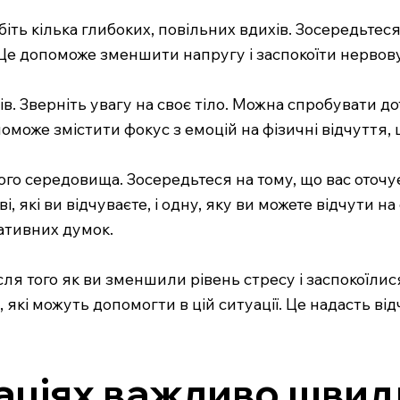
іть кілька глибоких, повільних вдихів. Зосередьтеся
. Це допоможе зменшити напругу і заспокоїти нервов
в. Зверніть увагу на своє тіло. Можна спробувати до
поможе змістити фокус з емоцій на фізичні відчуття,
 середовища. Зосередьтеся на тому, що вас оточує. 
дві, які ви відчуваєте, і одну, яку ви можете відчути
гативних думок.
ля того як ви зменшили рівень стресу і заспокоїлис
 які можуть допомогти в цій ситуації. Це надасть ві
аціях важливо швид