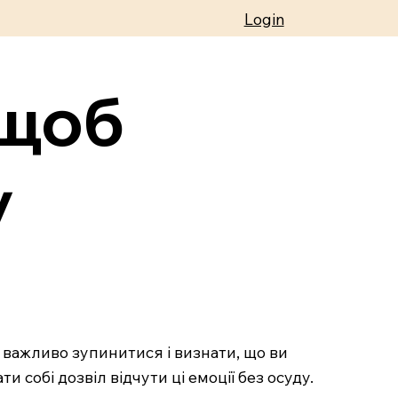
Login
 щоб
у
, важливо зупинитися і визнати, що ви
ти собі дозвіл відчути ці емоції без осуду.