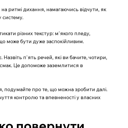
 на ритмі дихання, намагаючись відчути, як
у систему.
тикати різних текстур: м'якого пледу,
 що може бути дуже заспокійливим.
Назвіть п'ять речей, які ви бачите, чотири,
 на смак. Це допоможе заземлитися в
я, подумайте про те, що можна зробити далі.
дчуття контролю та впевненості у власних
ко повернути