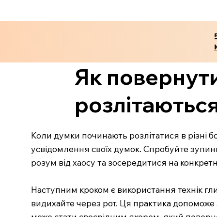
Як повернути
розлітаються 
Коли думки починають розлітатися в різні 
усвідомлення своїх думок. Спробуйте зупини
розум від хаосу та зосередитися на конкретн
Наступним кроком є використання технік глиб
видихайте через рот. Ця практика допоможе 
може стати своєрідним якорем, який поверне