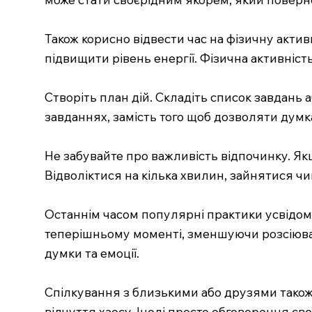
Також корисно відвести час на фізичну акти
підвищити рівень енергії. Фізична активніс
Створіть план дій. Складіть список завдань 
завданнях, замість того щоб дозволяти думк
Не забувайте про важливість відпочинку. Як
Відволіктися на кілька хвилин, зайнятися ч
Останнім часом популярні практики усвідомл
теперішньому моменті, зменшуючи розсіюва
думки та емоції.
Спілкування з близькими або друзями також
відчуття хаосу. Іноді просте обговорення 