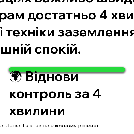
грам достатньо 4 хв
і техніки заземленн
ішній спокій.
🌍 Віднови
контроль за 4
хвилини
. Легко. І з ясністю в кожному рішенні.