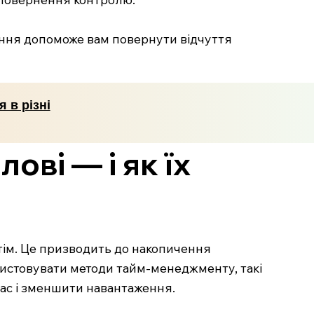
вання допоможе вам повернути відчуття
 в різні
ові — і як їх
отім. Це призводить до накопичення
ристовувати методи тайм-менеджменту, такі
час і зменшити навантаження.