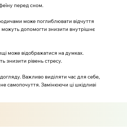
феїну перед сном.
 родичами може поглиблювати відчуття
га можуть допомогти знизити внутрішнє
ищі може відображатися на думках.
ь знизити рівень стресу.
догляду. Важливо виділяти час для себе,
ьне самопочуття. Замінюючи ці шкідливі