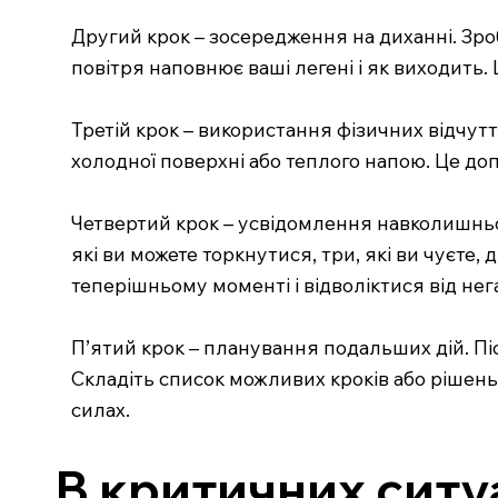
Другий крок – зосередження на диханні. Зроб
повітря наповнює ваші легені і як виходить
Третій крок – використання фізичних відчутті
холодної поверхні або теплого напою. Це до
Четвертий крок – усвідомлення навколишнього
які ви можете торкнутися, три, які ви чуєте, 
теперішньому моменті і відволіктися від не
П’ятий крок – планування подальших дій. Піс
Складіть список можливих кроків або рішень,
силах.
В критичних ситу