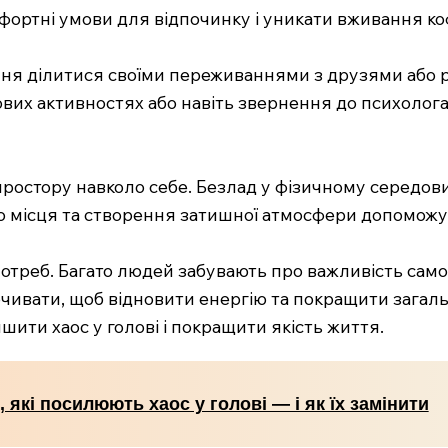
ортні умови для відпочинку і уникати вживання ко
іння ділитися своїми переживаннями з друзями або
пових активностях або навіть звернення до психоло
простору навколо себе. Безлад у фізичному середов
о місця та створення затишної атмосфери допоможут
отреб. Багато людей забувають про важливість само
очивати, щоб відновити енергію та покращити загал
ити хаос у голові і покращити якість життя.
, які посилюють хаос у голові — і як їх замінити