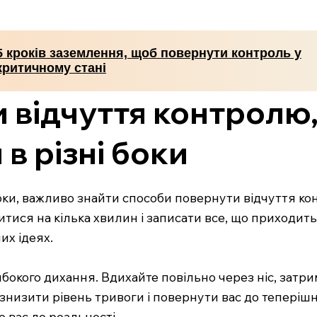
5 кроків заземлення, щоб повернути контроль у
критичному стані
 відчуття контролю
в різні боки
боки, важливо знайти способи повернути відчуття к
тися на кілька хвилин і записати все, що приходит
их ідеях.
окого дихання. Вдихайте повільно через ніс, затрим
знизити рівень тривоги і повернути вас до теперіш
 вас до реальності.