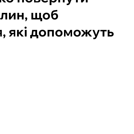
илин, щоб
я, які допоможуть