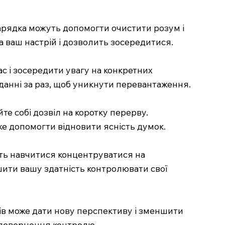
зарядка можуть допомогти очистити розум і
а ваш настрій і дозволить зосередитися.
ас і зосередити увагу на конкретних
вданні за раз, щоб уникнути перевантаження.
е собі дозвіл на коротку перерву.
же допомогти відновити ясність думок.
ють навчитися концентруватися на
ити вашу здатність контролювати свої
ів може дати нову перспективу і зменшити
 повернення контролю.