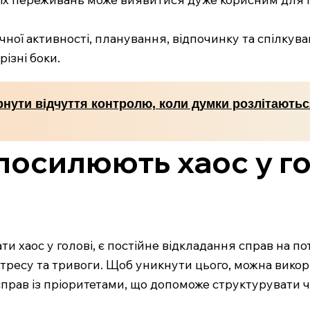
чної активності, планування, відпочинку та спілку
ізні боки.
нути відчуття контролю, коли думки розлітаються
 посилюють хаос у гол
 хаос у голові, є постійне відкладання справ на п
стресу та тривоги. Щоб уникнути цього, можна вико
справ із пріоритетами, що допоможе структурувати 