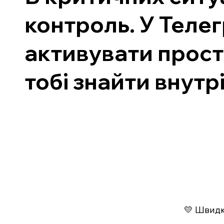
контроль. У Теле
активувати прост
тобі знайти внутр
💛 Швидко