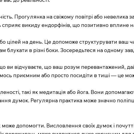
вність. Прогулянка на свіжому повітрі або невелика 
ть сприяє викиду ендорфінів, що позитивно вплине н
або цілей на день. Це допоможе структурувати ваш ч
ам блукати в різні боки. Зосередьтеся на одному за
що ви відчуваєте, що ваш розум перевантажений, дайт
имось приємним або просто посидіти в тиші — це мо
еності, такі як медитація або йога. Вони допомага
ння думок. Регулярна практика може значно поліпш
 може допомогти. Висловлення своїх думок і почутт
своїх переживань може виявитися дуже корисним для