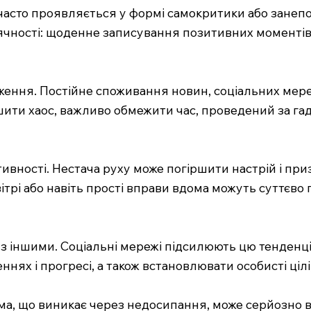
часто проявляється у формі самокритики або занепо
ячності: щоденне записування позитивних моментів
ження. Постійне споживання новин, соціальних мере
ити хаос, важливо обмежити час, проведений за гад
тивності. Нестача руху може погіршити настрій і пр
ітрі або навіть прості вправи вдома можуть суттєв
з іншими. Соціальні мережі підсилюють цю тенденц
х і прогресі, а також встановлювати особисті цілі, 
ма, що виникає через недосипання, може серйозно в