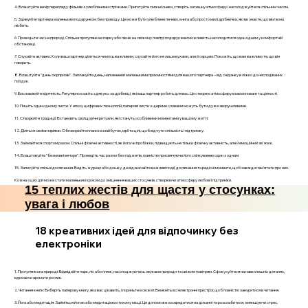
4. Влаштуйте вечір перегляду фільмів з улюбленими стрічками. Приготуйте смачні снеки, створіть затишну атмосферу і насолоджуйтеся спільним часом.
5. Здивуйте партнера маленьким подарунком без приводу. Це може бути улюблене печиво, книга або просто милі дрібнички, які ви знаєте, що він/вона
любить.
6. Проводьте час на природі. Спільна прогулянка в парку або пікнік на свіжому повітрі подарує вам можливість насолодитися один одним у комфортній
обстановці.
7. Слухайте активно. Коли ваш партнер ділиться чимось важливим, слухайте його не лише вухами, але й серцем. Покажіть, що вам важливо те, що він
говорить.
8. Влаштуйте "день сюрпризів". Заплануйте день, наповнений маленькими приємностями для вашого партнера – від сніданку в ліжко до несподіваних
поїздок.
9. Висловлюйте вдячність. Регулярно кажіть «дякую» за дрібниці, які ваш партнер робить для вас. Це створює атмосферу взаємоповаги та цінності.
10. Пишіть один одному листи. У епоху цифрових технологій, паперові листи з щирими словами можуть бути дуже зворушливими.
11. Створюйте традиції. Встановіть свої щорічні ритуали, які стануть особливими моментами у вашому житті.
12. Діліться своїми мріями. Обговорюйте плани на майбутнє, мрії та цілі, щоб відчути спільність і підтримку.
13. Займайтеся спортом разом. Спільні фізичні активності, як йога чи пробіжки, підвищують не тільки фізичну активність, але й емоційний зв'язок.
14. Влаштовуйте "безмовні вечори". Проведіть час разом без гаджетів, повністю присвячуючи його спілкуванню один з одним.
15. Записуйте спільні досягнення. Ведіть журнал або дошку, де відзначайте важливі події, досягнення та радісні моменти, щоб завжди пам’ятати про них.
Кожна з цих дій може стати маленьким кроком до зміцнення ваших стосунків, створюючи атмосферу любові і підтримки.
15 теплих жестів для щастя у стосунках:
увага і любов
18 креативних ідей для відпочинку без
електроніки
1. Прогулянка на природі: Відвідайте парк, ліс або пляж, насолоджуючись звуками природи та свіжим повітрям. Сфокусуйтеся на навколишніх деталях,
вдихаючи аромати рослин.
2. Читання книги: Виберіть паперову книгу, яка вас цікавить, і пориньте в сюжет. Вимкніть всі електронні пристрої, щоб повністю зануритися в читання.
3. Йога або медитація: Займіться йогою або медитацією в тихому місці. Це допоможе зосередитися на диханні та розслабитися, зменшуючи стрес.