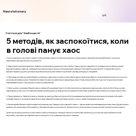
Neurolutionary
Login
Статті розділу "Знайти щастя"
5 методів, як заспокоїтися, коли
в голові панує хаос
Коли в голові панує хаос і важко знайти спокій, важливо знайти способи, які допоможуть зняти напругу і відновити внутрішній баланс. Ось кілька
ефективних методів, які можуть допомогти:
1. Медитація та дихальні практики. Знайдіть затишне місце, де вас ніхто не потурбує. Сядьте зручно, закрийте очі і зосередьтеся на своєму диханні.
Вдихайте повільно через ніс, затримуйте дихання на кілька секунд, а потім видихайте через рот. Повторюйте це протягом 5-10 хвилин. Ви можете
використовувати додатки для медитації, які пропонують різні техніки та музичний супровід для кращого занурення.
2. Прогулянка на свіжому повітрі. Вийдіть на вулицю, навіть якщо це просто прогулянка парком. Фізична активність і свіжий повітря допоможуть очистити
розум від негативних думок. Намагайтеся звертати увагу на навколишнє середовище: звуки птахів, запахи квітів, текстуру листя. Це допоможе вам
перенаправити фокус з внутрішнього шуму на зовнішній світ.
3. Запис думок у щоденник. Візьміть аркуш паперу або щоденник і просто почніть писати все, що приходить вам на думку. Це може бути будь-що: від
переживань до простих спостережень. Вивантаження думок на папір допоможе зменшити їхній тягар і дозволить вам побачити ситуацію з іншого боку.
4. Творча діяльність. Займіться чимось творчим, що вам подобається. Це може бути малювання, рукоділля, гра на музичному інструменті або навіть
кулінарія. Творчість допомагає переключити увагу і відволіктися від негативних думок, а також сприяє покращенню настрою.
5. Ароматерапія. Використовуйте ефірні олії для релаксації. Лаванда, м’ята, евкаліпт і лимон — відомі своїми заспокійливими властивостями. Додайте кілька
крапель олії у аромалампу або розведіть у базовій олії і наносьте на зап’ястя. Запахи можуть значно вплинути на наш настрій і допомогти зняти напругу.
Ці методи не лише допоможуть вам знайти спокій, а й покращать загальне самопочуття. Важливо пам’ятати, що кожен має свої улюблені способи
відпочинку, тому варто експериментувати і знаходити те, що найкраще підходить саме вам.