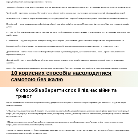
поринути в інший світ, забувши про повсякденні турботи.
Другий спосіб — медитація. Знайдіть тихе місце, де вас не відволікатимуть, і присвятіть час медитації. Це допоможе зняти стрес і поліпшити концентрацію.
Третій спосіб — прогулянка на природі. Витрачайте час на свіжому повітрі, насолоджуючись природою. Це покращує настрій і підвищує рівень енергії.
Четвертий спосіб — заняття творчістю. Малювання, письмо, рукоділля або інші творчі хобі можуть стати чудовим способом самовираження і релаксації.
П’ятий спосіб — прослуховування музики. Виберіть улюблені треки або спробуйте нові жанри. Музика може підняти настрій і допомогти відволіктись від
думок.
Шостий спосіб — планування цілей. Використайте час на самоті, щоб проаналізувати свої досягнення та визначити нові цілі. Це допоможе зосередитись на
майбутньому.
Сьомий спосіб — ведення щоденника. Записуйте свої думки та почуття. Це може стати чудовим способом усвідомити свої емоції та переживання.
Восьмий спосіб — фізичні вправи. Навіть коротка тренування вдома або на вулиці сприятиме покращенню самопочуття та загального стану.
Дев’ятий спосіб — вивчення нових навичок. Використовуйте онлайн-курси або відеоуроки, щоб навчитися чогось нового. Це розвине ваші здібності і
підвищить самооцінку.
Десятий спосіб — приготування їжі. Витрачайте час на експерименти на кухні, готуючи нові страви. Це не лише корисно, але й може стати приємним
заняттям.
Ці способи допоможуть вам наповнити час на самоті змістом і відпочити без почуття провини, адже ви будете займатися чимось корисним і приємним.
10 корисних способів насолодитися
самотою без жалю
9 способів зберегти спокій під час війни та
тривог
Під час війни та тривог важливо знаходити способи підтримувати себе емоційно та психологічно, щоб зберегти внутрішній спокій. Ось дев'ять дій, які
можуть допомогти:
1. Медитація та дихальні практики: Витрачайте кілька хвилин на медитацію або дихальні вправи. Це допоможе знизити рівень тривоги, заспокоїти розум і
покращити концентрацію. Використовуйте прості техніки, як, наприклад, глибоке дихання: вдихайте на чотири рахунки, затримуйте дихання на чотири та
видихайте на шість.
2. Прогулянки на свіжому повітрі: Якщо це безпечно, виходьте на прогулянки в парк або просто вулицею. Природа та фізична активність сприяють
покращенню настрою, зменшенню стресу та тривожності.
3. Творчість: Займіться творчістю, будь то малювання, написання, рукоділля чи музика. Виплеск емоцій через мистецтво може бути дуже терапевтичним і
допоможе вам відволіктися від негативних думок.