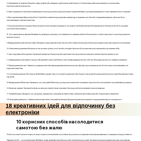
4. Малювання чи живопис: Візьміть олівці, фарби або акварель і дайте волю своїй творчості. Не важливо, вмієте ви малювати чи ні, важливо
насолоджуватися процесом.
5. Приготування їжі: Спробуйте новий рецепт, насолоджуючись процесом приготування. Виберіть натуральні інгредієнти та експериментуйте з смаками.
6. Виготовлення виробів ручної роботи: Спробуйте зайнятися рукоділлям, наприклад, в'язанням, шиттям або створенням прикрас. Це може бути
заспокійливим і творчим заняттям.
7. Гра на музичному інструменті: Якщо ви граєте на інструменті, проведіть час, граючи улюблені мелодії або імпровізуючи. Музика може бути чудовим
способом зняти напругу.
8. Спостереження за зірками: Вечірній час проведіть на вулиці, спостерігаючи за зоряним небом. Можна взяти з собою плед і просто насолоджуватися
красою космосу.
9. Відвідування музею або виставки: Проведіть день, вивчаючи мистецтво або історію в музеї. Це допоможе розширити кругозір і надихнути на нові ідеї.
10. Написання щоденника: Витратьте час на запис думок, почуттів або спогадів. Це може бути корисним для самоаналізу і розуміння себе.
11. Ігри з друзями або родиною: Організуйте вечір настільних ігор або карткових ігор. Це допоможе зміцнити зв’язки і весело провести час.
12. Відвідування спортивного заходу: Підтримайте своїх улюблених спортсменів, відвідуючи матч або гру. Емоції від гри можуть зарядити енергією.
13. Вирощування рослин: Займіться садівництвом або вирощуванням кімнатних рослин. Догляд за рослинами може бути не тільки заспокійливим, а й
корисним заняттям.
14. Слухання аудіокниг або подкастів: Виберіть цікаву тему та слухайте аудіокнигу або подкаст. Це дозволить вам дізнатися щось нове без використання
гаджетів.
15. Відвідування бібліотеки: Проведіть час у місцевій бібліотеці, досліджуючи нові книги і матеріали. Це може бути натхненним і заспокійливим досвідом.
16. Вечір під зорями: Заплануйте пікнік на свіжому повітрі з їжею і напоями. Насолоджуйтеся компанією і красою природи.
17. Сімейний день: Проведіть час з родиною, займаючись спільними активностями, такими як прогулянки, ігри або спільне приготування їжі.
18. Благодійна діяльність: Займіться волонтерством у місцевій організації. Допомога іншим може принести задоволення і відчуття корисності.
18 креативних ідей для відпочинку без
електроніки
10 корисних способів насолодитися
самотою без жалю
Побути на самоті можна з користю, якщо скористатися різними способами, які допоможуть відновити внутрішню рівновагу та підвищити продуктивність.
Перший спосіб — це читання книги. Виберіть жанр, який вам подобається, або спробуйте щось нове. Читання не лише розширює кругозір, а й дозволяє