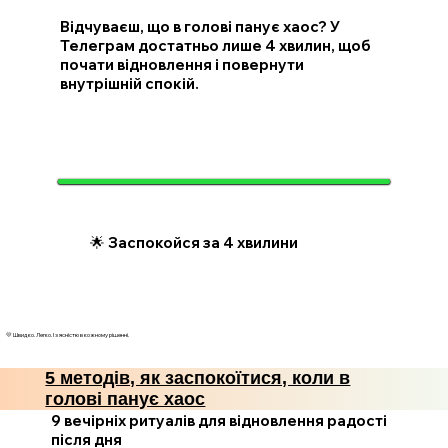
Відчуваєш, що в голові панує хаос? У
Телеграм достатньо лише 4 хвилин, щоб
почати відновлення і повернути
внутрішній спокій.
🌟 Заспокойся за 4 хвилини
💛 Швидко. Легко. І з ясністю в кожному рішенні.
5 методів, як заспокоїтися, коли в
голові панує хаос
9 вечірніх ритуалів для відновлення радості
після дня