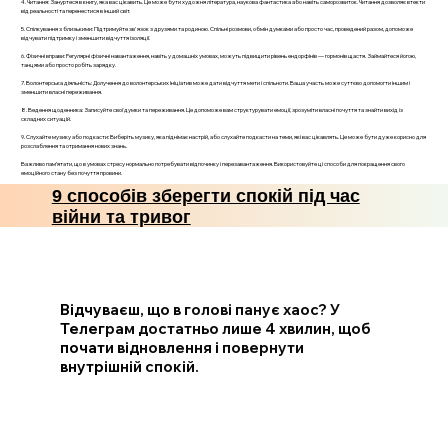
4. Читання: Зануртеся в книгу, яка вас цікавить. Це може бути художня література, наукова фантастика або навіть саморозвиток. Читання дозволяє втекти
від реальності та перенестися в інший світ.
5. Спілкування з близькими: Підтримуйте зв'язок з друзями та родиною. Спільні розмови, обмін думками або просто час, проведений разом, допоможе
відчувати підтримку і зменшити відчуття ізоляції.
6. Фізичні вправи: Регулярні фізичні навантаження, навіть у домашніх умовах, можуть підвищити рівень ендорфінів — гормонів щастя. Займайтеся йогою,
танцями або просто робіть зарядку.
7. Волонтерська діяльність: Долучення до волонтерських ініціатив може дати відчуття мети і спільноти. Ваша участь може суттєво допомогти іншим і
зменшити власні переживання.
8. Ведення щоденника: Записуйте свої думки та переживання. Це допоможе вам структурувати емоції, зрозуміти власні почуття та знайти вихід із
складних ситуацій.
9. Слухайте музику або подкасти: Виберіть музику, яка піднімає настрій, або слухайте подкасти на теми, які вас цікавлять. Це може бути дуже корисно для
розслаблення та отримання нових знань.
Важливо пам’ятати, що в умовах стресу нормально потребувати відпочинку і перезавантаження. Використовуйте ці способи для покращення свого
емоційного стану без почуття провини.
9 способів зберегти спокій під час
війни та тривог
Відчуваєш, що в голові панує хаос? У
Телеграм достатньо лише 4 хвилин, щоб
почати відновлення і повернути
внутрішній спокій.