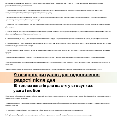
Після важкого дня важливо знайти способи відновити емоційний баланс і повернути смак до життя. Ось дев'ять ритуалів, які допоможуть вам
розслабитися і насолодитися вечором.
1. Прогулянка на свіжому повітрі. Вийдіть на вулицю і проведіть хоча б 20 хвилин на природі. Прогулянка допоможе очистити розум, зняти стрес і
зарядитися енергією. Слухайте звуки природи або улюблену музику.
2. Ароматерапія. Використання ефірних олій може створити заспокійливу атмосферу. Запаліть свічки з ароматами лаванди, цитрусових або евкаліпту.
Аромати сприяють релаксації і покращують настрій.
3. Медитація або дихальні вправи. Приділіть кілька хвилин медитації або глибокому диханню. Це допоможе зосередитися на позитивних думках і знизити
рівень стресу.
4. Чтення. Знайдіть час для читання книги або статті, яка вас цікавить. Це може бути художня література, наукова фантастика або саморозвиток. Читання
відволікає від буденності і відкриває нові горизонти.
5. Тепла ванна або душ. Вода допомагає розслабити м’язи і зняти напругу. Додайте до ванни ароматичні солі або піни, щоб підвищити ефект релаксації.
6. Здоровий перекус. Приготуйте легкий, але смачний перекус. Салат, свіжі овочі з хумусом або йогурт з фруктами – це не лише смачно, а й корисно. Здорове
харчування підтримає ваше тіло і настрій.
7. Творче самовираження. Займіться творчістю: малюванням, письмом, рукоділлям чи музикою. Це допоможе вам вивільнити емоції і знайти задоволення в
процесі.
8. Спілкування з близькими. Поговоріть з друзями або родиною про свій день. Відкрите спілкування допомагає зняти напругу і отримати підтримку.
9. Ведення щоденника. Записуйте свої думки, переживання і вдячність. Це дозволить вам усвідомити позитивні моменти дня і навчитися фокусуватися на
хорошому.
Завдяки цим ритуалам ви зможете не тільки відновити емоційний стан, а й знайти нові джерела натхнення та радості у повсякденному житті.
9 вечірніх ритуалів для відновлення
радості після дня
15 теплих жестів для щастя у стосунках:
увага і любов
Стосунки потребують постійної уваги і роботи, і маленькі теплі дії можуть значно зміцнити зв'язок між партнерами. Ось кілька ідей, які допоможуть внести
більше радості у ваші відносини:
1. Залишайте записки з приємними словами. Напишіть кілька слів підтримки або компліментів і залиште їх у несподіваних місцях – у кишені куртки, на столі
чи навіть у машині.
2. Розпочинайте день з обіймів. Простий жест, як обійми вранці, може встановити позитивний настрій на весь день.
3. Готуйте разом. Проведіть час на кухні, готуючи улюблену страву. Це не тільки зближує, а й дозволяє створити спільні спогади.