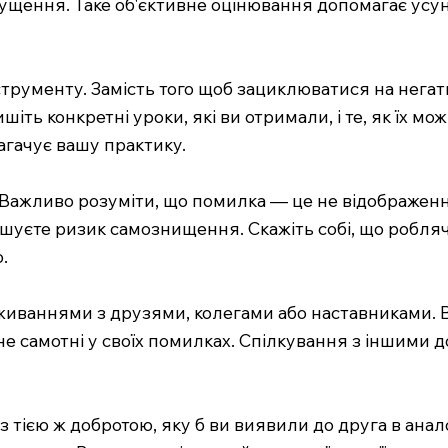
пущення. Таке об'єктивне оцінювання допомагає усу
трументу. Замість того щоб зациклюватися на негат
ишіть конкретні уроки, які ви отримали, і те, як їх м
агачує вашу практику.
. Важливо розуміти, що помилка — це не відображення
меншуєте ризик самознищення. Скажіть собі, що робля
.
еживаннями з друзями, колегами або наставниками. 
не самотні у своїх помилках. Спілкування з іншими 
з тією ж добротою, яку б ви виявили до друга в анало