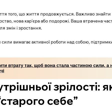
я того, що життя продовжується. Важливо знайти нов
ство, нова кар'єра або подорожі. Ваша втрачена ча
я змін і зростання.
сили вимагає активної роботи над собою, підтримки
ти втрату так, щоб вона стала частиною сили, а 
чі
утрішньої зрілості: 
старого себе”