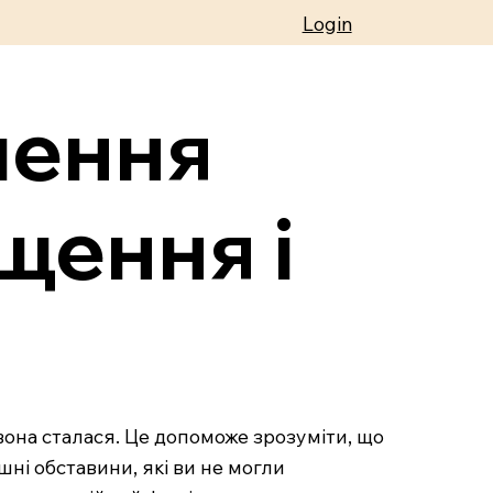
Login
лення
щення і
 вона сталася. Це допоможе зрозуміти, що
шні обставини, які ви не могли