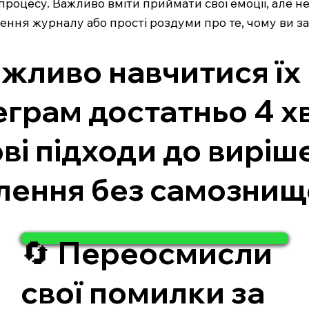
процесу. Важливо вміти приймати свої емоції, але н
ення журналу або прості роздуми про те, чому ви за
важливо навчитися ї
еграм достатньо 4 хв
ві підходи до виріш
лення без самознищ
🔄 Переосмисли
свої помилки за