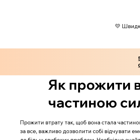
💛 Швидко
Як прожити в
частиною сил
Прожити втрату так, щоб вона стала частино
за все, важливо дозволити собі відчувати емоц
до більш глибоких проблем. Необхідно знайт