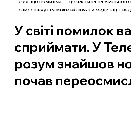
собі, що помилки — це частина навчального 
самоспівчуття може включати медитації, вед
У світі помилок 
сприймати. У Тел
розум знайшов но
почав переосмис