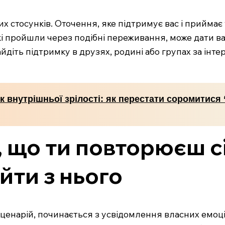
стосунків. Оточення, яке підтримує вас і приймає 
і пройшли через подібні переживання, може дати ва
Знайдіть підтримку в друзях, родині або групах за ін
к внутрішньої зрілості: як перестати соромитися
, що ти повторюєш 
ийти з нього
ценарій, починається з усвідомлення власних емоцій