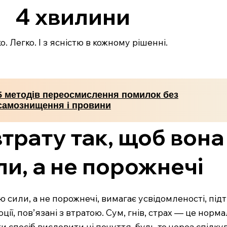
4 хвилини
. Легко. І з ясністю в кожному рішенні.
5 методів переосмислення помилок без
самознищення і провини
трату так, щоб вона
и, а не порожнечі
ю сили, а не порожнечі, вимагає усвідомленості, під
ії, пов’язані з втратою. Сум, гнів, страх — це нормал
и спосіб висловити ці почуття, будь то через спіл