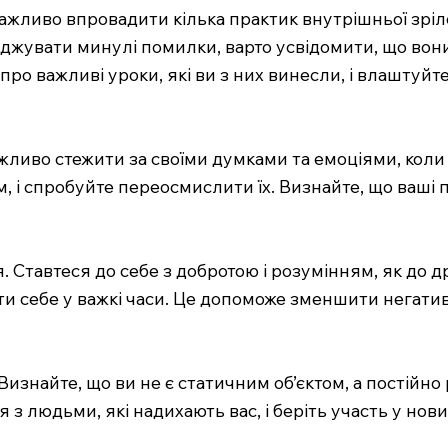
ажливо впровадити кілька практик внутрішньої зріл
асуджувати минулі помилки, варто усвідомити, що во
ро важливі уроки, які ви з них винесли, і влаштуйте
ливо стежити за своїми думками та емоціями, коли 
ом, і спробуйте переосмислити їх. Визнайте, що ваші
 Ставтеся до себе з добротою і розумінням, як до др
ати себе у важкі часи. Це допоможе зменшити негати
Визнайте, що ви не є статичним об’єктом, а постійно
еся з людьми, які надихають вас, і беріть участь у н