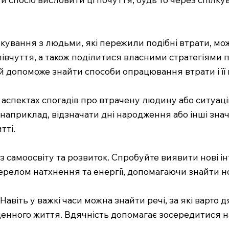
лкування з людьми, які пережили подібні втрати, м
півчуття, а також поділитися власними стратегіями 
й допоможе знайти способи опрацювання втрати і її
аспектах спогадів про втрачену людину або ситуаці
наприклад, відзначати дні народження або інші зна
тті.
амоосвіту та розвиток. Спробуйте виявити нові інте
ерелом натхнення та енергії, допомагаючи знайти нов
Навіть у важкі часи можна знайти речі, за які варто 
кденного життя. Вдячність допомагає зосередитися