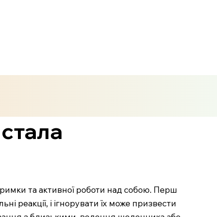
 стала
тримки та активної роботи над собою. Перш
ьні реакції, і ігнорувати їх може призвести
кування з близькими, ведення щоденника або