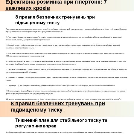
Ефективна розминка при гіпертонії: 7
важливих кроків
8 правил безпечних тренувань при
підвищеному тиску
Тренування при високому артеріальному тиску потребує особливого підходу, щоб уникнути ризику ускладнень і забезпечити безпечний процес. Ось вісім
принципів інтенсивності, які допоможуть вам тренуватися без перегинів:
1. Поступове збільшення навантаження. Починайте з легких фізичних активностей, таких як прогулянки або йога. Поступово збільшуйте тривалість і
інтенсивність занять, щоб дати організму адаптуватися.
2. Слухайте своє тіло. Важливо звертати увагу на відчуття під час тренування. Якщо ви відчуваєте запаморочення, біль у грудях або інші тривожні
симптоми, зупиніться і відпочиньте.
3. Контроль пульсу. Використовуйте пульсометр для моніторингу серцевого ритму під час занять. Зазвичай рекомендується тримати пульс у межах 50-
70% від вашого максимального серцевого ритму.
4. Вибір типу фізичної активності. Включайте аеробні вправи, які не створюють надмірного навантаження на серце, такі як плавання, їзда на велосипеді або
легка аеробіка. Уникайте інтенсивних тренувань, які можуть викликати різкі скачки тиску.
5. Регулярність тренувань. Створіть розклад занять, щоб підтримувати регулярність. Оптимально займатися 3-5 разів на тиждень, але обирайте тривалість
занять, яка не перевищує 30-60 хвилин.
6. Розминка та заминка. Не забувайте про розминку перед тренуванням і заминку після. Це допоможе підготувати серце до навантаження і зменшити ризик
травм.
7. Гідратація. Під час тренувань важливо підтримувати водний баланс. Пийте достатню кількість води до, під час і після фізичної активності.
8. Консультація з лікарем. Перед початком будь-яких фізичних навантажень обов'язково проконсультуйтеся з лікарем або кардіологом, щоб отримати
рекомендації, що враховують вашу індивідуальну ситуацію.
Дотримуючись цих принципів, ви зможете безпечно тренуватися, контролюючи рівень артеріального тиску та покращуючи загальний стан здоров'я.
8 правил безпечних тренувань при
підвищеному тиску
Тижневий план для стабільного тиску та
регулярних вправ
Щоб впровадити 10-хвилинний план на тиждень, спочатку визначте зручний час для занять. Наприклад, ранкові або вечірні години, коли у вас є кілька