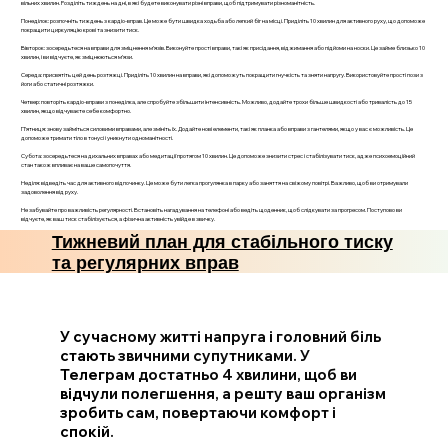
вільних хвилин. Розділіть тиждень на дні, в які будете виконувати різні вправи, щоб підтримувати різноманітність.
Понеділок: розпочніть тиждень з кардіо-вправ. Це може бути швидка ходьба або легкий біг на місці. Приділіть 10 хвилин для активного руху, що допоможе
покращити циркуляцію крові та знизити тиск.
Вівторок: зосередьтеся на вправи для зміцнення м’язів. Виконуйте прості вправи, такі як присідання, віджимання або підйоми на носки. Це займе близько 10
хвилин, і ви відчуєте, як зміцнюються м’язи.
Середа: присвятіть цей день розтяжці. Приділіть 10 хвилин на вправи, які допоможуть покращити гнучкість та зняти напругу. Використовуйте прості пози з
йоги або статичні розтяжки.
Четвер: повторіть кардіо-вправи з понеділка, але спробуйте збільшити інтенсивність. Можливо, додайте трохи більше швидкості або тривалість до 15
хвилин, якщо відчуваєте себе комфортно.
П’ятниця: знову займіться силовими вправами, але змініть їх. Додайте нові елементи, такі як планка або вправи з гантелями, якщо у вас є можливість. Це
допоможе тримати тіло в тонусі і уникнути одноманітності.
Субота: зосередьтеся на дихальних вправах або медитації протягом 10 хвилин. Це допоможе знизити стрес і стабілізувати тиск, адже психоемоційний
стан також впливає на ваше самопочуття.
Неділя: відведіть час для активного відпочинку. Це може бути легка прогулянка в парку або заняття на свіжому повітрі. Важливо, щоб ви отримували
задоволення від руху.
Не забувайте про важливість регулярності. Встановіть нагадування на телефоні або ведіть щоденник, щоб слідкувати за прогресом. Поступово ви
відчуєте, як ваш тиск стабілізується, а фізична активність увійде в звичку.
Тижневий план для стабільного тиску
та регулярних вправ
У сучасному житті напруга і головний біль
стають звичними супутниками. У
Телеграм достатньо 4 хвилини, щоб ви
відчули полегшення, а решту ваш організм
зробить сам, повертаючи комфорт і
спокій.