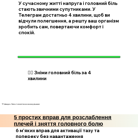
У сучасному житті напруга і головний біль
стають звичними супутниками. У
Телеграм достатньо 4 хвилини, щоб ви
відчули полегшення, а решту ваш організм
зробить сам, повертаючи комфорт і
спокій.
💆‍♂️ Зніми головний біль за 4
хвилини
💛 Швидко. Легко. І з ясністю в кожному рішенні.
5 простих вправ для розслаблення
плечей і зняття головного болю
6 м'яких вправ для активації тазу та
попереку без навантаження