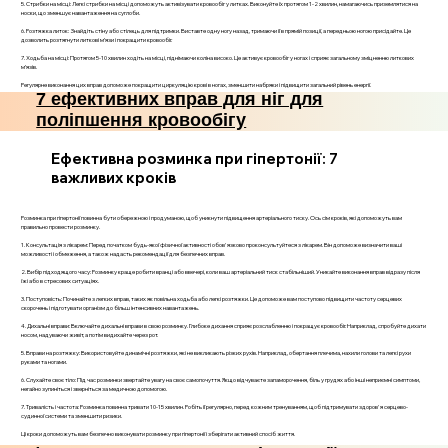
5. Стрибки на місці: Легкі стрибки на місці допоможуть активізувати кровообіг у литках. Виконуйте їх протягом 1-2 хвилин, намагаючись приземлятися на
носки, що зменшує навантаження на суглоби.
6. Розтяжка литок: Знайдіть стіну або стілець для підтримки. Виставте одну ногу назад, тримаючи її в прямій позиції, а передньою ногою присідайте. Це
дозволить розтягнути литкові м’язи і покращити кровообіг.
7. Ходьба на місці: Протягом 5-10 хвилин ходіть на місці, піднімаючи коліна високо. Це активує кровообіг у ногах і сприяє загальному зміцненню литкових
м’язів.
Регулярне виконання цих вправ допоможе покращити циркуляцію крові в ногах, зменшити набряки і підвищити загальний рівень енергії.
7 ефективних вправ для ніг для
поліпшення кровообігу
Ефективна розминка при гіпертонії: 7
важливих кроків
Розминка при гіпертонії повинна бути обережною і продуманою, щоб уникнути підвищення артеріального тиску. Ось сім кроків, які допоможуть вам
правильно провести розминку.
1. Консультація з лікарем: Перед початком будь-якої фізичної активності обов'язково проконсультуйтеся з лікарем. Він допоможе визначити ваші
можливості і обмеження, а також надасть рекомендації для безпечних вправ.
2. Вибір підходящого часу: Розминку краще робити вранці або ввечері, коли ваш артеріальний тиск стабільніший. Уникайте виконання вправ відразу після
їжі або в стресових ситуаціях.
3. Поступовість: Починайте з легких вправ, таких як повільна ходьба або легкі розтяжки. Це допоможе вам поступово підвищити частоту серцевих
скорочень і підготувати організм до більш інтенсивних навантажень.
4. Дихальні вправи: Включайте дихальні вправи в свою розминку. Глибоке дихання сприяє розслабленню і покращує кровообіг. Наприклад, спробуйте дихати
носом, надуваючи живіт, а потім видихайте через рот.
5. Вправи на розтяжку: Використовуйте динамічні розтяжки, які не викликають різких рухів. Наприклад, обертання плечима, нахили голови та легкі рухи
руками та ногами.
6. Слухайте своє тіло: Під час розминки звертайте увагу на своє самопочуття. Якщо відчуваєте запаморочення, біль у грудях або інші неприємні симптоми,
негайно зупиніться і зверніться за медичною допомогою.
7. Тривалість і частота: Розминка повинна тривати 10-15 хвилин. Робіть її регулярно, перед кожним тренуванням, щоб підтримувати здоров'я серцево-
судинної системи та зменшити ризики.
Ці кроки допоможуть вам безпечно виконувати розминку при гіпертонії і зберігати активний спосіб життя.