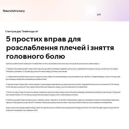
Neurolutionary
Login
Статті розділу "Знайти щастя"
5 простих вправ для
розслаблення плечей і зняття
головного болю
Щоб розслабити плечі і зменшити головний біль та тиск, можна виконати кілька простих рухів, які допоможуть зняти напругу.
1. Підйом і опускання плечей: Станьте або сядьте в зручній позі. Повільно підніміть плечі до вух, затримайтеся на кілька секунд, а потім опустіть їх вниз.
Повторіть цю вправу 10-15 разів. Це допоможе зняти напругу в м’язах шиї і плечей.
2. Обертання плечей: Витягніть руки в сторони і почніть обертати плечима вперед, описуючи великі кола. Зробіть 10 обертів вперед, а потім 10 назад. Цей
рух покращує кровообіг і допомагає розслабити м’язи.
3. Нахили голови: Сидячи або стоячи, нахиліть голову вправо, намагаючись дотягнути вухом до плеча. Затримайтеся в цьому положенні на 15-30 секунд,
потім повторіть для іншого боку. Це розтягне м’язи шиї і зменшить напругу, що може викликати головний біль.
4. Ручка за спину: Схрестіть руки за спиною, утримуючи одну руку вище, а іншу нижче. Нахиліться вперед, намагаючись витягнути плечі назад. Утримуйте
цю позицію близько 20-30 секунд. Це допоможе розкрити грудну клітку і зняти напругу в плечах.
5. Глибоке дихання: Сядьте в зручну позу з прямою спиною. Закрийте очі і зробіть глибокий вдих через ніс, наповнюючи легені, а потім повільно видихніть
через рот. Повторюйте це протягом 5-10 хвилин. Глибоке дихання допоможе зняти стрес і розслабити м’язи, що може зменшити головний біль.
Ці прості рухи можна виконувати в будь-який час протягом дня, особливо якщо ви відчуваєте напругу в плечах чи голові. Регулярна практика допоможе
поліпшити загальний стан і зменшити болі.