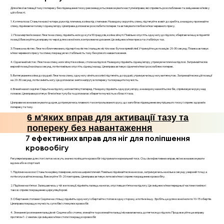
Для м’якої активації тазу і попереку без підвищення тиску рекомендується виконувати наступні вправи, які сприяють розслабленню та зміцненню м’язів у
цій області.
1. Котяча поза: Станьте на всі чотири, руки під плечима, коліна під стегнами. На видиху округліть спину, підтягуйте живіт до хребта, а на вдиху прогинайте
спину, піднімаючи голову і сідниці вгору. Ця вправа допомагає розслабити поперек та активувати глибокі м’язи черевного пресу.
2. Поза мертвої комахи: Ляжте на спину, підніміть ноги до кута 90 градусів, коліна зігнуті. Повільно опустіть одну ногу до підлоги, зберігаючи іншу в піднятій
позиції. Виконуйте цю вправу по черзі для кожної ноги, контролюючи дихання. Це зміцнює м’язи преса та стабілізує таз.
3. Планка на ліктях: Ляжте обличчям вниз, підперті на ліктях і пальцях ніг, тіло має бути в прямій лінії. Утримуйте цю позицію 20-30 секунд. Планка активує
м’язи черевного пресу та спини, покращуючи стабільність тазу без різкого навантаження.
4. Сідничний місток: Ляжте на спину, ноги зігнуті в колінах, стопи на підлозі. На видиху підніміть сідниці вгору, утримуючи плечі на підлозі. Затримайтеся в
верхній позиції на кілька секунд, потім повільно опустіть сідниці назад. Ця вправа активує сідничні м’язи і розслаблює поперек.
5. Витягування коліна до грудей: Ляжте на спину, одну ногу зігніть в коліні і підтягніть до грудей, утримуючи іншу ногу витягнутою. Затримайтеся в цій позиції
на 20-30 секунд, потім змініть ногу. Це допомагає зняти напругу в попереку та покращити гнучкість.
6. Бічний нахил сидячи: Сядьте на підлогу, ноги витягнуті вперед. На вдиху підніміть одну руку вгору, а на видиху нахиліться в бік, спрямовуючи руку над
головою. Ця вправа розтягує бічні м’язи тулуба та допомагає зберегти гнучкість в області таза.
Ці вправи можна виконувати щодня, дотримуючись плавного та контрольованого руху, що запобігає підвищенню внутрішнього тиску і сприяє здоров’ю
попереку та тазу.
6 м'яких вправ для активації тазу та
попереку без навантаження
7 ефективних вправ для ніг для поліпшення
кровообігу
Регулярні вправи для стоп і литок можуть значно поліпшити кровообіг і підтримати нормальний тиск. Ось сім ефективних вправ, які можна виконувати
вдома або в спортзалі:
1. Підйоми на носки: Станьте на рівну поверхню, ноги на ширині плечей. Повільно піднімайтеся на носках, затримуючись на кілька секунд у верхній точці, а
потім опускайтеся назад. Виконуйте 15-20 повторень. Ця вправа активує литкові м’язи і сприяє покращенню кровообігу.
2. Підйоми на п’ятки: Залишаючись у тій же позиції, підніміть палець на ногах, опустивши п’ятки на підлогу. Це зміцнює м’язи передньої частини гомілки і
також сприяє покращенню циркуляції крові.
3. Обертання стопами: Сидячи на стільці, підніміть одну ногу і обертайте стопою в одну сторону, а потім в іншу. Зробіть це для кожної ноги по 10-15 обертів.
Ця вправа покращує гнучкість суглобів і стимулює кровообіг.
4. Згинання і розгинання пальців ніг: Сидячи або стоячи, згинайте та розгинайте пальці ніг, намагаючись дотягтися до підлоги. Продовжуйте цю вправу
протягом 1-2 хвилин. Це зміцнює м’язи стопи і покращує кровообіг.