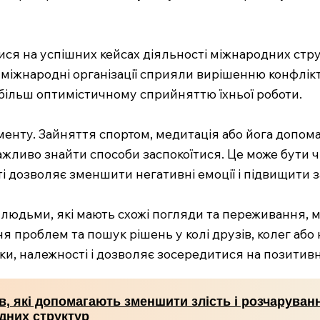
ися на успішних кейсах діяльності міжнародних стр
и міжнародні організації сприяли вирішенню конфлік
 більш оптимістичному сприйняттю їхньої роботи.
енту. Зайняття спортом, медитація або йога допома
важливо знайти способи заспокоїтися. Це може бути 
і дозволяє зменшити негативні емоції і підвищити 
 людьми, які мають схожі погляди та переживання, 
ня проблем та пошук рішень у колі друзів, колег аб
и, належності і дозволяє зосередитися на позитивни
ів, які допомагають зменшити злість і розчарува
дних структур