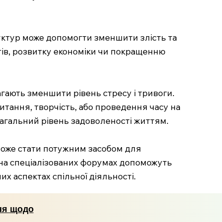
уктур може допомогти зменшити злість та
тів, розвитку економіки чи покращенню
гають зменшити рівень стресу і тривоги.
читання, творчість, або проведення часу на
загальний рівень задоволеності життям.
може стати потужним засобом для
о на спеціалізованих форумах допоможуть
х аспектах спільної діяльності.
ння щодо