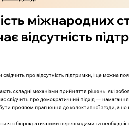
ість міжнародних с
ає відсутність підт
 свідчить про відсутність підтримки, і це можна п
ають складні механізми прийняття рішень, які зобов'
час свідчить про демократичний підхід — намагання
бути проявом прагнення до колективної згоди, а не ві
нуться з бюрократичними перешкодами та необхідні