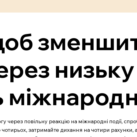
 щоб зменши
ерез низьку
 міжнародно
огу через повільну реакцію на міжнародні події, спр
 чотирьох, затримайте дихання на чотири рахунки, а