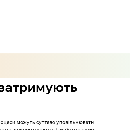
о затримують
процеси можуть суттєво уповільнювати
зними департаментами і країнами часто