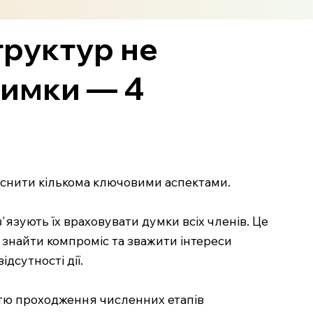
труктур не
римки — 4
ояснити кількома ключовими аспектами.
язують їх враховувати думки всіх членів. Це
 знайти компроміс та зважити інтереси
дсутності дії.
стю проходження численних етапів