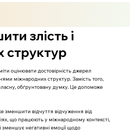
ити злість і
 структур
міти оцінювати достовірність джерел
ннями міжнародних структур. Замість того,
 власну, обґрунтовану думку. Це допоможе
же зменшити відчуття відчуження від
іях, що працюють у міжнародному контексті,
і зменшує негативні емоції щодо