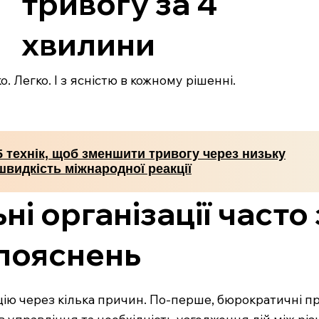
тривогу за 4
хвилини
. Легко. І з ясністю в кожному рішенні.
5 технік, щоб зменшити тривогу через низьку
швидкість міжнародної реакції
ні організації част
 пояснень
кцію через кілька причин. По-перше, бюрократичні 
в управління та необхідність узгодження дій між рі