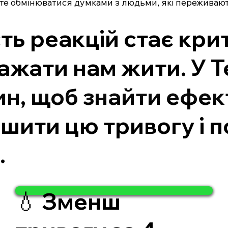
те обмінюватися думками з людьми, які переживають 
ість реакцій стає к
ажати нам жити. У 
н, щоб знайти ефекти
шити цю тривогу і 
.
💧 Зменш