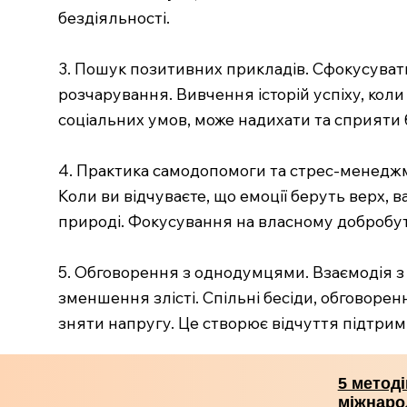
бездіяльності.
3. Пошук позитивних прикладів. Сфокусуват
розчарування. Вивчення історій успіху, кол
соціальних умов, може надихати та сприяти
4. Практика самодопомоги та стрес-менеджм
Коли ви відчуваєте, що емоції беруть верх, 
природі. Фокусування на власному добробут
5. Обговорення з однодумцями. Взаємодія з
зменшення злісті. Спільні бесіди, обговорен
зняти напругу. Це створює відчуття підтримк
5 метод
міжнаро