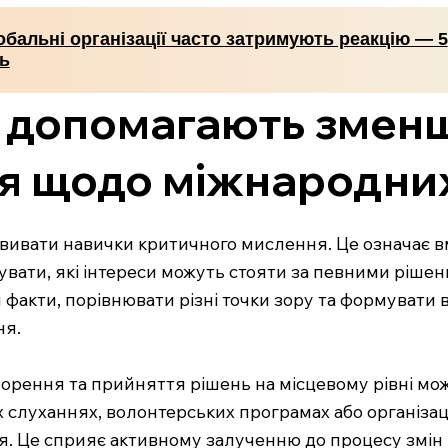
бальні організації часто затримують реакцію — 5
ь
кі допомагають зменш
я щодо міжнародних
звивати навички критичного мислення. Це означає в
ізувати, які інтереси можуть стояти за певними ріше
и факти, порівнювати різні точки зору та формувати
ня.
ворення та прийняття рішень на місцевому рівні мо
 слуханнях, волонтерських програмах або організац
я. Це сприяє активному залученню до процесу змін 