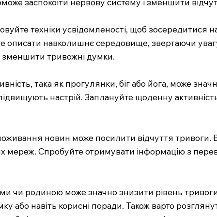
може заспокоїти нервову систему і зменшити відчут
овуйте техніки усвідомленості, щоб зосередитися на
 описати навколишнє середовище, звертаючи увагу н
а зменшити тривожні думки.
ивність, така як прогулянки, біг або йога, може зна
підвищують настрій. Заплануйте щоденну активність
оживання новин може посилити відчуття тривоги. Вст
их мереж. Спробуйте отримувати інформацію з перев
зями чи родиною може значно знизити рівень тривог
ку або навіть корисні поради. Також варто розглян