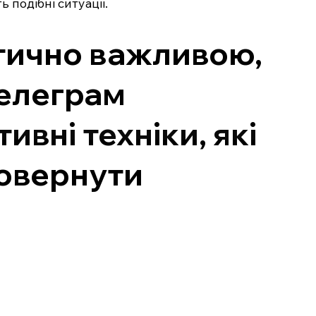
подібні ситуації.
ритично важливою,
Телеграм
вні техніки, які
повернути