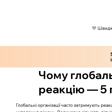
💛 Швидко
Чому глобаль
реакцію — 5
Глобальні організації часто затримують реа
ухвалення рішень. Величезна кількість рівні