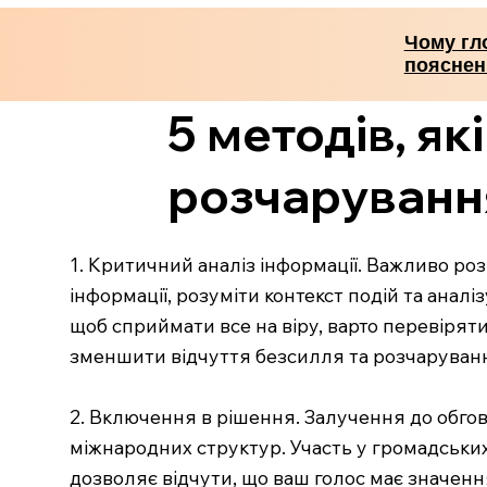
Чому гло
пояснен
5 методів, я
розчаруванн
1. Критичний аналіз інформації. Важливо ро
інформації, розуміти контекст подій та анал
щоб сприймати все на віру, варто перевірят
зменшити відчуття безсилля та розчаруван
2. Включення в рішення. Залучення до обго
міжнародних структур. Участь у громадських
дозволяє відчути, що ваш голос має значенн