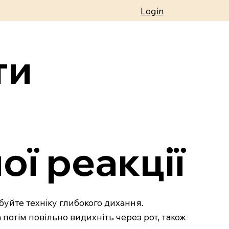
Login
ти
ї реакції
обуйте техніку глибокого дихання.
 потім повільно видихніть через рот, також