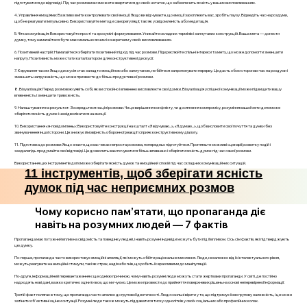
підготуватися до відповіді. Під час розмови ви зможете звертатися до своїх нотаток, що забезпечить ясність у ваших висловлюваннях.
4. Управління емоціями: Важливо вміти контролювати свої емоції. Якщо ви відчуваєте, що емоції захоплюють вас, зробіть паузу. Відведіть час на роздуми,
щоб не реагувати імпульсивно. Використовуйте методи саморегуляції, такі як усвідомленість або медитація.
5. Чітка комунікація: Використовуйте прості та зрозумілі формулювання. Уникайте складних термінів і заплутаних конструкцій. Ваша мета — донести
думку, тому намагайтеся бути максимально ясним і конкретним у своїх висловлюваннях.
6. Позитивний настрій: Намагайтеся зберігати позитивний підхід під час розмови. Підкреслюйте спільні інтереси та мету, що може допомогти зменшити
напругу. Позитивність може стати каталізатором для конструктивної дискусії.
7. Керування часом: Якщо дискусія стає занадто емоційною або заплутаною, не бійтеся запропонувати перерву. Це дасть обом сторонам час на роздуми і
зменшить напруженість, що може призвести до більш продуктивної розмови.
8. Візуалізація: Перед розмовою уявіть собі, як ви спокійно і впевнено висловлюєте свої думки. Візуалізація успішної комунікації може підвищити вашу
впевненість і зменшити тривожність.
9. Налаштування на результат: Зосередьтеся на цілі розмови. Чи це вирішення конфлікту, чи досягнення компромісу, розуміння вашої мети допоможе
зберігати ясність думок і не відволікатися на емоції.
10. Використання «я-повідомлень»: Використовуйте конструкції на кшталт «Я відчуваю...», «Я думаю...», щоб висловити свої почуття та думки без
звинувачення іншої сторони. Це знижує ймовірність оборонної реакції і сприяє конструктивному діалогу.
11. Підготовка до розмови: Якщо знаєте, що вас чекає непроста розмова, попередньо підготуйтеся. Прогляньте можливі сценарії розвитку подій і
заздалегідь продумайте свої відповіді. Це дозволить вам почуватися більш впевнено і зберігати ясність думок під час самої розмови.
Використання цих інструментів допоможе зберігати ясність думок та емоційний спокій під час складних комунікаційних ситуацій.
11 інструментів, щоб зберігати ясність
думок під час неприємних розмов
Чому корисно пам’ятати, що пропаганда діє
навіть на розумних людей — 7 фактів
Пропаганда має потужний вплив на свідомість та поведінку людей, і навіть розумні індивіди можуть бути під її впливом. Ось сім фактів, які підтверджують
цю думку.
По-перше, пропаганда часто використовує емоційні апеляції, які можуть обійти раціональне мислення. Люди, незалежно від їх інтелектуального рівня,
можуть реагувати на емоційні стимули, такі як страх, надія або гнів, що робить їх вразливими до маніпуляцій.
По-друге, інформаційний перевантаження є ще однією причиною, чому навіть розумні люди можуть стати жертвами пропаганди. У світі, де постійно
надходять нові дані, важко критично оцінити все, що ми чуємо. Це може призвести до прийняття поверхневих рішень на основі неперевіреної інформації.
Третій факт полягає в тому, що пропаганда часто апелює до групової ідентичності. Люди схильні вірити у те, що підтримує їхню групову належність, і це може
затінити об'єктивні оцінки ситуації. Розумні люди також можуть піддаватися тиску однолітків у своїх соціальних або професійних колах.