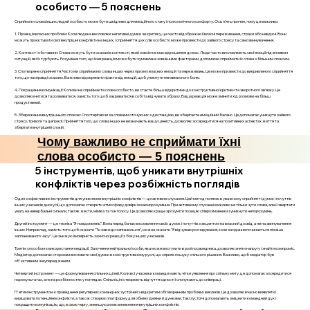
особисто — 5 пояснень
Сприймати слова інших людей особисто може бути шкідливо для емоційного стану і психологічного комфорту. Ось п’ять причин, чому це важливо:
1. Проекція власних проблем: Коли людина висловлює негативні думки чи критику, це часто відображає її власні переживання, страхи або невдачі. Вони
можуть проєктувати свої внутрішні конфлікти на інших, і сприйняття цих слів особисто може призвести до зайвого стресу та самозвинувачення.
2. Контекст і обставини: Слова можуть бути сказані в контексті, який зовсім не має відношення до вас. Люди часто висловлюють свої емоції під впливом
ситуацій, які їх турбують. Розуміння того, що їхня реакція може бути зумовлена зовнішніми факторами, допомагає сприймати їх слова з більшим спокоєм.
3. Спотворене сприйняття: Часто ми сприймаємо слова інших через призму власних емоцій та переживань. Це може призвести до викривленого сприйняття
того, що насправді сказано. Важливо відокремити факти від емоцій, щоб уникнути ненавмисного болю.
4. Покращення комунікації: Коли ви не сприймаєте слова особисто, ви стаєте більш відкритими до конструктивної критики та зворотного зв’язку. Це
дозволяє вчитися та розвиватися, замість того щоб закриватися в собі та відчувати образу. Ваша реакція може змінити хід розмови на більш
продуктивний.
5. Збереження внутрішнього спокою: Спостерігаючи за словами оточуючих з дистанцією, ви зберігаєте емоційний баланс. Це допомагає уникнути зайвого
стресу, тривоги та депресії. Прийняття того, що слова інших не визначають вашу цінність, дозволяє зосередитися на позитивних аспектах життя та
зберігати внутрішній спокій.
Чому важливо не сприймати їхні
слова особисто — 5 пояснень
5 інструментів, щоб уникати внутрішніх
конфліктів через розбіжність поглядів
Один з ефективних інструментів для уникнення внутрішніх конфліктів — це активне слухання. Цей метод полягає в уважному сприйнятті думок і почуттів
інших учасників дискусії, що допомагає створити атмосферу довіри і взаєморозуміння. При активному слуханні важливо не тільки чути слова, але й звертати
увагу на невербальні сигнали, такі як жести, міміка та тон голосу. Це дозволяє краще зрозуміти позицію співрозмовника і уникнути непорозумінь.
Другий інструмент — це техніка "Я-повідомлень". Вона передбачає висловлення своїх думок і почуттів з акцентом на власний досвід, а не на звинувачення
інших. Наприклад, замість того щоб сказати "Ти завжди запізнюєшся", можна сказати "Я відчуваю розчарування, коли засідання починається пізніше
запланованого часу". Це знижує ймовірність захисної реакції з боку інших учасників.
Третім способом є використання медіації. Залучення нейтральної особи, яка може виступити в ролі посередника, дозволяє зняти напругу і знайти компроміс.
Медіатор допомагає сторонам висловити свої думки в конструктивному руслі, що сприяє пошуку спільного рішення. Важливо, щоб медіатор був
об'єктивним і неупередженим.
Четвертий інструмент — це формулювання спільних цілей. Коли всі учасники команди мають чітке уявлення про спільну мету, це допомагає зосередитися
на результатах, а не на розбіжностях у поглядах. Спільні цілі створюють відчуття єдності і спонукають до співпраці.
П'ятим інструментом є проведення регулярних командних зустрічей з відкритим обговоренням проблем і викликів. Це дозволяє вчасно виявляти і
вирішувати потенційні конфлікти, а також створює платформу для обміну ідеями й думками. Такі зустрічі допомагають зміцнити командний дух і
покращити комунікацію, що, в свою чергу, зменшує ризик виникнення внутрішніх конфліктів.