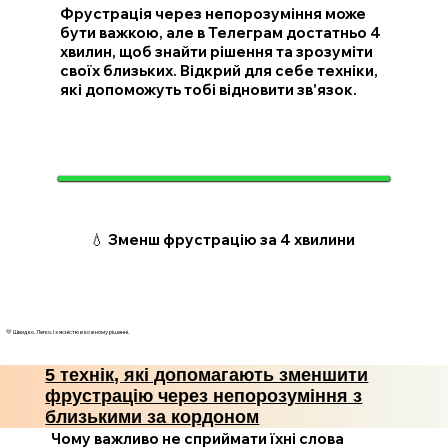
Фрустрація через непорозуміння може
бути важкою, але в Телеграм достатньо 4
хвилин, щоб знайти рішення та зрозуміти
своїх близьких. Відкрий для себе техніки,
які допоможуть тобі відновити зв'язок.
💧 Зменш фрустрацію за 4 хвилини
💛 Швидко. Легко. І з ясністю в кожному рішенні.
5 технік, які допомагають зменшити
фрустрацію через непорозуміння з
близькими за кордоном
Чому важливо не сприймати їхні слова