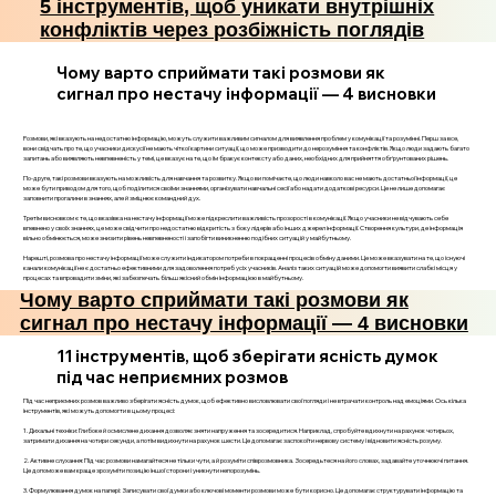
5 інструментів, щоб уникати внутрішніх
конфліктів через розбіжність поглядів
Чому варто сприймати такі розмови як
сигнал про нестачу інформації — 4 висновки
Розмови, які вказують на недостатню інформацію, можуть служити важливим сигналом для виявлення проблем у комунікації та розумінні. Перш за все,
вони свідчать про те, що учасники дискусії не мають чіткої картини ситуації, що може призводити до нерозуміння та конфліктів. Якщо люди задають багато
запитань або виявляють невпевненість у темі, це вказує на те, що їм бракує контексту або даних, необхідних для прийняття обґрунтованих рішень.
По-друге, такі розмови вказують на можливість для навчання та розвитку. Якщо ви помічаєте, що люди навколо вас не мають достатньої інформації, це
може бути приводом для того, щоб поділитися своїми знаннями, організувати навчальні сесії або надати додаткові ресурси. Це не лише допомагає
заповнити прогалини в знаннях, але й зміцнює командний дух.
Третім висновком є те, що вказівка на нестачу інформації може підкреслити важливість прозорості в комунікації. Якщо учасники не відчувають себе
впевнено у своїх знаннях, це може свідчити про недостатню відкритість з боку лідерів або інших джерел інформації. Створення культури, де інформація
вільно обмінюється, може знизити рівень невпевненості і запобігти виникненню подібних ситуацій у майбутньому.
Нарешті, розмова про нестачу інформації може служити індикатором потреби в покращенні процесів обміну даними. Це може вказувати на те, що існуючі
канали комунікації не є достатньо ефективними для задоволення потреб усіх учасників. Аналіз таких ситуацій може допомогти виявити слабкі місця у
процесах та впровадити зміни, які забезпечать більш якісний обмін інформацією в майбутньому.
Чому варто сприймати такі розмови як
сигнал про нестачу інформації — 4 висновки
11 інструментів, щоб зберігати ясність думок
під час неприємних розмов
Під час неприємних розмов важливо зберігати ясність думок, щоб ефективно висловлювати свої погляди і не втрачати контроль над емоціями. Ось кілька
інструментів, які можуть допомогти в цьому процесі:
1. Дихальні техніки: Глибоке й осмислене дихання дозволяє зняти напруження та зосередитися. Наприклад, спробуйте вдихнути на рахунок чотирьох,
затримати дихання на чотири секунди, а потім видихнути на рахунок шести. Це допомагає заспокоїти нервову систему і відновити ясність розуму.
2. Активне слухання: Під час розмови намагайтеся не тільки чути, а й розуміти співрозмовника. Зосередьтеся на його словах, задавайте уточнюючі питання.
Це допоможе вам краще зрозуміти позицію іншої сторони і уникнути непорозумінь.
3. Формулювання думок на папері: Записувати свої думки або ключові моменти розмови може бути корисно. Це допомагає структурувати інформацію та