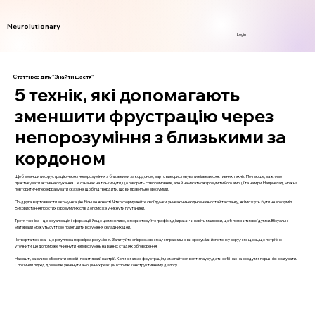
Neurolutionary
Login
Статті розділу "Знайти щастя"
5 технік, які допомагають
зменшити фрустрацію через
непорозуміння з близькими за
кордоном
Щоб зменшити фрустрацію через непорозуміння з близькими за кордоном, варто використовувати кілька ефективних технік. По-перше, важливо
практикувати активне слухання. Це означає не тільки чути, що говорить співрозмовник, але й намагатися зрозуміти його емоції та наміри. Наприклад, можна
повторити чи перефразувати сказане, щоб підтвердити, що ви правильно зрозуміли.
По-друге, варто ввести в комунікацію більше ясності. Чітко формулюйте свої думки, уникаючи неоднозначностей та сленгу, які можуть бути не зрозумілі.
Використання простих і зрозумілих слів допоможе уникнути плутанини.
Третя техніка – це візуалізація інформації. Якщо це можливо, використовуйте графіки, діаграми чи навіть малюнки, щоб пояснити свої думки. Візуальні
матеріали можуть суттєво полегшити розуміння складних ідей.
Четверта техніка – це регулярна перевірка розуміння. Запитуйте співрозмовника, чи правильно ви зрозуміли його точку зору, чи є щось, що потрібно
уточнити. Це допоможе уникнути непорозумінь на ранніх стадіях обговорення.
Нарешті, важливо зберігати спокій і позитивний настрій. Коли виникає фрустрація, намагайтеся взяти паузу, дати собі час на роздуми, перш ніж реагувати.
Спокійний підхід дозволяє уникнути емоційних реакцій і сприяє конструктивному діалогу.