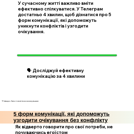
У сучасному житті важливо вміти
ефективно спілкуватися. У Телеграм
достатньо 4 хвилин, щоб дізнатися про 5
форм комунікації, які допоможуть
уникнути конфліктів і узгодити
очікування.
🗣️ Досліджуй ефективну
комунікацію за 4 хвилини
💛 Швидко. Легко. І з ясністю в кожному рішенні.
5 форм комунікації, які допоможуть
узгодити очікування без конфлікту
Як відверто говорити про свої потреби, не
почуваючись егоїстом