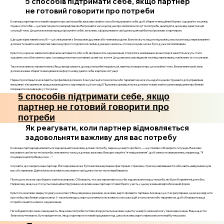
5 способів підтримати себе, якщо партнер
не готовий говорити про потреби
Коли ваш партнер не готовий говорити про свої потреби, важливо знайти способи підтримати себе, щоб зберегти емоційний баланс і здоров’я стосунків.
Один із способів — це практикувати саморефлексію. Витрачайте час на роздуми про свої власні почуття і потреби, аналізуйте, що ви відчуваєте в цій
ситуації і чому. Це допоможе вам краще зрозуміти себе і, можливо, сформулювати свої думки для майбутньої розмови з партнером.
Ще один ефективний спосіб — це спілкування з близькими друзями або членами родини. Вони можуть надати підтримку, вислухати ваші переживання і
допомогти знайти нові перспективи. Іноді просто поділитися своїми думками з кимось, хто вас розуміє, може бути дуже заспокійливим.
Крім того, корисно займатися фізичною активністю або хобі, які приносять задоволення. Спорт, йога, малювання чи інші творчі заняття можуть стати
чудовим способом зняти стрес і зосередитися на позитивних аспектах життя. Це дозволить вам відволіктися від переживань, пов’язаних із стосунками.
Також важливо встановити межі. Якщо ви відчуваєте, що ваші потреби ігноруються, навчіться говорити про це спокійно і чітко. Визначення своїх меж
допоможе вам зберегти емоційний комфорт і не відчувати себе жертвою ситуації.
Нарешті, розгляньте можливість професійної допомоги. Консультації з психологом або терапевтом можуть надати цінні інструменти для управління
емоціями і з’ясування, як краще взаємодіяти з партнером у цій ситуації. Підтримка фахівця може допомогти вам знайти шляхи вирішення проблеми і
покращити комунікацію у стосунках.
5 способів підтримати себе, якщо
партнер не готовий говорити про
потреби
Як реагувати, коли партнер відмовляється
задовольняти важливу для вас потребу
Коли ваш партнер відмовляється задовольняти важливу для вас потребу, перше, що варто зробити, — це спокійно обговорити ситуацію. Важливо
висловити свої почуття і потреби, пояснюючи, чому це для вас важливо. Використовуйте "я-повідомлення", щоб уникнути звинувачень, наприклад, "Я
почуваюся непотрібним, коли…".
Слухайте, що говорить ваш партнер. Його відмова може бути викликана різними факторами: страхами, стресом, невпевненістю або навіть невідомими для
вас обставинами. Дайте йому можливість висловити свої думки і почуття, не перебиваючи.
Після цього можна спробувати знайти компроміс. Обговоріть, чи є альтернативні способи задовольнити вашу потребу, які були б прийнятні для обох.
Наприклад, якщо це стосується емоційної підтримки, можливо, ваш партнер готовий брати участь у цьому в меншій мірі або в іншій формі.
Крім того, важливо звернути увагу на контекст. Якщо відмова є разовою, можливо, варто проявити терпіння. Але якщо це стає регулярним, це може свідчити
про глибші проблеми у відносинах. У такому випадку, варто розглянути можливість консультацій з психологом або терапевтом, щоб обговорити ваші
потреби і знайти шляхи їх задоволення.
Не забувайте про свою самоцінність. Якщо ваші потреби постійно ігноруються, важливо оцінити, чи варто залишатися у таких відносинах. Ваша щастя і
благополуччя мають бути пріоритетом, і якщо партнер не готовий працювати над цим, можливо, варто переосмислити майбутнє разом.