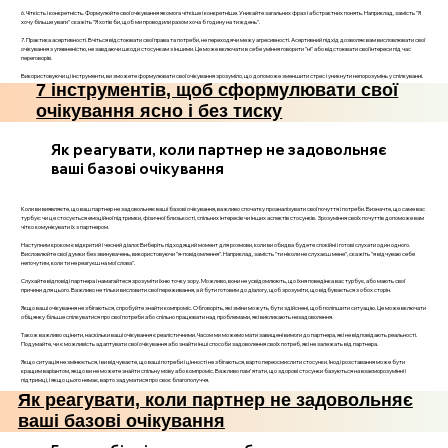
6. Чіткість і конкретність. Формулюйте свої очікування якомога чіткіше і конкретніше. Уникайте загальних фраз і абстрактних понять. Наприклад, замість "Я
хочу більше уваги" скажіть "Я хотів би, щоб ми проводили разом хоча б годину на тиждень".
7. Практика асертивності. Вчіться відстоювати свої права та потреби, не переходячи межу агресивності. Асертивний підхід дозволяє вам висловлювати свої
очікування з упевненістю, не завдаючи шкоди стосункам з іншими. Це може включати в себе уміння говорити "ні" або відстоювати свої інтереси під час
переговорів.
Використовуючи ці інструменти, ви зможете формулювати свої очікування зрозуміло, що допоможе зменшити стрес і уникнути непорозумінь у спілкуванні.
7 інструментів, щоб сформулювати свої
очікування ясно і без тиску
Як реагувати, коли партнер не задовольняє
ваші базові очікування
Коли ви виявляєте, що ваш партнер не задовольняє ваші базові очікування, важливо спочатку проаналізувати свої почуття і потреби. Визначте, що саме вас
турбує: чи це стосується емоційної підтримки, фізичної близькості, спільних інтересів чи інших аспектів стосунків. Зрозуміння своїх почуттів допоможе вам
чітко комунікувати їх з партнером.
Наступним кроком є відкритий і чесний діалог. Виберіть підходящий момент для розмови, коли ви обидва будете спокійні і готові слухати один одного.
Висловлюйте свої думки без звинувачень, використовуючи "я-повідомлення". Наприклад, замість "ти ніколи не слухаєш мене", скажіть "я відчуваю себе
непочутим, коли ти не реагуєш на мої слова".
Слухайте відповіді партнера і намагайтеся зрозуміти їхню точку зору. Можливо, вони не усвідомлюють, що їхня поведінка вас турбує, або мають свої
причини для цього. Важливо не тільки висловити свої переживання, а й бути готовим до діалогу, щоб зрозуміти, що відбувається з обох сторін.
Якщо ваші очікування не збігаються, спробуйте знайти компроміс. Обговоріть, які зміни можуть бути здійснені, щоб поліпшити ситуацію. Це може включати
обіцянку більше спілкуватися про свої потреби або спільно працювати над проблемами, які викликають незадоволення.
Також важливо оцінити, наскільки ваші очікування є реалістичними. Часом ми можемо мати завищені вимоги до партнера, які не відповідають реальності.
Подумайте, чи є можливість адаптувати свої очікування або знайти інші способи задоволення своїх потреб, які не залежать від партнера.
Якщо ситуація не змінюється, і ви відчуваєте, що ваші потреби і цінності не збігаються, варто переосмислити стосунки. Іноді розставання може бути
кращим варіантом, якщо ви не можете знайти спільну мову або компроміс. Важливо пам'ятати, що здорові стосунки базуються на взаєморозумінні і
підтримці, і якщо цього немає, варто задуматися про своє благополуччя.
Як реагувати, коли партнер не задовольняє
ваші базові очікування