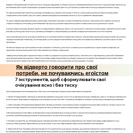
Відверте обговорення своїх потреб може бути складним завданням, особливо коли існує побоювання виглядати егоїстично. Однак важливо пам’ятати, що
висловлення своїх потреб є нормальним і здоровим аспектом взаємин. Для того, щоб зробити це ефективно, можна дотримуватися кількох порад.
По-перше, важливо підготуватися до розмови, з’ясувавши, що саме ви хочете донести. Чіткість у своїх думках допоможе уникнути непорозумінь.
Сформулюйте свої потреби у простих словах, уникаючи емоційних висловлювань, які можуть бути сприйняті як звинувачення.
По-друге, обирайте відповідний момент для розмови. Уникнення стресових ситуацій чи моментів, коли інша сторона може бути зайнята, допоможе
створити комфортну атмосферу для обговорення. Підходьте до розмови з відкритим розумом і готовністю вислухати думки іншої сторони.
Коли ви починаєте розмову, використовуйте «я-повідомлення». Наприклад, замість того щоб казати «ти ніколи не слухаєш мене», спробуйте сказати «мені
важливо, щоб мої думки були почуті». Це зменшує ймовірність оборонної реакції і дозволяє зосередитися на власних почуттях і потребах.
Також важливо вказати на те, як ваші потреби можуть позитивно вплинути на відносини. Поясніть, чому важливо задовольнити ваші потреби, і як це може
покращити взаємодію. Наприклад, «Коли я відчуваю, що можу відкрито висловлювати свої думки, я почуваюся щасливішим, і це робить наші стосунки
міцнішими».
Не бійтеся говорити про свої потреби в контексті взаємності. Поясніть, що ви також готові вислухати потреби іншої сторони і знайти компроміси. Це
підкреслює, що ви не лише думаєте про себе, а прагнете до балансу у відносинах.
Завершуючи розмову, варто підкреслити вашу готовність до відкритого діалогу в майбутньому. Запитайте, чи є у партнера якісь думки або побоювання
щодо вашої розмови. Це дозволить створити атмосферу довіри і взаємоповаги, де обидві сторони можуть відкрито висловлювати свої потреби. Таким
чином, ви зможете говорити про свої потреби без почуття егоїзму, адже це важлива частина здорових стосунків.
Як відверто говорити про свої
потреби, не почуваючись егоїстом
7 інструментів, щоб сформулювати свої
очікування ясно і без тиску
Щоб сформулювати свої очікування ясно і без тиску, можна використовувати кілька ефективних інструментів:
1. Техніка "Я-повідомлення". Цей підхід дозволяє висловлювати свої думки та почуття, не звинувачуючи інших. Наприклад, замість "Ти завжди запізнюєшся",
можна сказати "Я відчуваю розчарування, коли починаємо зустріч без тебе". Це зменшує ймовірність конфлікту і робить ваші очікування зрозумілішими.
2. Запис очікувань. Письмове формулювання своїх очікувань допомагає структурувати думки і зосередитися на важливих аспектах. Складіть список того,
що ви хочете від конкретної ситуації або людини. Це також дозволить уникнути непорозумінь у майбутньому.
3. Візуалізація результатів. Уявіть, як виглядатимуть ваші очікування, якщо їх буде досягнуто. Це може бути корисно для формулювання конкретних і
досяжних цілей. Візуалізація допомагає не лише зрозуміти, чого ви хочете, а й донести це до інших.
4. Активне слухання. Під час обговорень ваших очікувань важливо бути уважним до реакцій інших. Це створює атмосферу довіри і відкритості, що
полегшує обмін думками. Переконайтеся, що ви зрозуміли точку зору співрозмовника, перш ніж висловлювати свої очікування.
5. Зворотний зв'язок. Регулярно запитуйте про відчуття та думки інших щодо ваших очікувань. Це дозволяє коригувати їх у разі потреби та забезпечує, що
всі учасники мають спільне розуміння. Зворотний зв'язок допомагає усунути непорозуміння і дає можливість адаптувати свої вимоги.