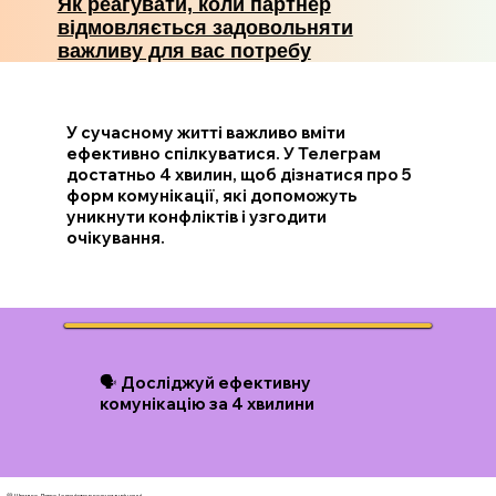
Як реагувати, коли партнер
відмовляється задовольняти
важливу для вас потребу
У сучасному житті важливо вміти
ефективно спілкуватися. У Телеграм
достатньо 4 хвилин, щоб дізнатися про 5
форм комунікації, які допоможуть
уникнути конфліктів і узгодити
очікування.
🗣️ Досліджуй ефективну
комунікацію за 4 хвилини
💛 Швидко. Легко. І з ясністю в кожному рішенні.