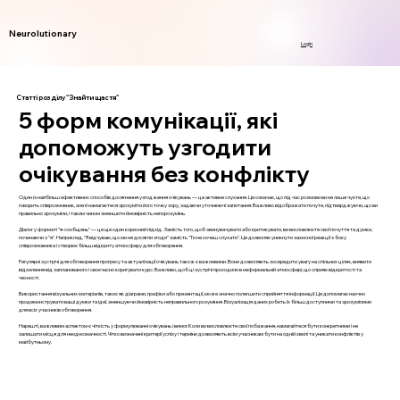
Neurolutionary
Login
Статті розділу "Знайти щастя"
5 форм комунікації, які
допоможуть узгодити
очікування без конфлікту
Один із найбільш ефективних способів досягнення узгодження очікувань — це активне слухання. Це означає, що під час розмови ви не лише чуєте, що
говорить співрозмовник, але й намагаєтеся зрозуміти його точку зору, задаючи уточнюючі запитання. Важливо відображати почуте, підтверджуючи, що ви
правильно зрозуміли, і таким чином зменшити ймовірність непорозумінь.
Діалог у форматі "я-сообщень" — це ще один корисний підхід. Замість того, щоб звинувачувати або критикувати, ви висловлюєте свої почуття та думки,
починаючи з "я". Наприклад, "Я відчуваю, що ми не досягли згоди" замість "Ти не хочеш слухати". Це дозволяє уникнути захисної реакції з боку
співрозмовника і створює більш відкриту атмосферу для обговорення.
Регулярні зустрічі для обговорення прогресу та актуалізації очікувань також є важливими. Вони дозволяють зосередити увагу на спільних цілях, виявити
відхилення від запланованого і своєчасно коригувати курс. Важливо, щоб ці зустрічі проходили в неформальній атмосфері, що сприяє відкритості та
чесності.
Використання візуальних матеріалів, таких як діаграми, графіки або презентації, може значно полегшити сприйняття інформації. Це допомагає наочно
продемонструвати ваші думки та ідеї, зменшуючи ймовірність неправильного розуміння. Візуалізація даних робить їх більш доступними та зрозумілими
для всіх учасників обговорення.
Нарешті, важливим аспектом є чіткість у формулюванні очікувань і вимог. Коли ви висловлюєте свої побажання, намагайтеся бути конкретними і не
залишати місця для неоднозначності. Чітко визначені критерії успіху і терміни дозволяють всім учасникам бути на одній хвилі та уникати конфліктів у
майбутньому.