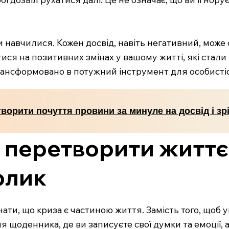
ви навчилися. Кожен досвід, навіть негативний, мож
ися на позитивних змінах у вашому житті, які ста
нсформовано в потужний інструмент для особистісно
ворити почуття провини за минуле на досвід і зрі
б перетворити життє
ярлик
ти, що криза є частиною життя. Замість того, щоб 
я щоденника, де ви записуєте свої думки та емоції,