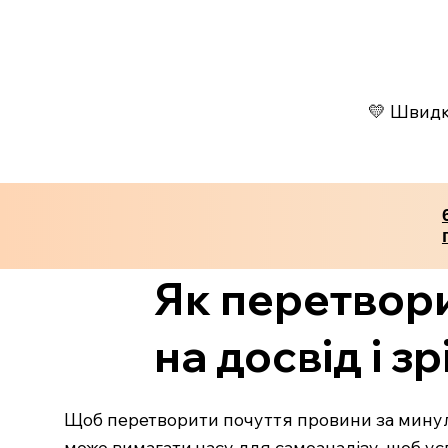
💛 Швидко
Як перетвори
на досвід і зр
Щоб перетворити почуття провини за минуле н
може вимагати часу для самоаналізу, щоб усв