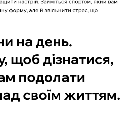
ращити настрій. Займіться спортом, який вам
чну форму, але й звільнити стрес, що
ни на день.
, щоб дізнатися,
вам подолати
над своїм життям.