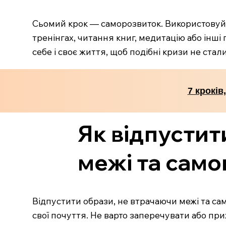
Сьомий крок — саморозвиток. Використовуйте
тренінгах, читання книг, медитацію або інш
себе і своє життя, щоб подібні кризи не ст
7 кроків
Як відпустит
межі та само
Відпустити образи, не втрачаючи межі та са
свої почуття. Не варто заперечувати або при