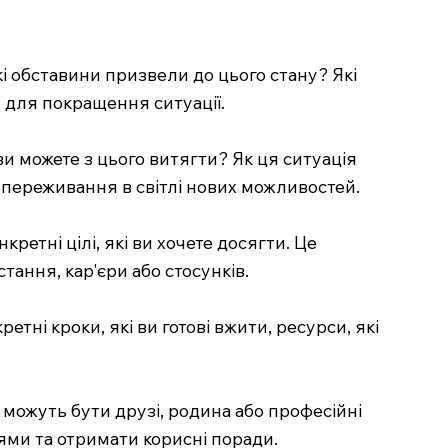
кі обставини призвели до цього стану? Які
и для покращення ситуації.
ви можете з цього витягти? Як ця ситуація
переживання в світлі нових можливостей.
етні цілі, які ви хочете досягти. Це
стання, кар'єри або стосунків.
етні кроки, які ви готові вжити, ресурси, які
 можуть бути друзі, родина або професійні
ями та отримати корисні поради.