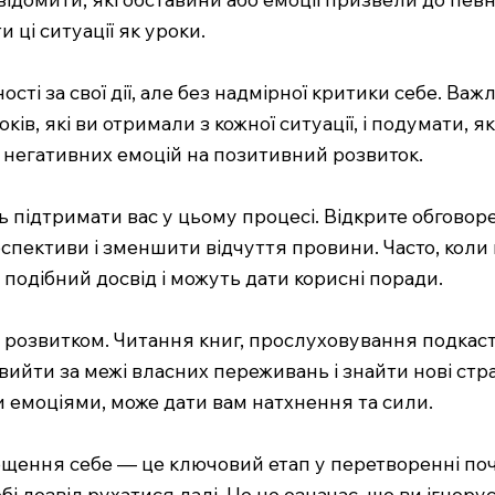
ці ситуації як уроки.
ті за свої дії, але без надмірної критики себе. Ва
ів, які ви отримали з кожної ситуації, і подумати, 
 негативних емоцій на позитивний розвиток.
ь підтримати вас у цьому процесі. Відкрите обговоре
спективи і зменшити відчуття провини. Часто, коли
подібний досвід і можуть дати корисні поради.
 розвитком. Читання книг, прослуховування подкасті
ийти за межі власних переживань і знайти нові стр
и емоціями, може дати вам натхнення та сили.
щення себе — це ключовий етап у перетворенні почу
бі дозвіл рухатися далі. Це не означає, що ви ігнору