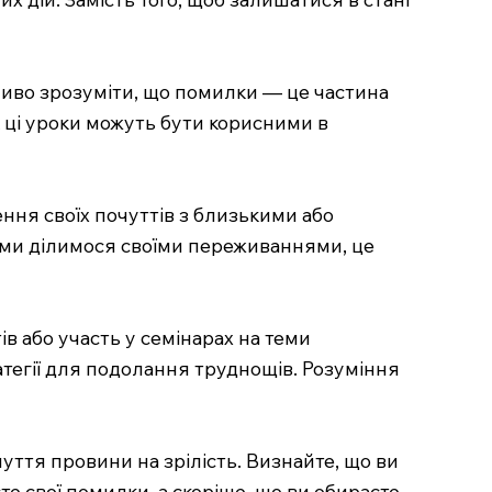
жливо зрозуміти, що помилки — це частина
як ці уроки можуть бути корисними в
ння своїх почуттів з близькими або
 ми ділимося своїми переживаннями, це
в або участь у семінарах на теми
атегії для подолання труднощів. Розуміння
ття провини на зрілість. Визнайте, що ви
єте свої помилки, а скоріше, що ви обираєте