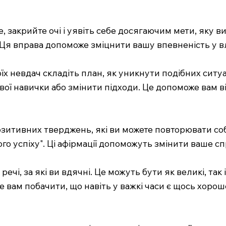
це, закрийте очі і уявіть себе досягаючим мети, яку ви
е. Ця вправа допоможе зміцнити вашу впевненість у 
воїх невдач складіть план, як уникнути подібних сит
вої навички або змінити підходи. Це допоможе вам в
озитивних тверджень, які ви можете повторювати соб
ого успіху". Ці афірмації допоможуть змінити ваше с
ечі, за які ви вдячні. Це можуть бути як великі, та
вам побачити, що навіть у важкі часи є щось хороше