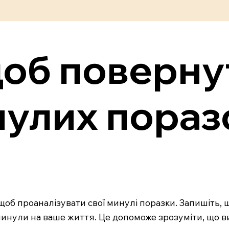
щоб поверну
нулих поразо
, щоб проаналізувати свої минулі поразки. Запишіть,
вплинули на ваше життя. Це допоможе зрозуміти, що ви