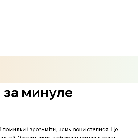
 за минуле
 помилки і зрозуміти, чому вони сталися. Це
х дій. Замість того, щоб залишатися в стані