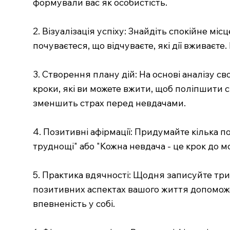
формували вас як особистість.
2. Візуалізація успіху: Знайдіть спокійне міс
почуваєтеся, що відчуваєте, які дії вживаєт
3. Створення плану дій: На основі аналізу с
кроки, які ви можете вжити, щоб поліпшити с
зменшить страх перед невдачами.
4. Позитивні афірмації: Придумайте кілька п
труднощі" або "Кожна невдача - це крок до м
5. Практика вдячності: Щодня записуйте три р
позитивних аспектах вашого життя допоможе 
впевненість у собі.