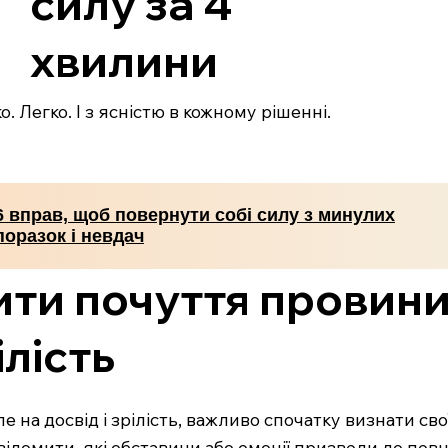
силу за 4
хвилини
. Легко. І з ясністю в кожному рішенні.
6 вправ, щоб повернути собі силу з минулих
поразок і невдач
ти почуття провини
ілість
а досвід і зрілість, важливо спочатку визнати свої
ідомити, які обставини або емоції призвели до певни