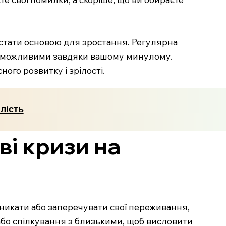
е стати основою для зростання. Регулярна
ли можливими завдяки вашому минулому.
го розвитку і зрілості.
лість
ві кризи на
уникати або заперечувати свої переживання,
 або спілкування з близькими, щоб висловити