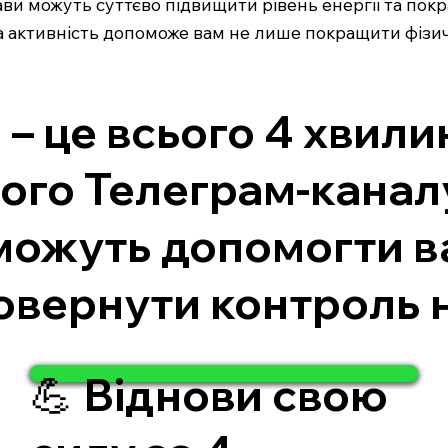
рави можуть суттєво підвищити рівень енергії та пок
ична активність допоможе вам не лише покращити фізи
– це всього 4 хвили
ого Телеграм-каналу
 можуть допомогти 
повернути контроль 
💪 Віднови свою