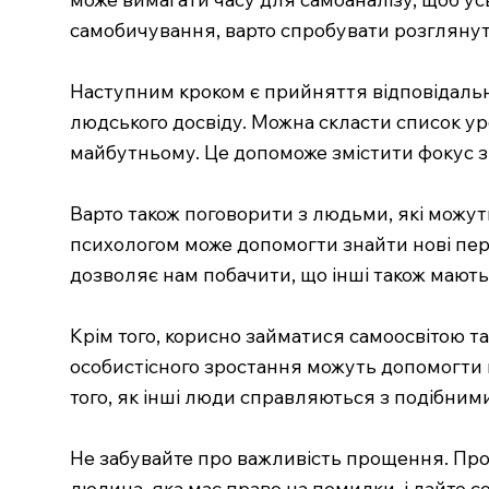
самобичування, варто спробувати розглянути 
Наступним кроком є прийняття відповідальнос
людського досвіду. Можна скласти список урок
майбутньому. Це допоможе змістити фокус з
Варто також поговорити з людьми, які можут
психологом може допомогти знайти нові пер
дозволяє нам побачити, що інші також мають 
Крім того, корисно займатися самоосвітою та
особистісного зростання можуть допомогти в
того, як інші люди справляються з подібним
Не забувайте про важливість прощення. Про
людина, яка має право на помилки, і дайте со