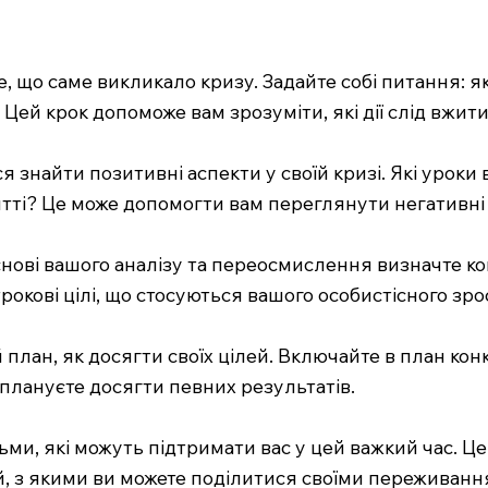
е, що саме викликало кризу. Задайте собі питання: я
 Цей крок допоможе вам зрозуміти, які дії слід вжит
знайти позитивні аспекти у своїй кризі. Які уроки 
тті? Це може допомогти вам переглянути негативні 
ові вашого аналізу та переосмислення визначте конкр
трокові цілі, що стосуються вашого особистісного зро
план, як досягти своїх цілей. Включайте в план конкр
 плануєте досягти певних результатів.
ми, які можуть підтримати вас у цей важкий час. Це
, з якими ви можете поділитися своїми переживанн