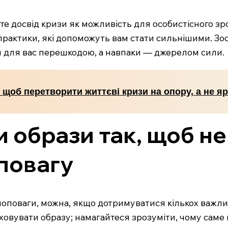
 досвід кризи як можливість для особистісного зро
і практики, які допоможуть вам стати сильнішими. З
али для вас перешкодою, а навпаки — джерелом сили.
, щоб перетворити життєві кризи на опору, а не я
и образи так, щоб н
повагу
моповаги, можна, якщо дотримуватися кількох важли
ховувати образу; намагайтеся зрозуміти, чому саме це