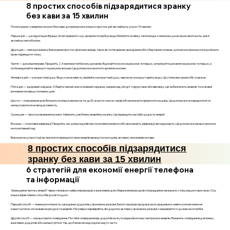
8 простих способів підзарядитися зранку
без кави за 15 хвилин
Почати ранок з енергією можна без кави, дотримуючись кількох простих дій, які займуть усього 15 хвилин.
Перша дія — це гідратація. Вранці, після тривалого сну, організм потребує води. Випийте склянку теплої води з лимоном, це не лише зволожить, але й
активізує метаболізм.
Друга дія — легка розминка. Виконання простих фізичних вправ, таких як потягування, присідання або обертання головою, допоможе прокинутися, розігнати
кров і підвищити тонус.
Третя — дихальні вправи. Приділіть 2-3 хвилини глибокому диханню. Вдихайте носом на рахунок чотирьох, затримуйте дихання на рахунок чотирьох, а
потім видихайте через рот на рахунок восьми. Це допоможе наситити організм киснем.
Четверта дія — контрастний душ. Якщо є можливість, прийміть контрастний душ, чергуючи холодну і гарячу воду. Це стимулює кровообіг і освіжає.
П’ята дія — здоровий сніданок. Оберіть легкий, але поживний сніданок, наприклад, йогурт з фруктами або вівсянку. Це забезпечить енергію та поживні
речовини на першу половину дня.
Шоста — планування дня. Витратьте кілька хвилин на те, щоб скласти список справ або визначити пріоритети на день. Це допоможе зосередитися та
налаштуватися на продуктивність.
Сьома дія — прослуховування музики. Увімкніть улюблену енергійну музику. Це підвищить настрій і додасть енергії.
Восьма — позитивні афірмації. Приділіть час для роздумів про позитивні моменти або проговоріть афірмації, які надихають. Це допоможе налаштуватися
на позитивний лад.
Виконуючи ці прості дії, ви зможете підвищити свою енергію вранці і почати день активно, не вживаючи кави.
8 простих способів підзарядитися
зранку без кави за 15 хвилин
6 стратегій для економії енергії телефона
та інформації
Зменшення "витоку енергії" через телефон і зайву інформацію є важливим для збереження ресурсів і покращення загального стану вашого пристрою. Ось
кілька ефективних способів досягти цього.
Перший спосіб — зменшити кількість запущених додатків у фоновому режимі. Багато програм продовжують працювати, навіть коли ви ними не
користуєтеся, споживаючи ресурси та енергію. Регулярно перевіряйте, які додатки активні у фоновому режимі, і закривайте ті, що вам не потрібні.
Другий спосіб — налаштувати сповіщення. Постійні сповіщення від додатків можуть відволікати вас і витрачати енергію. Вимкніть сповіщення для менш
важливих додатків або налаштуйте їх так, щоб вони не надходили надто часто.