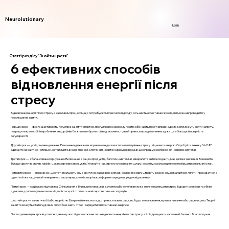
Neurolutionary
Login
Статті розділу "Знайти щастя"
6 ефективних способів
відновлення енергії після
стресу
Відновлення енергії після стресу є важливим процесом, що потребує комплексного підходу. Ось шість ефективних кроків, які можна впровадити у
повсякденне життя.
Перший крок — фізична активність. Регулярні заняття спортом, прогулянки на свіжому повітрі або навіть прості вправи вдома допоможуть зняти напругу,
покращити кровообіг і вироблення ендорфінів. Важливо вибрати той вид активності, який приносить задоволення, адже це збільшує ймовірність
регулярності.
Другий крок — усвідомлене дихання. Виконання дихальних вправ може допомогти знизити рівень стресу і відновити енергію. Спробуйте техніку "4-7-8":
вдихайте на рахунок чотирьох, затримуйте дихання на сім, а потім видихайте на рахунок восьми. Це спрощує заспокоєння нервової системи.
Третій крок — збалансоване харчування. Включення в раціон продуктів, багатих на вітаміни, мінерали та антиоксиданти, має велике значення. Вживайте
більше фруктів, овочів, горіхів і цільнозернових продуктів. Уникайте надмірного споживання цукру і кофеїну, оскільки це може погіршити загальний стан.
Четвертий крок — якісний сон. Достатня кількість сну є критично важливою для відновлення енергії. Створіть режим сну, намагайтеся лягати і прокидатися в
один і той же час, уникайте екранного часу перед сном і створіть комфортне середовище для відпочинку.
П’ятий крок — соціальна підтримка. Спілкування з близькими людьми, друзями або колегами може значно полегшити стрес. Відкриті розмови та обмін
думками допоможуть не лише відволіктися, а й отримати нові перспективи на ситуацію.
Шостий крок — заняття хобі або творчістю. Витрачайте час на те, що приносить вам радість, будь то малювання, музика, читання або садівництво. Творчі
заняття можуть стати чудовим способом зняти стрес і зарядитися позитивною енергією.
Застосування цих кроків у повсякденному житті допоможе не лише відновити енергію після стресу, а й підтримувати загальний баланс і благополуччя.