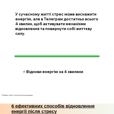
У сучасному житті стрес може виснажити
енергію, але в Телеграм достатньо всього
4 хвилин, щоб активувати механізми
відновлення та повернути собі життєву
силу.
⚡ Віднови енергію за 4 хвилини
💛 Швидко. Легко. І з ясністю в кожному рішенні.
6 ефективних способів відновлення
енергії після стресу