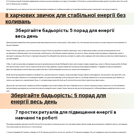
8. Контроль порцій: Уникайте переїдання, оскільки це може призвести до відчуття млявості. Натомість, контролюйте розмір порцій і слухайте своє тіло, щоб
не їсти більше, ніж потрібно.
Дотримуючись цих звичок, ви зможете підтримувати енергію на стабільному рівні, що позитивно вплине на ваш загальний стан і продуктивність.
8 харчових звичок для стабільної енергії без
коливань
Зберігайте бадьорість: 5 порад для енергії
весь день
Для підтримки енергії протягом дня важливо враховувати всі його етапи: ранок, обід і вечір. Ось п’ять рішень, які допоможуть вам залишатися активними та
продуктивними.
Ранок. Почніть свій день з достатньої кількості води. Після сну організм потребує гідратації, тому склянка води зранку допоможе вам прокинутися і
активізувати обмін речовин. Також важливо забезпечити собі збалансований сніданок, що містить білки, здорові жири і вуглеводи. Наприклад, омлет з
овочами та авокадо або йогурт з горіхами і ягодами. Не забувайте про фізичну активність: навіть легка зарядка або прогулянка на свіжому повітрі піднімуть
настрій і енергію.
Обід. У цей час важливо не перевантажувати організм важкою їжею. Вибирайте легкі, але поживні страви, наприклад, салати з білком (курка, риба, бобові)
або овочі на пару з кіноа. Також корисно включити в обід невелику порцію горіхів або насіння для підзарядки енергією. У перерві на обід не забувайте
відпочити від екрану комп’ютера: прогулянка або прості фізичні вправи допоможуть знизити втомлюваність.
Вечір. Щоб підтримувати енергію й у вечірній час, уникайте важких і жирних страв на вечерю. Краще обрати легкі варіанти, такі як риба з овочами або супи.
Також важливо обмежити споживання кофеїну та цукру пізно ввечері, щоб не порушити якість сну. Вечір повинен бути часом для релаксації: займіться
чимось, що приносить задоволення, будь то читання, медитація або йога, щоб заспокоїти розум і підготуватися до відпочинку.
Додатково, протягом дня старайтесь робити перерви: короткі прогулянки або прості вправи можуть значно покращити ваше самопочуття. Не забувайте
про регулярне харчування, що допоможе уникнути енергетичних спадів. Таким чином, ви зможете підтримувати стабільний рівень енергії протягом усього
дня.
Зберігайте бадьорість: 5 порад для
енергії весь день
7 простих ритуалів для підвищення енергії в
навчанні та роботі
Підтримка енергії в навчанні чи роботі може бути досягнута за рахунок простих, але ефективних міні-ритуалів, які допомагають зберігати фокус і мотивацію.
Ось кілька практик, які можуть стати в нагоді:
1. Короткі перерви: Встановіть таймер на 25-30 хвилин для роботи, після чого зробіть 5-10 хвилинну перерву. Під час перерви встаньте, розімніться, випийте