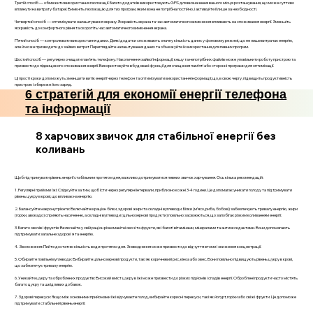
Третій спосіб — обмежити використання геолокації. Багато додатків використовують GPS для визначення вашого місця розташування, що може суттєво
вплинути на витрату батареї. Вимкніть геолокацію для тих програм, яким вона не потрібна постійно, і активуйте її лише за необхідності.
Четвертий спосіб — оптимізувати налаштування екрану. Яскравість екрана та час автоматичного вимкнення впливають на споживання енергії. Зменшіть
яскравість до комфортного рівня та скоротіть час автоматичного вимкнення екрана.
П’ятий спосіб — контролювати використання даних. Деякі додатки споживають значну кількість даних у фоновому режимі, що не лише витрачає енергію,
але й може призводити до зайвих витрат. Переглядайте налаштування даних та обмежуйте їх використання для певних програм.
Шостий спосіб — регулярно очищати пам’ять телефону. Накопичення зайвої інформації, кешу та непотрібних файлів може уповільнити роботу пристрою та
призвести до підвищеного споживання енергії. Використовуйте вбудовані функції для очищення пам’яті або сторонні програми для оптимізації.
Ці прості кроки допоможуть зменшити витік енергії через телефон та оптимізувати використання інформації, що, в свою чергу, підвищить продуктивність
пристрою і збереже його заряд.
6 стратегій для економії енергії телефона
та інформації
8 харчових звичок для стабільної енергії без
коливань
Щоб підтримувати рівень енергії стабільним протягом дня, важливо дотримуватися певних звичок харчування. Ось кілька рекомендацій:
1. Регулярні прийоми їжі: Слідкуйте за тим, щоб їсти через регулярні інтервали, приблизно кожні 3-4 години. Це допомагає уникати голоду та підтримувати
рівень цукру в крові, що впливає на енергію.
2. Балансуйте макронутрієнти: Включайте в раціон білки, здорові жири та складні вуглеводи. Білки (м’ясо, риба, бобові) забезпечують тривалу енергію, жири
(горіхи, авокадо) сприяють насиченню, а складні вуглеводи (цільнозернові продукти) повільно засвоюються, що запобігає різким коливанням енергії.
3. Багато овочів і фруктів: Включайте у свій раціон різноманітні овочі та фрукти, які багаті вітамінами, мінералами та антиоксидантами. Вони допомагають
підтримувати загальне здоров'я та енергію.
4. Зволоження: Пийте достатню кількість води протягом дня. Зневоднення може призвести до відчуття втоми і зниження концентрації.
5. Обирайте повільні вуглеводи: Вибирайте цільнозернові продукти, такі як коричневий рис, кіноа або овес. Вони повільно підвищують рівень цукру в крові,
що забезпечує тривалу енергію.
6. Уникайте цукру та оброблених продуктів: Високий вміст цукру в їжі може призвести до різких підйомів і спадів енергії. Оброблені продукти часто містять
багато цукру та шкідливих добавок.
7. Здорові перекуси: Якщо між основними прийомами їжі відчуваєте голод, вибирайте корисні перекуси, такі як йогурт, горіхи або свіжі фрукти. Це допоможе
підтримувати стабільний рівень енергії.