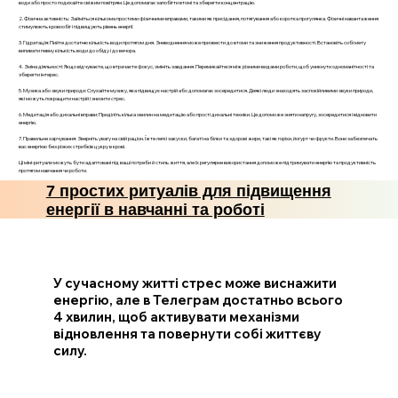
води або просто подихайте свіжим повітрям. Це допомагає запобігти втомі та зберегти концентрацію.
2. Фізична активність: Займіться кількома простими фізичними вправами, такими як присідання, потягування або коротка прогулянка. Фізичні навантаження
стимулюють кровообіг і підвищують рівень енергії.
3. Гідратація: Пийте достатню кількість води протягом дня. Зневоднення може призвести до втоми та зниження продуктивності. Встановіть собі мету
випивати певну кількість води до обіду і до вечора.
4. Зміна діяльності: Якщо відчуваєте, що втрачаєте фокус, змініть завдання. Перемикайтеся між різними видами роботи, щоб уникнути одноманітності та
зберегти інтерес.
5. Музика або звуки природи: Слухайте музику, яка підвищує настрій або допомагає зосередитися. Деякі люди знаходять заспокійливими звуки природи,
які можуть покращити настрій і знизити стрес.
6. Медитація або дихальні вправи: Приділіть кілька хвилин на медитацію або прості дихальні техніки. Це допоможе зняти напругу, зосередитися і відновити
енергію.
7. Правильне харчування: Зверніть увагу на свій раціон. Їжте легкі закуски, багаті на білки та здорові жири, такі як горіхи, йогурт чи фрукти. Вони забезпечать
вас енергією без різких стрибків цукру в крові.
Ці міні-ритуали можуть бути адаптовані під ваші потреби й стиль життя, але їх регулярне використання допоможе підтримувати енергію та продуктивність
протягом навчання чи роботи.
7 простих ритуалів для підвищення
енергії в навчанні та роботі
У сучасному житті стрес може виснажити
енергію, але в Телеграм достатньо всього
4 хвилин, щоб активувати механізми
відновлення та повернути собі життєву
силу.