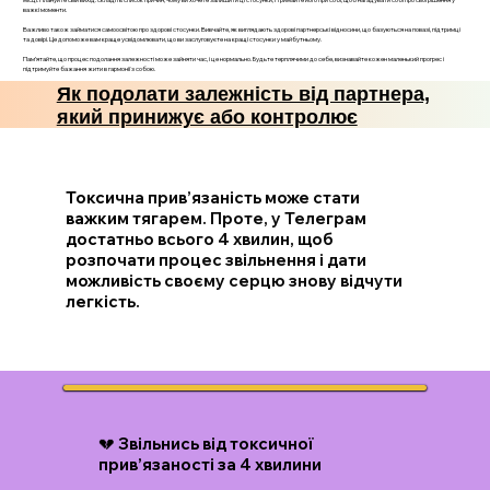
важкі моменти.
Важливо також займатися самоосвітою про здорові стосунки. Вивчайте, як виглядають здорові партнерські відносини, що базуються на повазі, підтримці
та довірі. Це допоможе вам краще усвідомлювати, що ви заслуговуєте на кращі стосунки у майбутньому.
Пам’ятайте, що процес подолання залежності може зайняти час, і це нормально. Будьте терплячими до себе, визнавайте кожен маленький прогрес і
підтримуйте бажання жити в гармонії з собою.
Як подолати залежність від партнера,
який принижує або контролює
Токсична прив’язаність може стати
важким тягарем. Проте, у Телеграм
достатньо всього 4 хвилин, щоб
розпочати процес звільнення і дати
можливість своєму серцю знову відчути
легкість.
💔 Звільнись від токсичної
прив’язаності за 4 хвилини