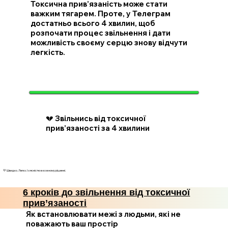
Токсична прив’язаність може стати
важким тягарем. Проте, у Телеграм
достатньо всього 4 хвилин, щоб
розпочати процес звільнення і дати
можливість своєму серцю знову відчути
легкість.
💔 Звільнись від токсичної
прив’язаності за 4 хвилини
💛 Швидко. Легко. І з ясністю в кожному рішенні.
6 кроків до звільнення від токсичної
прив’язаності
Як встановлювати межі з людьми, які не
поважають ваш простір