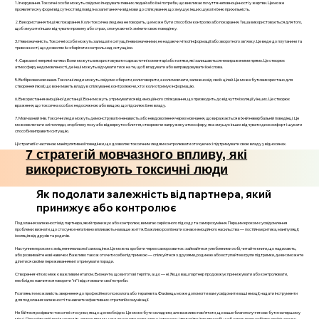
1. Ігнорування. Токсичні особи можуть свідомо ігнорувати певних людей або їхні потреби, що викликає почуття неповноцінності у жертви. Це може
проявлятися у формі відсутності відповіді на запитання чи відмови до спілкування, що змушує інших шукати їхню прихильність.
2. Використання тиші як покарання. Коли токсична людина не говорить, це може бути способом контролю або покарання. Тиша використовується для того,
щоб змусити інших відчувати провину або страх, спонукаючи їх змінити свою поведінку.
3. Невизначеність. Токсичні особи можуть залишати ситуації невизначеними, не надаючи чіткої інформації або зворотного зв'язку. Це веде до плутанини та
тривожності, що дозволяє їм зберігати контроль над ситуацією.
4. Сарказм і непрямі натяки. Вони можуть використовувати саркастичні коментарі або натяки, які залишаються не вираженими прямо. Це створює
атмосферу недомовленості, де інші можуть відчувати тиск на те, щоб вгадувати або виправдовувати їхні слова.
5. Вибіркове мовчання. Токсичні люди можуть свідомо обирати, коли говорити, а коли мовчати, залежно від своїх цілей. Це може бути використано для
створення ілюзії, що вони мають владу в спілкуванні, контролюючи, хто і коли отримує інформацію.
6. Використання емоційної дистанції. Вони можуть утримуватися від емоційного спілкування, що призводить до відчуття ізоляції у інших. Це створює
враження, що токсична особа є недосяжною або вищою, що підсилює їхню владу.
7. Мовчазний гнів. Токсичні люди можуть демонструвати ненависть або невдоволення через мовчання, що виражається в їхній невербальній поведінці. Це
може включати злі погляди, згорблену позу або відвернуте обличчя, створюючи напружену атмосферу, яка змушує інших відчувати дискомфорт і шукати
способи виправити ситуацію.
Ці стратегії є частиною маніпулятивної поведінки, що дозволяє токсичним людям контролювати оточуючих і підтримувати свою владу у відносинах.
7 стратегій мовчазного впливу, які
використовують токсичні люди
Як подолати залежність від партнера, який
принижує або контролює
Подолання залежності від партнера, який принижує або контролює, вимагає серйозного підходу та саморозуміння. Першим кроком є усвідомлення
проблеми: визнати, що стосунки негативно впливають на ваше життя. Важливо розпізнати ознаки емоційного насильства — постійна критика, маніпуляції,
ізоляція від друзів та родичів.
Наступним кроком є зміцнення власної самооцінки. Це можна зробити через саморозвиток: займайтеся улюбленими хобі, читайте книги, що надихають,
або розвивайте нові навички. Важливо також оточити себе підтримкою — спілкуйтеся з друзями, родиною або вступайте в групи підтримки, де ви зможете
ділитися своїми переживаннями і отримувати поради.
Створення чітких меж є важливим етапом. Визначте, що ви готові терпіти, а що — ні. Якщо ваш партнер продовжує принижувати або контролювати,
необхідно навчитися говорити "ні" і відстоювати свої потреби.
Розгляньте можливість звернення до професійного психолога або терапевта. Фахівець може допомогти вам усвідомити ваші емоції, надати інструменти
для подолання залежності та навчити ефективних стратегій комунікації.
Не бійтеся розірвати токсичні стосунки, якщо це необхідно. Це може бути складним, але важливо пам’ятати, що ваше благополуччя має бути на першому
місці. Плануйте свій вихід: складіть список причин, чому ви хочете залишити ці стосунки, і тримайте його при собі, щоб нагадувати собі про свої рішення у