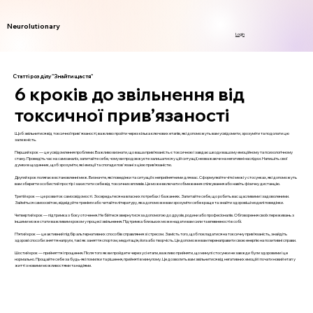
Neurolutionary
Login
Статті розділу "Знайти щастя"
6 кроків до звільнення від
токсичної прив’язаності
Щоб звільнитися від токсичної прив'язаності, важливо пройти через кілька ключових етапів, які допоможуть вам усвідомити, зрозуміти та подолати цю
залежність.
Перший крок — це усвідомлення проблеми. Важливо визнати, що ваша прив’язаність є токсичною і завдає шкоди вашому емоційному та психологічному
стану. Проведіть час на самоаналіз, запитайте себе, чому ви продовжуєте залишатися у цій ситуації, незважаючи на негативні наслідки. Напишіть свої
думки в щоденник, щоб зрозуміти, які емоції та спогади пов'язані з цією прив’язаністю.
Другий крок полягає в встановленні меж. Визначте, які поведінки та ситуації є неприйнятними для вас. Сформулюйте чіткі межі у стосунках, які допоможуть
вам зберегти особистий простір і захистити себе від токсичних впливів. Це може включати обмеження спілкування або навіть фізичну дистанцію.
Третій крок — це розвиток самосвідомості. Зосередьтеся на власних потребах і бажаннях. Запитайте себе, що робить вас щасливими і задоволеними.
Займіться самоосвітою, відвідуйте тренінги або читайте літературу, яка допоможе вам зрозуміти себе краще та знайти здоровіші моделі поведінки.
Четвертий крок — підтримка з боку оточення. Не бійтеся звернутися за допомогою до друзів, родини або професіоналів. Обговорення своїх переживань з
іншими може стати важливим кроком у процесі звільнення. Підтримка близьких може надати вам сили та впевненості в собі.
П’ятий крок — це активний підбір альтернативних способів справляння зі стресом. Замість того, щоб покладатися на токсичну прив’язаність, знайдіть
здорові способи зняття напруги, такі як заняття спортом, медитація, йога або творчість. Це допоможе вам перенаправити свою енергію на позитивні справи.
Шостий крок — прийняття і прощення. Після того як ви пройдете через усі етапи, важливо прийняти, що минулі стосунки не завжди були здоровими і це
нормально. Прощайте себе за будь-які помилки та рішення, прийняті в минулому. Це дозволить вам звільнитися від негативних емоцій і почати новий етап у
житті з новими можливостями та надіями.