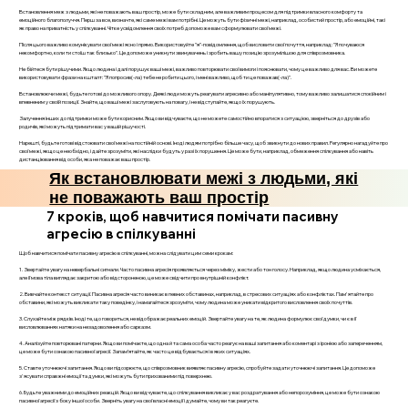
Встановлення меж з людьми, які не поважають ваш простір, може бути складним, але важливим процесом для підтримки власного комфорту та
емоційного благополуччя. Перш за все, визначте, які саме межі вам потрібні. Це можуть бути фізичні межі, наприклад, особистий простір, або емоційні, такі
як право на приватність у спілкуванні. Чітке усвідомлення своїх потреб допоможе вам сформулювати свої межі.
Після цього важливо комунікувати свої межі ясно і прямо. Використовуйте "я"-повідомлення, щоб висловити свої почуття, наприклад: "Я почуваюся
некомфортно, коли ти стоїш так близько". Це допоможе уникнути звинувачень і зробить вашу позицію зрозумілішою для співрозмовника.
Не бійтеся бути рішучими. Якщо людина і далі порушує ваші межі, важливо повторювати свої вимоги і пояснювати, чому це важливо для вас. Ви можете
використовувати фрази на кшталт: "Я попросив(-ла) тебе не робити цього, і мені важливо, щоб ти це поважав(-ла)".
Встановлюючи межі, будьте готові до можливого опору. Деякі люди можуть реагувати агресивно або маніпулятивно, тому важливо залишатися спокійним і
впевненим у своїй позиції. Знайте, що ваші межі заслуговують на повагу, і не відступайте, якщо їх порушують.
Залучення інших до підтримки може бути корисним. Якщо ви відчуваєте, що не можете самостійно впоратися з ситуацією, зверніться до друзів або
родичів, які можуть підтримати вас у вашій рішучості.
Нарешті, будьте готові відстоювати свої межі на постійній основі. Іноді людям потрібно більше часу, щоб звикнути до нових правил. Регулярно нагадуйте про
свої межі, якщо це необхідно, і дайте зрозуміти, які наслідки будуть у разі їх порушення. Це може бути, наприклад, обмеження спілкування або навіть
дистанціювання від особи, яка не поважає ваш простір.
Як встановлювати межі з людьми, які
не поважають ваш простір
7 кроків, щоб навчитися помічати пасивну
агресію в спілкуванні
Щоб навчитися помічати пасивну агресію в спілкуванні, можна слідувати цим семи крокам:
1. Звертайте увагу на невербальні сигнали. Часто пасивна агресія проявляється через міміку, жести або тон голосу. Наприклад, якщо людина усміхається,
але її мова тіла виглядає закритою або відстороненою, це може свідчити про внутрішній конфлікт.
2. Вивчайте контекст ситуації. Пасивна агресія часто виникає в певних обставинах, наприклад, в стресових ситуаціях або конфліктах. Пам'ятайте про
обставини, які можуть викликати таку поведінку, і намагайтеся зрозуміти, чому людина може уникати відкритого висловлення своїх почуттів.
3. Слухайте між рядків. Іноді те, що говориться, не відображає реальних емоцій. Звертайте увагу на те, як людина формулює свої думки, чи є в її
висловлюваннях натяки на незадоволення або сарказм.
4. Аналізуйте повторювані патерни. Якщо ви помічаєте, що одна й та сама особа часто реагує на ваші запитання або коментарі з іронією або запереченням,
це може бути ознакою пасивної агресії. Запам’ятайте, як часто це відбувається і в яких ситуаціях.
5. Ставте уточнюючі запитання. Якщо ви підозрюєте, що співрозмовник виявляє пасивну агресію, спробуйте задати уточнюючі запитання. Це допоможе
з'ясувати справжні емоції та думки, які можуть бути прихованими під поверхнею.
6. Будьте уважними до емоційних реакцій. Якщо ви відчуваєте, що спілкування викликає у вас роздратування або непорозуміння, це може бути ознакою
пасивної агресії з боку іншої особи. Зверніть увагу на свої власні емоції і думайте, чому ви так реагуєте.