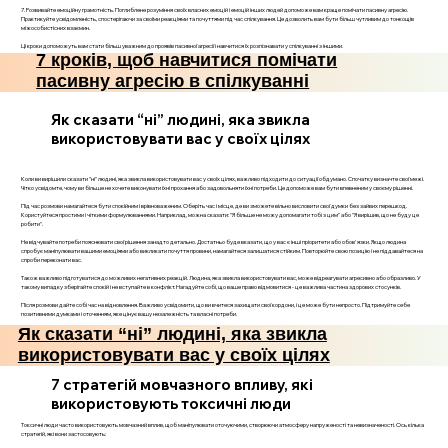
7. Розвивайте емоційну грамотність. Поглиблене розуміння своїх власних емоцій і емоцій інших людей допоможе вам краще помічати пасивну агресію.
Практикуйте усвідомленість, спостерігаючи за своїми реакціями та почуттями під час спілкування. Це дозволить вам бути більш чутливим до тонкощів
міжособистісних взаємин.
Ці кроки допоможуть вам стати більш уважним до проявів пасивної агресії і навчитися їх розпізнавати у спілкуванні з іншими.
7 кроків, щоб навчитися помічати
пасивну агресію в спілкуванні
Як сказати “ні” людині, яка звикла
використовувати вас у своїх цілях
Коли ви вирішили сказати "ні" людині, яка звикла використовувати вас у своїх цілях, важливо підходити до ситуації обдумано. Спочатку визначте свої межі.
Чітко усвідомте, чому ви більше не хочете виконувати їхні прохання або задовольняти їхні потреби. Це допоможе вам бути впевненим у своєму рішенні.
Під час розмови намагайтеся бути спокійним і врівноваженим. Оберіть час і місце, де ви зможете вільно висловити свої думки без зайвих перешкод.
Користуйтеся простими і чіткими формулюваннями. Наприклад, можна сказати: "Я більше не можу допомагати тобі з цим" або "Я вирішив, що не буду це
робити".
Не відчувайте потреби пояснювати свої рішення занадто детально. Достатньо буде вказати, що у вас є інші пріоритети або обов'язки. Якщо людина
спробує маніпулювати вашими емоціями або викликати почуття провини, намагайтеся залишатися стійким. Повторюйте свою позицію і не піддавайтеся на
спроби переконати вас.
Також важливо підготуватися до можливих негативних реакцій. Людина, яка звикла використовувати вас, може відреагувати агресивно або образливо. У
такому випадку зберігайте спокій і не вступайте в конфлікт. Нагадуйте собі, що ваше право відмовитися - це важлива частина здорових стосунків.
Після розмови дайте собі час на відновлення. Важливо усвідомити, що ви вчитеся захищати свої кордони, і це може бути непросто. Підтримуйте себе
позитивними думками і оточенням, яке цінує вашу незалежність та власні потреби.
Як сказати “ні” людині, яка звикла
використовувати вас у своїх цілях
7 стратегій мовчазного впливу, які
використовують токсичні люди
Токсичні люди часто використовують мовчазний вплив, щоб маніпулювати оточуючими, створюючи атмосферу напруженості та невизначеності. Ось кілька
стратегій, які вони застосовують: