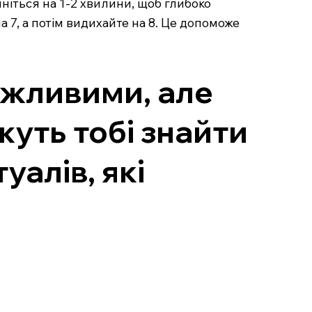
иніться на 1-2 хвилини, щоб глибоко
 7, а потім видихайте на 8. Це допоможе
ажливими, але
жуть тобі знайти
уалів, які