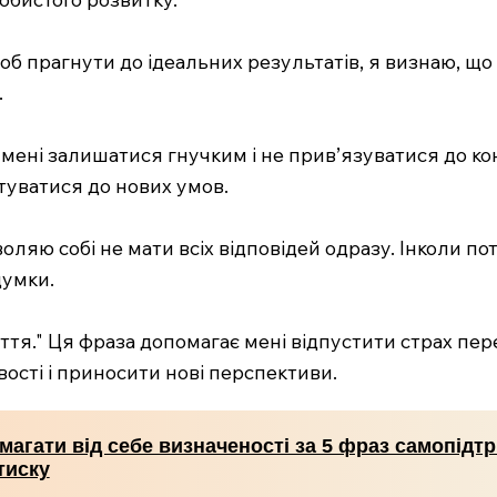
 щоб прагнути до ідеальних результатів, я визнаю, що
.
є мені залишатися гнучким і не прив’язуватися до ко
туватися до нових умов.
воляю собі не мати всіх відповідей одразу. Інколи по
думки.
ття." Ця фраза допомагає мені відпустити страх пе
ості і приносити нові перспективи.
магати від себе визначеності за 5 фраз самопідт
тиску