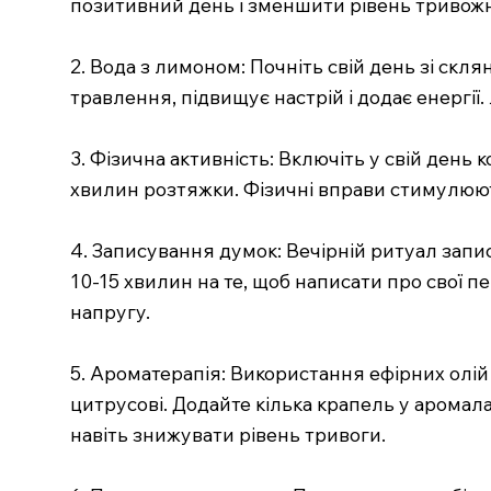
позитивний день і зменшити рівень тривожн
2. Вода з лимоном: Почніть свій день зі скля
травлення, підвищує настрій і додає енергії
3. Фізична активність: Включіть у свій день 
хвилин розтяжки. Фізичні вправи стимулюют
4. Записування думок: Вечірній ритуал запи
10-15 хвилин на те, щоб написати про свої пе
напругу.
5. Ароматерапія: Використання ефірних олій 
цитрусові. Додайте кілька крапель у аромал
навіть знижувати рівень тривоги.