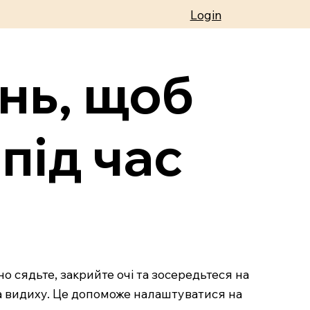
Login
ень, щоб
під час
но сядьте, закрийте очі та зосередьтеся на
та видиху. Це допоможе налаштуватися на