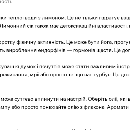
ості.
нки теплої води з лимоном. Це не тільки гідратує ваш
. Лимонний сік також має детоксикаційні властивост
коротку фізичну активність. Це може бути йога, прогул
ь вироблення ендорфінів — гормонів щастя. Це доп
сування думок і почуттів може стати важливим інстру
реживання, мрії або просто те, що вас турбує. Це доз
може суттєво вплинути на настрій. Оберіть олії, які
ампу або просто понюхайте олію з флакона. Аромати 