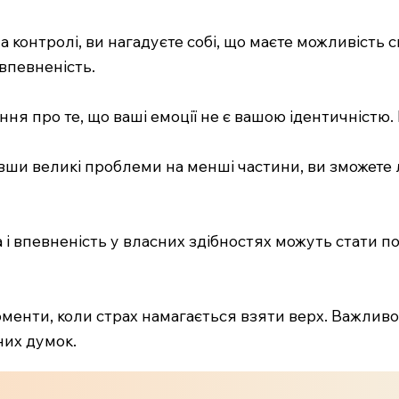
а контролі, ви нагадуєте собі, що маєте можливість
евпевненість.
ння про те, що ваші емоції не є вашою ідентичністю. 
бивши великі проблеми на менші частини, ви зможет
мка і впевненість у власних здібностях можуть стат
менти, коли страх намагається взяти верх. Важливо
них думок.