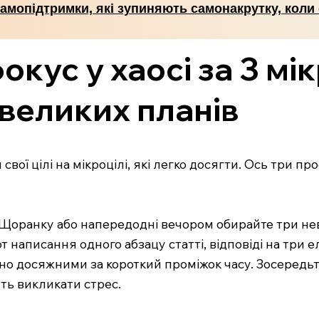
самопідтримки, які зупиняють самонакрутку, коли
кус у хаосі за 3 мік
 великих планів
вої цілі на мікроцілі, які легко досягти. Ось три п
. Щоранку або напередодні вечором обирайте три нев
от написання одного абзацу статті, відповіді на три 
ьно досяжними за короткий проміжок часу. Зосередьт
уть викликати стрес.