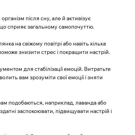
 організм після сну, але й активізує
і, що сприяє загальному самопочуттю.
янка на свіжому повітрі або навіть кілька
оможе знизити стрес і покращити настрій.
ментом для стабілізації емоцій. Витратьте
волить вам зрозуміти свої емоції і зняти
 вам подобаються, наприклад, лаванда або
здатні заспокоювати, підвищувати настрій і