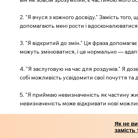
2. "Я вчуся з кожного досвіду." Замість того,
допомагають мені рости і вдосконалюватися
3. "Я відкритий до змін." Ця фраза допомага
можуть змінюватися, і це нормально — адап
4. "Я заслуговую на час для роздумів." Я доз
собі можливість усвідомити свої почуття та 
5. "Я приймаю невизначеність як частину жи
невизначеність може відкривати нові можлив
Як не ви
замість 