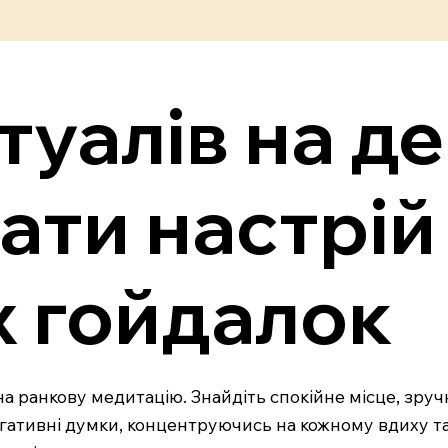
туалів на д
ати настрій 
х гойдалок
на ранкову медитацію. Знайдіть спокійне місце, зруч
негативні думки, концентруючись на кожному вдиху 