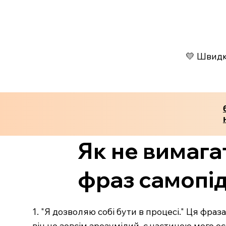
💛 Швидко
Як не вимагат
фраз самопід
1. "Я дозволяю собі бути в процесі." Ця фра
він не зовсім зрозумілий, є частиною мого о