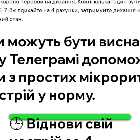
короткі перерви на дихання. Кожні кілька годин зуп
-7-8»: вдихайте на 4 рахунки, затримуйте дихання на
ий стан.
и можуть бути висн
 у Телеграмі допомо
и з простих мікрорит
стрій у норму.
🕒 Віднови свій