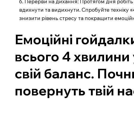
6. Перерви на дихання: Протягом дня робіть 
вдихнути та видихнути. Спробуйте техніку «4
знизити рівень стресу та покращити емоційн
Емоційні гойдалк
всього 4 хвилини
свій баланс. Почн
повернуть твій на