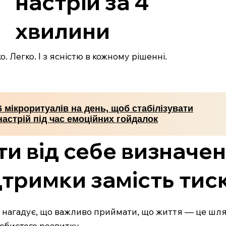
настрій за 4
хвилини
. Легко. І з ясністю в кожному рішенні.
6 мікроритуалів на день, щоб стабілізувати
настрій під час емоційних гойдалок
и від себе визначен
тримки замість тис
за нагадує, що важливо приймати, що життя — це шлях
собистого розвитку.