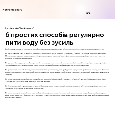
Neurolutionary
Login
Статті розділу "Знайти щастя"
6 простих способів регулярно
пити воду без зусиль
Щоб пити воду регулярно і без «насилля над собою», важливо врахувати кілька стратегій, які допоможуть інтегрувати звичку в повсякденне життя.
По-перше, встановіть чіткі цілі. Визначте, скільки води ви хочете пити щодня, і запишіть це. Наприклад, 2 літри на день можуть бути хорошим стартом.
Можна використовувати спеціальні додатки або просто вести щоденник, у якому будете фіксувати споживання води. Це допоможе вам стежити за
прогресом та залишатися мотивованим.
По-друге, зробіть воду доступною. Завжди тримайте пляшку води поруч — на столі, на кухні, в машині або в сумці. Коли вода буде на видному місці, ви
частіше будете її пити. Також можна налити воду в красиву склянку або пляшку, щоб це додавало естетичного задоволення.
По-третє, створіть рутину. Пийте воду в певні моменти протягом дня, наприклад, після пробудження, перед кожним прийомом їжі та перед сном. Звикнувши
до цього розкладу, вам буде легше не забувати про воду. Можна також нагадувати собі про це за допомогою будильника або спеціальних нагадувань на
телефоні.
По-четверте, додавайте смак. Якщо вам не подобається смак звичайної води, спробуйте додати в неї лимон, м’яту, ягоди або інші фрукти. Це не тільки
зробить воду більш привабливою, але й додасть корисні речовини.
По-п’яте, використовуйте правила «один до одного». Наприклад, за кожну чашку кави або чаю, яку ви випиваєте, пийте склянку води. Це допоможе вам
збалансувати споживання рідини і уникнути дегідратації.
По-шосте, спостерігайте за своїм самопочуттям. Звертайте увагу на те, як ваше тіло реагує на збільшене споживання води. Краща енергія, покращення
шкіри та загальне відчуття бадьорості можуть стати потужним стимулом для підтримки звички. Відзначайте ці позитивні зміни, щоб підсилити мотивацію
продовжувати пити воду.