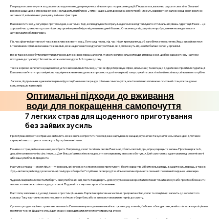
Покращити самопочуття за допомогою води можна, дотримуючись кількох простих рекомендацій. Перш за все, важливо слухати своє тіло. Загальні
рекомендації щодо споживання води складають приблизно 2 літри на день для дорослих, але потреби можуть варіюватися залежно від рівня фізичної
активності, кліматичних умов, віку та інших факторів.
Важливо пити воду регулярно протягом дня, а не тільки тоді, коли відчуваєте спрагу. Це допоможе підтримувати оптимальний рівень гідратації. Ранок – це
хороший час для початку, коли після сну організму необхідно відновити водний баланс. Стакан води відразу після пробудження може допомогти
активізувати обмін речовин.
Під час фізичної активності також важливо вживати воду. Пити слід перед, під час і після тренування, щоб запобігти зневодненню. Якщо ви займаєтеся
інтенсивними фізичними навантаженнями, можна доповнити воду електролітами, які допоможуть відновити баланс солей у організмі.
Вечір також може бути сприятливим часом для вживання води, але слід уникати великої кількості рідини перед сном, щоб не заважати сну частими
походами до туалету. Натомість, можна пити воду за 1-2 години до сну.
Також корисно включати в раціон продукти з високим вмістом води, такі як фрукти (кавун, огірки, апельсини) та овочі, що додатково сприятиме гідратації.
Важливо пам’ятати про помірність: надмірне вживання води може призвести до гіпонатріємії, тому слухайте своє тіло і пийте стільки, скільки вам потрібно.
Загалом, підтримання адекватного рівня гідратації не лише покращує фізичне самопочуття, але і позитивно впливає на психічний стан, покращуючи
концентрацію та настрій.
Оптимальні підходи до вживання
води для покращення самопочуття
7 легких страв для щоденного приготування
без зайвих зусиль
Приготування простих страв «на автоматі» може значно спростити повсякденне харчування, заощаджуючи час та зусилля. Ось кілька ідей для таких
страв, які легко готувати та можуть бути різноманітними.
Почнімо з страв, які можна швидко зібрати. Наприклад, салат із свіжих овочів. Вам знадобляться помідори, огірки, перець та зелень. Просто наріжте їх,
додайте оливкову олію, сіль і перець. Для більшої ситності можна додати консервовану квасолю або тунця. Цей салат легко адаптувати під сезонні овочі
або ваші улюблені інгредієнти.
Наступна страва — омлет. Яйця — універсальний інгредієнт, з якого можна приготувати безліч варіантів. Збийте кілька яєць, додайте сіль, перець, а також
будь-які овочі, які є під рукою: шпинат, помідори або гриби. Готуйте на сковороді, і за кілька хвилин отримаєте смачний і поживний сніданок чи вечерю.
Чудовим варіантом є паста. Виберіть свій улюблений вид пасти та відваріть. Для соусу можна використати готовий томатний соус або просто обсмажити
часник з оливковою олією та додати овочі. Подавайте з тертим сиром або зеленню.
Картопля, запечена в духовці, також є простим рішенням. Наріжте картоплю на частини, приправте олією, сіллю та спеціями, і запечіть до золотистого
кольору. Таку картоплю можна подавати з м’ясом або рибою, або ж використовувати як гарнір до салату.
Супи — ще один варіант страви «на автоматі». Ви можете приготувати великий кастрюлю супу з овочів, бобових або курятини, який потім можна розігрівати
протягом тижня. Додайте спеції для смаку, і завжди матимете готову страву під рукою.