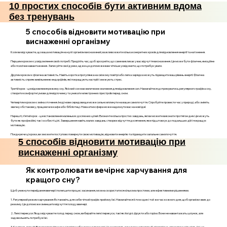
10 простих способів бути активним вдома
без тренувань
5 способів відновити мотивацію при
виснаженні організму
Коли ви відчуваєте, що ваша мотивація на нулі і організм виснажений, важливо вжити кілька конкретних кроків для відновлення енергії та натхнення.
Першим кроком є усвідомлення своїх потреб. Приділіть час, щоб зрозуміти, що саме викликає у вас відчуття виснаження. Це може бути фізичне, емоційне
або психічне навантаження. Записуйте свої думки, адже це допоможе вам чіткіше усвідомити, що потребує уваги.
Другим кроком є фізична активність. Навіть коротка прогулянка на свіжому повітрі або легка зарядка можуть підвищити ваш рівень енергії. Фізична
активність сприяє вивільненню ендорфінів, які покращують настрій і знижують стрес.
Третій крок - це відновлення режиму сну. Якісний сон має величезне значення для відновлення сил. Намагайтеся дотримуватись регулярного графіка сну,
створити комфортні умови для відпочинку та уникати електронних пристроїв перед сном.
Четвертим кроком є зміна оточення. Іноді нове середовище може сильно вплинути на ваше самопочуття. Спробуйте провести час у природі, або змініть
звичну обстановку, працюючи в кафе або бібліотеці. Нова атмосфера може надихнути вас на нові ідеї.
Нарешті, п’ятий крок - це встановлення маленьких досяжних цілей. Визначте кілька простих завдань, які ви можете виконати протягом дня. Це можуть
бути як професійні, так і особисті цілі. Завершення навіть малих завдань створює відчуття досягнення, яке підштовхує до подальших дій і покращує
мотивацію.
Поєднуючи ці кроки, ви зможете поступово повернути свою мотивацію, відновити енергію та підвищити загальне самопочуття.
5 способів відновити мотивацію при
виснаженні організму
Як контролювати вечірнє харчування для
кращого сну?
Щоб уникнути переїдання ввечері і полегшити процес засинання, можна скористатися кількома простими, але ефективними рішеннями.
1. Регулярний режим харчування: Встановіть для себе чіткий графік прийому їжі. Намагайтеся їсти в один і той же час кожного дня, щоб організм звик до
режиму. Це допоможе зменшити відчуття голоду ввечері.
2. Легкі перекуси: Якщо відчуваєте голод перед сном, вибирайте легкі перекуси, такі як йогурт, фрукти або горіхи. Вони не навантажать шлунок, але
задовольнять потребу в їжі.
3. Контроль порцій: Використовуйте менші тарілки або миски для вечері. Це дозволить вам зменшити порції і, відповідно, споживану кількість їжі, не