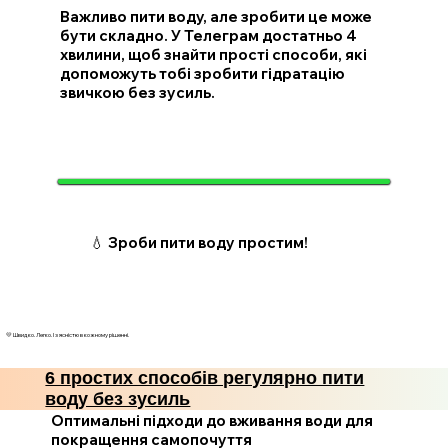
Важливо пити воду, але зробити це може
бути складно. У Телеграм достатньо 4
хвилини, щоб знайти прості способи, які
допоможуть тобі зробити гідратацію
звичкою без зусиль.
💧 Зроби пити воду простим!
💛 Швидко. Легко. І з ясністю в кожному рішенні.
6 простих способів регулярно пити
воду без зусиль
Оптимальні підходи до вживання води для
покращення самопочуття