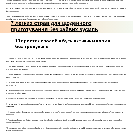
Для легкого перекусу підійде йогурт з фруктами та горіхами. Просто змішайте натуральний йогурт з будь-якими свіжими або замороженими фруктами,
додайте жменю горіхів або насіння. Це швидкий і здоровий варіант, який забезпечить енергію на весь день.
На десерт можна приготувати вівсянку. Залийте вівсяні пластівці гарячою водою або молоком, додайте мед, фрукти або сухофрукти. Це не лише смачно, а
й дуже корисно.
Усі ці страви не вимагають багато часу на приготування, їх легко адаптувати під ваш смак і наявність продуктів. Створення таких простих страв допоможе
вам підтримувати здоровий режим харчування без зайвих зусиль.
7 легких страв для щоденного
приготування без зайвих зусиль
10 простих способів бути активним вдома
без тренувань
1. Підйоми на сходи: Якщо у вас є доступ до сходів, використовуйте їх замість ліфта. Підіймайтеся і спускайтеся кілька разів на день. Це не лише покращить
вашу фізичну форму, а й допоможе спалити калорії.
2. Виконання домашніх справ: Займіться прибиранням, миттям посуду або пранням. Ці завдання вимагають фізичної активності і можуть стати чудовою
альтернативою тренуванню.
3. Танець під музику: Включайте свою улюблену музику і танцюйте вдома. Це не лише підніме настрій, а й дозволить спалити калорії, не відчуваючи себе при
цьому у спортзалі.
4. Пішохідні прогулянки по дому: Якщо ви працюєте з дому, робіть короткі перерви і прогуляйтеся по кімнаті. Це допоможе розім'яти ноги і знизити
напруження.
5. Підтягування на столі або стільці: Використовуйте стілець або стіл для виконання легких підтягувань або віджимань. Це дозволить зміцнити м'язи без
спеціального обладнання.
6. Розтяжка: Присвятіть кілька хвилин на розтяжку всього тіла. Це не лише покращить гнучкість, а й допоможе зняти напруження.
7. Ігри з дітьми або домашніми тваринами: Грайте з дітьми у активні ігри або грайте з домашніми тваринами. Це не тільки приємно, а й дозволяє залишатися
активним.
8. Станьте на місці: Коли дивитеся телевізор або працюєте за комп'ютером, намагайтеся стояти на місці. Це допоможе активізувати м'язи і покращити
кровообіг.
9. Легка йога або пілатес: Знайдіть онлайн-уроки йоги або пілатесу і виконуйте їх вдома. Це дозволить вам розслабитися і підтримувати активність без
особливих зусиль.
10. Використання м'ячів для фітнесу: Сидіть на м'ячі замість стільця під час роботи або відпочинку. Це вимагатиме від вас підтримувати баланс і активізує
м'язи черевного преса.