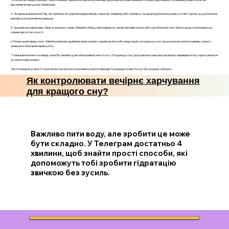
відчуваючи при цьому обмежень.
4. Зосередження на їжі: Під час прийому їжі уникайте відволікань, таких як телевізор або телефон. Сконцентруйтеся на смаку та текстурі їжі, що допоможе
вам відчути насичення швидше.
5. Здорові альтернативи: Замість важких страв, обирайте більш легкі варіанти, такі як овочеві салати або супи. Вони містять багато води і клітковини, що
сприяє відчуттю ситості.
6. Релаксація перед сном: Займіться релаксаційними практиками, такими як йога або медитація, за годину до сну. Це допоможе знизити рівень стресу і
зменшити бажання перекусити.
7. Намагайтеся не їсти перед сном: Встановіть для себе правило не їсти за 2-3 години до сну. Це дозволить вашому організму переварити їжу і підготуватися
до нічного відпочинку.
Застосовуючи ці прості стратегії, ви зможете контролювати апетит ввечері та покращити якість сну без жодних заборон.
Як контролювати вечірнє харчування
для кращого сну?
Важливо пити воду, але зробити це може
бути складно. У Телеграм достатньо 4
хвилини, щоб знайти прості способи, які
допоможуть тобі зробити гідратацію
звичкою без зусиль.