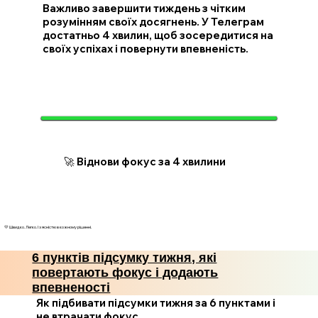
Важливо завершити тиждень з чітким
розумінням своїх досягнень. У Телеграм
достатньо 4 хвилин, щоб зосередитися на
своїх успіхах і повернути впевненість.
🚀 Віднови фокус за 4 хвилини
💛 Швидко. Легко. І з ясністю в кожному рішенні.
6 пунктів підсумку тижня, які
повертають фокус і додають
впевненості
Як підбивати підсумки тижня за 6 пунктами і
не втрачати фокус