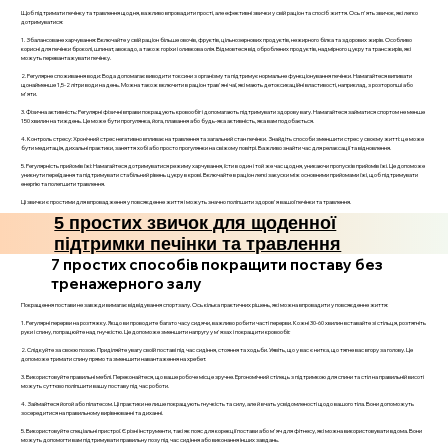
Щоб підтримати печінку та травлення щодня, важливо впровадити прості, але ефективні звички у свій раціон та спосіб життя. Ось п'ять звичок, які легко
дотримуватися:
1. Збалансоване харчування: Включайте у свій раціон більше овочів, фруктів, цільнозернових продуктів, нежирного білка та здорових жирів. Особливо
корисні для печінки броколі, шпинат, авокадо, а також горіхи і оливкова олія. Відмовтеся від оброблених продуктів, надмірного цукру та трансжирів, які
можуть перевантажувати печінку.
2. Регулярне споживання води: Вода допомагає виводити токсини з організму та підтримує нормальне функціонування печінки. Намагайтеся випивати
щонайменше 1,5-2 літри води на день. Можна також включити в раціон трав'яні чаї, які мають детоксикаційні властивості, наприклад, з розторопші або
м'яти.
3. Фізична активність: Регулярні фізичні вправи покращують кровообіг і допомагають підтримувати здорову вагу. Намагайтеся займатися спортом не менше
150 хвилин на тиждень. Це може бути прогулянка, йога, плавання або будь-яка активність, яка вам подобається.
4. Контроль стресу: Хронічний стрес негативно впливає на травлення та загальний стан печінки. Знайдіть способи зменшити стрес у своєму житті: це може
бути медитація, дихальні практики, заняття хобі або просто прогулянки на свіжому повітрі. Важливо знайти час для релаксації та відновлення.
5. Регулярність прийомів їжі: Намагайтеся дотримуватися режиму харчування, їсти в один і той же час щодня, уникаючи пропусків прийомів їжі. Це допоможе
уникнути переїдання та підтримувати стабільний рівень цукру в крові. Включайте в раціон легкі закуски між основними прийомами їжі, щоб підтримувати
енергію та полегшити травлення.
Ці звички є простими для впровадження у повсякденне життя і можуть значно поліпшити здоров'я вашої печінки та травлення.
5 простих звичок для щоденної
підтримки печінки та травлення
7 простих способів покращити поставу без
тренажерного залу
Покращення постави не завжди вимагає відвідування спортзалу. Ось кілька практичних рішень, які можна впровадити у повсякденне життя:
1. Регулярні перерви на розтяжку. Якщо ви проводите багато часу сидячи, важливо робити часті перерви. Кожні 30-60 хвилин вставайте зі стільця, розтягніть
руки і спину, попрацюйте над гнучкістю. Це допоможе зменшити напругу у м'язах і покращити кровообіг.
2. Слідкуйте за своєю позою. Приділяйте увагу своїй поставі під час сидіння, стояння та ходьби. Уявіть, що у вас є нитка, що тягне вас вгору за голову. Це
допоможе тримати спину прямо та зменшити навантаження на хребет.
3. Використовуйте правильні меблі. Переконайтеся, що ваше робоче місце зручне. Ергономічний стілець з підтримкою для спини та стіл на правильній висоті
можуть суттєво поліпшити вашу поставу під час роботи.
4. Займайтеся йогой або пілатесом. Ці практики не лише покращують гнучкість та силу, але й вчать усвідомленості щодо вашого тіла. Вони допоможуть
зосередитися на правильному вирівнюванні та диханні.
5. Використовуйте спеціальні пристрої. Є різні інструменти, такі як пояс для корекції постави або м'яч для фітнесу, які можна використовувати вдома. Вони
можуть допомогти вам підтримувати правильну позу під час сидіння або виконання інших завдань.