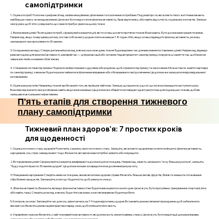
самопідтримки
1. Оцінка потреб. Розпочни з рефлексії над своїми емоційними, фізичними та психічними потребами. Подумай про те, які аспекти твого життя викликають
найбільше стресу чи незадоволення. Це може бути недостатня фізична активність, брак відпочинку, або навіть відсутність соціальних контактів. Запиши
свої думки, щоб чітко усвідомити, що саме потребує уваги на цьому тижні.
2. Визначення цілей. Після оцінки потреб, сформулюй конкретні цілі, які ти хочеш досягти протягом тижня. Вони мають бути досяжними і реалістичними.
Наприклад, якщо ти відчуваєш втому, постав собі за мету щодня спати не менше 7-8 годин. Або, якщо хочеш підвищити фізичну активність, можеш
запланувати три прогулянки по 30 хвилин.
3. Складання розкладу. Створи детальний розклад, в якому на кожен день тижня буде виділено час для виконання поставлених цілей. Наприклад, відведи
ранкові години для фізичної активності, а вечірній час — для релаксації або читання. Надай пріоритет самопідтримці, плануючи ці заняття так, щоб вони не
заважали твоїм основним обов'язкам.
4. Створення системи підтримки. Поділися своїми планами з друзями або родиною, щоб отримати підтримку та заохочення. Можна також знайти партнера
по самопідтримці, з яким ви будете разом займатися фізичними вправами або обговорювати свої досягнення. Це допоможе залишатися відповідальним і
мотивованим.
5. Оцінка результатів. Наприкінці тижня зроби аналіз того, як пройшов твій план. Запиши, що вдалося, а що ні, і що можна покращити наступного разу.
Важливо відзначити свої досягнення, навіть якщо вони маленькі. Це допоможе зберегти мотивацію і адаптувати план для подальших тижнів, щоб він
залишався актуальним і ефективним.
П'ять етапів для створення тижневого
плану самопідтримки
Тижневий план здоров'я: 7 простих кроків
для щоденності
1. Оцінка поточного стану здоров’я: Розпочніть з аналізу свого поточного стану. Запишіть, які аспекти здоров’я ви хочете поліпшити: фізична активність,
харчування, сон, стрес-менеджмент тощо. Визначте, які звички вам потрібно змінити або покращити.
2. Встановлення цілей: Сформулюйте конкретні, вимірювані та досяжні цілі на тиждень. Наприклад, замість загального "хочу більше рухатися", запишіть
"буду ходити пішки по 30 хвилин щодня". Це допоможе вам зосередитися на досягненні результату.
3. Планування харчування: Створіть меню на тиждень, яке включатиме здорові страви. Включіть більше овочів, фруктів, білків та зменште споживання
оброблених продуктів. Заплануйте, коли і що будете їсти, щоб уникнути спокус.
4. Фізична активність: Визначте, які види фізичної активності ви будете виконувати кожного дня. Це можуть бути прогулянки, тренування в спортзалі, йога
або навіть танці. Створіть розклад, в якому буде чітко вказано, коли і які вправи ви будете робити.
5. Контроль за сном: Заплануйте час для сну, орієнтуючись на 7-9 годин відпочинку щодня. Встановіть режим лягання і прокидання, щоб забезпечити
якісний сон. Включіть релаксаційні практики перед сном, щоб поліпшити його якість.
6. Управління стресом: Включіть у свій тижневий план активності, які допоможуть знизити рівень стресу. Це можуть бути медитації, дихальні вправи,
читання книги або заняття хобі. Приділіть час для відпочинку і розваг.