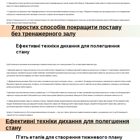
6. Зміцнюйте м'язи кора. Ви можете виконувати прості вправи вдома, такі як планка або бриджі. Зміцнення м'язів живота і спини допоможе підтримати
вашу поставу в правильному положенні.
7. Слідкуйте за своїм взуттям. Неправильне взуття може негативно впливати на вашу поставу. Обирайте комфортне, підтримуюче взуття з правильним
каблуком. Уникайте високих підборів та плоских туфель, які не надають підтримки.
Ці прості поради можуть суттєво поліпшити вашу поставу без необхідності відвідувати спортзал, дозволяючи вам відчувати себе краще і зменшувати
ризик болю в спині та інших проблем.
7 простих способів покращити поставу
без тренажерного залу
Ефективні техніки дихання для полегшення
стану
Щоб полегшити дихання, можна використовувати кілька простих схем дихання. Ось чотири ефективні методи:
1. Дихання через ніс. Сядьте в зручну позу, розслабте плечі. Закрийте рот і повільно вдихайте через ніс, рахуючи до чотирьох. У цей момент намагайтеся
максимально заповнити груди й живіт повітрям. Затримайте дихання на рахунок два, а потім повільно видихайте через ніс, рахуючи до шести. Ця схема
допомагає заспокоїти нервову систему і знизити рівень стресу.
2. Діафрагмальне дихання. Ляжте на спину, поклавши одну руку на грудях, а іншу — на животі. Зосередьтеся на вдиху, намагаючись підняти тільки живіт.
Вдихайте через ніс на рахунок чотирьох, а потім видихайте повільно через рот, рахуючи до шести. Цей метод активує діафрагму, покращує оксигенацію
крові і допомагає зняти напругу.
3. Дихання з ритмом. Визначте ритм, наприклад, 4-4-8. Вдихайте через ніс на рахунок чотири, затримайте дихання на рахунок чотири, а потім видихайте
через рот на рахунок вісім. Повторюйте цю схему кілька разів. Цей ритм допомагає збільшити обсяг легень та поліпшити загальне самопочуття.
4. Чередування ніздрів. Сядьте з прямою спиною. Закрийте праву ніздрю великим пальцем правої руки і вдихайте через ліву ніздрю. Потім закрийте ліву
ніздрю безіменним пальцем, відкрийте праву і видихніть через неї. Тепер вдихайте через праву ніздрю, закрийте її і видихайте через ліву. Цей метод
допомагає відновити баланс в організмі, знижує тривожність і покращує концентрацію.
Ці прості техніки можуть бути корисними в різних ситуаціях — під час стресу, фізичного навантаження чи навіть у щоденному житті, щоб покращити
самопочуття та знизити напругу.
Ефективні техніки дихання для полегшення
стану
П'ять етапів для створення тижневого плану