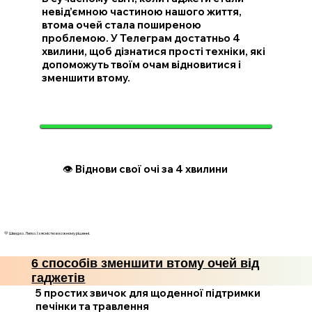
невід’ємною частиною нашого життя,
втома очей стала поширеною
проблемою. У Телеграм достатньо 4
хвилини, щоб дізнатися прості техніки, які
допоможуть твоїм очам відновитися і
зменшити втому.
👁️ Віднови свої очі за 4 хвилини
💛 Швидко. Легко. І з ясністю в кожному рішенні.
6 способів зменшити втому очей від
гаджетів
5 простих звичок для щоденної підтримки
печінки та травлення