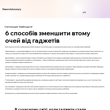
Neurolutionary
Login
Статті розділу "Знайти щастя"
6 способів зменшити втому
очей від гаджетів
Щоб зменшити втому очей від використання телефону та ноутбука, варто дотримуватись кількох простих, але ефективних прийомів.
Перший прийом – це регулярні перерви. Кожні 20-30 хвилин роботи за комп'ютером або телефоном слід відводити погляд від екрану і фокусувати його на
чомусь, що знаходиться на відстані 20 футів (приблизно 6 метрів) на 20 секунд. Це допомагає зняти напругу з очей і дає їм можливість відпочити.
Другий прийом – налаштування яскравості екрану. Яскравість дисплея має бути на рівні, що відповідає навколишньому освітленню. Якщо ви працюєте в
темному приміщенні, зменшіть яскравість, а в яскравому – збільште її. Використання режиму нічного світла або фільтрів синього світла також може
допомогти зменшити навантаження на очі.
Третій прийом – правильне освітлення робочого місця. Уникайте відблисків на екрані, які можуть виникати через непряме чи яскраве освітлення. Найкраще
використовувати м'яке, розсіяне світло, яке не створює контрасту між екраном і навколишнім середовищем.
Четвертий прийом – правильне положення екрана. Екран ноутбука або телефону має бути на рівні очей або трохи нижче, щоб уникнути перенапруги шийних
м'язів і очей. Крім того, тримайте екран на відстані близько 50-70 см від очей для зручності сприйняття.
П'ятий прийом – гідратація. Вода відіграє важливу роль у підтримці здоров'я очей. Недостатнє зволоження може призвести до сухості та втоми. Тому
важливо регулярно пити воду протягом дня.
Шостий прийом – вправи для очей. Простий комплекс вправ може суттєво полегшити втому. Наприклад, можна здійснити кругові рухи очима, фокусуватися
на близьких та далеких об'єктах по черзі, а також закривати очі на кілька секунд для розслаблення.
Дотримуючись цих рекомендацій, ви зможете значно зменшити навантаження на очі під час роботи за екранами.
В сучасному світі, коли гаджети стали