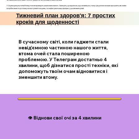
7. Оцінка результатів: В кінці тижня проведіть аналіз виконаного. Запишіть, що вдалося, а що не вийшло, і чому. Це допоможе вам зрозуміти, які зміни
потрібно внести до плану на наступний тиждень, та зафіксувати ваш прогрес у досягненні цілей.
Тижневий план здоров'я: 7 простих
кроків для щоденності
В сучасному світі, коли гаджети стали
невід’ємною частиною нашого життя,
втома очей стала поширеною
проблемою. У Телеграм достатньо 4
хвилини, щоб дізнатися прості техніки, які
допоможуть твоїм очам відновитися і
зменшити втому.
👁️ Віднови свої очі за 4 хвилини