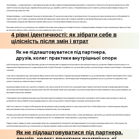
Третій рівень – це відновлення. У цей період важливо активно займатися відновленням емоційного та фізичного благополуччя. Це може включати в себе
заняття спортом, медитацію, терапію або інші методи, що сприяють зняттю стресу. Створення нових рутин і звичок допоможе вам повернути відчуття
контролю над своїм життям.
Четвертий рівень – це інтеграція. На цьому етапі важливо об'єднати всі нові аспекти своєї ідентичності в єдине ціле. Це може включати в себе прийняття
нових ролей у житті, зміну соціальних зв’язків або переоцінку своїх цінностей. Створіть нові мрії та цілі, які відображають вашу нову ідентичність.
Спілкування з людьми, які пережили подібні зміни, може стати важливим елементом цього процесу.
Важливо пам’ятати, що цей процес не є лінійним. Можливо, вам доведеться повертатися до попередніх рівнів, але врешті-решт, пройшовши через ці етапи,
ви зможете зібрати себе у цілісність і почати новий етап свого життя.
4 рівні ідентичності: як зібрати себе в
цілісність після змін і втрат
Як не підлаштовуватися під партнера,
друзів, колег: практики внутрішньої опори
Щоб не підлаштовуватися під партнера, друзів чи колег, важливо зосередитися на розвитку внутрішньої опори, що дозволяє зберігати власні цінності та
переконання. Першим кроком є усвідомлення своїх потреб і бажань. Розуміння того, що важливо для вас, допоможе відстоювати свої погляди у спілкуванні
з іншими.
Слід також працювати над самооцінкою. Віра у власні сили і можливості зміцнює внутрішню впевненість, що дозволяє відстоювати свої інтереси без страху
бути не зрозумілим або засудженим. Регулярні практики саморозвитку, такі як медитація чи ведення щоденника, можуть допомогти усвідомити свої
думки та емоції, що зміцнить вашу позицію.
Іншим важливим аспектом є здатність говорити «ні». Це не означає бути егоїстом, а лише вміти відстоювати свої межі. Ви маєте право відмовлятися від
пропозицій, які не відповідають вашим цінностям або бажанням. Практика асертивності допоможе вам навчитися висловлювати свою думку впевнено, не
відчуваючи при цьому провини.
Спілкування також відіграє важливу роль. Важливо навчитися відкрито висловлювати свої думки, пояснювати свої погляди і ділитися відчуттями. Це
дозволяє не тільки зберігати свою індивідуальність, але й узгоджувати спільні інтереси з іншими, не втрачаючи себе.
Крім того, корисно оточувати себе людьми, які підтримують вашу індивідуальність і заохочують вас бути собою. Відносини з такими людьми зміцнять
вашу внутрішню опору і допоможуть не підлаштовуватися під чужі очікування.
Не менш важливо навчитися приймати, що ви не завжди зможете знайти спільну мову з усіма. Це природно, і зрозуміти, що не всім подобатиметься ваше
«я», – це частина життя. Важливо зосередитися на тих, хто приймає вас таким, який ви є, і цінує вашу унікальність.
Нарешті, варто звернути увагу на регулярну практику саморефлексії. Аналізуйте свої переживання та ситуації, коли ви відчували тиск з боку інших. Це
допоможе вам зрозуміти, що спонукає вас до підлаштування, і знайти шляхи для зміни такої поведінки в майбутньому.
Як не підлаштовуватися під партнера,
друзів, колег: практики внутрішньої