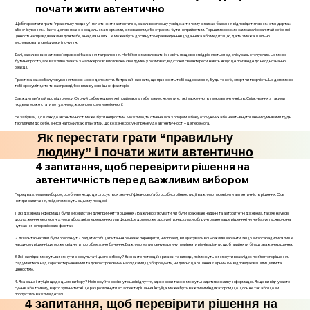
почати жити автентично
Щоб перестати грати "правильну людину" і почати жити автентично, важливо спершу усвідомити, чому виникає бажання відповідати певним стандартам
або очікуванням. Часто це пов'язано з соціальними нормами, вихованням, або страхом бути неприйнятим. Першим кроком є самоаналіз: запитай себе, які
цінності насправді важливі для тебе, а не для інших. Це може бути досягнуто через ведення щоденника або медитацію, де ти зможеш вільно
висловлювати свої думки і почуття.
Далі, важливо визнати свої справжні бажання та прагнення. Не бійся висловлювати їх, навіть якщо вони відрізняються від очікувань оточуючих. Це може
бути непросто, але важливо почати з малих кроків: висловлюй свої думки у розмовах, відстоюй свої інтереси, навіть якщо це призведе до неоднозначної
реакції.
Практика самообслуговування також може допомогти. Витрачай час на те, що приносить тобі задоволення, будь то хобі, спорт чи творчість. Це допоможе
тобі зрозуміти, хто ти насправді, без впливу зовнішніх факторів.
Завжди пам’ятай про підтримку. Оточуй себе людьми, які приймають тебе таким, яким ти є, і які заохочують твою автентичність. Спілкування з такими
людьми може стати потужним джерелом позитивної енергії.
Не забувай, що шлях до автентичності може бути непростим. Можливо, ти стикнешся з опором з боку оточуючих або навіть внутрішніми сумнівами. Будь
терплячим до себе, вчися на помилках, і пам’ятай, що кожен крок у напрямку до автентичності – це перемога.
Як перестати грати “правильну
людину” і почати жити автентично
4 запитання, щоб перевірити рішення на
автентичність перед важливим вибором
Перед важливим вибором, особливо якщо це стосується значної фінансової або особистої інвестиції, важливо перевірити автентичність рішення. Ось
чотири запитання, які допоможуть в цьому процесі:
1. Які джерела інформації були використані для прийняття рішення? Важливо з’ясувати, чи були враховані надійні та авторитетні джерела, такі як наукові
дослідження, експертні думки або дані з перевірених платформ. Це допоможе зрозуміти, наскільки обґрунтоване ваше рішення і чи не базується воно на
чутках чи неперевірених фактах.
2. Які альтернативи були розглянуті? Задати собі це питання означає перевірити, чи справді ви врахували всі можливі варіанти. Якщо ви зосередилися лише
на одному рішенні, це може свідчити про обмежене бачення. Важливо мати повну картину і порівняти різні варіанти, щоб прийняти більш зважене рішення.
3. Які наслідки можуть виникнути в результаті цього вибору? Визначте потенційні ризики та вигоди, які можуть виникнути внаслідок прийнятого рішення.
Задумайтеся над короткотерміновими та довгостроковими наслідками, щоб зрозуміти, чи дійсно це рішення є вірним і чи відповідає вашим цілям та
цінностям.
4. Яка ваша інтуїція щодо цього вибору? Не ігноруйте свої внутрішні відчуття, адже вони також можуть надати важливу інформацію. Якщо ви відчуваєте
сумнів або тривогу, варто зупинитися і ще раз розглянути всі аспекти рішення. Інтуїція може бути важливим індикатором, що щось не так або що ви
пропустили важливі деталі.
4 запитання, щоб перевірити рішення на