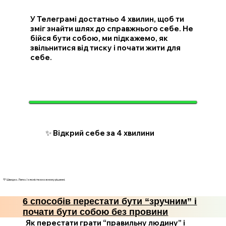
У Телеграмі достатньо 4 хвилин, щоб ти
зміг знайти шлях до справжнього себе. Не
бійся бути собою, ми підкажемо, як
звільнитися від тиску і почати жити для
себе.
✨ Відкрий себе за 4 хвилини
💛 Швидко. Легко. І з ясністю в кожному рішенні.
6 способів перестати бути “зручним” і
почати бути собою без провини
Як перестати грати “правильну людину” і