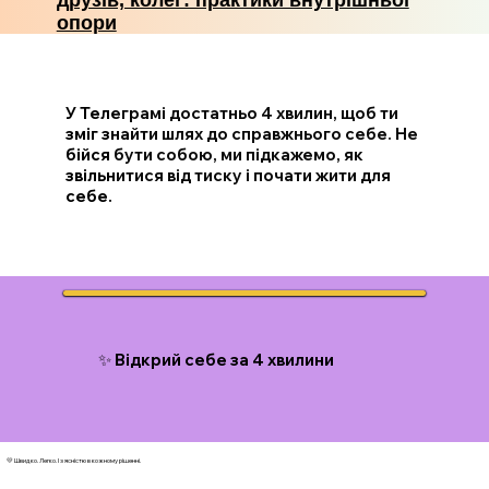
опори
У Телеграмі достатньо 4 хвилин, щоб ти
зміг знайти шлях до справжнього себе. Не
бійся бути собою, ми підкажемо, як
звільнитися від тиску і почати жити для
себе.
✨ Відкрий себе за 4 хвилини
💛 Швидко. Легко. І з ясністю в кожному рішенні.