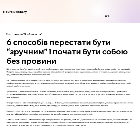
Neurolutionary
Login
Статті розділу "Знайти щастя"
6 способів перестати бути
“зручним” і почати бути собою
без провини
Щоб перестати бути “зручним” і почати бути собою без провини, важливо усвідомити свої бажання та потреби. Один з перших кроків — це самоаналіз.
Приділіть час, щоб зрозуміти, що вам дійсно важливо, які ваші цінності і що приносить вам задоволення. Це може бути запис у щоденнику або медитація,
що допоможе вам усвідомити свої справжні бажання.
Наступним етапом є встановлення меж. Чітко окресліть, що ви готові приймати, а від чого готові відмовитися. Це не тільки допоможе вам почуватися
комфортніше, але й дасть зрозуміти оточуючим, що ви серйозно ставитесь до своїх потреб. Коли ви встановлюєте межі, важливо бути впевненим у своїх
словах і не вибачатися за це.
Третій спосіб — навчитися говорити "ні". Це може бути важко, якщо ви звикли догоджати іншим, але відмова не означає бути егоїстом. Практикуйте
формулювання ввічливих, але рішучих відповідей, щоб зберегти власний час та енергію. Пам’ятайте, що ваше "ні" може дати можливість комусь іншому
знайти рішення.
Четвертий спосіб — оточити себе підтримуючими людьми. Виберіть друзів і знайомих, які поважають ваші межі і підтримують ваші справжні бажання. Таке
оточення допоможе зменшити відчуття провини, адже ви будете бачити, що ваше право бути собою визнається і цінується.
П’ятий спосіб — практикуйте самоприйняття. Вчіться приймати свої недоліки і сильні сторони, не порівнюючи себе з іншими. Це може бути досягнуто через
позитивні афірмації або заняття, які допомагають вам відчути себе краще, як-от спорт, творчість або хобі.
Останній, шостий спосіб — ставте себе на перше місце. Визначте час для себе, навіть якщо це всього лише кілька хвилин на день, щоб займатися тим, що
вам приносить задоволення. Це може бути читання, прогулянка або просто спокійна хвилина на самоті. Коли ви почнете ставити свої потреби на перше
місце, ви зможете легше відпустити почуття провини за те, що ви не завжди задовольняєте інших.