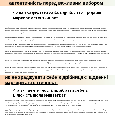
автентичність перед важливим вибором
Як не зраджувати себе в дрібницях: щоденні
маркери автентичності
Щоб не зраджувати себе в дрібницях, важливо встановити чіткі щоденні маркери автентичності, які допоможуть залишатися вірним своїм цінностям і
переконанням. Перш за все, почніть з усвідомлення своїх основних принципів. Запитайте себе, що для вас дійсно важливо, і запишіть ці цінності. Це стане
вашим орієнтиром при прийнятті рішень.
Кожен ранок виділяйте кілька хвилин для саморефлексії. Визначте, які дії протягом дня можуть суперечити вашим цінностям. Наприклад, якщо ви цінуєте
чесність, подумайте, як уникнути ситуацій, де може виникнути спокуса збрехати або приховати правду.
Важливо також встановити маленькі щоденні ритуали, які підтримують вашу автентичність. Це можуть бути ранкові медитації, ведення щоденника або
просте визнання своїх емоцій. Ці практики допоможуть вам залишатися в контакті зі своїм внутрішнім «я» та уникати компромісів.
Не бійтеся говорити «ні» у ситуаціях, які йдуть врозріз з вашими переконаннями. Пам’ятайте, що ваше «ні» може бути формою самоповаги і автентичності.
Регулярно аналізуйте свої стосунки з людьми. Якщо хтось намагається вас змусити відмовитися від своїх цінностей, оцініть, чи варто продовжувати з ними
спілкуватися.
Слідкуйте за своїми думками і емоціями протягом дня. Якщо ви помічаєте, що починаєте діяти всупереч своїм переконанням, зупиніться на мить,
проаналізуйте ситуацію і запитайте себе, чому ви так реагуєте. Це допоможе вам взяти під контроль свої реакції і уникнути автоматичних рішень.
Нарешті, оточіть себе людьми, які підтримують вашу автентичність. Вибирайте друзів і знайомих, які розуміють і поважають ваші цінності. Таке оточення
допоможе вам залишатися вірним собі та мотивуватиме на щоденній основі. Залишайтеся відкритими для нових ідей, але завжди перевіряйте їх на
відповідність вашим внутрішнім переконанням.
Як не зраджувати себе в дрібницях: щоденні
маркери автентичності
4 рівні ідентичності: як зібрати себе в
цілісність після змін і втрат
Після пережитих змін і втрат важливо пройти через чотири рівні ідентичності, щоб зібрати себе в цілісність. Перший рівень – це самосвідомість. На цьому
етапі необхідно усвідомити свої почуття, думки та переживання. Важливо дати собі час для розуміння того, що сталося, та як це вплинуло на ваше життя.
Записування думок у щоденник або ведення бесід із близькими можуть стати першим кроком до усвідомлення.
Другий рівень – це переосмислення. Тут варто переглянути минулі досвіди та знайти нові сенси у них. Часом зміни можуть відкрити нові можливості. Корисно
запитати себе, які уроки ви винесли з пережитого досвіду, і як ці уроки можуть допомогти вам у майбутньому. Це також може включати в себе вивчення
нових навичок або зміни життєвих цілей.