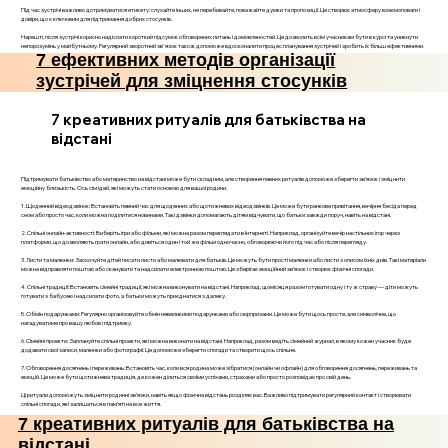
Під час зустрічі важливо дотримуватися етикету: слухайте інших, не перебивайте, поважайте думки та пропозиції. Це створює атмосферу взаємоповаги і
довіри, що є ключовим для підтримання добрих стосунків.
Нарешті, після зустрічі корисно надіслати короткий підсумок обговорених питань і домовленостей. Це дозволить всім учасникам бути в курсі та уникнути
непорозумінь у майбутньому. Регулярний зворотний зв'язок також допоможе вдосконалити процес планування зустрічей і зробить їх більш ефективними.
7 ефективних методів організації
зустрічей для зміцнення стосунків
7 креативних ритуалів для батьківства на
відстані
Підтримувати батьківство або материнство на відстані може бути складним, але створення певних ритуалів допоможе зберегти зв’язок і зміцнити
емоційну близькість. Ось сім ідей, які можуть стати основою для вашої родини.
1. Щоденний відеодзвінок: Встановіть певний час для щоденних або щотижневих відеодзвінків. Це може бути ранкове привітання, вечірня бесіда перед
сном або просто час, коли можна поділитися новинами. Такі дзвінки допомагають дітям відчувати, що батьки завжди поруч, навіть на відстані.
2. Спільні онлайн-активності: Виберіть ігри або фільми, які можна разом переглядати в Інтернеті. Наприклад, організуйте вечір настільних ігор через
платформи, що дозволяють грати онлайн, або дивіться один і той же фільм одночасно, обговорюючи його під час або після перегляду.
3. Листи та малюнки: Заохочуйте дітей писати листи або малювати для батьків. Це можуть бути прості малюнки або листи з описом їхніх днів. Такі матеріали
можна відправляти поштою або сканувати та надсилати електронною поштою. Це зберігає емоційний зв’язок і створює фізичні спогади.
4. Спільні традиції: Встановіть сімейні традиції, які можна виконувати на відстані. Наприклад, щомісяця разом готувати одну і ту ж страву — діти можуть
готувати з бабусею і надсилати фото, а батьки можуть приєднатися з далеку.
5. Обмін подарунками: Регулярно організовуйте обмін невеликими подарунками або сюрпризами. Це може бути щось просте, але символічне, що
нагадуватиме про вашу любов і підтримку.
6. Сімейні проекти: Заплануйте спільні проекти, які можна виконати на відстані. Наприклад, разом ведіть сімейний журнал, в якому кожен учасник буде
додавати свої записи, малюнки або фотографії. Це допоможе зберегти спогади та створити щось спільне.
7. Обговорення досягнень і переживань: Встановіть час, коли вся родина може зібратися (онлайн чи офлайн) для обговорення досягнень, переживань та
емоцій. Це може бути щотижнева традиція, де кожен ділиться своїми успіхами, страхами або просто розповідає про свій день.
Ці ритуали допоможуть зміцнити родинні зв’язки, навіть якщо фізична відстань розділяє вас. Важливо підтримувати регулярний контакт і створювати
спільні спогади, які залишаться в пам’яті на все життя.
7 креативних ритуалів для батьківства на
відстані