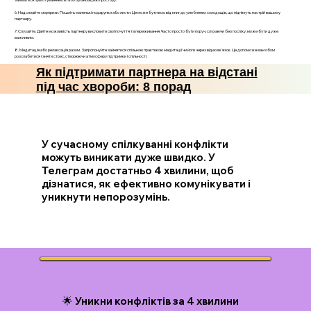
6. Надсилайте сюрпризи. Пошліть маленькі подарунки або листи. Це може бути все, від книг до улюблених солодощів, що піднімуть настрій вашому
партнеру.
7. Слухайте. Дайте можливість партнеру висловити свої почуття та переживання. Часто просто бути поруч, слухаючи без поспіху, може бути дуже
важливим.
8. Медитація або релаксація разом. Запропонуйте зайнятися спільною практикою медитації чи йоги через відеозв'язок. Це допоможе вам обом
розслабитися і зняти стрес, створюючи атмосферу підтримки і спільності.
Як підтримати партнера на відстані
під час хвороби: 8 порад
У сучасному спілкуванні конфлікти
можуть виникати дуже швидко. У
Телеграм достатньо 4 хвилини, щоб
дізнатися, як ефективно комунікувати і
уникнути непорозумінь.
🌟 Уникни конфліктів за 4 хвилини