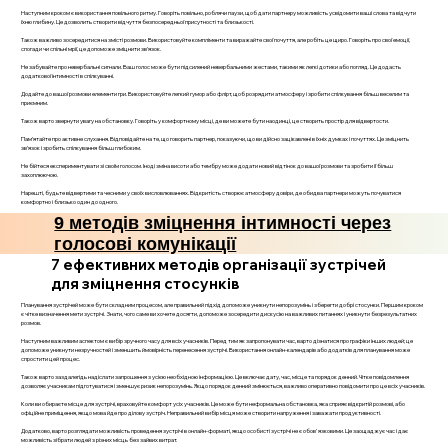
Наступним кроком є використання повільного ритму. Говоріть повільно, роблячи паузи, щоб дати партнеру можливість усвідомити ваші слова та відчути
їхню глибину. Це дозволить створити відчуття безпосередньої присутності та близькості.
Також важливо зосередитися на змісті розмови. Використовуйте компліменти та виражайте свої почуття, але робіть це щиро. Говоріть про свої емоції,
спогади чи спільні мрії, це допоможе зміцнити зв’язок.
Не забувайте про невербальні сигнали. Ваш голос може бути підсилений невербальними жестами, такими як легкі дотики або погляд. Це додасть
додаткової інтимності в спілкуванні.
Додайте до вашої розмови елементи гри. Використовуйте легкий гумор або флірт, щоб розрядити атмосферу і зробити спілкування більш веселим та
приємним.
Також варто звернути увагу на обстановку. Говоріть у комфортному місці, де ви можете бути наодинці, це створить простір для відвертости.
Пам’ятайте про активне слухання. Відповідайте на те, що говорить партнер, показуючи, що ви дійсно зацікавлені в їхніх думках і почуттях. Це зміцнить
зв’язок і зробить спілкування більш глибоким.
Не бійтеся експериментувати зі своїм голосом. Іноді зміна висоти або тембру може додати новий відтінок до вашої розмови та зробити її більш
захоплюючою.
Нарешті, будьте відвертими та чесними у своїх висловлюваннях. Відкритість створює атмосферу довіри, де обидва партнери можуть почуватися
комфортно і близько один до одного.
9 методів зміцнення інтимності через
голосові комунікації
7 ефективних методів організації зустрічей
для зміцнення стосунків
Планування зустрічей може бути складним процесом, але правильний підхід допоможе уникнути непорозумінь і зберегти добрі стосунки. Першим кроком
є чітке визначення мети зустрічі. Знати, чого саме ви хочете досягти, допоможе зосередити дискусію на важливих питаннях і уникнути безрезультатних
розмов.
Наступним важливим аспектом є вибір зручного часу для всіх учасників. Перед тим як запропонувати час, варто дізнатися про графіки інших людей; це
допоможе уникнути незручностей і зменшить ймовірність перенесення зустрічі. Використання онлайн-календарів або додатків для планування може
спростити цей процес.
Також варто заздалегідь надіслати запрошення з усією необхідною інформацією. Це включає дату, час, місце та порядок денний. Чітке повідомлення
дозволяє учасникам підготуватися і зменшує ризик непорозумінь. Якщо порядок денний змінюється, важливо оперативно повідомити про це всіх учасників.
Коли ви обираєте місце для зустрічі, враховуйте комфорт усіх учасників. Це може бути неформальна обстановка, яка сприяє відкритій розмові, або
офіційне приміщення, якщо мова йде про ділову зустріч. Неправильний вибір місця може створити напруження і заважати продуктивності.
Додатково, варто розглядати можливість проведення зустрічі в онлайн-форматі, якщо особисті зустрічі не є обов'язковими. Це заощаджує час і дає
можливість зібрати людей з різних місць без зайвих витрат.