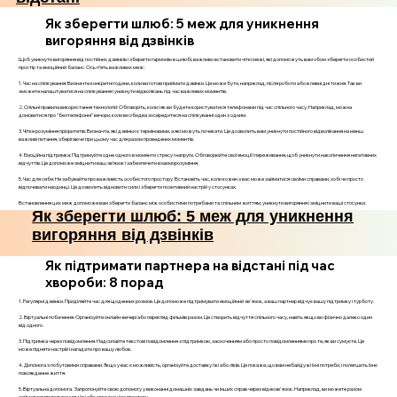
Як зберегти шлюб: 5 меж для уникнення
вигоряння від дзвінків
Щоб уникнути вигоряння від постійних дзвінків і зберегти гармонію в шлюбі, важливо встановити чіткі межі, які допоможуть вам обом зберегти особистий
простір та емоційний баланс. Ось п’ять важливих меж:
1. Час на спілкування: Визначте конкретні години, коли ви готові приймати дзвінки. Це може бути, наприклад, після роботи або в певні дні тижня. Так ви
зможете налаштуватися на спілкування і уникнути відволікань під час важливих моментів.
2. Спільні правила використання технологій: Обговоріть, коли і як ви будете користуватися телефонами під час спільного часу. Наприклад, можна
домовитися про "безтелефонні" вечори, коли ви обидва зосередитеся на спілкуванні один з одним.
3. Чітке розуміння пріоритетів: Визначте, які дзвінки є терміновими, а які можуть почекати. Це дозволить вам уникнути постійного відволікання на менш
важливі питання, зберігаючи при цьому час для разом проведених моментів.
4. Емоційна підтримка: Підтримуйте одне одного в моменти стресу і напруги. Обговорюйте свої емоції і переживання, щоб уникнути накопичення негативних
відчуттів. Це допоможе зміцнити ваш зв’язок і забезпечити взаєморозуміння.
5. Час для себе: Не забувайте про важливість особистого простору. Встановіть час, коли кожен з вас може займатися своїми справами, хобі чи просто
відпочивати наодинці. Це дозволить відновити сили і зберегти позитивний настрій у стосунках.
Встановлення цих меж допоможе вам зберегти баланс між особистими потребами та спільним життям, уникнути вигоряння і зміцнити ваші стосунки.
Як зберегти шлюб: 5 меж для уникнення
вигоряння від дзвінків
Як підтримати партнера на відстані під час
хвороби: 8 порад
1. Регулярні дзвінки. Приділяйте час для щоденних розмов. Це допоможе підтримувати емоційний зв'язок, а ваш партнер відчує вашу підтримку і турботу.
2. Віртуальні побачення. Організуйте онлайн-вечері або перегляд фільмів разом. Це створить відчуття спільного часу, навіть якщо ви фізично далеко один
від одного.
3. Підтримка через повідомлення. Надсилайте текстові повідомлення з підтримкою, заохоченням або просто повідомленнями про те, як ви сумуєте. Це
може підняти настрій і нагадати про вашу любов.
4. Допомога з побутовими справами. Якщо у вас є можливість, організуйте доставку їжі або ліків. Це покаже, що вам небайдужі їхні потреби, і полегшить їхнє
повсякденне життя.
5. Віртуальна допомога. Запропонуйте свою допомогу у виконанні домашніх завдань чи інших справ через відеозв'язок. Наприклад, ви можете разом
займатися приготуванням їжі або організацією простору.