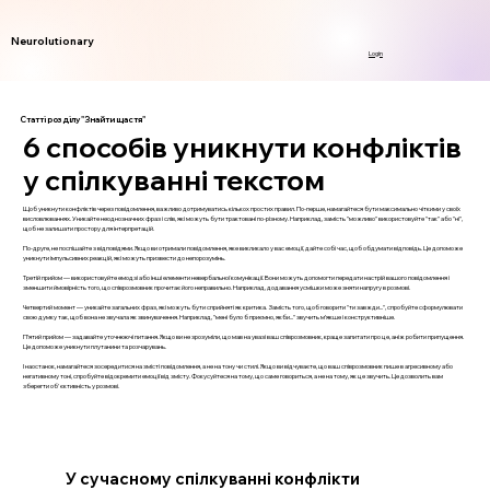
Neurolutionary
Login
Статті розділу "Знайти щастя"
6 способів уникнути конфліктів
у спілкуванні текстом
Щоб уникнути конфліктів через повідомлення, важливо дотримуватись кількох простих правил. По-перше, намагайтеся бути максимально чіткими у своїх
висловлюваннях. Уникайте неоднозначних фраз і слів, які можуть бути трактовані по-різному. Наприклад, замість "можливо" використовуйте "так" або "ні",
щоб не залишати простору для інтерпретацій.
По-друге, не поспішайте з відповідями. Якщо ви отримали повідомлення, яке викликало у вас емоції, дайте собі час, щоб обдумати відповідь. Це допоможе
уникнути імпульсивних реакцій, які можуть призвести до непорозумінь.
Третій прийом — використовуйте емодзі або інші елементи невербальної комунікації. Вони можуть допомогти передати настрій вашого повідомлення і
зменшити ймовірність того, що співрозмовник прочитає його неправильно. Наприклад, додавання усмішки може зняти напругу в розмові.
Четвертий момент — уникайте загальних фраз, які можуть бути сприйняті як критика. Замість того, щоб говорити "ти завжди...", спробуйте сформулювати
свою думку так, щоб вона не звучала як звинувачення. Наприклад, "мені було б приємно, якби..." звучить м’якше і конструктивніше.
П’ятий прийом — задавайте уточнюючі питання. Якщо ви не зрозуміли, що мав на увазі ваш співрозмовник, краще запитати про це, аніж робити припущення.
Це допоможе уникнути плутанини та розчарувань.
І наостанок, намагайтеся зосередитися на змісті повідомлення, а не на тону чи стилі. Якщо ви відчуваєте, що ваш співрозмовник пише в агресивному або
негативному тоні, спробуйте відокремити емоції від змісту. Фокусуйтеся на тому, що саме говориться, а не на тому, як це звучить. Це дозволить вам
зберегти об'єктивність у розмові.
У сучасному спілкуванні конфлікти