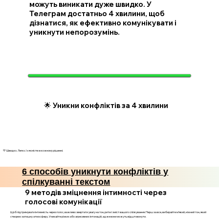
можуть виникати дуже швидко. У
Телеграм достатньо 4 хвилини, щоб
дізнатися, як ефективно комунікувати і
уникнути непорозумінь.
🌟 Уникни конфліктів за 4 хвилини
💛 Швидко. Легко. І з ясністю в кожному рішенні.
6 способів уникнути конфліктів у
спілкуванні текстом
9 методів зміцнення інтимності через
голосові комунікації
Щоб підтримувати інтимність через голос, важливо звертати увагу на тон, ритм і зміст вашого спілкування. Перш за все, вибирайте м’який, ніжний тон, який
створює затишну атмосферу. Уникайте різких або агресивних інтонацій, адже вони можуть відштовхнути.