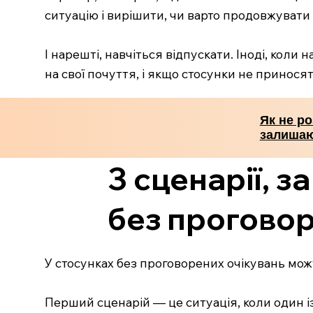
ситуацію і вирішити, чи варто продовжувати 
І нарешті, навчіться відпускати. Іноді, кол
на свої почуття, і якщо стосунки не принося
Як не ро
залишаю
3 сценарії, 
без проговор
У стосунках без проговорених очікувань можу
Перший сценарій — це ситуація, коли один і