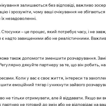
ікування залишаються без відповіді, важливо зосере
ю і зрозуміти, чому ваші очікування не збігаються
 їх незадоволенні.
 Стосунки – це процес, який потребує часу, і не зав
 є надто завищеними або не реалістичними. Важливо
може також допомогти зменшити розчарування. Заміс
. Регулярно дякуйте партнеру за те, що він робить, на
есами. Коли у вас є своє життя, інтереси та захопл
ншити емоційний тягар і уникнути зайвого розчарув
иво не тільки отримувати, але й віддавати. Якщо ви 
ж партнер не готовий до змін або не відповідає на ва