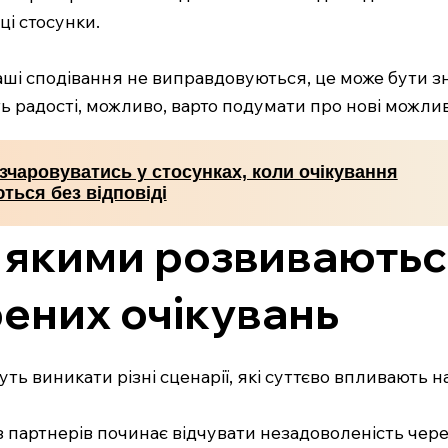
ці стосунки.
и наші сподівання не виправдовуються, це може бути з
ть радості, можливо, варто подумати про нові можлив
зчаровуватись у стосунках, коли очікування
ться без відповіді
за якими розвивають
ених очікувань
ть виникати різні сценарії, які суттєво впливають н
з партнерів починає відчувати незадоволеність чере