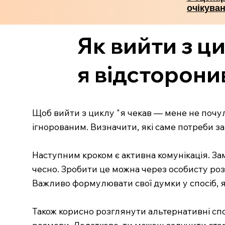
очікува
Як вийти з ц
я відсторони
Щоб вийти з циклу "я чекав — мене не почул
ігнорованим. Визначити, які саме потреби з
Наступним кроком є активна комунікація. Зам
чесно. Зробити це можна через особисту розм
Важливо формулювати свої думки у спосіб, як
Також корисно розглянути альтернативні спос
розмови. Додатково, ти можеш залучити сторо