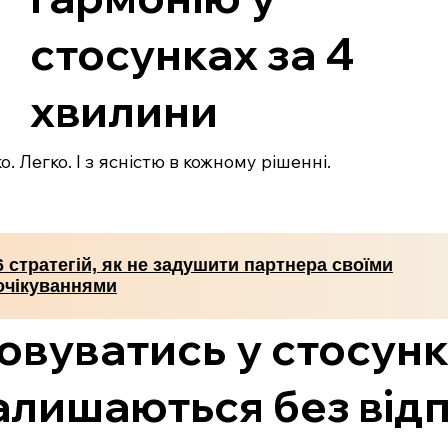
стосунках за 4
хвилини
. Легко. І з ясністю в кожному рішенні.
6 стратегій, як не задушити партнера своїми
очікуваннями
овуватись у стосунк
алишаються без відп