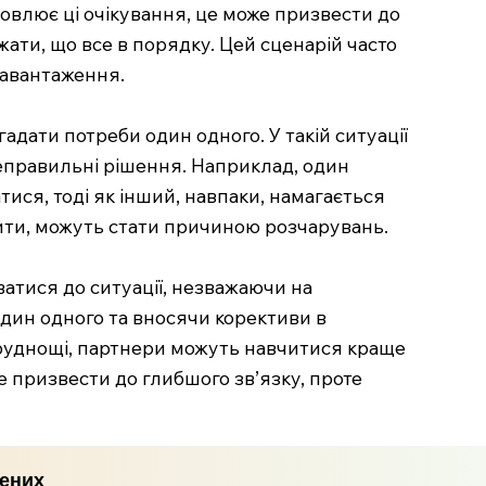
словлює ці очікування, це може призвести до
жати, що все в порядку. Цей сценарій часто
навантаження.
адати потреби один одного. У такій ситуації
неправильні рішення. Наприклад, один
ися, тоді як інший, навпаки, намагається
шити, можуть стати причиною розчарувань.
атися до ситуації, незважаючи на
один одного та вносячи корективи в
 труднощі, партнери можуть навчитися краще
же призвести до глибшого зв’язку, проте
рених