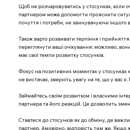
Щоб не розчаровуватись у стосунках, коли оч
партнером може допомогти прояснити ситуаці
почуття і потреби, не звинувачуючи іншого в
Також варто розвивати терпіння і прийняття.
переглянути ваші очікування: можливо, вони
має свої темпи розвитку стосунків.
Фокус на позитивних моментах у стосунках 
не вистачає, зверніть увагу на те, що у вас є
Займайтесь своїм розвитком і власними інтер
партнера та його реакцій. Це дозволить зме
Ставтеся до стосунків як до обміну, де важл
партнер, ймовірно, відповість тим же. Якщо 