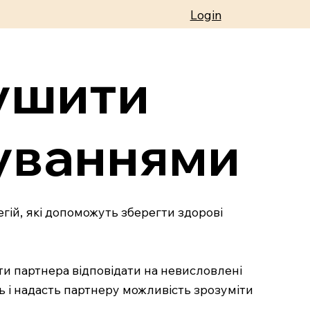
Login
душити
куваннями
ій, які допоможуть зберегти здорові
ати партнера відповідати на невисловлені
ь і надасть партнеру можливість зрозуміти