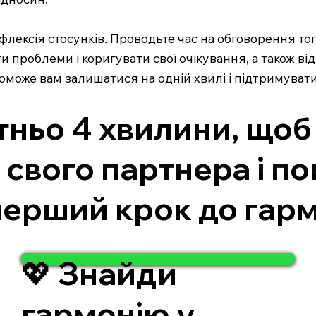
лексія стосунків. Проводьте час на обговорення тог
 проблеми і коригувати свої очікування, а також ві
може вам залишатися на одній хвилі і підтримувати
ньо 4 хвилини, щоб 
 свого партнера і п
ерший крок до гармо
💖 Знайди
гармонію у