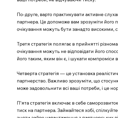
По-друге, варто практикувати активне слуха
партнера. Це допоможе вам зрозуміти його п
очікування можуть бути занадто високими, сп
Третя стратегія полягає в прийнятті різноман
очікування можуть не відповідати його спос
його таким, яким він є, і шукати компроміси 
Четверта стратегія — це установка реалісти
партнерство. Важливо зрозуміти, що стосунк
може задовольнити всі ваші потреби, і це но
П’ята стратегія включає в себе саморозвито
тиск на партнера. Займайтеся хобі, спілкуйт
зняти зайве навантаження з партнерських в