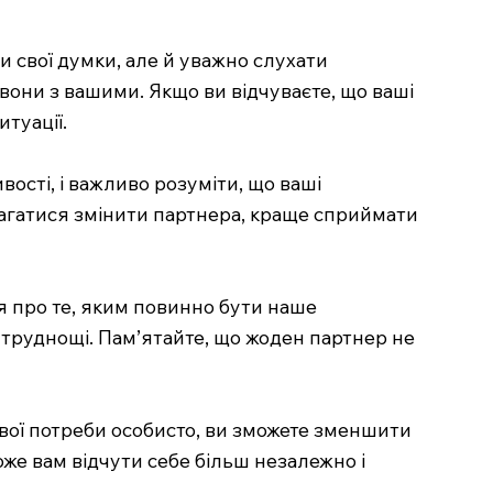
 свої думки, але й уважно слухати
вони з вашими. Якщо ви відчуваєте, що ваші
туації.
вості, і важливо розуміти, що ваші
магатися змінити партнера, краще сприймати
ня про те, яким повинно бути наше
ї труднощі. Пам’ятайте, що жоден партнер не
свої потреби особисто, ви зможете зменшити
оже вам відчути себе більш незалежно і