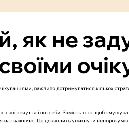
ій, як не за
своїми очі
ікуваннями, важливо дотримуватися кількох стратег
о свої почуття і потреби. Замість того, щоб змушув
ля вас важливо. Це дозволить уникнути непорозумін