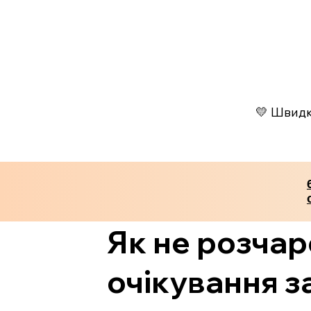
💛 Швидко
Як не розчар
очікування з