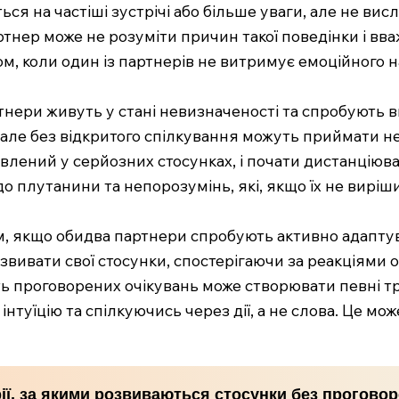
ься на частіші зустрічі або більше уваги, але не ви
ртнер може не розуміти причин такої поведінки і вва
ом, коли один із партнерів не витримує емоційного 
нери живуть у стані невизначеності та спробують вг
, але без відкритого спілкування можуть приймати 
лений у серйозних стосунках, і почати дистанціюват
до плутанини та непорозумінь, які, якщо їх не вирі
м, якщо обидва партнери спробують активно адаптув
озвивати свої стосунки, спостерігаючи за реакціями 
ність проговорених очікувань може створювати певні
нтуїцію та спілкуючись через дії, а не слова. Це мо
рії, за якими розвиваються стосунки без прогово