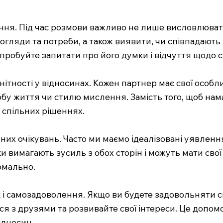
ння. Під час розмови важливо не лише висловлювати
огляди та потреби, а також виявити, чи співпадають 
робуйте запитати про його думки і відчуття щодо си
ітності у відносинах. Кожен партнер має свої особли
обу життя чи стилю мислення. Замість того, щоб на
в спільних рішеннях.
чних очікувань. Часто ми маємо ідеалізовані уявлен
и вимагають зусиль з обох сторін і можуть мати сво
рмально.
к і самозадоволення. Якщо ви будете задовольняти 
еся з друзями та розвивайте свої інтереси. Це допом
ідносин.