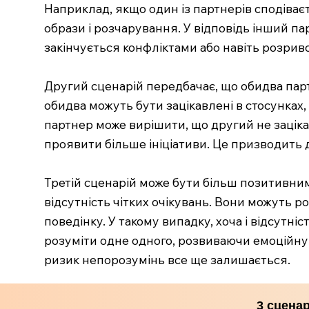
Наприклад, якщо один із партнерів сподіваєт
образи і розчарування. У відповідь інший па
закінчується конфліктами або навіть розрив
Другий сценарій передбачає, що обидва парт
обидва можуть бути зацікавлені в стосунках
партнер може вирішити, що другий не зацікав
проявити більше ініціативи. Це призводить 
Третій сценарій може бути більш позитивни
відсутність чітких очікувань. Вони можуть р
поведінку. У такому випадку, хоча і відсут
розуміти одне одного, розвиваючи емоційну і
ризик непорозумінь все ще залишається.
3 сцена