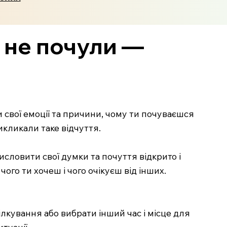
е не почули —
 свої емоції та причини, чому ти почуваєшся
икликали таке відчуття.
исловити свої думки та почуття відкрито і
ого ти хочеш і чого очікуєш від інших.
ілкування або вибрати інший час і місце для
туації.