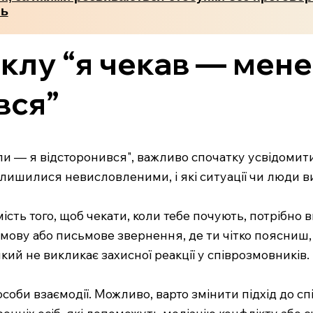
нь
иклу “я чекав — мен
вся”
и — я відсторонився", важливо спочатку усвідомити
алишилися невисловленими, і які ситуації чи люди в
ість того, щоб чекати, коли тебе почують, потрібно в
ову або письмове звернення, де ти чітко поясниш, ч
ий не викликає захисної реакції у співрозмовників.
оби взаємодії. Можливо, варто змінити підхід до сп
нніх осіб, які допоможуть медіацію конфлікту або си