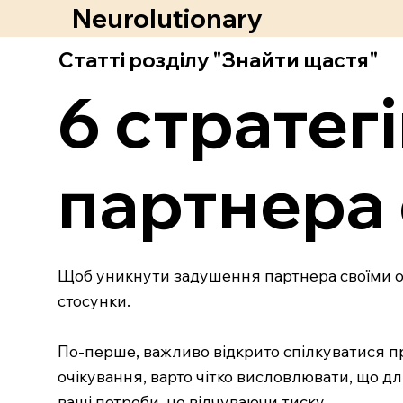
Neurolutionary
Статті розділу "Знайти щастя"
6 стратег
партнера 
Щоб уникнути задушення партнера своїми оч
стосунки.
По-перше, важливо відкрито спілкуватися пр
очікування, варто чітко висловлювати, що д
ваші потреби, не відчуваючи тиску.