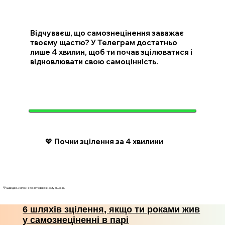
Відчуваєш, що самознецінення заважає
твоєму щастю? У Телеграм достатньо
лише 4 хвилин, щоб ти почав зцілюватися і
відновлювати свою самоцінність.
💖 Почни зцілення за 4 хвилини
💛 Швидко. Легко. І з ясністю в кожному рішенні.
6 шляхів зцілення, якщо ти роками жив
у самознеціненні в парі