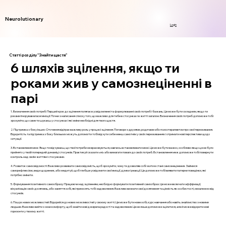
Neurolutionary
Login
Статті розділу "Знайти щастя"
6 шляхів зцілення, якщо ти
роками жив у самознеціненні в
парі
1. Визначення своїх потреб: Перший крок до зцілення полягає в усвідомленні та формулюванні своїх потреб і бажань. Це може бути складним, якщо ти
роками ігнорував власні емоції. Почни з написання списку того, що важливо для тебе в стосунках і в житті загалом. Визначення своїх потреб допоможе тобі
зрозуміти, що саме ти шукаєш у стосунках і які зміни необхідні для твого щастя.
2. Підтримка з боку інших: Оточення відіграє важливу роль у процесі зцілення. Поговори з друзями, родичами або психотерапевтом про свої переживання.
Відкритість та підтримка з боку близьких можуть допомогти тобі відчути себе менш самотнім у своїх переживаннях і отримати нові перспективи щодо
ситуації.
3. Встановлення меж: Якщо ти відчуваєш, що твої потреби не враховуються, навчись встановлювати межі. Це може бути важко, особливо якщо це не було
прийнято у твоїй попередній динаміці стосунків. Практикуй сказати «ні» або вимагати поваги до своїх потреб. Встановлення меж допоможе тобі повернути
контроль над своїм життям і стосунками.
4. Розвиток самосвідомості: Важливо розвивати самосвідомість, щоб зрозуміти, чому ти дозволяв собі жити в стані самознецінення. Займися
саморефлексією, веди щоденник, або медитуй, щоб глибше усвідомити свої емоції, думки і реакції. Це допоможе тобі виявити патерни поведінки, які
потрібно змінити.
5. Формування позитивного самообразу: Працюючи над зціленням, необхідно формувати позитивний самообраз. Це може включати аффірмації,
візуалізацію своїх досягнень, або заняття хобі, які приносять тобі задоволення. Важливо визнати свої досягнення та цінність як особистості, незалежно від
стосунків.
6. Пошук нових можливостей: Відкрийся до нових можливостей у своєму житті. Це може бути нове хобі, курс навчання або навіть знайомство з новими
людьми. Важливо вийти з зони комфорту, щоб знайти нові джерела радості та задоволення. Це не лише допоможе зцілитися, але й може відкрити нові
горизонти у твоєму житті.