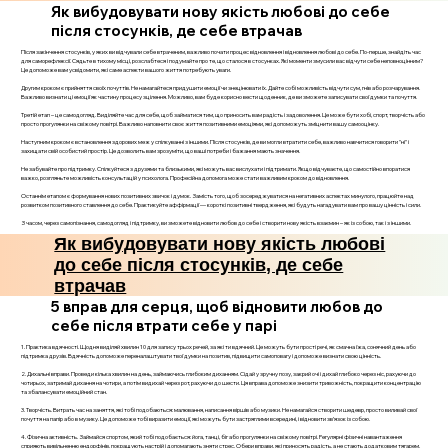
Як вибудовувати нову якість любові до себе
після стосунків, де себе втрачав
Після закінчення стосунків, у яких ви відчували себе втраченим, важливо почати процес відновлення і відновлення любові до себе. По-перше, знайдіть час
для саморефлексії. Сядьте в тихому місці, розслабтеся і подумайте про те, що сталося в стосунках. Які моменти змусили вас відчути себе неповноцінним?
Це допоможе вам усвідомити, які саме аспекти вашого життя потребують уваги.
Другим кроком є прийняття своїх почуттів. Не намагайтеся придушити емоції чи знецінювати їх. Дайте собі можливість відчути сум, гнів або розчарування.
Важливо визнати ці емоції як частину процесу зцілення. Можливо, вам буде корисно вести щоденник, де ви зможете записувати свої думки та почуття.
Третій етап – це самодогляд. Виділяйте час для себе, щоб займатися тим, що приносить вам радість і задоволення. Це може бути хобі, спорт, творчість або
просто прогулянки на свіжому повітрі. Важливо наповнити своє життя позитивними емоціями, які допоможуть зміцнити вашу самооцінку.
Наступним кроком є встановлення здорових меж у спілкуванні з іншими. Після стосунків, де ви могли втратити себе, важливо навчитися говорити "ні" і
захищати свій особистий простір. Це дозволить вам зрозуміти, що ваші потреби і бажання мають значення.
Не забувайте про підтримку. Спілкуйтеся з друзями та близькими, які можуть вас вислухати і підтримати. Якщо відчуваєте, що самостійно впоратися
важко, розгляньте можливість консультацій у психолога. Професійна допомога може стати важливим кроком до відновлення.
Останнім етапом є формування нових позитивних звичок і думок. Замість того, щоб зосереджуватися на негативних аспектах минулого, працюйте над
розвитком позитивного ставлення до себе. Практикуйте аффірмації — короткі позитивні твердження, які будуть нагадувати вам про вашу цінність і сили.
З часом, через самопізнання, самодогляд і підтримку, ви зможете відновити любов до себе і створити нову якість взаємин – як із собою, так і з іншими.
Як вибудовувати нову якість любові
до себе після стосунків, де себе
втрачав
5 вправ для серця, щоб відновити любов до
себе після втрати себе у парі
1. Практика вдячності. Щодня виділяй хвилин 10 для запису трьох речей, за які ти вдячний. Це можуть бути прості речі, як смачна їжа, сонячний день або
підтримка друзів. Вдячність допоможе переналаштувати твої думки на позитив, підвищити самоповагу і допоможе визнати свою цінність.
2. Дихальні вправи. Проведи кілька хвилин на день, займаючись глибоким диханням. Сідай у зручну позу, закрий очі і дихай глибоко через ніс, рахуючи до
чотирьох, затримай дихання на чотири, а потім видихай через рот, рахуючи до шести. Ця вправа допоможе знизити тривожність, покращити концентрацію
та збалансувати емоційний стан.
3. Творчість. Витрать час на заняття, які тобі подобаються: малювання, написання віршів або музики. Не намагайся створити шедевр, просто виливай свої
почуття на папір або в музику. Це допоможе тобі виразити емоції, які можуть бути застряглими всередині, і відновити зв’язок із собою.
4. Фізична активність. Займайся спортом, який тобі подобається: йога, танці, біг або прогулянки на свіжому повітрі. Регулярні фізичні навантаження
сприяють вивільненню ендорфінів, покращують настрій і допомагають зняти стрес. Обери вправи, які приносять радість, а не стають додатковим тягарем.