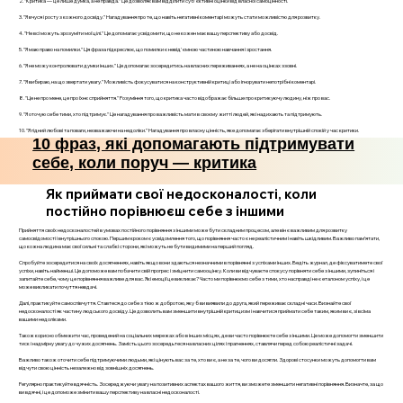
2. "Критика — це лише думка, а не правда." Це дозволяє вам відділити суб'єктивні оцінки від власної самоцінності.
3. "Я вчуся і росту з кожного досвіду." Нагадування про те, що навіть негативні коментарі можуть стати можливістю для розвитку.
4. "Не всі можуть зрозуміти мої цілі." Це допомагає усвідомити, що не кожен має вашу перспективу або досвід.
5. "Я маю право на помилки." Ця фраза підкреслює, що помилки є невід'ємною частиною навчання і зростання.
6. "Я не можу контролювати думки інших." Це допомагає зосередитись на власних переживаннях, а не на оцінках ззовні.
7. "Я вибираю, на що звертати увагу." Можливість фокусуватися на конструктивній критиці або ігнорувати непотрібні коментарі.
8. "Це не про мене, це про їхнє сприйняття." Розуміння того, що критика часто відображає більше про критикуючу людину, ніж про вас.
9. "Я оточую себе тими, хто підтримує." Це нагадування про важливість мати в своєму житті людей, які надихають та підтримують.
10. "Я гідний любові та поваги, незважаючи на недоліки." Нагадування про власну цінність, яке допомагає зберігати внутрішній спокій у час критики.
10 фраз, які допомагають підтримувати
себе, коли поруч — критика
Як приймати свої недосконалості, коли
постійно порівнюєш себе з іншими
Прийняття своїх недосконалостей в умовах постійного порівняння з іншими може бути складним процесом, але він є важливим для розвитку
самосвідомості і внутрішнього спокою. Першим кроком є усвідомлення того, що порівняння часто є не реалістичним і навіть шкідливим. Важливо пам’ятати,
що кожна людина має свої сильні та слабкі сторони, які можуть не бути видимими на перший погляд.
Спробуйте зосередитися на своїх досягненнях, навіть якщо вони здаються незначними в порівнянні з успіхами інших. Ведіть журнал, де фіксуватимете свої
успіхи, навіть найменші. Це допоможе вам побачити свій прогрес і зміцнити самооцінку. Коли ви відчуваєте спокусу порівняти себе з іншими, зупиніться і
запитайте себе, чому це порівняння важливе для вас. Які емоції це викликає? Часто ми порівнюємо себе з тими, хто насправді не є еталоном успіху, і це
може викликати почуття невдачі.
Далі, практикуйте самоспівчуття. Ставтеся до себе з тією ж добротою, яку б ви виявили до друга, який переживає складні часи. Визнайте свої
недосконалості як частину людського досвіду. Це дозволить вам зменшити внутрішній критицизм і навчитися приймати себе таким, яким ви є, зі всіма
вашими недоліками.
Також корисно обмежити час, проведений на соціальних мережах або в інших місцях, де ви часто порівнюєте себе з іншими. Це може допомогти зменшити
тиск і надмірну увагу до чужих досягнень. Замість цього зосередьтеся на власних цілях і прагненнях, ставлячи перед собою реалістичні задачі.
Важливо також оточити себе підтримуючими людьми, які цінують вас за те, хто ви є, а не за те, чого ви досягли. Здорові стосунки можуть допомогти вам
відчути свою цінність незалежно від зовнішніх досягнень.
Регулярно практикуйте вдячність. Зосереджуючи увагу на позитивних аспектах вашого життя, ви зможете зменшити негативні порівняння. Визначте, за що
ви вдячні, і це допоможе змінити вашу перспективу на власні недосконалості.