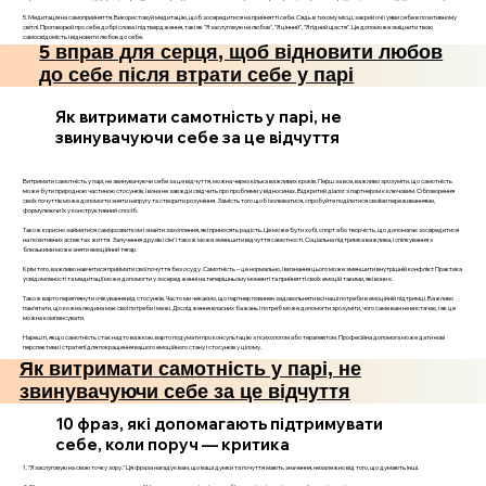
5. Медитація на самоприйняття. Використовуй медитацію, щоб зосередитися на прийнятті себе. Сядь в тихому місці, закрий очі і уяви себе в позитивному
світлі. Проговорюй про себе добрі слова і підтвердження, такі як "Я заслуговую на любов", "Я цінний", "Я гідний щастя". Це допоможе зміцнити твою
самосвідомість і відновити любов до себе.
5 вправ для серця, щоб відновити любов
до себе після втрати себе у парі
Як витримати самотність у парі, не
звинувачуючи себе за це відчуття
Витримати самотність у парі, не звинувачуючи себе за це відчуття, можна через кілька важливих кроків. Перш за все, важливо зрозуміти, що самотність
може бути природною частиною стосунків, і вона не завжди свідчить про проблеми у відносинах. Відкритий діалог з партнером є ключовим. Обговорення
своїх почуттів може допомогти зняти напругу та створити розуміння. Замість того щоб ізолюватися, спробуйте поділитися своїми переживаннями,
формулюючи їх у конструктивний спосіб.
Також корисно займатися саморозвитком і знайти захоплення, які приносять радість. Це може бути хобі, спорт або творчість, що допомагає зосередитися
на позитивних аспектах життя. Залучення друзів і сім'ї також може зменшити відчуття самотності. Соціальна підтримка важлива, і спілкування з
близькими може зняти емоційний тягар.
Крім того, важливо навчитися приймати свої почуття без осуду. Самотність – це нормально, і визнання цього може зменшити внутрішній конфлікт. Практика
усвідомленості та медитації може допомогти у зосередженні на теперішньому моменті та прийнятті своїх емоцій такими, які вони є.
Також варто переглянути очікування від стосунків. Часто ми чекаємо, що партнер повинен задовольняти всі наші потреби в емоційній підтримці. Важливо
пам’ятати, що кожна людина має свої потреби і межі. Дослідження власних бажань і потреб може допомогти зрозуміти, чого саме вам не вистачає, і як це
можна компенсувати.
Нарешті, якщо самотність стає надто важкою, варто подумати про консультацію з психологом або терапевтом. Професійна допомога може дати нові
перспективи і стратегії для покращення вашого емоційного стану і стосунків у цілому.
Як витримати самотність у парі, не
звинувачуючи себе за це відчуття
10 фраз, які допомагають підтримувати
себе, коли поруч — критика
1. "Я заслуговую на свою точку зору." Ця фраза нагадує вам, що ваші думки та почуття мають значення, незалежно від того, що думають інші.