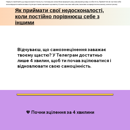
Нарешті, пам’ятайте, що недосконалості можуть стати вашою силою. Вони формують ваш унікальний досвід і особистість. Прийняття їх як частини себе
може відкрити нові можливості для зростання, навчання та розвитку. Кожен з нас має свій шлях, і важливо зосередитися на своєму, а не на чужому.
Як приймати свої недосконалості,
коли постійно порівнюєш себе з
іншими
Відчуваєш, що самознецінення заважає
твоєму щастю? У Телеграм достатньо
лише 4 хвилин, щоб ти почав зцілюватися і
відновлювати свою самоцінність.
💖 Почни зцілення за 4 хвилини