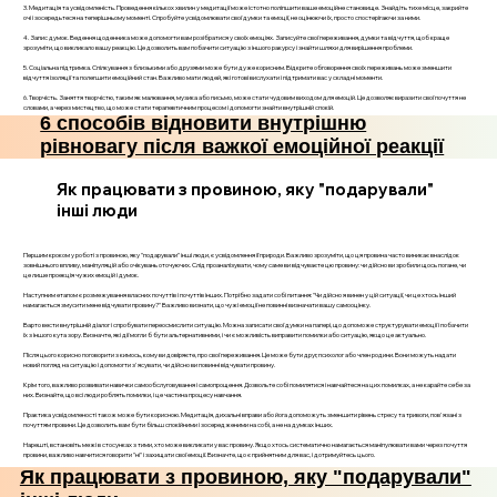
3. Медитація та усвідомленість. Проведення кількох хвилин у медитації може істотно поліпшити ваше емоційне становище. Знайдіть тихе місце, закрийте
очі і зосередьтеся на теперішньому моменті. Спробуйте усвідомлювати свої думки та емоції, не оцінюючи їх, просто спостерігаючи за ними.
4. Запис думок. Ведення щоденника може допомогти вам розібратися у своїх емоціях. Записуйте свої переживання, думки та відчуття, щоб краще
зрозуміти, що викликало вашу реакцію. Це дозволить вам побачити ситуацію з іншого ракурсу і знайти шляхи для вирішення проблеми.
5. Соціальна підтримка. Спілкування з близькими або друзями може бути дуже корисним. Відкрите обговорення своїх переживань може зменшити
відчуття ізоляції та полегшити емоційний стан. Важливо мати людей, які готові вислухати і підтримати вас у складні моменти.
6. Творчість. Заняття творчістю, таким як малювання, музика або письмо, може стати чудовим виходом для емоцій. Це дозволяє виразити свої почуття не
словами, а через мистецтво, що може стати терапевтичним процесом і допомогти знайти внутрішній спокій.
6 способів відновити внутрішню
рівновагу після важкої емоційної реакції
Як працювати з провиною, яку "подарували"
інші люди
Першим кроком у роботі з провиною, яку "подарували" інші люди, є усвідомлення її природи. Важливо зрозуміти, що ця провина часто виникає внаслідок
зовнішнього впливу, маніпуляцій або очікувань оточуючих. Слід проаналізувати, чому саме ви відчуваєте цю провину: чи дійсно ви зробили щось погане, чи
це лише проекція чужих емоцій і думок.
Наступним етапом є розмежування власних почуттів і почуттів інших. Потрібно задати собі питання: "Чи дійсно я винен у цій ситуації, чи це хтось інший
намагається змусити мене відчувати провину?" Важливо визнати, що чужі емоції не повинні визначати вашу самооцінку.
Варто вести внутрішній діалог і спробувати переосмислити ситуацію. Можна записати свої думки на папері, що допоможе структурувати емоції і побачити
їх з іншого кута зору. Визначте, які дії могли б бути альтернативними, і чи є можливість виправити помилки або ситуацію, якщо це актуально.
Після цього корисно поговорити з кимось, кому ви довіряєте, про свої переживання. Це може бути друг, психолог або член родини. Вони можуть надати
новий погляд на ситуацію і допомогти з'ясувати, чи дійсно ви повинні відчувати провину.
Крім того, важливо розвивати навички самообслуговування і самопрощення. Дозвольте собі помилятися і навчайтеся на цих помилках, а не карайте себе за
них. Визнайте, що всі люди роблять помилки, і це частина процесу навчання.
Практика усвідомленості також може бути корисною. Медитація, дихальні вправи або йога допоможуть зменшити рівень стресу та тривоги, пов'язані з
почуттям провини. Це дозволить вам бути більш спокійними і зосередженими на собі, а не на думках інших.
Нарешті, встановіть межі в стосунках з тими, хто може викликати у вас провину. Якщо хтось систематично намагається маніпулювати вами через почуття
провини, важливо навчитися говорити "ні" і захищати свої емоції. Визначте, що є прийнятним для вас, і дотримуйтесь цього.
Як працювати з провиною, яку "подарували"