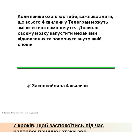
Коли паніка охоплює тебе, важливо знати,
що всього 4 хвилини у Телеграм можуть
змінити твоє самопочуття. Дозволь
своєму мозку запустити механізми
відновлення та повернути внутрішній
спокій.
🌿 Заспокойся за 4 хвилини
💛 Швидко. Легко. І з ясністю в кожному рішенні.
7 кроків, щоб заспокоїтись під час
раптової панічної атаки або