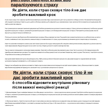
паралізуючого страху
Як діяти, коли страх сковує тіло й не дає
зробити важливий крок
Коли страх сковує тіло і заважає зробити важливий крок, важливо перш за все визнати цей стан і дозволити собі відчути його. Не намагайтеся ігнорувати
або подавити свої емоції. Замість цього, дайте собі кілька хвилин, щоб усвідомити, що саме викликає страх. Це може бути конкретна ситуація, ризик або
навіть думки про невдачу.
Наступним кроком є використання методів релаксації. Глибоке дихання може допомогти знизити напругу. Сфокусуйтеся на повільному і глибокому диханні:
вдихайте на рахунок чотирьох, затримуйте дихання на рахунок чотирьох, а потім видихайте на рахунок чотирьох. Повторюйте це кілька разів, поки не
відчуєте, що ваші м'язи розслабляються.
Після цього можна спробувати розбити великий крок на менші, більш керовані частини. Подумайте про конкретні дії, які можуть наблизити вас до мети, і
почніть з найменшої з них. Це дозволить зменшити відчуття невизначеності і страху, адже маленькі досягнення здатні створити відчуття прогресу.
Крім того, важливо поговорити з кимось про свої страхи. Це може бути друг, член родини або спеціаліст, який допоможе вам усвідомити, що ви не самотні у
своїх переживаннях. Відкритий діалог може зняти частину тягаря і допомогти знайти нові перспективи.
Також корисно попрацювати з власними переконаннями. Запитайте себе, які думки підживлюють ваш страх. Часто це можуть бути ірраціональні або
перебільшені уявлення про наслідки. Постарайтеся замінити їх на більш реалістичні та позитивні. Наприклад, замість думки "Я не зможу" спробуйте сказати
"Я зроблю все можливе, щоб впоратися".
Ще одним ефективним методом є візуалізація успіху. Уявіть, як ви досягаєте бажаного результату, відчуваючи радість і задоволення. Ця техніка
допомагає підвищити впевненість у собі і зменшити тривогу.
Нарешті, не забувайте про фізичну активність. Навіть коротка прогулянка може покращити настрій і знизити рівень стресу. Фізична активність сприяє
виробленню ендорфінів, які підвищують загальний тонус і допомагають впоратися зі страхом.
Як діяти, коли страх сковує тіло й не
дає зробити важливий крок
6 способів відновити внутрішню рівновагу
після важкої емоційної реакції
1. Дихальні вправи. Один з найефективніших способів швидко заспокоїтися — сфокусуватися на своєму диханні. Спробуйте глибоко вдихнути на рахунок
чотирьох, затримати дихання на рахунок чотирьох, а потім видихнути на рахунок восьми. Ця техніка допоможе знизити рівень тривоги та напруги, відновити
емоційну рівновагу.
2. Фізична активність. Заняття спортом або просто прогулянка на свіжому повітрі можуть відволікти від негативних думок і покращити настрій завдяки
виробленню ендорфінів. Виберіть ту активність, яка вам подобається, будь то біг, танці або йога — це допоможе зняти напругу і покращити загальне
самопочуття.