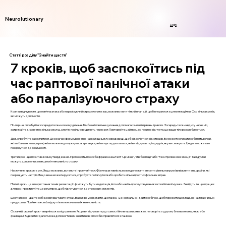
Neurolutionary
Login
Статті розділу "Знайти щастя"
7 кроків, щоб заспокоїтись під
час раптової панічної атаки
або паралізуючого страху
Коли ви відчуваєте, що панічна атака або паралізуючий страх охоплює вас, важливо мати чіткий план дій, щоб впоратися з цими емоціями. Ось кілька кроків,
які можуть допомогти.
По-перше, спробуйте зосередитися на своєму диханні. Глибоке і повільне дихання допомагає знизити рівень тривоги. Зосередьтеся на вдиху через ніс,
затримайте дихання на кілька секунд, а потім повільно видихніть через рот. Повторюйте цей процес, поки не відчуєте, що ваше тіло розслаблюється.
Далі, спробуйте заземлитися. Це означає фокусування на навколишньому середовищі, щоб відволіктися від страхів. Ви можете описати собі п’ять речей,
які ви бачите, чотири речі, які ви можете доторкнутися, три звуки, які ви чуєте, два запахи, які ви відчуваєте, і одну річ, яку ви смакуєте. Це допоможе вам
повернутися до реальності.
Третій крок - це позитивні самоутвердження. Проговоріть про себе фрази на кшталт "Це мине", "Я в безпеці" або "Я контролюю свої емоції". Такі думки
можуть допомогти зменшити інтенсивність страху.
Наступним кроком є рух. Якщо можливо, встаньте і прогуляйтеся. Фізична активність може допомогти знизити рівень напруги і вивільнити ендорфіни, які
покращують настрій. Якщо ви не можете рухатися, спробуйте потягнутися або зробити кілька простих фізичних вправ.
П’ятий крок - це використання технік релаксації. Це можуть бути медитація, йога або навіть прослуховування заспокійливої музики. Знайдіть те, що працює
для вас, і практикуйте це регулярно, щоб підготуватися до стресових моментів.
Шостий крок - дайте собі дозвіл відчувати страх. Важливо усвідомити, що паніка - це нормально, і дайте собі час, щоб пережити ці емоції, не намагаючись їх
придушити. Прийняття своїх відчуттів може знизити їх інтенсивність.
Останній, сьомий крок - зверніться за підтримкою. Якщо ви відчуваєте, що самостійно впоратися важко, поговоріть з другом, близькою людиною або
фахівцем. Відкритий діалог може допомогти вам знайти нові способи справлятися з панікою.