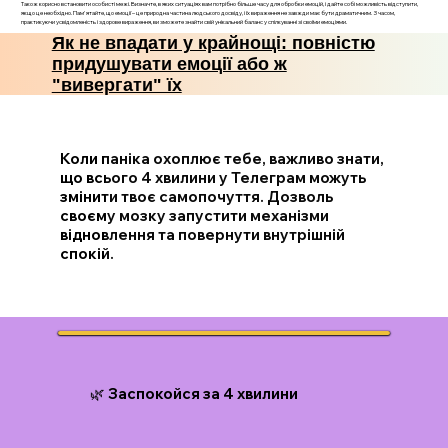
Також корисно встановити особисті межі. Визначте, в яких ситуаціях вам потрібно більше часу для обробки емоцій, і дайте собі можливість відступити,
якщо це необхідно. Пам'ятайте, що емоції – це природна частина людського досвіду, і їх вираження не завжди має бути драматичним. З часом,
практикуючи усвідомленість і здорове вираження, ви зможете знайти свій унікальний баланс у спілкуванні зі своїми емоціями.
Як не впадати у крайнощі: повністю
придушувати емоції або ж
"вивергати" їх
Коли паніка охоплює тебе, важливо знати,
що всього 4 хвилини у Телеграм можуть
змінити твоє самопочуття. Дозволь
своєму мозку запустити механізми
відновлення та повернути внутрішній
спокій.
🌿 Заспокойся за 4 хвилини