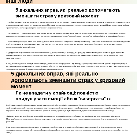
інші люди
5 дихальних вправ, які реально допомагають
зменшити страх у кризовий момент
1. Глибоке дихання: Сядьте в зручну позу, закрийте очі і почніть дихати глибоко. Вдихайте через носа, рахуючи до чотирьох, затримайте дихання на рахунок
два, а потім видихайте через рот на рахунок шести. Повторюйте цю вправу кілька хвилин, фокусуючи увагу на своєму диханні. Це допоможе знизити рівень
тривоги, сповільнюючи серцевий ритм і заспокоюючи нервову систему.
2. Дихання 4-7-8: Вдихайте через носа на рахунок чотири, затримайте дихання на рахунок сім, потім повільно видихайте через рот на рахунок вісім. Ця
вправа стимулює парасимпатичну нервову систему, що знижує стрес і страх. Повторюйте цикл чотири-п’ять разів, щоб відчути заспокійливий ефект.
3. Дихання з візуалізацією: Уявіть собі, що ви вдихаєте світло або спокій, а видихаєте темряву або тривогу. Сидячи або лежачи в тихій обстановці, вдихайте
глибоко, уявляючи, як позитивна енергія наповнює ваше тіло, а при видиху відпускайте все, що вас лякає чи турбує. Це допомагає зосередитися на
позитивних емоціях і розслабитися.
4. Діафрагмальне дихання: Ляжте на спину, поклавши одну руку на живіт, іншу на грудях. При вдиху намагайтеся підняти живіт, а не груди. Вдихайте
повільно через носа, а потім видихайте через рот. Ця вправа активує діафрагму і покращує насичення крові киснем, що допомагає зменшити фізичні
симптоми страху.
5. Медитативне дихання: Знайдіть спокійне місце, де ви зможете зосередитися. Сядьте в зручну позу, закрийте очі і почніть дихати, звертаючи увагу на
кожен вдих і видих. Можна використовувати мантру або просте слово, яке вам подобається, і повторювати його в умі під час дихання. Ця вправа допомагає
зосередитися на моменті і зменшити відволікання, заспокоюючи розум.
5 дихальних вправ, які реально
допомагають зменшити страх у кризовий
момент
Як не впадати у крайнощі: повністю
придушувати емоції або ж "вивергати" їх
Щоб уникнути крайнощів у вираженні емоцій, важливо знайти баланс між їх придушенням і безконтрольним виверженням. Першим кроком є усвідомлення
своїх емоцій. Це може бути досягнуто шляхом регулярної рефлексії, ведення щоденника або просто зупинки на кілька хвилин, щоб зрозуміти, що ви
відчуваєте. Визначте тригери, які викликають у вас сильні емоції: це можуть бути стресові ситуації, конфлікти або навіть позитивні події.
Далі, навчіться давати собі дозвіл на емоції. Це не означає, що ви повинні дозволити собі вивергати їх на інших, але важливо визнати їх існування.
Практикуйте техніки усвідомленості, такі як медитація або дихальні вправи, які допоможуть вам залишатися в моменті та не піддаватися імпульсивним
реакціям.
Коли ви відчуваєте, що емоції стають надто сильними, спробуйте знайти здорові способи їх вираження. Це може бути фізична активність, творче
самовираження, спілкування з близькими або професіоналом. Важливо не шукати шляхів уникнення, а навпаки, шукати конструктивні способи обробки
емоцій.