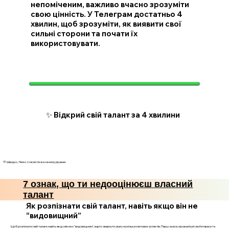
непоміченим, важливо вчасно зрозуміти
свою цінність. У Телеграм достатньо 4
хвилин, щоб зрозуміти, як виявити свої
сильні сторони та почати їх
використовувати.
✨ Відкрий свій талант за 4 хвилини
💛 Швидко. Легко. І з ясністю в кожному рішенні.
7 ознак, що ти недооцінюєш власний
талант
Як розпізнати свій талант, навіть якщо він не
“видовищний”
Щоб розпізнати свій талант, навіть якщо він не є "видовищним", варто звернути увагу на кілька ключових аспектів. Перш за все, проаналізуй свої інтереси та