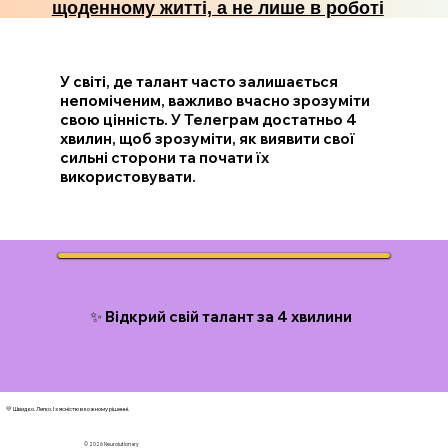
щоденному житті, а не лише в роботі
У світі, де талант часто залишається
непоміченим, важливо вчасно зрозуміти
свою цінність. У Телеграм достатньо 4
хвилин, щоб зрозуміти, як виявити свої
сильні сторони та почати їх
використовувати.
✨ Відкрий свій талант за 4 хвилини
💛 Швидко. Легко. І з ясністю в кожному рішенні.
© 2026 N
eurolutionary