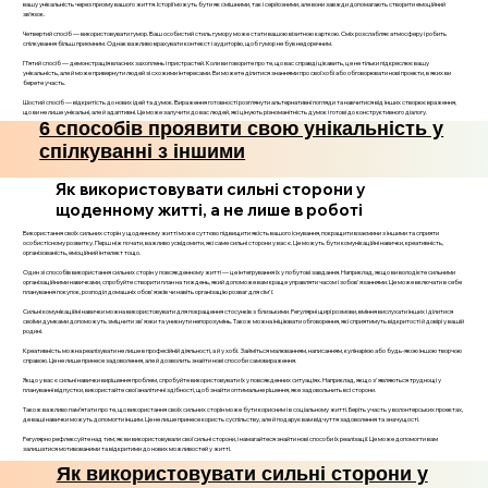
вашу унікальність через призму вашого життя. Історії можуть бути як смішними, так і серйозними, але вони завжди допомагають створити емоційний
зв’язок.
Четвертий спосіб — використовувати гумор. Ваш особистий стиль гумору може стати вашою візитною карткою. Сміх розслабляє атмосферу і робить
спілкування більш приємним. Однак важливо врахувати контекст і аудиторію, щоб гумор не був недоречним.
П’ятий спосіб — демонстрація власних захоплень і пристрастей. Коли ви говорите про те, що вас справді цікавить, це не тільки підкреслює вашу
унікальність, але й може привернути людей зі схожими інтересами. Ви можете ділитися знаннями про свої хобі або обговорювати нові проекти, в яких ви
берете участь.
Шостий спосіб — відкритість до нових ідей та думок. Вираження готовності розглянути альтернативні погляди та навчитися від інших створює враження,
що ви не лише унікальні, але й адаптивні. Це може залучити до вас людей, які цінують різноманітність думок і готові до конструктивного діалогу.
6 способів проявити свою унікальність у
спілкуванні з іншими
Як використовувати сильні сторони у
щоденному житті, а не лише в роботі
Використання своїх сильних сторін у щоденному житті може суттєво підвищити якість вашого існування, покращити взаємини з іншими та сприяти
особистісному розвитку. Перш ніж почати, важливо усвідомити, які саме сильні сторони у вас є. Це можуть бути комунікаційні навички, креативність,
організованість, емоційний інтелект тощо.
Один зі способів використання сильних сторін у повсякденному житті — це інтегрування їх у побутові завдання. Наприклад, якщо ви володієте сильними
організаційними навичками, спробуйте створити план на тиждень, який допоможе вам краще управляти часом і зобов'язаннями. Це може включати в себе
планування покупок, розподіл домашніх обов'язків чи навіть організацію розваг для сім'ї.
Сильні комунікаційні навички можна використовувати для покращення стосунків з близькими. Регулярні щирі розмови, вміння вислухати інших і ділитися
своїми думками допоможуть зміцнити зв'язки та уникнути непорозумінь. Також можна ініціювати обговорення, які сприятимуть відкритості й довірі у вашій
родині.
Креативність можна реалізувати не лише в професійній діяльності, а й у хобі. Займіться малюванням, написанням, кулінарією або будь-якою іншою творчою
справою. Це не лише принесе задоволення, але й дозволить знайти нові способи самовираження.
Якщо у вас є сильні навички вирішення проблем, спробуйте використовувати їх у повсякденних ситуаціях. Наприклад, якщо з'являються труднощі у
плануванні відпустки, використайте свої аналітичні здібності, щоб знайти оптимальне рішення, яке задовольнить всі сторони.
Також важливо пам’ятати про те, що використання своїх сильних сторін може бути корисним і в соціальному житті. Беріть участь у волонтерських проектах,
де ваші навички можуть допомогти іншим. Це не лише принесе користь суспільству, але й подарує вам відчуття задоволення та значущості.
Регулярно рефлексуйте над тим, як ви використовували свої сильні сторони, і намагайтеся знайти нові способи їх реалізації. Це може допомогти вам
залишатися мотивованими та відкритими до нових можливостей у житті.
Як використовувати сильні сторони у