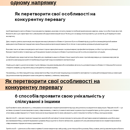
одному напрямку
Як перетворити свої особливості на
конкурентну перевагу
Щоб перетворити свої особливості на конкурентну перевагу, важливо спочатку провести глибокий аналіз власних навичок, знань та особистісних якостей.
Визначте, які з цих характеристик є унікальними або рідкісними в вашій галузі. Після цього зосередьтеся на розвитку цих аспектів, щоб підвищити свою
експертизу.
Далі, створіть ціннісну пропозицію, яка підкреслює ваші унікальні особливості. Це може бути особливий підхід до роботи, інноваційні ідеї або вміння
вирішувати проблеми нестандартним чином. Ваша ціннісна пропозиція повинна бути чіткою та зрозумілою для вашої цільової аудиторії.
Важливо також активно комунікувати свої сильні сторони через різні канали: соціальні мережі, професійні платформи, особисті зустрічі чи публікації.
Використовуйте кейси та приклади, щоб продемонструвати, як ваші особливості допомогли досягти успіху в конкретних ситуаціях.
Не забувайте про зворотний зв'язок. Вивчайте, як сприймають ваші особливості інші, і адаптуйте свою стратегію відповідно до отриманих відгуків. Це
дозволить вам краще розуміти потреби вашої аудиторії та вдосконалювати свої пропозиції.
Окрім цього, варто шукати можливості для співпраці з іншими фахівцями або компаніями, які можуть доповнити ваші особливості. Спільна робота може
створити синергію, що підсилить вашу конкурентну позицію на ринку.
Насамкінець, постійно працюйте над саморозвитком. Відстежуйте нові тенденції, вдосконалюйте свої навички та залишайтеся відкритими до нових ідей.
Це допоможе вам підтримувати свою конкурентну перевагу у змінному середовищі.
Як перетворити свої особливості на
конкурентну перевагу
6 способів проявити свою унікальність у
спілкуванні з іншими
Щоб проявити свою унікальність у спілкуванні, можна використовувати різноманітні підходи, які допоможуть виділитися серед інших. Перший спосіб — це
активне слухання. Коли ви приділяєте увагу співрозмовнику, ставите уточнюючі запитання та демонструєте щирий інтерес до його думок, це створює
атмосферу довіри і відкритості. Таким чином, ви не лише підкреслюєте свою унікальність, але й стимулюєте глибші та більш значущі розмови.
Другий спосіб — використання нестандартних аналогій або метафор. Коли ви пояснюєте свої думки або ідеї через незвичні порівняння, це робить ваші
висловлювання більш запам’ятовуваними і цікавими. Ваша здатність бачити зв’язки між, здавалося б, несумісними речами може справити враження на
співрозмовника і підкреслити вашу креативність.
Третій спосіб — ділитися особистими історіями. Коли ви говорите про свій досвід, це не тільки робить розмову більш живою, але й дозволяє іншим побачити