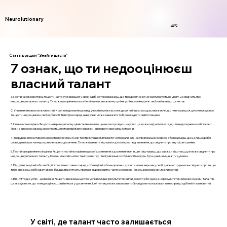
Neurolutionary
Login
Статті розділу "Знайти щастя"
7 ознак, що ти недооцінюєш
власний талант
1. Постійна самокритика. Якщо ти часто сумніваєшся у своїх здібностях і вважаєш, що твої досягнення не заслуговують на увагу, це свідчить про
недооцінку власного таланту. Ти можеш порівнювати себе з іншими, вважаючи, що їхні успіхи значніші, ніж твої, навіть якщо це не так.
2. Уникнення нових можливостей. Коли ти відмовляєшся від участі в проектах, конкурсах чи інших заходах, вважаючи, що не впораєшся, це сигналізує про
те, що ти недооцінюєш свої здібності. Твій страх перед невдачею може заважати тобі реалізувати свій потенціал.
3. Низька самооцінка. Якщо ти не віриш у власну цінність і вважаєш, що не заслуговуєш на успіх, це може свідчити про те, що ти недооцінюєш свій талант.
Люди з високою самооцінкою частіше готові приймати виклики і визнавати свої сильні сторони.
4. Ігнорування позитивного зворотного зв'язку. Коли ти отримуєш компліменти чи похвали, але не сприймаєш їх всерйоз або вважаєш, що це лише добрі
слова, це вказує на недооцінку власних досягнень. Ти можеш навіть відчувати дискомфорт від визнання, що свідчить про внутрішні сумніви.
5. Постійна порівняння з іншими. Якщо ти постійно порівнюєш свої досягнення з досягненнями інших і відчуваєш, що завжди відстаєш, це може свідчити про
недооцінку власного таланту. Кожен має свій шлях і темп розвитку, і твої унікальні особливості можуть бути ціннішими, ніж ти думаєш.
6. Відсутність цілей або амбіцій. Коли ти не ставиш перед собою цілей або не прагнеш досягти нових вершин у своїй діяльності, це може свідчити про те, що
ти не вважаєш себе здатним на більше. Відсутність прагнення до розвитку часто є ознакою недооцінки власних можливостей.
7. Відчуття, що успіх – це везіння. Якщо ти вважаєш, що твої успіхи є лише результатом випадковості або удачі, а не результатом власних зусиль і талантів,
це вказує на те, що ти недооцінюєш свій внесок у досягнення. Цей погляд може заважати тобі усвідомити, наскільки ти насправді здібний і талановитий.
У світі, де талант часто залишається