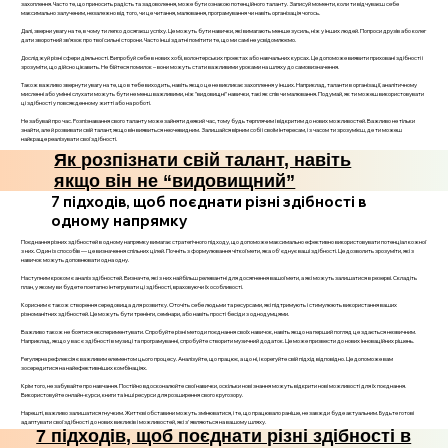
захоплення. Часто те, що приносить радість та задоволення, може бути ознакою потенційного таланту. Записуй моменти, коли ти відчуваєш себе
максимально залученим, незалежно від того, чи це читання, малювання, програмування чи навіть організація чогось.
Далі, зверни увагу на те, в чому ти легко досягаєш успіху. Це можуть бути навички, які вимагають менше зусиль, ніж у інших людей. Попроси друзів або колег
дати зворотний зв’язок про твої сильні сторони. Часто інші здатні помітити те, що ми самі не усвідомлюємо.
Досліджуй різні сфери діяльності. Випробуй себе в нових хобі, волонтерських проектах або навчальних курсах. Це допоможе виявити приховані здібності і
зрозуміти, що дійсно цікавить. Не бійтеся помилок – вони можуть стати важливими уроками на шляху до самовизначення.
Також важливо звернути увагу на те, що в тебе виходить, навіть якщо це не викликає захоплення у інших. Наприклад, таланти в організації, аналітичному
мисленні або умінні слухати можуть бути не менш важливими, ніж "видовищні" навички, такі як спів чи малювання. Подумай, як ти можеш використовувати
ці здібності у повсякденному житті або на роботі.
Не забувай про час. Розпізнавання свого таланту може зайняти деякий час, тому будь терплячим і відкритим до нових можливостей. Важливо не тільки
знайти, але й розвивати свій талант, якщо він виявиться неочевидним. Залишайся вірним собі і своїм інтересам, і з часом ти зрозумієш, де ти можеш
найкраще реалізувати свої здібності.
Як розпізнати свій талант, навіть
якщо він не “видовищний”
7 підходів, щоб поєднати різні здібності в
одному напрямку
Поєднання різних здібностей в одному напрямку вимагає стратегічного підходу, що допоможе максимально ефективно використовувати потенціал кожної
з них. Один із способів — це визначення спільних цілей. Почніть з формулювання чіткої мети, яка об'єднує ваші здібності. Це дозволить зрозуміти, які з
навичок можуть доповнювати одна одну.
Наступним кроком є аналіз здібностей. Визначте, які з них найбільш релевантні для досягнення вашої мети, а які можуть залишатися в резерві. Складіть
план, у якому ви будете поетапно інтегрувати ці здібності, враховуючи їх особливості.
Корисним є також створення середовища для розвитку. Оточіть себе людьми та ресурсами, які підтримують і стимулюють використання ваших
різноманітних здібностей. Це можуть бути тренінги, семінари, або навіть прості бесіди з однодумцями.
Важливо також не боятися експериментувати. Спробуйте різні методи поєднання своїх навичок, навіть якщо на перший погляд це здається незвичним.
Наприклад, якщо у вас є здібності в музиці та програмуванні, спробуйте створити музичний додаток. Це може призвести до нових інноваційних рішень.
Регулярна рефлексія є важливим елементом цього процесу. Аналізуйте, що працює, а що ні, і корегуйте свій підхід відповідно. Це допоможе вам
зосередитися на найефективніших комбінаціях.
Крім того, не забувайте про навчання. Постійно вдосконалюйте свої навички, оскільки нові знання можуть відкрити нові можливості для їх поєднання.
Використовуйте онлайн-курси, книги та інші ресурси для розширення свого кругозору.
Нарешті, важливо залишатися гнучким. Життєві обставини можуть змінюватися, і те, що працювало раніше, не завжди буде актуальним. Будьте готові
адаптувати свої здібності до нових викликів і можливостей, які з'являються на вашому шляху.
7 підходів, щоб поєднати різні здібності в