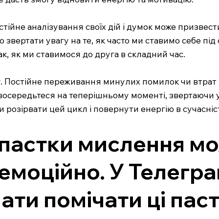
стійне аналізування своїх дій і думок може призвес
 звертати увагу на те, як часто ми ставимо себе пі
ак, як ми ставимося до друга в складний час.
у. Постійне переживання минулих помилок чи втрат
": зосередьтеся на теперішньому моменті, звертаючи 
розірвати цей цикл і повернути енергію в сучасніс
і пастки мислення м
емоційно. У Телегр
ати помічати ці пас