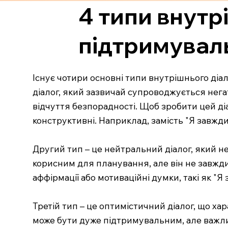
4 типи внутр
підтримувал
Існує чотири основні типи внутрішнього діа
діалог, який зазвичай супроводжується нега
відчуття безпорадності. Щоб зробити цей ді
конструктивні. Наприклад, замість "Я завжди
Другий тип – це нейтральний діалог, який н
корисним для планування, але він не завжд
аффірмації або мотиваційні думки, такі як "Я
Третій тип – це оптимістичний діалог, що х
може бути дуже підтримувальним, але важлив