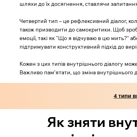
шляхи до їх досягнення, ставлячи запитання,
Четвертий тип – це рефлексивний діалог, ко
також призводити до самокритики. Щоб зроб
емоції, такі як "Що я відчуваю в цю мить?" а
підтримувати конструктивний підхід до вир
Кожен з цих типів внутрішнього діалогу мож
Важливо пам’ятати, що зміна внутрішнього д
4 типи в
Як зняти вну