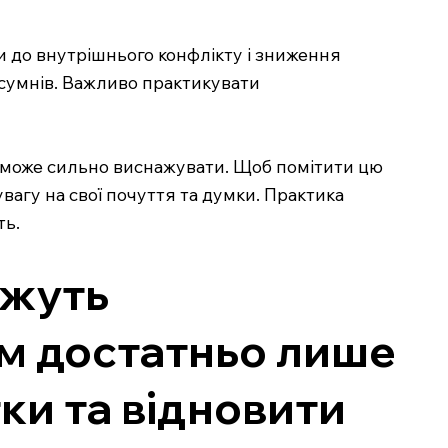
ти до внутрішнього конфлікту і зниження
д сумнів. Важливо практикувати
 може сильно виснажувати. Щоб помітити цю
увагу на свої почуття та думки. Практика
ть.
ожуть
ам достатньо лише
тки та відновити