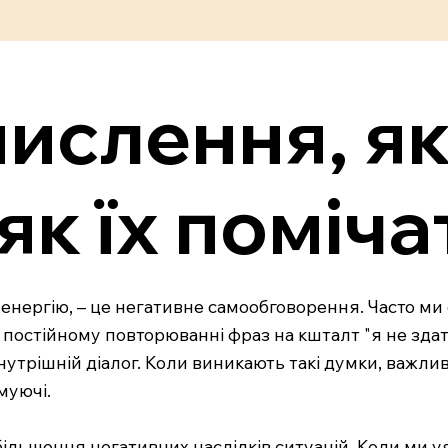
мислення, як
 як їх поміча
енергію, – це негативне самообговорення. Часто ми
 постійному повторюванні фраз на кшталт "я не зда
внутрішній діалог. Коли виникають такі думки, важли
муючі.
ебільшення негативних наслідків ситуацій. Коли ми 