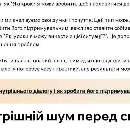
 як "Які кроки я можу зробити, щоб наблизитися до 
ли ми аналізуємо свої думки і почуття. Цей тип може
ити його підтримувальним, важливо ставити собі за
бо "Які уроки я можу винести з цієї ситуації?". Це до
ішення проблем.
е бути налаштований на підтримку, якщо підходити до
іалогу потребує часу і практики, але результати м
нутрішнього діалогу і як зробити його підтримув
трішній шум перед с