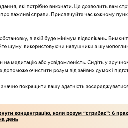
вдання, які потрібно виконати. Це дозволить вам ст
и про важливі справи. Присвячуйте час кожному пун
обстановку, в якій буде мінімум відволікань. Вимкні
икайте шуму, використовуючи навушники з шумопогли
ин на медитацію або усвідомленість. Сидіть у зручно
е допоможе очистити розум від зайвих думок і підго
 значно покращити вашу здатність зосереджуватися 
нути концентрацію, коли розум “стрибає”: 6 пра
на день