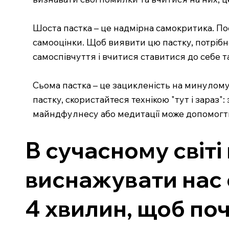
Шоста пастка – це надмірна самокритика. По
самооцінки. Щоб виявити цю пастку, потрібно
самоспівчуття і вчитися ставитися до себе т
Сьома пастка – це зацикленість на минулом
пастку, скористайтеся технікою "тут і зараз
майндфулнесу або медитації може допомогти 
В сучасному світ
виснажувати нас 
4 хвилин, щоб поч