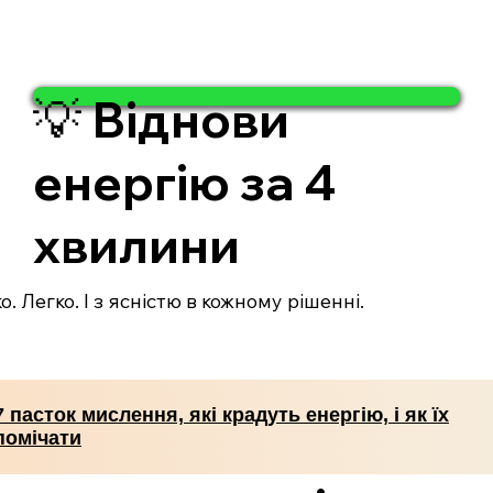
💡 Віднови
енергію за 4
хвилини
. Легко. І з ясністю в кожному рішенні.
7 пасток мислення, які крадуть енергію, і як їх
помічати