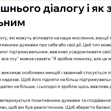
ішнього діалогу і як
ьним
логу, які можуть впливати на наше мислення, емоції
тивними думками про себе або свої дії. Цей тип мо
алог підтримувальним, важливо усвідомлювати свої н
 все псу" можна сказати "Я зробив помилку, але це 
е викликає особливих емоцій і зазвичай стосується 
и надихає. Щоб його підняти на більш підтримуваль
 здатен на більше, і сьогодні я зроблю щось важливе 
арактеризується позитивними думками та сподівання
о, щоб він був реалістичним. Щоб зберегти баланс, 