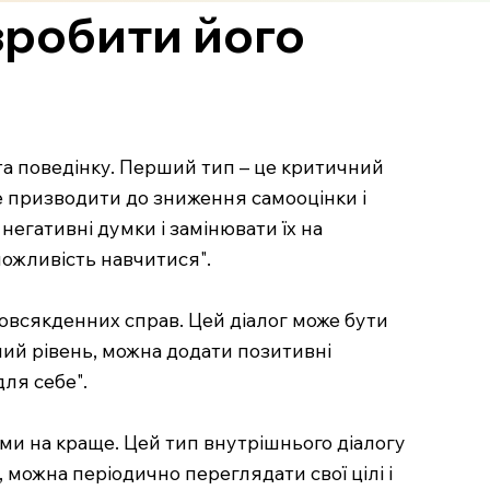
 зробити його
 та поведінку. Перший тип – це критичний
же призводити до зниження самооцінки і
егативні думки і замінювати їх на
можливість навчитися".
повсякденних справ. Цей діалог може бути
ний рівень, можна додати позитивні
для себе".
ми на краще. Цей тип внутрішнього діалогу
можна періодично переглядати свої цілі і