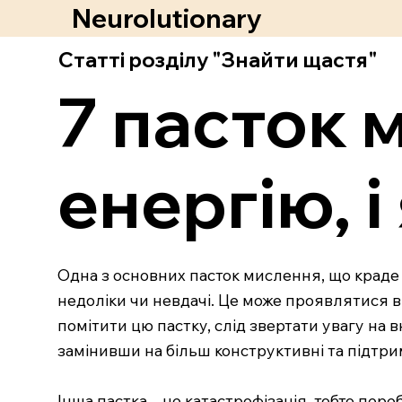
Neurolutionary
Статті розділу "Знайти щастя"
7 пасток 
енергію, і
Одна з основних пасток мислення, що краде 
недоліки чи невдачі. Це може проявлятися в
помітити цю пастку, слід звертати увагу на 
замінивши на більш конструктивні та підтри
Інша пастка – це катастрофізація, тобто пер