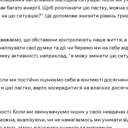
ає багато енергії. Щоб розпізнати цю пастку, можна 
 на цю ситуацію?". Це допоможе знизити рівень три
 вважаємо, що обставини контролюють наше життя, а 
лізувати свої думки та дії: чи беремо ми на себе ві
у активності, наприклад, "я можу змінити цю ситу
Коли ми постійно оцінюємо себе в контексті досягне
и цієї пастки, варто зосередитися на власних досягн
ності. Коли ми звинувачуємо інших у своїх невдача
можна, аналізуючи, чи не намагаємось ми уникати в
е дасть змогу відновити енергію та мотивацію.