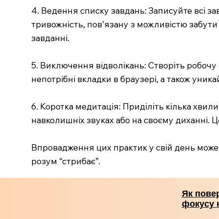
4. Ведення списку завдань: Записуйте всі за
тривожність, пов’язану з можливістю забут
завданні.
5. Виключення відволікань: Створіть робочу 
непотрібні вкладки в браузері, а також ун
6. Коротка медитація: Приділіть кілька хвил
навколишніх звуках або на своєму диханні. Ц
Впровадження цих практик у свій день може
розум “стрибає”.
Як повер
фокусу 