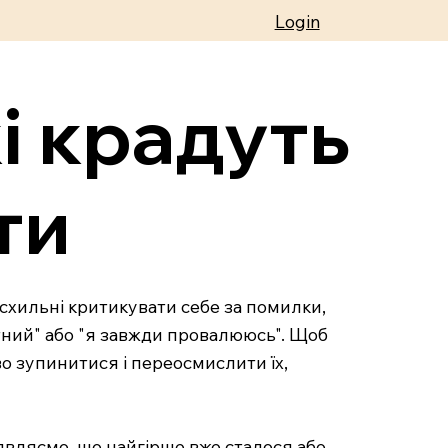
Login
і крадуть
ти
 схильні критикувати себе за помилки,
тний" або "я завжди провалююсь". Щоб
во зупинитися і переосмислити їх,
уявляємо, що найгірше вже сталося або