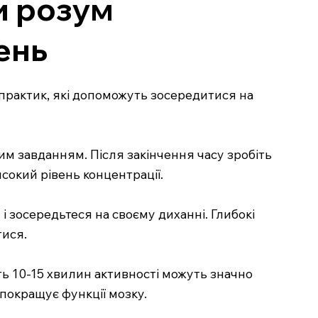
и розум
ень
практик, які допоможуть зосередитися на
им завданням. Після закінчення часу зробіть
сокий рівень концентрації.
 і зосередьтеся на своєму диханні. Глибокі
тися.
іть 10-15 хвилин активності можуть значно
 покращує функції мозку.