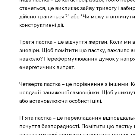
станеться, це викликає зайву тривогу і забир
дійсно трапиться?" або "Чи можу я вплинути
конструктивні дії.
Третя пастка – це відчуття жертви. Коли ми
зневіри. Щоб помітити цю пастку, важливо ана
навколо? Переформулювання думок у напрямк
енергетичних витрат.
Четверта пастка – це порівняння з іншими. 
невдачі і заниженої самооцінки. Щоб уникнут
або встановлюючи особисті цілі.
П'ята пастка – це перекладання відповідаль
почуття безпорадності. Помітити цю пастку 
визнавати свої помилки та вчитися на них, ц