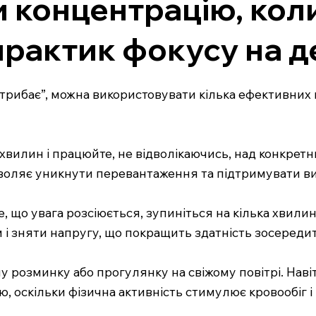
 концентрацію, кол
 практик фокусу на д
трибає”, можна використовувати кілька ефективних 
хвилин і працюйте, не відволікаючись, над конкретн
зволяє уникнути перевантаження та підтримувати ви
е, що увага розсіюється, зупиніться на кілька хвилин
 і зняти напругу, що покращить здатність зосереди
чну розминку або прогулянку на свіжому повітрі. Нав
, оскільки фізична активність стимулює кровообіг і