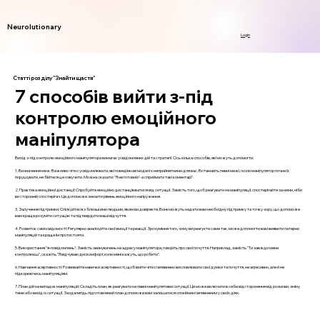
Neurolutionary
Login
Статті розділу "Знайти щастя"
7 способів вийти з-під
контролю емоційного
маніпулятора
Вихід з-під контролю емоційного маніпулятора вимагає усвідомлених дій та стратегії. Ось кілька способів, які можуть допомогти:
1. Визначення меж: Важливо чітко усвідомлювати, які поведінкові моделі є неприйнятними для вас. Встановіть певні межі, і коли маніпулятор почне їх
порушувати, не бійтеся це озвучити. Можна сказати: "Я не готовий/-а сприймати такі коментарі".
2. Практика емоційної дистанції: Спробуйте емоційно дистанціюватися від ситуації. Замість того, щоб реагувати на маніпуляції, спостерігайте за ними, ніби
ви сторонній спостерігач. Це допоможе знизити рівень емоційного напруження.
3. Залучення підтримки: Спілкуйтеся з близькими людьми, яким ви довіряєте. Вони можуть надати вам необхідну підтримку та точку зору, що допоможе
вам краще розуміти ситуацію та підтвердити ваші відчуття.
4. Розвиток самосвідомості: Регулярно аналізуйте свої емоції та реакції. Зрозуміння того, чому ви реагуєте саме так, може допомогти вам виявити патерни
маніпуляцій та краще їм протистояти.
5. Використання "я-повідомлень": Замість звинувачень на адресу маніпулятора, говоріть про свої почуття. Наприклад, замість "Ти завжди мене
контролюєш", скажіть "Я відчуваю дискомфорт, коли мені кажуть, що робити".
6. Навчання асертивності: Розвивайте навички асертивності, щоб вміти чітко і впевнено висловлювати свої думки та почуття, не агресивно, але й не
підкорюючись маніпуляціям.
7. План дій на випадок маніпуляцій: Складіть план, як реагувати на певні маніпулятивні ситуації. Це може включати в себе відсторонення від розмови, зміну
теми або вихід із ситуації. Заздалегідь підготовлений план допоможе вам залишатися спокійним і впевненим у своїх діях.