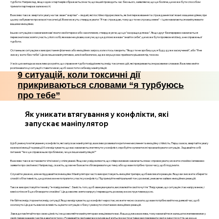
турботи. Наприклад, якщо один з партнерів ображається на те, що інший проводить час без нього, заявляючи, що це боляче, це може бути способом
тримати партнера в залежності.
Важливо також звертати увагу на так звані "жертви" – людей, які постійно підкреслюють, як їхні переживання та страждання пов'язані з вашими діями, при
цьому забуваючи про власні токсичні дії. Вони можуть стверджувати: "Я так страждаю, тому що ти не слухаєш мене" – і цим намагаються маніпулювати
вашими емоціями.
Іншою ситуацією є намагання нав'язати свої інтереси або захоплення, стверджуючи, що це "на краще для вас". Якщо друг безперервно намагається
переконати вас взяти участь у його хобі, яке вам не цікаве, кажучи, що це допоможе вам "знайти себе", це може бути проявом егоїзму, а не справжньої
турботи.
Останньою ситуацією є використання фізичних або емоційних загроз, коли хтось говорить: "Якщо ти не зробиш це, я буду дуже засмучений", або "Я не
зможу жити без тебе". Це не лише маніпулятивно, але й небезпечно, адже змушує вас приймати рішення під тиском.
У всіх цих випадках важливо розуміти, що справжня турбота відрізняється від токсичних дій, які прикриваються красивими словами. Важливо вміти
розпізнавати ці ситуації і ставити межі, щоб захистити себе від маніпуляцій.
9 ситуацій, коли токсичні дії
прикриваються словами “я турбуюсь
про тебе”
Як уникати втягування у конфлікти, які
запускає маніпулятор
Щоб уникнути втягування у конфлікти, які запускає маніпулятор, важливо розвивати критичне мислення та емоційну стійкість. Перш за все, звертайте увагу
на власні емоції та реакції. Коли відчуваєте, що вас намагаються втягнути у конфлікт, спробуйте зупинитися і проаналізувати ситуацію. Задавайте собі
питання: "Чи є це справжньою проблемою, чи це лише маніпуляція?"
Важливо також встановити чіткі межі у спілкуванні. Якщо ви усвідомлюєте, що співрозмовник намагається вас спровокувати, можете спокійно і впевнено
заявити про свої межі. Наприклад, скажіть, що ви не бажаєте обговорювати цю тему або що вам потрібно трохи часу, щоб подумати.
Слухайте уважно, але не піддавайтеся емоціям. Маніпулятори часто використовують емоційні тригери, щоб викликати реакцію. Якщо ви зможете зберегти
спокій і об’єктивність, це допоможе не потрапити у пастку конфлікту. Підтримуйте нейтральний тон у розмові, уникаючи зайвих емоційних реакцій.
Також використовуйте техніку "я-повідомлень". Замість того, щоб звинувачувати, висловлюйте свої почуття: "Я відчуваю, що ситуація стає напруженою, і
мені хотілося б це обговорити спокійно". Це дозволяє зняти напругу і переводить розмову в конструктивне русло.
Не бійтеся відсторонитися від ситуації. Якщо ви відчуваєте, що конфлікт наростає, можете чесно сказати, що вам потрібно вийти на деякий час, щоб
охолонути. Це дасть вам можливість оцінити ситуацію з боку і уникнути спонтанних емоційних реакцій.
Завжди пам’ятайте про свою цінність і не дозволяйте маніпуляторам знецінювати вас. Ваша думка важлива, тому намагайтеся залишатися впевненими у
своїх переконаннях і не піддаватися тиску. Розвивайте свої навички комунікації, вчіться конструктивно висловлювати свої думки і почуття, адже це