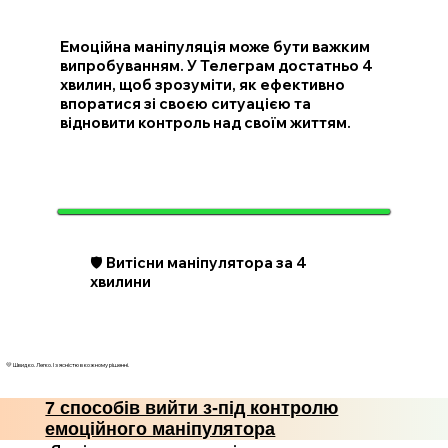
Емоційна маніпуляція може бути важким
випробуванням. У Телеграм достатньо 4
хвилин, щоб зрозуміти, як ефективно
впоратися зі своєю ситуацією та
відновити контроль над своїм життям.
🛡️ Витісни маніпулятора за 4
хвилини
💛 Швидко. Легко. І з ясністю в кожному рішенні.
7 способів вийти з-під контролю
емоційного маніпулятора