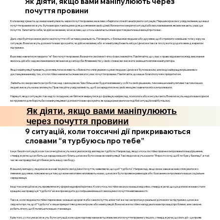
Як діяти, якщо вами маніпулюють через
почуття провини
Коли ви відчуваєте, що вами маніпулюють через почуття провини, важливо зберігати спокій і аналізувати ситуацію. Першим кроком є усвідомлення, що ваші
почуття провини можуть бути використані іншими для досягнення своїх цілей. Визначте конкретні ситуації або висловлювання, які викликають у вас це
почуття. Запитайте себе, чи дійсно ви винні, чи можливо, що хтось намагається використовувати ваші емоції проти вас.
Далі, спробуйте розмежувати свої почуття і об'єктивну реальність. Поговоріть з близькими людьми або друзями, щоб отримати зовнішню точку зору на
ситуацію. Вони можуть допомогти вам зрозуміти, чи дійсно ви винні, або ж маніпуляції мають місце. Це може також послужити додатковим джерелом
підтримки.
Важливо навчитися говорити "ні" без почуття провини. Визначте свої межі і чітко їх висловлюйте. Пам’ятайте, що у вас є право відмовитися від виконання
якихось дій або задоволення вимог, які вам не до вподоби. Впевненістю у своїх словах ви зможете зменшити вплив маніпулятора.
Якщо маніпуляції тривають, розгляньте можливість обмежити спілкування з цими людьми. Це може бути важким, але іноді найкращим рішенням є
дистанціювання від тих, хто постійно намагається викликати у вас почуття провини. Пам’ятайте, що ваше благополуччя є пріоритетом.
Займіться саморозвитком і роботою над самооцінкою. Чим більше ви будете впевнені у собі та своїх рішеннях, тим менше маніпулятивні тактики інших
людей зможуть на вас вплинути. Практикуйте усвідомленість, щоб зосередитися на своїх емоціях і навчитися їх контролювати.
Нарешті, якщо ситуація стає надто складною, не бійтеся звернутися до фахівця, наприклад, психолога або консультанта. Вони можуть надати вам корисні
інструменти для боротьби з маніпуляціями і допомогти вам зрозуміти, як краще реагувати на подібні ситуації в майбутньому.
Як діяти, якщо вами маніпулюють
через почуття провини
9 ситуацій, коли токсичні дії прикриваються
словами “я турбуюсь про тебе”
Існує безліч ситуацій, коли токсичні дії можуть маскуватися під виглядом турботи. Наприклад, якщо хтось постійно прагне контролювати ваші рішення,
стверджуючи, що робить це заради вашого блага, це може бути ознакою маніпуляції. Такі люди можуть казати: "Я просто хочу, щоб ти був у безпеці", в той
час як насправді їхні дії обмежують вашу свободу.
В іншому випадку, людина може нав'язувати свої думки і почуття, заявляючи, що це її "турбота". Наприклад, якщо вона заважає вам спілкуватися з
певними друзями, пояснюючи це тим, що вони негативно впливають на вас, це може бути проявом ревнощів або бажання контролювати ваше соціальне
середовище.
Іноді токсичні дії можуть проявлятися у формі надмірної критики. Коли хтось постійно вказує на ваші недоліки, стверджуючи, що це допоможе вам стати
кращим, насправді ця "турбота" може призводити до погіршення вашої самооцінки і почуття невпевненості.
Також, коли людина постійно переживає за ваше здоров'я або самопочуття, але в той же час не пропонує реальної допомоги чи підтримки, це може
свідчити про те, що її "турбота" є лише прикриттям для контролю або маніпуляцій. Вона може постійно нагадувати вам про ваші проблеми, але сама не
робить нічого, щоб полегшити ваше становище.
Крім того, у стосунках можуть бути ситуації, коли один партнер намагається викликати почуття провини у іншого, стверджуючи, що його дії – це прояв