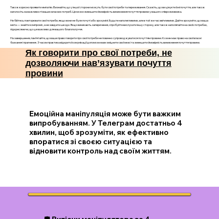
Також корисно проявити емпатію. Визнайте, що у іншої сторони можуть бути свої потреби та переживання. Скажіть, що ви цінуєте їхні почуття, але також
наголосіть на важливості ваших власних потреб. Це може зменшити ймовірність виникнення почуття провини у вашого співрозмовника.
Не бійтесь повторювати свої потреби, якщо вони не були почуті або зрозумілі. Будьте наполегливими, але в той же час ввічливими. Дайте зрозуміти, що ваша
мета — знайти компроміс, а не завдати шкоди. Якщо виникають заперечення, спробуйте вислухати іншу сторону, але також наполягайте на своїх потребах,
підкреслюючи, що це важливо для вашого благополуччя.
На завершення, пам’ятайте, що ваше право говорити про свої потреби не повинно супроводжуватися почуттям провини. Кожен має право на свої власні
бажання і прагнення. З часом практика відкритої комунікації допоможе вам зміцнити свої межі та зменшити ймовірність виникнення почуття провини.
Як говорити про свої потреби, не
дозволяючи нав’язувати почуття
провини
Емоційна маніпуляція може бути важким
випробуванням. У Телеграм достатньо 4
хвилин, щоб зрозуміти, як ефективно
впоратися зі своєю ситуацією та
відновити контроль над своїм життям.