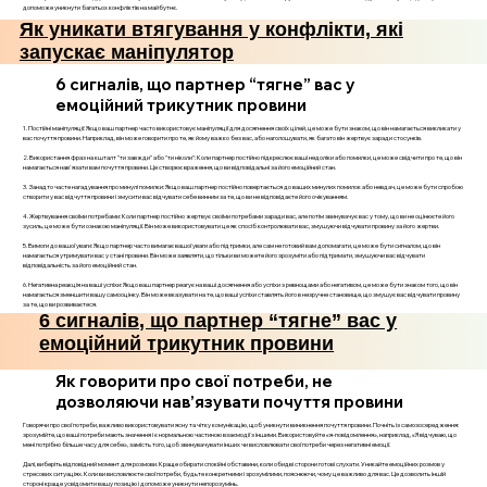
допоможе уникнути багатьох конфліктів на майбутнє.
Як уникати втягування у конфлікти, які
запускає маніпулятор
6 сигналів, що партнер “тягне” вас у
емоційний трикутник провини
1. Постійні маніпуляції: Якщо ваш партнер часто використовує маніпуляції для досягнення своїх цілей, це може бути знаком, що він намагається викликати у
вас почуття провини. Наприклад, він може говорити про те, як йому важко без вас, або наголошувати, як багато він жертвує заради стосунків.
2. Використання фраз на кшталт "ти завжди" або "ти ніколи": Коли партнер постійно підкреслює ваші недоліки або помилки, це може свідчити про те, що він
намагається нав'язати вам почуття провини. Це створює враження, що ви відповідальні за його емоційний стан.
3. Занадто часте нагадування про минулі помилки: Якщо ваш партнер постійно повертається до ваших минулих помилок або невдач, це може бути спробою
створити у вас відчуття провини і змусити вас відчувати себе винним за те, що ви не відповідаєте його очікуванням.
4. Жертвування своїми потребами: Коли партнер постійно жертвує своїми потребами заради вас, але потім звинувачує вас у тому, що ви не оцінюєте його
зусиль, це може бути ознакою маніпуляції. Він може використовувати це як спосіб контролювати вас, змушуючи відчувати провину за його жертви.
5. Вимоги до вашої уваги: Якщо партнер часто вимагає вашої уваги або підтримки, але сам не готовий вам допомагати, це може бути сигналом, що він
намагається утримувати вас у стані провини. Він може заявляти, що тільки ви можете його зрозуміти або підтримати, змушуючи вас відчувати
відповідальність за його емоційний стан.
6. Негативна реакція на ваші успіхи: Якщо ваш партнер реагує на ваші досягнення або успіхи з ревнощами або негативом, це може бути знаком того, що він
намагається зменшити вашу самооцінку. Він може вказувати на те, що ваші успіхи ставлять його в незручне становище, що змушує вас відчувати провину
за те, що ви розвиваєтеся.
6 сигналів, що партнер “тягне” вас у
емоційний трикутник провини
Як говорити про свої потреби, не
дозволяючи нав’язувати почуття провини
Говорячи про свої потреби, важливо використовувати ясну та чітку комунікацію, щоб уникнути виникнення почуття провини. Почніть із самозосередження:
зрозумійте, що ваші потреби мають значення і є нормальною частиною взаємодії з іншими. Використовуйте «я-повідомлення», наприклад, «Я відчуваю, що
мені потрібно більше часу для себе», замість того, щоб звинувачувати інших чи висловлювати свої потреби через негативні емоції.
Далі, виберіть відповідний момент для розмови. Краще обирати спокійні обставини, коли обидві сторони готові слухати. Уникайте емоційних розмов у
стресових ситуаціях. Коли ви висловлюєте свої потреби, будьте конкретними і зрозумілими, пояснюючи, чому це важливо для вас. Це дозволить іншій
стороні краще усвідомити вашу позицію і допоможе уникнути непорозумінь.