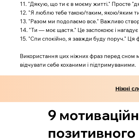
11. "Дякую, що ти є в моєму житті." Просте "
12. "Я люблю тебе такою/таким, якою/яким ти
13. "Разом ми подолаємо все." Важливо створ
14. "Ти — моє щастя." Це заспокоює і нагадує
15. "Спи спокійно, я завжди буду поруч." Ця 
Використання цих ніжних фраз перед сном м
відчувати себе коханими і підтримуваними.
Ніжні сл
9 мотиваційн
позитивного 