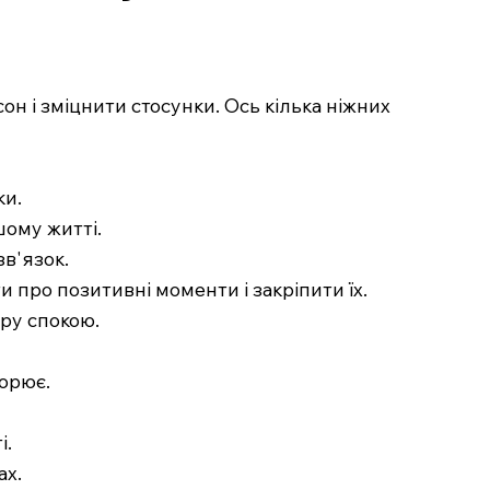
н і зміцнити стосунки. Ось кілька ніжних
ки.
шому житті.
зв'язок.
и про позитивні моменти і закріпити їх.
еру спокою.
ьорює.
і.
ах.