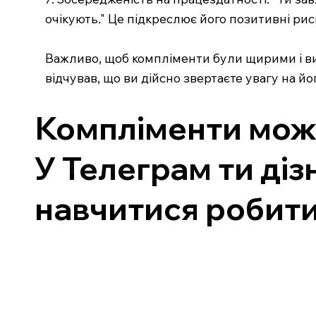
очікують." Це підкреслює його позитивні рис
Важливо, щоб компліменти були щирими і вих
відчував, що ви дійсно звертаєте увагу на йо
Компліменти можут
У Телеграм ти діз
навчитися робити