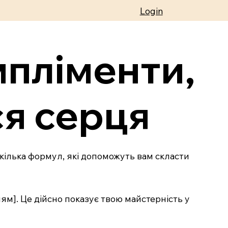
Login
мпліменти,
ся серця
кілька формул, які допоможуть вам скласти
ям]. Це дійсно показує твою майстерність у