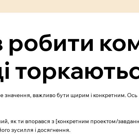
в робити ко
ді торкають
е значення, важливо бути щирим і конкретним. Ось 
ний, як ти впорався з [конкретним проектом/завданн
його зусилля і досягнення.