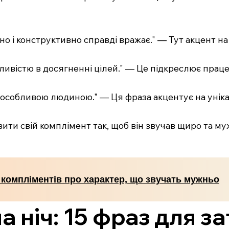
но і конструктивно справді вражає." — Тут акцент на
ливістю в досягненні цілей." — Це підкреслює праце
е особливою людиною." — Ця фраза акцентує на унікал
ити свій комплімент так, щоб він звучав щиро та м
 компліментів про характер, що звучать мужньо
а ніч: 15 фраз для з