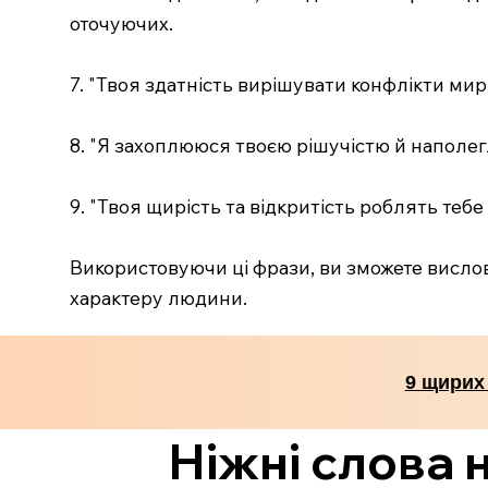
оточуючих.
7. "Твоя здатність вирішувати конфлікти мир
8. "Я захоплююся твоєю рішучістю й наполег
9. "Твоя щирість та відкритість роблять теб
Використовуючи ці фрази, ви зможете вислов
характеру людини.
9 щирих
Ніжні слова н