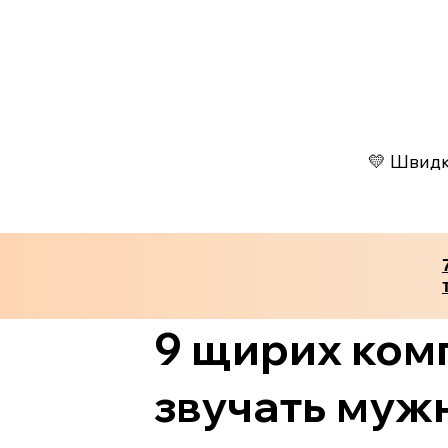
💛 Швидко
9 щирих комп
звучать муж