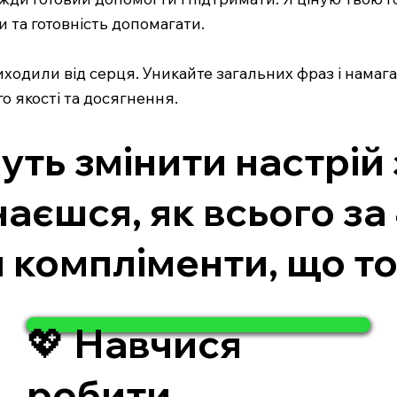
и та готовність допомагати.
одили від серця. Уникайте загальних фраз і намага
го якості та досягнення.
ь змінити настрій з
наєшся, як всього за
 компліменти, що т
💖 Навчися
робити