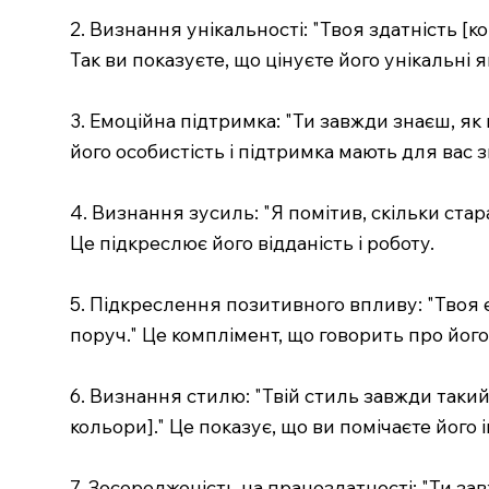
2. Визнання унікальності: "Твоя здатність [к
Так ви показуєте, що цінуєте його унікальні я
3. Емоційна підтримка: "Ти завжди знаєш, як
його особистість і підтримка мають для вас 
4. Визнання зусиль: "Я помітив, скільки стара
Це підкреслює його відданість і роботу.
5. Підкреслення позитивного впливу: "Твоя
поруч." Це комплімент, що говорить про йог
6. Визнання стилю: "Твій стиль завжди такий
кольори]." Це показує, що ви помічаєте його 
7. Зосередженість на працездатності: "Ти за