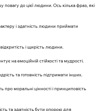
 повагу до цієї людини. Ось кілька фраз, які
рактеру і здатність людини приймати
 відкритість і щирість людини.
тує на емоційній стійкості та мудрості.
дрість та готовність підтримати інших.
ть про моральні цінності і принциповість
ність та здатність бути опорою для