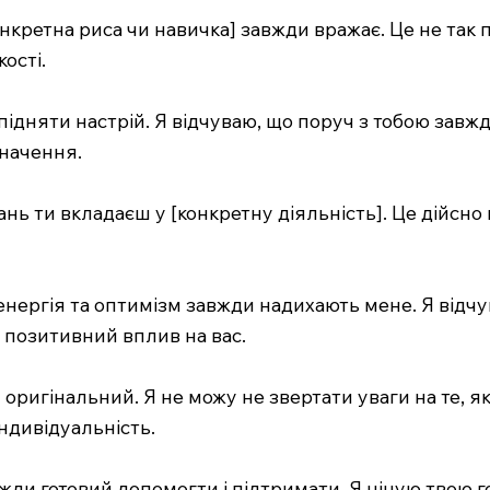
онкретна риса чи навичка] завжди вражає. Це не так п
кості.
 підняти настрій. Я відчуваю, що поруч з тобою завж
значення.
нь ти вкладаєш у [конкретну діяльність]. Це дійсно в
 енергія та оптимізм завжди надихають мене. Я від
о позитивний вплив на вас.
 оригінальний. Я не можу не звертати уваги на те, як
індивідуальність.
вжди готовий допомогти і підтримати. Я ціную твою го