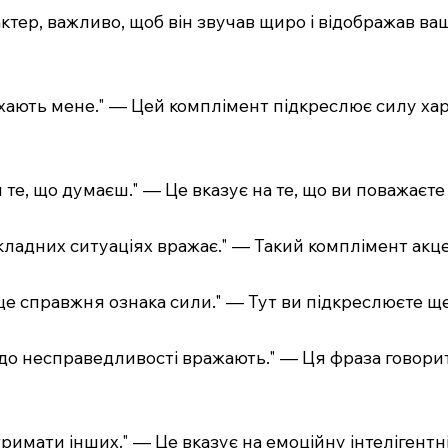
тер, важливо, щоб він звучав щиро і відображав вашу
дихають мене." — Цей комплімент підкреслює силу ха
 те, що думаєш." — Це вказує на те, що ви поважаєте
кладних ситуаціях вражає." — Такий комплімент акцен
 це справжня ознака сили." — Тут ви підкреслюєте ще
ь до несправедливості вражають." — Ця фраза говори
дтримати інших." — Це вказує на емоційну інтелігент