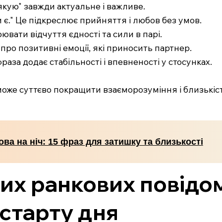
дякую" завжди актуальне і важливе.
 є." Це підкреслює прийняття і любов без умов.
ювати відчуття єдності та сили в парі.
 про позитивні емоції, які приносить партнер.
фраза додає стабільності і впевненості у стосунках.
оже суттєво покращити взаєморозуміння і близькіс
ова на ніч: 15 фраз для затишку та близькості
их ранкових повідо
старту дня