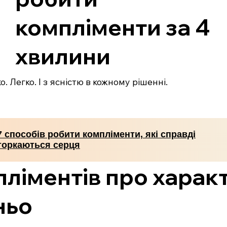
компліменти за 4
хвилини
. Легко. І з ясністю в кожному рішенні.
7 способів робити компліменти, які справді
торкаються серця
ліментів про харак
ньо