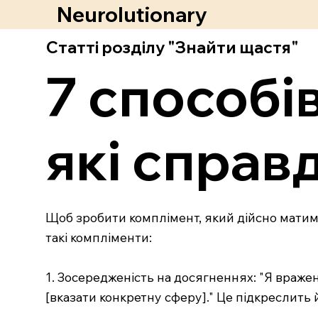
Neurolutionary
Статті розділу "Знайти щастя"
7 способі
які справ
Щоб зробити комплімент, який дійсно матим
такі компліменти:
1. Зосередженість на досягненнях: "Я враже
[вказати конкретну сферу]." Це підкреслить 