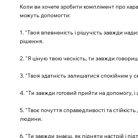
Коли ви хочете зробити комплімент про харак
можуть допомогти:
1. "Твоя впевненість і рішучість завжди на
рішення.
2. "Я ціную твою чесність, ти завжди говориш
3. "Твоя здатність залишатися спокійним у с
4. "Ти завжди готовий прийти на допомогу, і
5. "Твоє почуття справедливості та стійкіст
людини.
6. "Ти завжди знаєш, як підняти настрій і пі