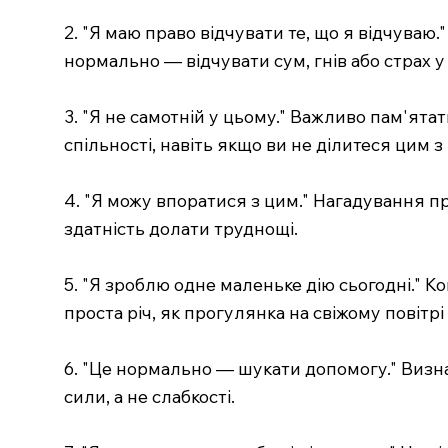
2. "Я маю право відчувати те, що я відчуваю.
нормально — відчувати сум, гнів або страх у
3. "Я не самотній у цьому." Важливо пам'ята
спільності, навіть якщо ви не ділитеся цим з
4. "Я можу впоратися з цим." Нагадування пр
здатність долати труднощі.
5. "Я зроблю одне маленьке дію сьогодні." 
проста річ, як прогулянка на свіжому повітр
6. "Це нормально — шукати допомогу." Визна
сили, а не слабкості.