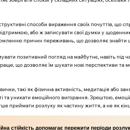
нструктивні способи вираження своїх почуттів, що с
підтримкою, або ж записувати свої думки у щоденни
ідомленню причин переживань, що дозволяє знайти 
мувати позитивний погляд на майбутнє, навіть під ча
 краще, що дозволяє їм шукати нові перспективи та м
вички, такі як фізична активність, медитація або за
ті та уникати емоційного вигорання. Зрештою, емоці
гше приймати розлуку як частину життя, а не як кінц
ійна стійкість допомагає пережити періоди розлу