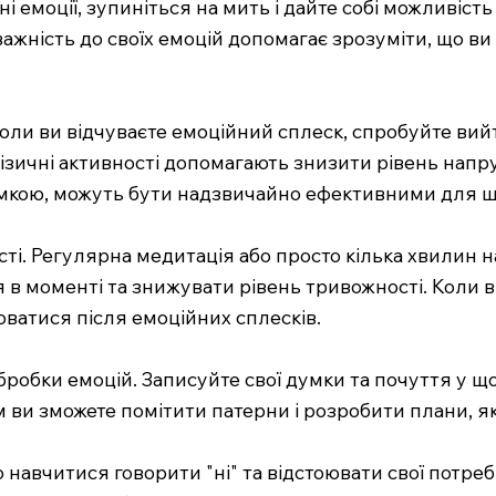
і емоції, зупиніться на мить і дайте собі можливіст
Уважність до своїх емоцій допомагає зрозуміти, що в
Коли ви відчуваєте емоційний сплеск, спробуйте вий
Фізичні активності допомагають знизити рівень напру
римкою, можуть бути надзвичайно ефективними для ш
сті. Регулярна медитація або просто кілька хвилин
в моменті та знижувати рівень тривожності. Коли в
ватися після емоційних сплесків.
обробки емоцій. Записуйте свої думки та почуття у 
сом ви зможете помітити патерни і розробити плани, 
навчитися говорити "ні" та відстоювати свої потреби