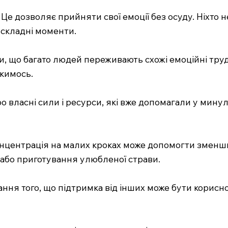
" Це дозволяє прийняти свої емоції без осуду. Ніхто 
 складні моменти.
ти, що багато людей переживають схожі емоційні тру
 кимось.
о власні сили і ресурси, які вже допомагали у мину
Концентрація на малих кроках може допомогти зменш
і або приготування улюбленої страви.
ння того, що підтримка від інших може бути корисн