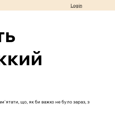
Login
ть
жкий
м'ятати, що, як би важко не було зараз, з