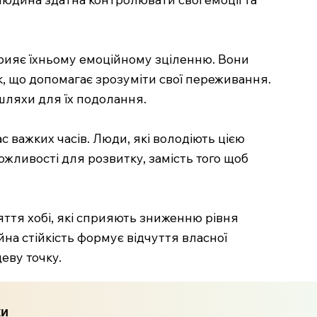
прияє їхньому емоційному зціленню. Вони
к, що допомагає зрозуміти свої переживання.
шляхи для їх подолання.
с важких часів. Люди, які володіють цією
ожливості для розвитку, замість того щоб
няття хобі, які сприяють зниженню рівня
йна стійкість формує відчуття власної
еву точку.
ки