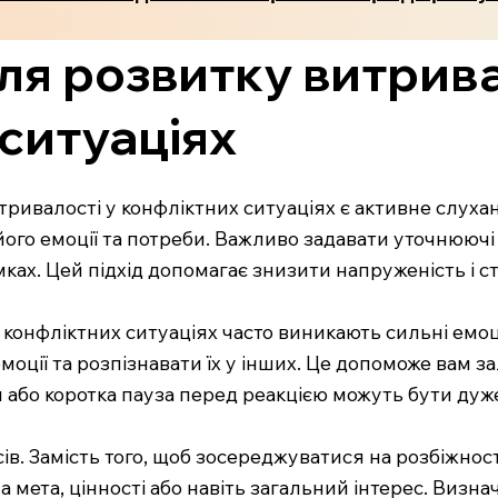
ля розвитку витрива
ситуаціях
ривалості у конфліктних ситуаціях є активне слухан
його емоції та потреби. Важливо задавати уточнюючі
умках. Цей підхід допомагає знизити напруженість і 
конфліктних ситуаціях часто виникають сильні емоц
моції та розпізнавати їх у інших. Це допоможе вам з
 або коротка пауза перед реакцією можуть бути ду
в. Замість того, щоб зосереджуватися на розбіжностя
 мета, цінності або навіть загальний інтерес. Визн