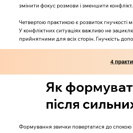
змінити фокус розмови і зменшити конфлікт.
Четвертою практикою є розвиток гнучкості ми
У конфліктних ситуаціях важливо не зациклю
прийнятними для всіх сторін. Гнучкість до
4 практи
Як формуват
після сильни
Формування звички повертатися до спокою п