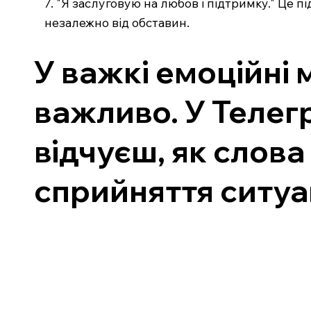
7. "Я заслуговую на любов і підтримку." Це п
незалежно від обставин.
У важкі емоційні
важливо. У Телегр
відчуєш, як слова
сприйняття ситуац