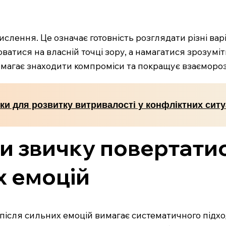
слення. Це означає готовність розглядати різні варі
ватися на власній точці зору, а намагатися зрозуміт
помагає знаходити компроміси та покращує взаєморо
ки для розвитку витривалості у конфліктних ситу
и звичку повертати
х емоцій
ісля сильних емоцій вимагає систематичного підхо