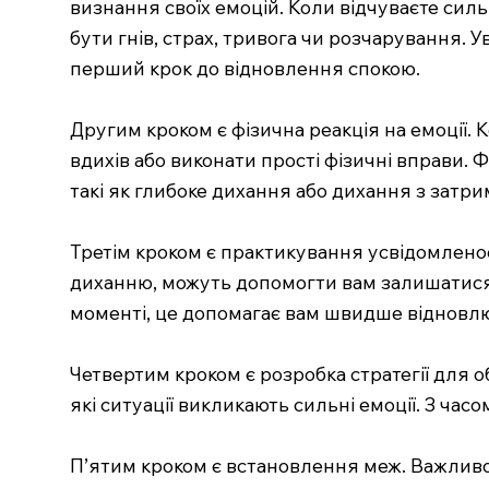
визнання своїх емоцій. Коли відчуваєте сильн
бути гнів, страх, тривога чи розчарування. 
перший крок до відновлення спокою.
Другим кроком є фізична реакція на емоції. 
вдихів або виконати прості фізичні вправи. 
такі як глибоке дихання або дихання з зат
Третім кроком є практикування усвідомлено
диханню, можуть допомогти вам залишатися 
моменті, це допомагає вам швидше відновлю
Четвертим кроком є розробка стратегії для 
які ситуації викликають сильні емоції. З ча
П’ятим кроком є встановлення меж. Важливо 