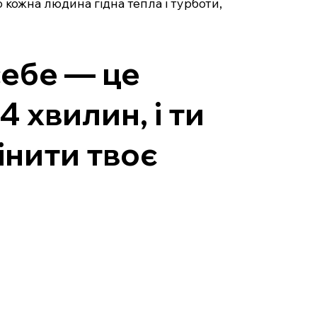
о кожна людина гідна тепла і турботи,
себе — це
 хвилин, і ти
інити твоє