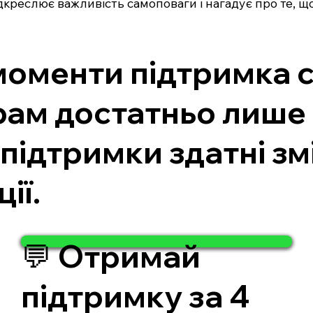
ідкреслює важливість самоповаги і нагадує про те, щ
 моменти підтримка 
ам достатньо лише 4
 підтримки здатні зм
ії.
💬 Отримай
підтримку за 4