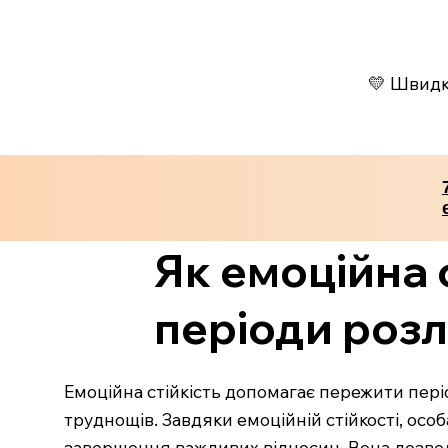
💛 Швидко
Як емоційна 
періоди роз
Емоційна стійкість допомагає пережити пер
труднощів. Завдяки емоційній стійкості, ос
завершення важливих відносин. Вона дозволя