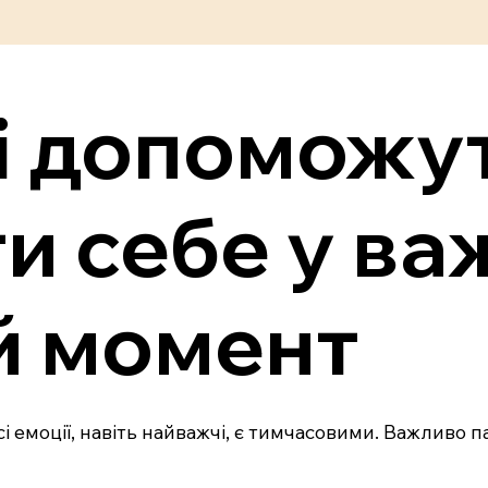
кі допоможу
и себе у ва
й момент
сі емоції, навіть найважчі, є тимчасовими. Важливо па