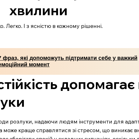
хвилини
. Легко. І з ясністю в кожному рішенні.
7 фраз, які допоможуть підтримати себе у важкий
емоційний момент
стійкість допомага
луки
іоди розлуки, надаючи людям інструменти для адапт
оба може краще справлятися зі стресом, що виникає 
є зберігати спокій у складних ситуаціях, оскільки 