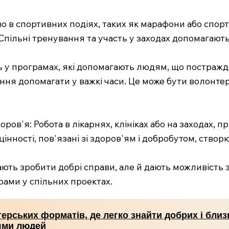
во в спортивних подіях, таких як марафони або спор
Спільні тренування та участь у заходах допомагають 
ть у програмах, які допомагають людям, що постраж
ання допомагати у важкі часи. Це може бути волонте
доров'я: Робота в лікарнях, клініках або на заходах,
цінності, пов'язані зі здоров'ям і добробутом, ство
ють зробити добрі справи, але й дають можливість 
ами у спільних проектах.
ерських форматів, де легко знайти добрих і близ
ями людей