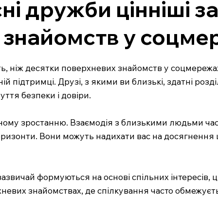
сні дружби цінніші з
 знайомств у соцме
ть, ніж десятки поверхневих знайомств у соцмережах
й підтримці. Друзі, з якими ви близькі, здатні розд
ття безпеки і довіри.
ному зростанню. Взаємодія з близькими людьми част
горизонти. Вони можуть надихати вас на досягнення 
азвичай формуються на основі спільних інтересів, ц
верхневих знайомствах, де спілкування часто обмеж