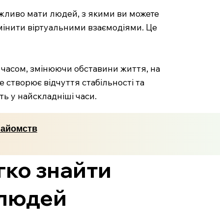
важливо мати людей, з якими ви можете
мінити віртуальними взаємодіями. Це
 часом, змінюючи обставини життя, на
е створює відчуття стабільності та
ь у найскладніші часи.
найомств
гко знайти
 людей