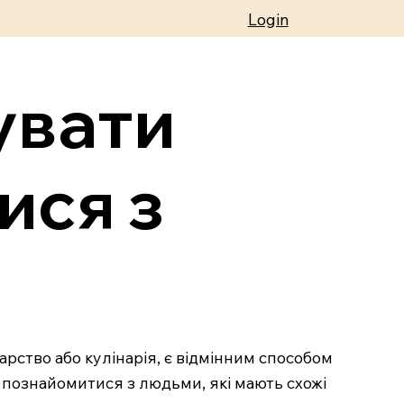
Login
увати
ися з
чарство або кулінарія, є відмінним способом
 познайомитися з людьми, які мають схожі