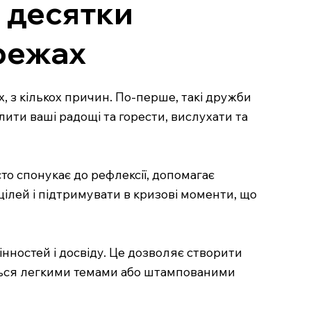
а десятки
режах
, з кількох причин. По-перше, такі дружби
ілити ваші радощі та горести, вислухати та
о спонукає до рефлексії, допомагає
цілей і підтримувати в кризові моменти, що
інностей і досвіду. Це дозволяє створити
ується легкими темами або штампованими