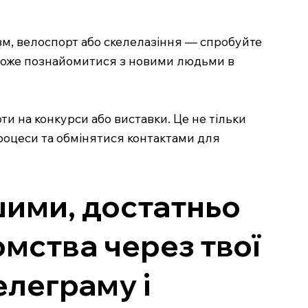
изм, велоспорт або скелелазіння — спробуйте
оможе познайомитися з новими людьми в
ти на конкурси або виставки. Це не тільки
процеси та обмінятися контактами для
ішими, достатньо
омства через твої
елеграму і