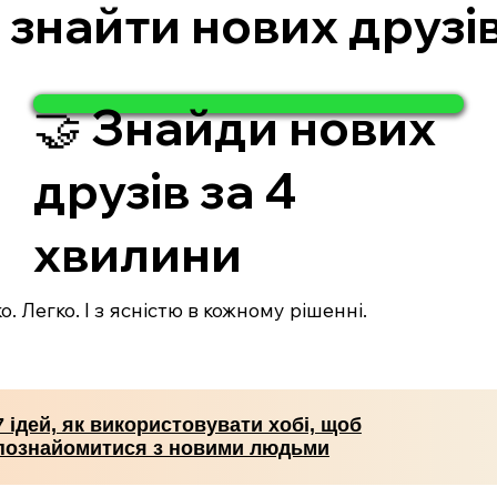
о знайти нових друзів
🤝 Знайди нових
друзів за 4
хвилини
. Легко. І з ясністю в кожному рішенні.
7 ідей, як використовувати хобі, щоб
познайомитися з новими людьми