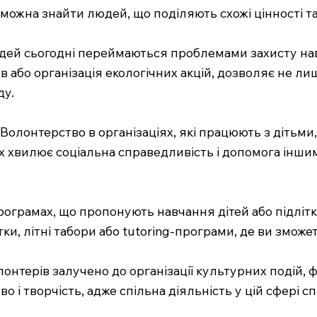
можна знайти людей, що поділяють схожі цінності та 
 людей сьогодні переймаються проблемами захисту н
 або організація екологічних акцій, дозволяє не ли
ду.
ії: Волонтерство в організаціях, які працюють з діт
х хвилює соціальна справедливість і допомога іншим
 програмах, що пропонують навчання дітей або підлітк
тки, літні табори або tutoring-програми, де ви зможе
лонтерів залучено до організації культурних подій, 
о і творчість, адже спільна діяльність у цій сфері 