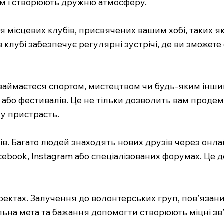
ам і створюють дружню атмосферу.
ня місцевих клубів, присвячених вашим хобі, таких як
клубі забезпечує регулярні зустрічі, де ви зможете
и займаєтеся спортом, мистецтвом чи будь-яким інши
 або фестивалів. Це не тільки дозволить вам продем
у пристрасть.
в. Багато людей знаходять нових друзів через онла
ebook, Instagram або спеціалізованих форумах. Це 
оектах. Залучення до волонтерських груп, пов’язани
ьна мета та бажання допомогти створюють міцні зв