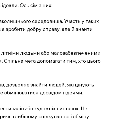
ідеали. Ось сім з них:
авколишнього середовища. Участь у таких
ше зробити добру справу, але й знайти
ьми, літніми людьми або малозабезпеченими
. Спільна мета допомагати тим, хто цього
ів, дозволяє знайти людей, які цінують
те обмінюватися досвідом і ідеями.
фестивалів або художніх виставок. Це
сприяє глибшому спілкуванню і обміну