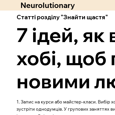
Neurolutionary
Статті розділу "Знайти щастя"
7 ідей, я
хобі, щоб
новими л
1. Запис на курси або майстер-класи. Вибір 
зустріти однодумців. У групових заняттях в