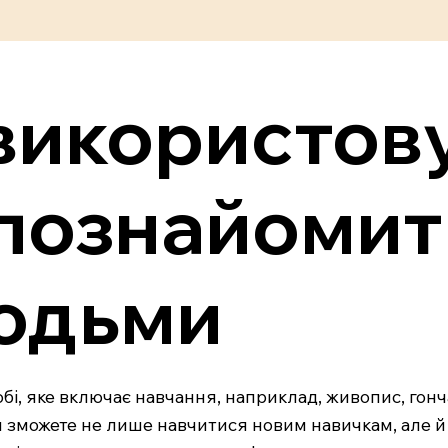
к використов
 познайомит
юдьми
хобі, яке включає навчання, наприклад, живопис, гон
и зможете не лише навчитися новим навичкам, але й