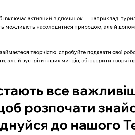
хобі включає активний відпочинок — наприклад, тур
асть можливість насолодитися природою, але й доп
и займаєтеся творчістю, спробуйте подавати свої робо
, але й зустріти інших митців, обговорити творчі 
ки стають все важлив
 щоб розпочати знай
днуйся до нашого Т