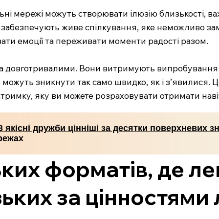
іальні мережі можуть створювати ілюзію близькості, 
и забезпечують живе спілкування, яке неможливо за
вати емоції та переживати моменти радості разом.
 та довготривалими. Вони витримують випробування
 можуть зникнути так само швидко, як і з’явилися. Ц
дтримку, яку ви можете розраховувати отримати навіт
 якісні дружби цінніші за десятки поверхневих з
режах
ких форматів, де ле
зьких за цінностями