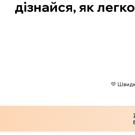
дізнайся, як легк
💛 Швидко