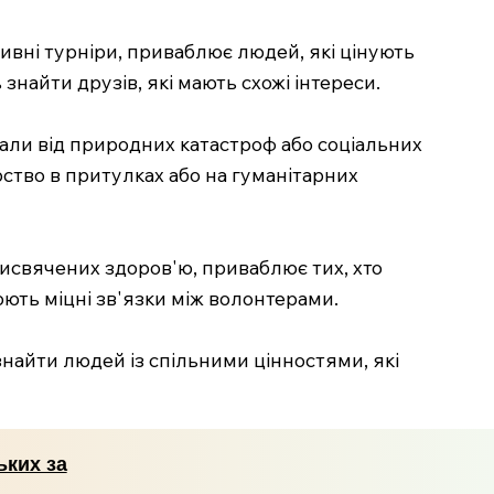
тивні турніри, приваблює людей, які цінують
знайти друзів, які мають схожі інтереси.
дали від природних катастроф або соціальних
рство в притулках або на гуманітарних
 присвячених здоров'ю, приваблює тих, хто
рюють міцні зв'язки між волонтерами.
знайти людей із спільними цінностями, які
ьких за