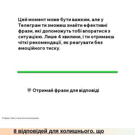
Цей момент може бути важким, але у
Телеграм ти зможеш знайти ефективні
фрази, які допоможуть тобі впоратися з
ситуацією. Лише 4 хвилини, і ти отримаєш
чіткі рекомендації, як реагувати без
емоційного тиску.
💬 Отримай фрази для відповіді
💛 Швидко. Легко. І з ясністю в кожному рішенні.
8 відповідей для колишнього, що