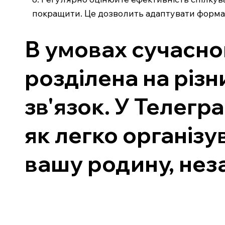
покращити. Це дозволить адаптувати формати
В умовах сучасно
розділена на різн
зв'язок. У Телегр
як легко організу
вашу родину, неза