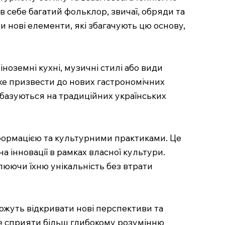
в себе багатий фольклор, звичаї, обряди та
ти нові елементи, які збагачують цю основу,
оземні кухні, музичні стилі або види
оже призвести до нових гастрономічних
 базуються на традиційних українських
нформацією та культурними практиками. Це
 інновації в рамках власної культури.
слюючи їхню унікальність без втрати
можуть відкривати нові перспективи та
може сприяти більш глибокому розумінню