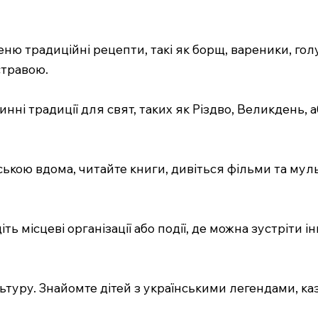
еню традиційні рецепти, такі як борщ, вареники, гол
стравою.
динні традиції для свят, таких як Різдво, Великдень,
нською вдома, читайте книги, дивіться фільми та му
іть місцеві організації або події, де можна зустріти
ультуру. Знайомте дітей з українськими легендами, 