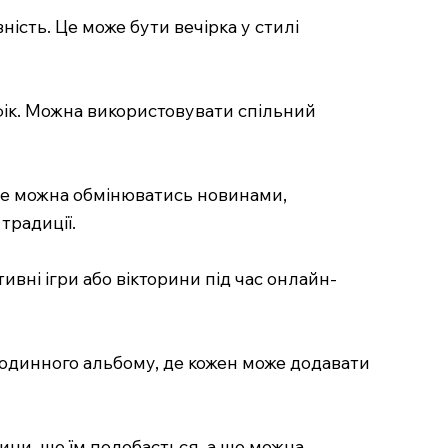
ність. Це може бути вечірка у стилі
рафік. Можна використовувати спільний
, де можна обмінюватись новинами,
традиції.
тивні ігри або вікторини під час онлайн-
 родинного альбому, де кожен може додавати
дини, що їм подобається, а що можна