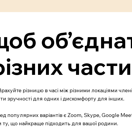
 щоб об’єдн
різних части
Врахуйте різницю в часі між різними локаціями члені
ти зручності для одних і дискомфорту для інших.
ред популярних варіантів є Zoom, Skype, Google Me
 ту, що найкраще підходить для вашої родини.