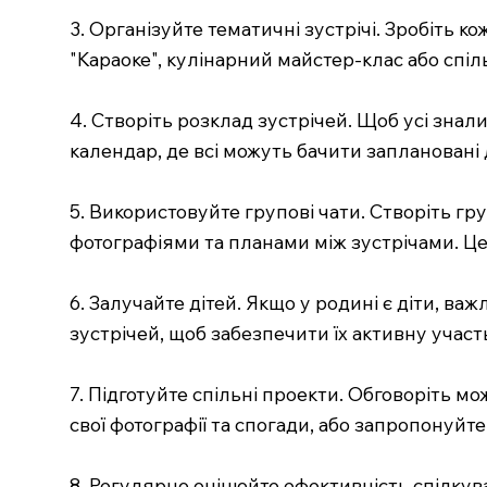
3. Організуйте тематичні зустрічі. Зробіть к
"Караоке", кулінарний майстер-клас або спі
4. Створіть розклад зустрічей. Щоб усі знал
календар, де всі можуть бачити заплановані д
5. Використовуйте групові чати. Створіть гр
фотографіями та планами між зустрічами. Це 
6. Залучайте дітей. Якщо у родині є діти, ва
зустрічей, щоб забезпечити їх активну участ
7. Підготуйте спільні проекти. Обговоріть 
свої фотографії та спогади, або запропонуйте
8. Регулярно оцінюйте ефективність спілкува