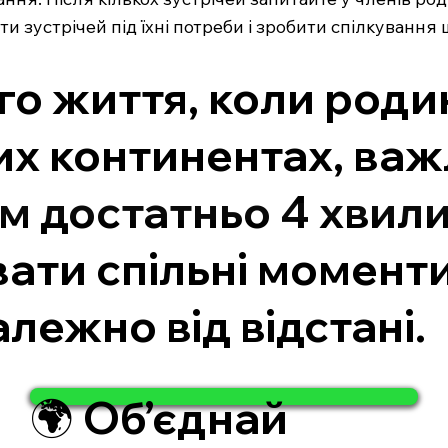
 зустрічей під їхні потреби і зробити спілкування
го життя, коли роди
их континентах, важ
ам достатньо 4 хвили
вати спільні моменти
лежно від відстані.
🌍 Об’єднай