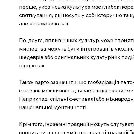
перше, українська культура має глибокі коре
святкування, які несуть у собі історичне та
але не замінюють її.
По-друге, вплив інших культур може сприяти
мистецтва можуть бути інтегровані в україн
шедеврів або оригінальних культурних подій
цінностях.
Також варто зазначити, що глобалізація та
створює можливості для українців ознайомити
Наприклад, спільні фестивалі або міжнародні
національної ідентичності.
Крім того, іноземні традиції можуть слугува
спонукати до роздумів про власні традиції, ї