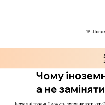
💛 Швидко
Чому іноземн
а не заміняти
Іноземні традиції можуть доповнювати украї