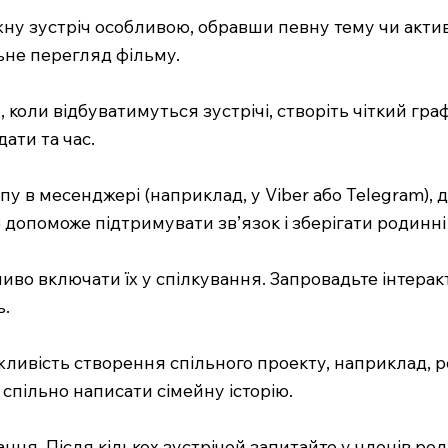
ожну зустріч особливою, обравши певну тему чи актив
льне перегляд фільму.
и, коли відбуватимуться зустрічі, створіть чіткий г
ати та час.
упу в месенджері (наприклад, у Viber або Telegram)
допоможе підтримувати зв’язок і зберігати родинні 
жливо включати їх у спілкування. Запровадьте інтерак
ь.
можливість створення спільного проекту, наприклад,
 спільно написати сімейну історію.
ння. Після кількох зустрічей запитайте у членів ро