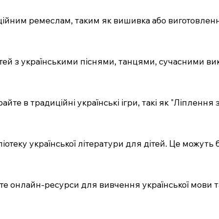
иційним ремеслам, таким як вишивка або виготовленн
ітей з українськими піснями, танцями, сучасними в
райте в традиційні українські ігри, такі як "Ліплення
іотеку української літератури для дітей. Це можуть б
йте онлайн-ресурси для вивчення української мови т