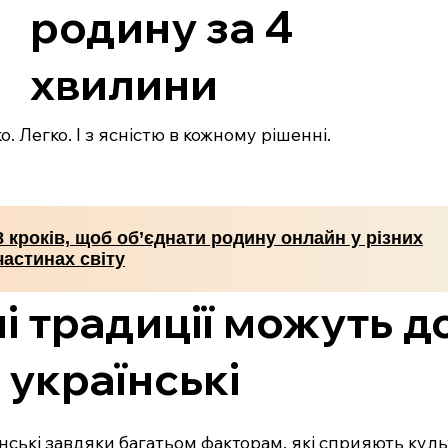
родину за 4
хвилини
. Легко. І з ясністю в кожному рішенні.
8 кроків, щоб об’єднати родину онлайн у різних
частинах світу
і традиції можуть 
 українські
нські завдяки багатьом факторам, які сприяють кул