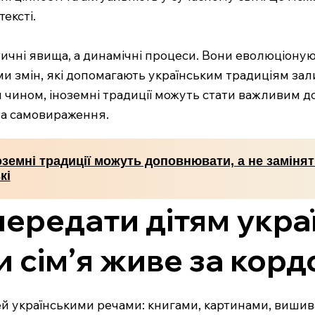
тексті.
ичні явища, а динамічні процеси. Вони еволюціонуют
ами змін, які допомагають українським традиціям з
им чином, іноземні традиції можуть стати важливим 
та самовираження.
земні традиції можуть доповнювати, а не заміня
кі
 передати дітям укра
ли сім’я живе за кор
ей українськими речами: книгами, картинами, вишива