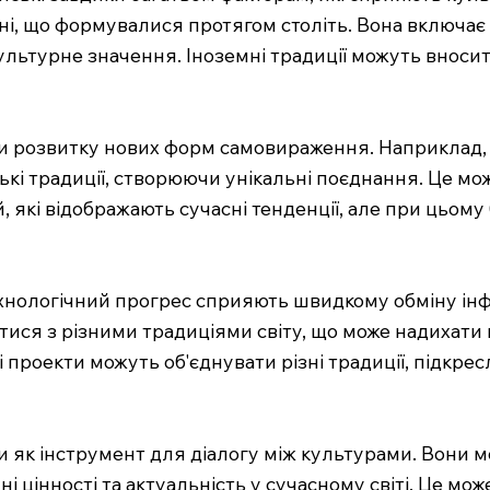
ні, що формувалися протягом століть. Вона включає 
 культурне значення. Іноземні традиції можуть вноси
 розвитку нових форм самовираження. Наприклад, ін
ські традиції, створюючи унікальні поєднання. Це м
, які відображають сучасні тенденції, але при цьому
 технологічний прогрес сприяють швидкому обміну і
ся з різними традиціями світу, що може надихати на
 проекти можуть об'єднувати різні традиції, підкре
ти як інструмент для діалогу між культурами. Вони 
хні цінності та актуальність у сучасному світі. Це 