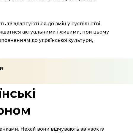
ь та адаптуються до змін у суспільстві.
алишатися актуальними і живими, при цьому
доповненням до української культури,
ти
їнські
доном
нками. Нехай вони відчувають зв’язок із