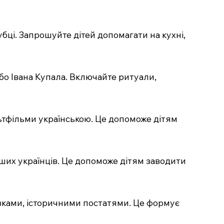
убці. Запрошуйте дітей допомагати на кухні,
 або Івана Купала. Включайте ритуали,
льтфільми українською. Це допоможе дітям
 інших українців. Це допоможе дітям заводити
казками, історичними постатями. Це формує