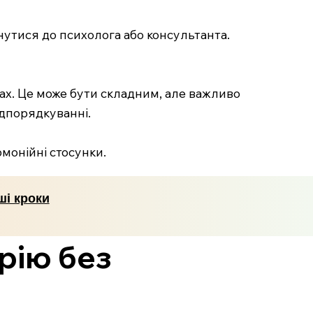
нутися до психолога або консультанта.
нках. Це може бути складним, але важливо
ідпорядкуванні.
рмонійні стосунки.
ші кроки
рію без