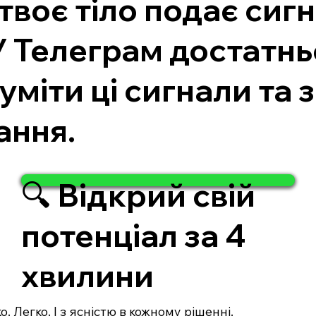
твоє тіло подає сиг
 Телеграм достатнь
зуміти ці сигнали та 
ання.
🔍 Відкрий свій
потенціал за 4
хвилини
. Легко. І з ясністю в кожному рішенні.