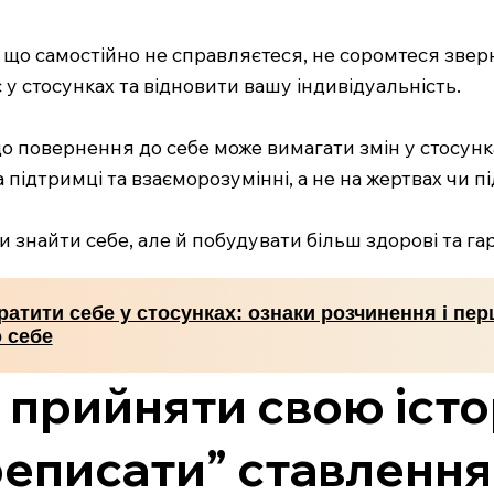
, що самостійно не справляєтеся, не соромтеся звер
у стосунках та відновити вашу індивідуальність.
о, що повернення до себе може вимагати змін у стосу
 підтримці та взаєморозумінні, а не на жертвах чи п
и знайти себе, але й побудувати більш здорові та га
ратити себе у стосунках: ознаки розчинення і пер
 себе
б прийняти свою істо
реписати” ставлення