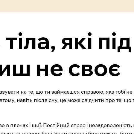
 тіла, які п
иш не своє
вказувати на те, що ти займаєшся справою, яка тобі 
тому, навіть після сну, це може свідчити про те, що 
о в плечах і шиї. Постійний стрес і незадоволеніст
вагу на головні болі. Часті головні болі можуть бут