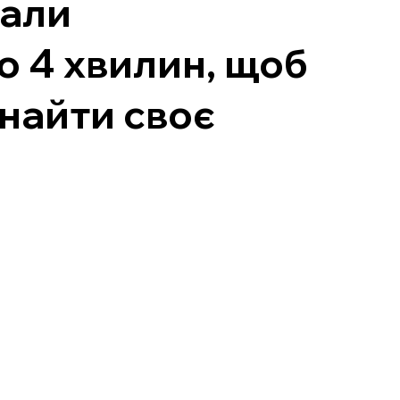
нали
о 4 хвилин, щоб
знайти своє