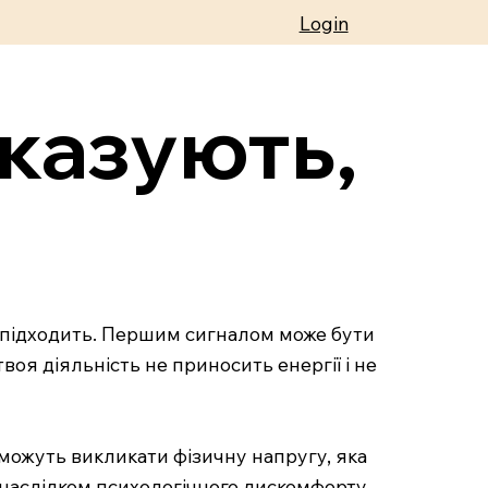
Login
ідказують,
не підходить. Першим сигналом може бути
твоя діяльність не приносить енергії і не
ь можуть викликати фізичну напругу, яка
и наслідком психологічного дискомфорту,