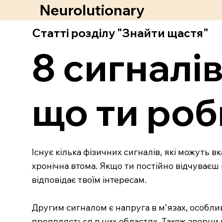
Neurolutionary
Статті розділу "Знайти щастя"
8 сигналів
що ти роб
Існує кілька фізичних сигналів, які можуть 
хронічна втома. Якщо ти постійно відчуваєш в
відповідає твоїм інтересам.
Другим сигналом є напруга в м’язах, особлив
проявляється в цих областях. Також зверни у