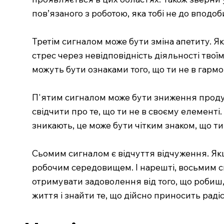
пов’язаного з роботою, яка тобі не до вподоб
Третім сигналом може бути зміна апетиту. Я
стрес через невідповідність діяльності тво
можуть бути ознаками того, що ти не в гармон
П'ятим сигналом може бути зниження продук
свідчити про те, що ти не в своєму елементі
зникають, це може бути чітким знаком, що т
Сьомим сигналом є відчуття відчуження. Якщ
робочим середовищем. І нарешті, восьмим с
отримувати задоволення від того, що робиш,
життя і знайти те, що дійсно приносить раді