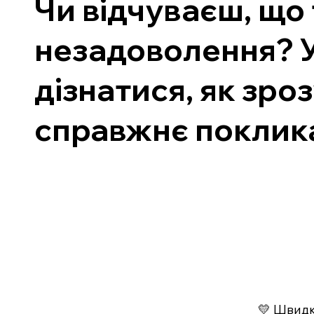
Чи відчуваєш, що 
незадоволення? У
дізнатися, як зро
справжнє поклик
💛 Швидко