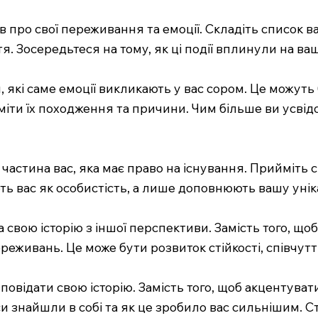
в про свої переживання та емоції. Складіть список ва
я. Зосередьтеся на тому, як ці події вплинули на в
які саме емоції викликають у вас сором. Це можуть б
міти їх походження та причини. Чим більше ви усвід
 частина вас, яка має право на існування. Прийміть
ь вас як особистість, а лише доповнюють вашу унік
свою історію з іншої перспективи. Замість того, щоб
реживань. Це може бути розвиток стійкості, співчутт
озповідати свою історію. Замість того, щоб акцентува
рси знайшли в собі та як це зробило вас сильнішим.