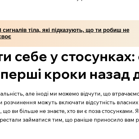
8 сигналів тіла, які підказують, що ти робиш не
своє
ти себе у стосунках:
 перші кроки назад 
альність, але іноді ми можемо відчути, що втрачаєм
 розчинення можуть включати відсутність власних і
, що ви більше не знаєте, хто ви є поза стосунками.
перестали займатися тим, що раніше приносило вам 