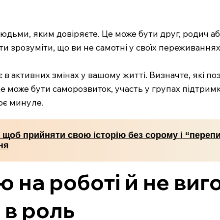
 людьми, яким довіряєте. Це може бути друг, родич аб
и зрозуміти, що ви не самотні у своїх переживаннях
 в активних змінах у вашому житті. Визначте, які поз
 Це може бути саморозвиток, участь у групах підтри
воє минуле.
, щоб прийняти свою історію без сорому і “переп
ня
 на роботі й не виго
 в роль