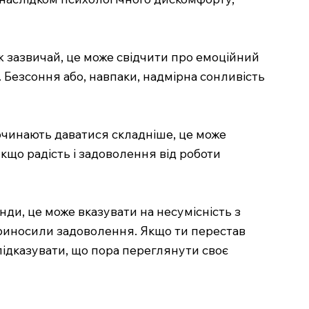
ж зазвичай, це може свідчити про емоційний
 Безсоння або, навпаки, надмірна сонливість
очинають даватися складніше, це може
Якщо радість і задоволення від роботи
ди, це може вказувати на несумісність з
приносили задоволення. Якщо ти перестав
підказувати, що пора переглянути своє