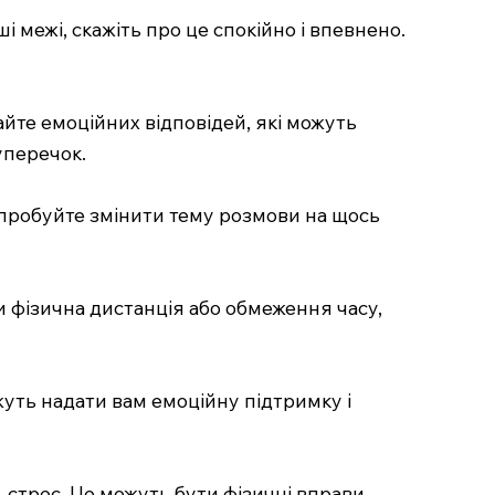
і межі, скажіть про це спокійно і впевнено.
кайте емоційних відповідей, які можуть
уперечок.
 спробуйте змінити тему розмови на щось
 фізична дистанція або обмеження часу,
жуть надати вам емоційну підтримку і
 стрес. Це можуть бути фізичні вправи,