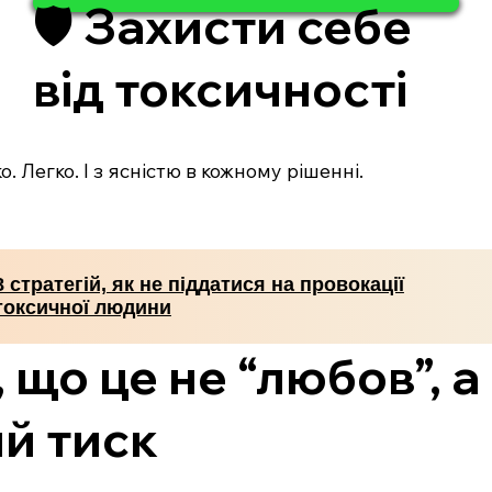
🛡️ Захисти себе
від токсичності
. Легко. І з ясністю в кожному рішенні.
8 стратегій, як не піддатися на провокації
токсичної людини
 що це не “любов”, а
й тиск