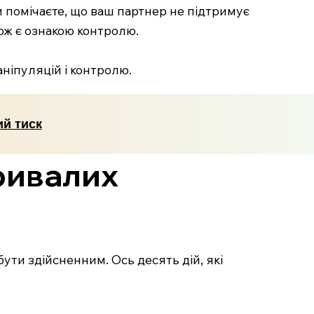
и помічаєте, що ваш партнер не підтримує
акож є ознакою контролю.
ніпуляцій і контролю.
ий тиск
тривалих
ути здійсненним. Ось десять дій, які