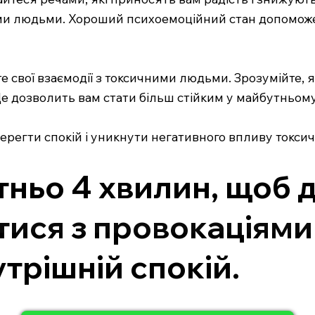
ними людьми. Хороший психоемоційний стан допомож
те свої взаємодії з токсичними людьми. Зрозумійте, я
Це дозволить вам стати більш стійким у майбутньому
ерегти спокій і уникнути негативного впливу токси
ньо 4 хвилин, щоб д
ися з провокаціями
утрішній спокій.