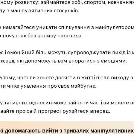
асному розвитку: займайтеся хобі, спортом, навчання
ду з маніпулятивних стосунків.
ин намагайтеся уникати спілкування з маніпулятором
х почуттях без впливу партнера.
рес і емоційний біль можуть супроводжувати вихід із
ксації, які допоможуть вам впоратися з емоціями.
а тому, чого ви хочете досягти в житті після виходу з
ати чітке уявлення про своє майбутнє.
улятивних відносин може зайняти час, і ви можете відч
бувайте про свій прогрес і рухайтеся вперед.
які допомагають вийти з тривалих маніпулятивних