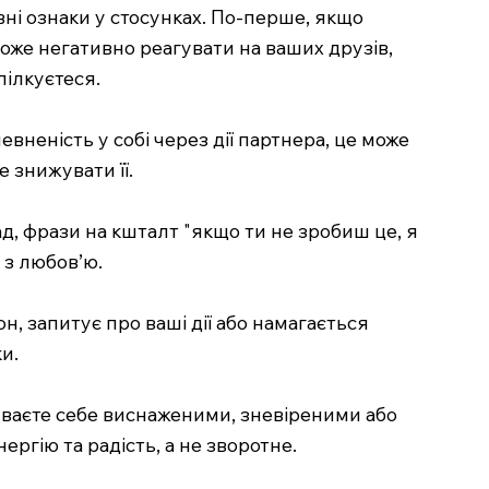
вні ознаки у стосунках. По-перше, якщо
оже негативно реагувати на ваших друзів,
пілкуєтеся.
евненість у собі через дії партнера, це може
 знижувати її.
ад, фрази на кшталт "якщо ти не зробиш це, я
о з любов’ю.
, запитує про ваші дії або намагається
и.
чуваєте себе виснаженими, зневіреними або
ргію та радість, а не зворотне.