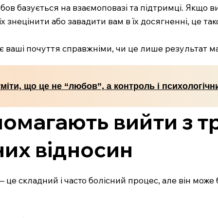
ов базується на взаємоповазі та підтримці. Якщо в
 їх знецінити або завадити вам в їх досягненні, це т
є ваші почуття справжніми, чи це лише результат ма
міти, що це не “любов”, а контроль і психологічн
допомагають вийти з 
них відносин
це складний і часто болісний процес, але він може б