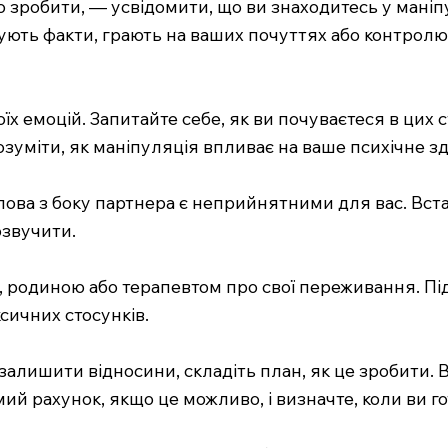
о зробити, — усвідомити, що ви знаходитесь у маніп
ують факти, грають на ваших почуттях або контролю
оїх емоцій. Запитайте себе, як ви почуваєтеся в цих
озуміти, як маніпуляція впливає на ваше психічне зд
 чи слова з боку партнера є неприйнятними для вас. 
 озвучити.
и, родиною або терапевтом про свої переживання. П
сичних стосунків.
залишити відносини, складіть план, як це зробити. В
й рахунок, якщо це можливо, і визначте, коли ви го