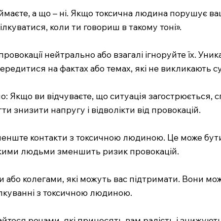
иймаєте, а що – ні. Якщо токсична людина порушує ваш
ілкуватися, коли ти говориш в такому тоні».
 провокації нейтрально або взагалі ігноруйте їх. Уни
ередитися на фактах або темах, які не викликають с
о: Якщо ви відчуваєте, що ситуація загострюється,
и знизити напругу і відволікти від провокацій.
менште контакти з токсичною людиною. Це може бути
акими людьми зменшить ризик провокацій.
и або колегами, які можуть вас підтримати. Вони мо
ілкуванні з токсичною людиною.
йтеся речами, які приносять вам радість і знижують