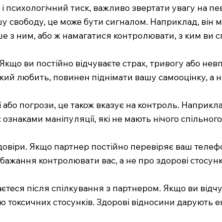
 і психологічний тиск, важливо звертати увагу на пе
 свободу, це може бути сигналом. Наприклад, він м
 з ним, або ж намагатися контролювати, з ким ви с
Якщо ви постійно відчуваєте страх, тривогу або невп
кий любить, повинен піднімати вашу самооцінку, а не
ї або погрози, це також вказує на контроль. Наприкл
є ознаками маніпуляції, які не мають нічого спільног
овіри. Якщо партнер постійно перевіряє ваш телефон
 бажання контролювати вас, а не про здорові стосунк
ваєтеся після спілкування з партнером. Якщо ви від
токсичних стосунків. Здорові відносини дарують ене