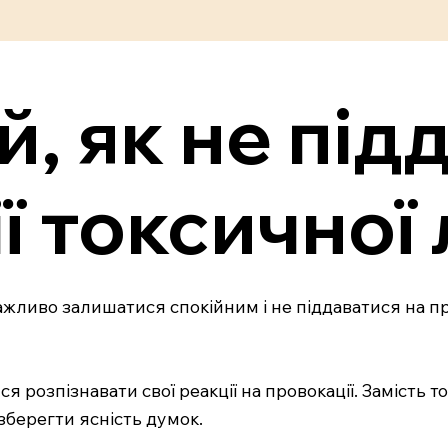
й, як не під
ї токсичної
ливо залишатися спокійним і не піддаватися на пров
я розпізнавати свої реакції на провокації. Замість то
 зберегти ясність думок.