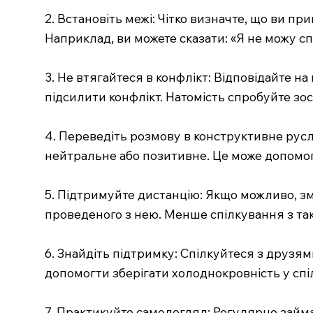
2. Встановіть межі: Чітко визначте, що ви пр
Наприклад, ви можете сказати: «Я не можу сп
3. Не втягайтеся в конфлікт: Відповідайте на
підсилити конфлікт. Натомість спробуйте зос
4. Переведіть розмову в конструктивне русл
нейтральне або позитивне. Це може допомогт
5. Підтримуйте дистанцію: Якщо можливо, з
проведеного з нею. Менше спілкування з т
6. Знайдіть підтримку: Спілкуйтеся з друзям
допомогти зберігати холоднокровність у сп
7. Практикуйте самодогляд: Регулярно займа