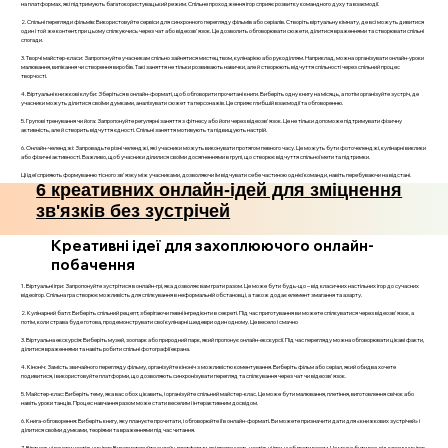
на платформах, які підтримують багатокористувацький режим. Спільне проходження ігор сприяє розвитку командного духу та взаємодії.
2. Спільні перегляди фільмів: Використовуйте сервіси для синхронного перегляду фільмів або серіалів. Створіть віртуальну кімнату, де всі можуть дивитися
один і той же контент, при цьому спілкуючись через чат або відеозв'язок. Це дозволить обговорювати сюжети, ділитися враженнями та створювати спільні
спогади.
3. Творчі майстер-класи: Запропонуйте учасникам спільно зайнятися мистецтвом, кулінарією або рукоділлям. Наприклад, можна організувати онлайн-уроки
малювання, випікання чи створення виробів. Такі заняття не тільки розвивають навички, але й створюють відчуття спільності через спільний процес
творчості.
4. Віртуальні книжкові клуби: Зберіться в онлайн-форматі, щоб обговорити прочитані книги. Виберіть одну книгу на місяць, а потім організуйте зустріч, де
учасники можуть ділитися своїми думками, аналізувати сюжет та персонажів. Це сприяє глибшій взаємодії та обговоренню.
5. Групові тренування чи йога: Запропонуйте регулярні заняття з фітнесу або йоги через відеозв'язок. Це не тільки допоможе підтримувати фізичну
активність, але й створить відчуття єдності. Спільні заняття мотивують та підвищують настрій.
6. Онлайн-челенджі: Запровадьте різні челенджі, які учасники можуть виконувати протягом певного часу. Це можуть бути фоточеленджі, кулінарні виклики
або фізичні активності. Важливо, щоб учасники ділилися своїми досягненнями в групі, що створює відчуття спільної мети та підтримки.
Ці ідеї сприяють формуванню тісного зв'язку між учасниками, дозволяючи їм відчувати себе частиною однієї команди, навіть перебуваючи на відстані.
6 креативних онлайн-ідей для зміцнення
зв'язків без зустрічей
Креативні ідеї для захоплюючого онлайн-
побачення
1. Віртуальні ігри: Запропонуйте зустрітися в онлайн-грі, яка дозволяє вам грати разом. Це може бути будь-що – від класичних настільних ігор до сучасних
відеоігор. Спільна гра створює можливість для спілкування в неформальній обстановці, а також додає елемент змагання та азарту.
2. Кулінарний батл: Виберіть спільний рецепт, зберігаючи певні інгредієнти в секреті. Під час приготування ви можете спілкуватися через відеозв'язок, а
потім, коли страва буде готова, продемонструвати свої кулінарні шедеври один одному. Це весело і смачно
3. Віртуальна екскурсія: Виберіть музей, зоопарк або природний парк, який пропонує онлайн-екскурсії. Під час перегляду можна обговорювати цікаві факти,
ділитися враженнями та навіть робити спільні фотографії екрана.
4. Кіноніч: Замість звичайного перегляду фільму, організуйте кіноніч з можливістю коментування. Виберіть фільм або серіал, який обидва хочете
подивитися, і використовуйте платформи, що дозволяють синхронізувати перегляд та спілкування через чат чи відеозв'язок.
5. Майстер-клас: Виберіть тему, яка вас обох цікавить, і організуйте спільний майстер-клас. Це може бути малювання, плетіння, виготовлення свічок або
навіть уроки танців. Процес навчання разом може стати веселим і інтерактивним досвідом.
6. Книга-обговорення: Виберіть книгу, яку плануєте прочитати, і обговорюйте її в онлайн-форматі. Ви можете призначити дати для «книжкових зустрічей» і
ділитися своїми думками, теоріями та враженнями під час читання.
7. Віртуальні вечори настільних ігор: Використовуйте онлайн-платформи, які пропонують настільні ігри, щоб грати разом. Це може бути все, від класичних ігор,