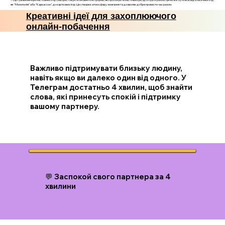
як "Монополія" або "Каркассон", до карткових ігор. Це створює атмосферу змагання та дозволяє добре провести час разом.
Креативні ідеї для захоплюючого
онлайн-побачення
Важливо підтримувати близьку людину,
навіть якщо ви далеко один від одного. У
Телеграм достатньо 4 хвилин, щоб знайти
слова, які принесуть спокій і підтримку
вашому партнеру.
💬 Заспокой свого партнера за 4
хвилини