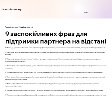
Neurolutionary
Login
Статті розділу "Знайти щастя"
9 заспокійливих фраз для
підтримки партнера на відстані
1. "Я завжди думаю про тебе, навіть коли ми далеко." Ця фраза підкреслює, що ваш партнер не залишений на самоті, і ваша увага постійно прикута до нього.
2. "Я відчуваю твою підтримку, навіть на відстані." Це допомагає партнеру зрозуміти, що емоційний зв'язок залишається сильним, незважаючи на фізичну
відстань.
3. "Якщо ти відчуваєш себе самотнім, пам'ятай, що я тут поруч, готовий вислухати." Запропонування підтримки і відкритість до розмови створюють
атмосферу довіри і близькості.
4. "Кожен день, коли ми далеко один від одного, наближає нас до зустрічі." Ця фраза акцентує на позитивному аспекті відстані, підкреслюючи, що це лише
тимчасово.
5. "Ти завжди в моєму серці, незалежно від того, де я." Це створює відчуття емоційної близькості, нагадуючи партнеру про вашу глибоку прив'язаність.
6. "Я скучаю за тобою, але знаю, що це зробить нашу зустріч ще більш особливою." Це допомагає партнеру усвідомити, що відстань може мати позитивні
наслідки, і їхні зусилля не даремні.
7. "Я пишу тобі, щоб ти знав, як сильно ти мені важливий." Ця фраза підкреслює вашу активну участь у підтримці і надає впевненості, що партнер
пам’ятається і цінується.
8. "Ми зможемо подолати цю відстань разом." Це створює відчуття єдності та спільної мети, підкреслюючи, що ви команда, незважаючи на обставини.
9. "Я вірю, що незабаром знову будемо разом." Ця фраза допомагає зберігати позитивний настрій і надію, що відстань не є перешкодою для вашого зв'язку.