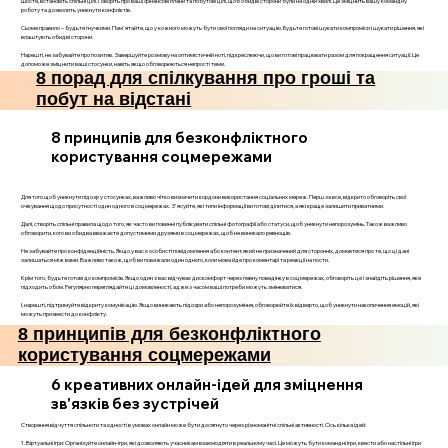
Шосте, встановіть спільні цілі. Говоріть про ваші фінансові плани та побутові цілі, щоб обидві сторони були на одній хвилі. Це зміцнить вашу командну
роботу та дозволить уникнути конфліктів.
Сьоме правило – будьте гнучкими. Пам'ятайте, що у кожного можуть бути свої погляди на ситуацію. Будьте готові шукати компроміси і шукати рішення, які
влаштують обидві сторони.
Нарешті, не забувайте про позитив. Завершуйте розмову на оптимістичній ноті, підкреслюючи, що ви готові працювати разом для покращення ситуації. Це
допоможе зміцнити ваші стосунки, навіть якщо обговорюються непрості теми.
8 порад для спілкування про гроші та
побут на відстані
8 принципів для безконфліктного
користування соцмережами
Для того щоб уникнути підозр у стосунках, важливо чітко визначити кордони використання соціальних мереж. Перш за все, відкрито обговоріть свої
очікування щодо присутності один одного в соцмережах. З'ясуйте, які типи інформації ви готові ділитися, а які краще залишити приватними.
Далі, створіть спільні правила щодо того, як часто ви повинні публікувати спільні фотографії або статуси, щоб уникнути непорозумінь. Також важливо
обговорити, кого ви обидва вважаєте допустимими друзями в соцмережах, щоб не виникало ревнощів.
Не забувайте про конфіденційність. Якщо у вас є особисті повідомлення або контент, який не призначений для сторонніх, домовтеся про те, що ці дані
залишаться між вами. Важливо також, щоб ви поважали один одного, коли мова йде про коментарі та реакції на пости.
Крім того, будьте готові до компромісів. Якщо один з вас відчуває дискомфорт через певну поведінку в соцмережах, обговоріть це і знайдіть рішення, яке
підходить обом. Регулярно переглядайте ці домовленості, адже з часом ваші потреби можуть змінюватися.
І, нарешті, підтримуйте відкриту комунікацію. Якщо виникають підозри або непорозуміння, обговорюйте їх відверто, щоб уникнути накопичення емоцій, які
можуть призвести до конфлікту.
8 принципів для безконфліктного
користування соцмережами
6 креативних онлайн-ідей для зміцнення
зв'язків без зустрічей
Створення відчуття спільноти та єдності в умовах онлайн може бути досягнуто через різноманітні спільні активності. Ось кілька ідей:
1. Віртуальні ігри: Організуйте онлайн-ігри, які дозволяють учасникам взаємодіяти в реальному часі. Це можуть бути командні ігри, квести або настільні ігри