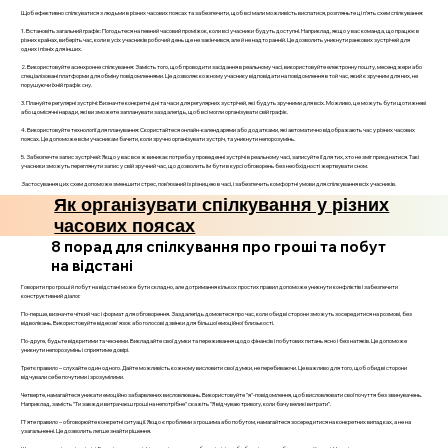
Щоб ефективно спілкуватися з людьми в різних часових поясах та забезпечити, щоб всі мали можливість виспатися, розгляньте ці п’ять схем спілкування:
1. Встановіть загальний графік: Погодьтеся на певний часовий проміжок, коли всі учасники будуть доступні. Наприклад, якщо у вас команда, що працює в
різних країнах, виберіть час, коли в усіх учасників робочий день ще не закінчився, але й не надто ранній. Це дозволить уникнути ранкових зустрічей для
одних і пізніх для інших.
2. Використовуйте асинхронне спілкування: Замість того, щоб проводити засідання в реальному часі, використовуйте електронну пошту, месенджери або
спеціалізовані платформи для обміну повідомленнями. Це дозволяє кожному учаснику відповідати на повідомлення в той час, який є зручним для них, не
порушуючи їхній графік сну.
3. Плануйте регулярні зустрічі: Визначте конкретні дні та часи для регулярних зустрічей, які будуть зручними для всіх. Можливо, це можуть бути щотижневі
або щомісячні наради, які ви зможете запланувати заздалегідь, щоб всі могли організувати свій графік.
4. Використовуйте технології для планування: Скористайтеся онлайн-календарями або додатками, які автоматично відображають час у різних часових
поясах. Це допоможе всім учасникам бачити, коли зручно організувати зустріч, та уникнути непорозумінь.
5. Забезпечте запис зустрічей: Якщо у вас все ж виникає потреба у проведенні зустрічі в реальному часі, записуйте її для тих, хто не зміг приєднатися. Такі
учасники зможуть переглянути запис у свій зручний час, що дозволить їм бути в курсі обговорень без необхідності жертвувати сном.
Застосування цих схем допоможе зменшити стрес, пов’язаний із різницею в часі, і забезпечить комфортні умови для спілкування всіх учасників.
Як організувати спілкування у різних
часових поясах
8 порад для спілкування про гроші та побут
на відстані
Говорити про гроші й побут на відстані може бути складно, але дотримання кількох простих правил допоможе уникнути конфліктів і забезпечити
конструктивний діалог.
По-перше, визначте чіткий час і формат для обговорення. Заздалегідь домовтеся про час, коли обидві сторони зможуть зосередитися на розмові, без
відволікань. Використовуйте відеозв'язок або голосові дзвінки для більшої емоційної близькості.
По-друге, будьте відкритими та чесними. Викладайте свої думки та переживання щодо фінансів і побутових питань ясно і без натяків. Це допоможе
уникнути непорозумінь і сприятиме довірі.
Третє правило – слухайте один одного. Дайте можливість кожному висловити свої думки, не перебиваючи. Це важливо для того, щоб обидві сторони
відчували себе почутими і зрозумілими.
Четверте, намагайтеся уникати емоційно забарвлених висловлювань. Використовуйте "я"-повідомлення, щоб висловлювати свої почуття без звинувачень.
Наприклад, замість "Ти завжди витрачаєш гроші на непотрібне" скажіть "Я відчуваю тривогу, коли бачу великі витрати".
П'яте правило – обговорюйте конкретні ситуації. Якщо є проблеми з грошима або побутом, намагайтеся зосередитися на конкретних випадках, а не на
узагальненні. Це дозволить легше знайти рішення.