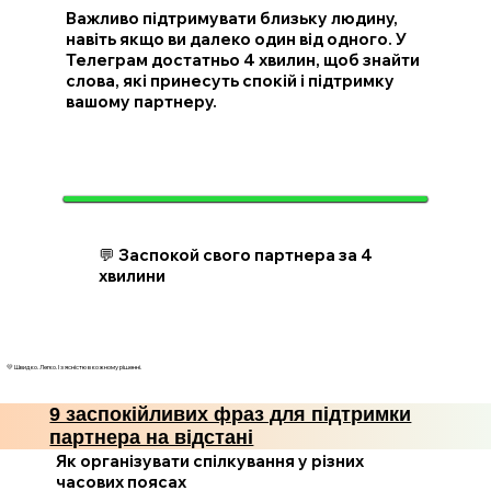
Важливо підтримувати близьку людину,
навіть якщо ви далеко один від одного. У
Телеграм достатньо 4 хвилин, щоб знайти
слова, які принесуть спокій і підтримку
вашому партнеру.
💬 Заспокой свого партнера за 4
хвилини
💛 Швидко. Легко. І з ясністю в кожному рішенні.
9 заспокійливих фраз для підтримки
партнера на відстані
Як організувати спілкування у різних
часових поясах