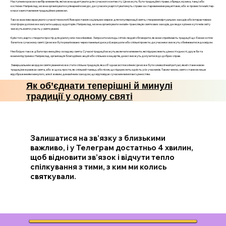
Наступним кроком є вибір елементів, які можна адаптувати для сучасного контексту. Це можуть бути традиційні страви, обряди, музика, танці або
костюми. Наприклад, можна організувати кулінарний конкурс, де сучасні кухарі готуватимуть страви за старовинними рецептами, або ж провести майстер-
класи з виготовлення традиційних ремесел.
Також важливо врахувати сучасні технології. Використання соціальних мереж для популяризації свята, створення віртуальних заходів або інтерактивних
платформ допоможе залучити ширшу аудиторію. Наприклад, можна організувати онлайн-трансляцію святкових заходів, де люди з різних куточків світу
зможуть взяти участь у святкуванні.
Крім того, варто створити простір для діалогу між поколіннями. Запросити молодь і літніх людей обговорити, як вони сприймають традиції і що б вони хотіли
бачити в сучасному святі. Це може бути реалізовано через панельні дискусії, воркшопи або спільні проекти, де учасники зможуть обмінюватися досвідом.
Необхідно також дбати про емоційну складову свята. Сучасні традиції можуть включати елементи, які підкреслюють цінності єдності, дружби та
взаємопідтримки. Наприклад, організація благодійних акцій або спільних концертів, де всі зможуть долучитися до добрих справ.
Завершальним акордом святкування може стати спільна традиція, яка об'єднає всі покоління. Це може бути символічний ритуал, який стане новою
традицією в рамках свята, або ж щось просте, як спільний танець або пісня, що підкреслить єдність усіх учасників. Таким чином, свято стане не лише
відображенням минулого, але й живим, динамічним заходом, що відповідає сучасним вимогам і цінностям.
Як об’єднати теперішні й минулі
традиції у одному святі
Залишатися на зв’язку з близькими
важливо, і у Телеграм достатньо 4 хвилин,
щоб відновити зв’язок і відчути тепло
спілкування з тими, з ким ми колись
святкували.