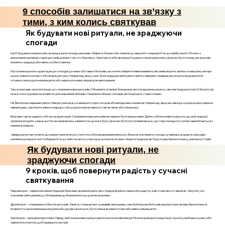
9 способів залишатися на зв’язку з
тими, з ким колись святкував
Як будувати нові ритуали, не зраджуючи
спогади
Щоб будувати нові ритуали, не зраджуючи спогади, важливо зберегти баланс між повагою до минулого та відкритістю до майбутнього. Почніть з
визначення значення старих ритуалів для вас і тих, хто був поруч. Запитайте себе, які емоції та цінності вони приносили. Це може бути спогад про важливі
моменти, традиції, або навіть особисті звички.
Наступним кроком є адаптація цих спогадів до нових обставин. Можливо, ви хочете зберегти певні елементи, які символізують зв’язок із минулим, але при
цьому змінити контекст або форму ритуалу. Наприклад, якщо у вас була традиція святкувати свята з певними стравами, ви можете продовжити їх
готувати, але додати нові рецепти або запросити нових людей для святкування.
Також важливо залучати інших до створення нових ритуалів. Обговоріть зі своїми близькими, які спогади вони цінують, і які нові традиції хотіли б бачити. Це
може стати чудовою можливістю для зміцнення зв’язків і створення спільних спогадів, які поєднують старе з новим.
Не бійтеся експериментувати. Нові ритуали можуть виникати з простих ідей або випадкових моментів. Наприклад, якщо ви завжди ходили на прогулянки в
певний день, спробуйте змінити маршрут або додати нові активності, такі як пікнік або спільна гра.
Важливо також давати собі час на адаптацію. Створення нових ритуалів не повинно бути примусовим. Дайте собі можливість відчути, що нові традиції
органічно входять у ваше життя, не намагаючись замінити те, що вже було. Це може бути поступовий процес, де старі спогади поступово переплітаються з
новими досвідом.
Завершуючи, пам'ятайте, що нові ритуали можуть стати способом вшанування минулого. Вони не скасовують спогади, а, навпаки, додають нові шари
значення до вашого життя. Відкритість до змін і гнучкість у підходах допоможуть вам створити традиції, які будуть відображати вашу унікальну історію.
Як будувати нові ритуали, не
зраджуючи спогади
9 кроків, щоб повернути радість у сучасні
святкування
Перший крок – переосмислення традицій. Важливо проаналізувати, які з традицій дійсно приносять радість, а які стали просто звичкою. Залучіть усіх
учасників святкування до обговорення, щоб визначити, що для них важливо.
Другий крок – створення особистих ритуалів. Замість стандартних сценаріїв святкувань, спробуйте розробити унікальні ритуали, які відображатимуть
інтереси та захоплення вашої родини або друзів. Це можуть бути спільні активності, ігри або навіть нові рецепти.
Третій крок – емоційна підготовка. Перед святом важливо налаштуватися на позитивні емоції. Можна проводити медитації, слухати улюблену музику або
займатися спортом, щоб підвищити настрій.