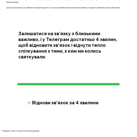
міцніші зв’язки.
Ці прості дії допоможуть зберегти і зміцнити дружні стосунки, дозволяючи вам залишатися на зв’язку з людьми, з якими ви колись святкували.
Залишатися на зв’язку з близькими
важливо, і у Телеграм достатньо 4 хвилин,
щоб відновити зв’язок і відчути тепло
спілкування з тими, з ким ми колись
святкували.
✨ Віднови зв’язок за 4 хвилини
💛 Швидко. Легко. І з ясністю в кожному рішенні.