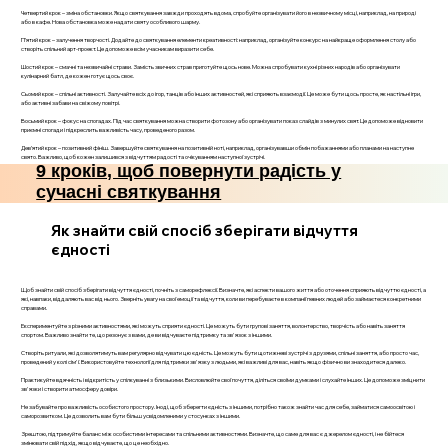
Четвертий крок – зміна обстановки. Якщо святкування завжди проходять вдома, спробуйте організувати його в незвичному місці, наприклад, на природі
або в кафе. Нова обстановка може надати святу особливого шарму.
П’ятий крок – залучення творчості. Додайте до святкування елементи креативності: наприклад, організуйте конкурс на найкраще оформлення столу або
створіть спільний арт-проект. Це допоможе всім учасникам виразити себе.
Шостий крок – смачні та незвичайні страви. Замість звичних страв приготуйте щось нове. Можна спробувати кухні різних народів або організувати
кулінарний батл, де кожен готує щось своє.
Сьомий крок – спільні активності. Залучайте всіх до ігор, танців або інших активностей, які сприяють взаємодії. Це може бути щось просте, як настільні ігри,
або активні забави на свіжому повітрі.
Восьмий крок – фокус на спогадах. Під час святкування можна створити фотозону або організувати показ слайдів з минулих свят. Це допоможе відновити
приємні спогади і підкреслить важливість часу, проведеного разом.
Дев’ятий крок – позитивний фініш. Завершуйте святкування на позитивній ноті, наприклад, організувавши обмін побажаннями або планами на наступне
свято. Важливо, щоб кожен залишився з відчуттям радості та очікуванням наступної зустрічі.
9 кроків, щоб повернути радість у
сучасні святкування
Як знайти свій спосіб зберігати відчуття
єдності
Щоб знайти свій спосіб зберігати відчуття єдності, почніть з саморефлексії. Визначте, які аспекти вашого життя або оточення сприяють відчуттю єдності, а
які, навпаки, віддаляють вас від нього. Зверніть увагу на свої емоції та відчуття, коли ви перебуваєте в компанії певних людей або займаєтеся конкретними
справами.
Експериментуйте з різними активностями, які можуть сприяти єдності. Це можуть бути групові заняття, волонтерство, творчість або навіть заняття
спортом. Важливо знайти те, що резонує з вами, де ви відчуваєте підтримку та зв'язок з іншими.
Створіть ритуали, які дозволятимуть вам регулярно відчувати цю єдність. Це можуть бути щотижневі зустрічі з друзями, спільні заняття, або просто час,
проведений у колі сім'ї. Використовуйте технології для підтримки зв'язку з людьми, які важливі для вас, навіть якщо фізично ви знаходитеся далеко.
Практикуйте вдячність і відкритість у спілкуванні з близькими. Висловлюйте свої почуття, діліться своїми думками і слухайте інших. Це допоможе зміцнити
зв'язки і створити атмосферу довіри.
Не забувайте про важливість особистого простору. Іноді, щоб зберегти єдність з іншими, потрібно також знайти час для себе, займатися самоосвітою і
саморозвитком. Це дозволить вам бути більш усвідомленими у стосунках з іншими.
Зрештою, підтримуйте баланс між особистими інтересами та спільними активностями. Визначте, що саме для вас є джерелом єдності, і не бійтеся
змінювати свій підхід, якщо відчуваєте, що це необхідно.