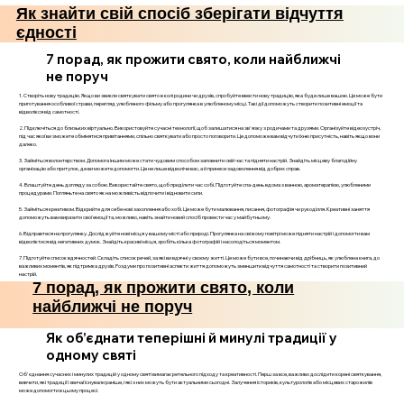
Як знайти свій спосіб зберігати відчуття
єдності
7 порад, як прожити свято, коли найближчі
не поруч
1. Створіть нову традицію. Якщо ви звикли святкувати свято в колі родини чи друзів, спробуйте ввести нову традицію, яка буде лише вашою. Це може бути
приготування особливої страви, перегляд улюбленого фільму або прогулянка в улюбленому місці. Такі дії допоможуть створити позитивні емоції та
відволікся від самотності.
2. Підключіться до близьких віртуально. Використовуйте сучасні технології, щоб залишатися на зв'язку з родичами та друзями. Організуйте відеозустріч,
під час якої ви зможете обмінятися привітаннями, спільно святкувати або просто поговорити. Це допоможе вам відчути їхню присутність, навіть якщо вони
далеко.
3. Займіться волонтерством. Допомога іншим може стати чудовим способом заповнити свій час та підняти настрій. Знайдіть місцеву благодійну
організацію або притулок, де ви можете допомогти. Це не лише відволіче вас, а й принесе задоволення від добрих справ.
4. Влаштуйте день догляду за собою. Використайте свято, щоб приділити час собі. Підготуйте спа-день вдома з ванною, ароматерапією, улюбленими
процедурами. Погляньте на свято як на можливість відпочити і відновити сили.
5. Займіться креативом. Відкрийте для себе нові захоплення або хобі. Це може бути малювання, писання, фотографія чи рукоділля. Креативні заняття
допоможуть вам виразити свої емоції та, можливо, навіть знайти новий спосіб провести час у майбутньому.
6. Відправтеся на прогулянку. Досліджуйте нові місця у вашому місті або природі. Прогулянка на свіжому повітрі може підняти настрій і допомогти вам
відволіктися від негативних думок. Знайдіть красиві місця, зробіть кілька фотографій і насолодіться моментом.
7. Підготуйте список вдячностей. Складіть список речей, за які ви вдячні у своєму житті. Це може бути все, починаючи від дрібниць, як улюблена книга, до
важливих моментів, як підтримка друзів. Роздуми про позитивні аспекти життя допоможуть зменшити відчуття самотності та створити позитивний
настрій.
7 порад, як прожити свято, коли
найближчі не поруч
Як об’єднати теперішні й минулі традиції у
одному святі
Об'єднання сучасних і минулих традицій у одному святі вимагає ретельного підходу та креативності. Перш за все, важливо дослідити корені святкування,
вивчити, які традиції і звичаї існували раніше, і які з них можуть бути актуальними сьогодні. Залучення істориків, культурологів або місцевих старожилів
може допомогти в цьому процесі.