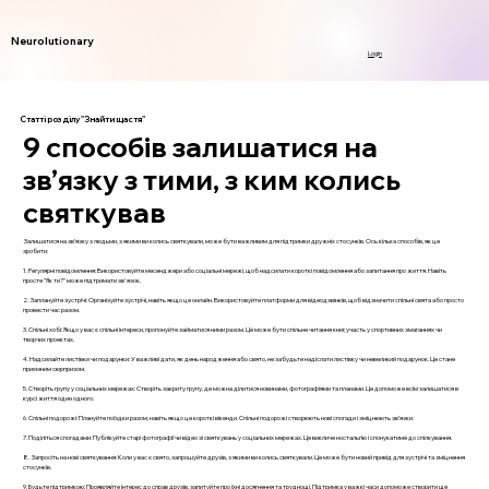
Neurolutionary
Login
Статті розділу "Знайти щастя"
9 способів залишатися на
зв’язку з тими, з ким колись
святкував
Залишатися на зв’язку з людьми, з якими ви колись святкували, може бути важливим для підтримки дружніх стосунків. Ось кілька способів, як це
зробити:
1. Регулярні повідомлення: Використовуйте месенджери або соціальні мережі, щоб надсилати короткі повідомлення або запитання про життя. Навіть
просте "Як ти?" може підтримати зв'язок.
2. Заплануйте зустрічі: Організуйте зустрічі, навіть якщо це онлайн. Використовуйте платформи для відеодзвінків, щоб відзначити спільні свята або просто
провести час разом.
3. Спільні хобі: Якщо у вас є спільні інтереси, пропонуйте займатися ними разом. Це може бути спільне читання книг, участь у спортивних змаганнях чи
творчих проектах.
4. Надсилайте листівки чи подарунки: У важливі дати, як день народження або свято, не забудьте надіслати листівку чи невеликий подарунок. Це стане
приємним сюрпризом.
5. Створіть групу у соціальних мережах: Створіть закриту групу, де можна ділитися новинами, фотографіями та планами. Це допоможе всім залишатися в
курсі життя один одного.
6. Спільні подорожі: Плануйте поїздки разом, навіть якщо це короткі вікенди. Спільні подорожі створюють нові спогади і зміцнюють зв’язки.
7. Поділіться спогадами: Публікуйте старі фотографії чи відео зі святкувань у соціальних мережах. Це викличе ностальгію і спонукатиме до спілкування.
8. Запросіть на нові святкування: Коли у вас є свято, запрошуйте друзів, з якими ви колись святкували. Це може бути новий привід для зустрічі та зміцнення
стосунків.
9. Будьте підтримкою: Проявляйте інтерес до справ друзів, запитуйте про їхні досягнення та труднощі. Підтримка у важкі часи допоможе створити ще