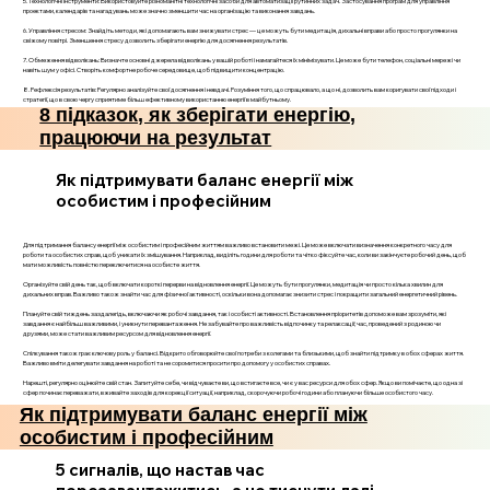
5. Технологічні інструменти: Використовуйте різноманітні технологічні засоби для автоматизації рутинних задач. Застосування програм для управління
проектами, календарів та нагадувань може значно зменшити час на організацію та виконання завдань.
6. Управління стресом: Знайдіть методи, які допомагають вам знижувати стрес — це можуть бути медитація, дихальні вправи або просто прогулянки на
свіжому повітрі. Зменшення стресу дозволить зберігати енергію для досягнення результатів.
7. Обмеження відволікань: Визначте основні джерела відволікань у вашій роботі і намагайтеся їх мінімізувати. Це може бути телефон, соціальні мережі чи
навіть шум у офісі. Створіть комфортне робоче середовище, щоб підвищити концентрацію.
8. Рефлексія результатів: Регулярно аналізуйте свої досягнення і невдачі. Розуміння того, що спрацювало, а що ні, дозволить вам коригувати свої підходи і
стратегії, що в свою чергу сприятиме більш ефективному використанню енергії в майбутньому.
8 підказок, як зберігати енергію,
працюючи на результат
Як підтримувати баланс енергії між
особистим і професійним
Для підтримання балансу енергії між особистим і професійним життям важливо встановити межі. Це може включати визначення конкретного часу для
роботи та особистих справ, щоб уникати їх змішування. Наприклад, виділіть години для роботи та чітко фіксуйте час, коли ви закінчуєте робочий день, щоб
мати можливість повністю переключитися на особисте життя.
Організуйте свій день так, щоб включати короткі перерви на відновлення енергії. Це можуть бути прогулянки, медитація чи просто кілька хвилин для
дихальних вправ. Важливо також знайти час для фізичної активності, оскільки вона допомагає знизити стрес і покращити загальний енергетичний рівень.
Плануйте свій тиждень заздалегідь, включаючи як робочі завдання, так і особисті активності. Встановлення пріоритетів допоможе вам зрозуміти, які
завдання є найбільш важливими, і уникнути перевантаження. Не забувайте про важливість відпочинку та релаксації; час, проведений з родиною чи
друзями, може стати важливим ресурсом для відновлення енергії.
Спілкування також грає ключову роль у балансі. Відкрито обговорюйте свої потреби з колегами та близькими, щоб знайти підтримку в обох сферах життя.
Важливо вміти делегувати завдання на роботі та не соромитися просити про допомогу у особистих справах.
Нарешті, регулярно оцінюйте свій стан. Запитуйте себе, чи відчуваєте ви, що встигаєте все, чи є у вас ресурси для обох сфер. Якщо ви помічаєте, що одна зі
сфер починає переважати, вживайте заходів для корекції ситуації, наприклад, скорочуючи робочі години або плануючи більше особистого часу.
Як підтримувати баланс енергії між
особистим і професійним
5 сигналів, що настав час