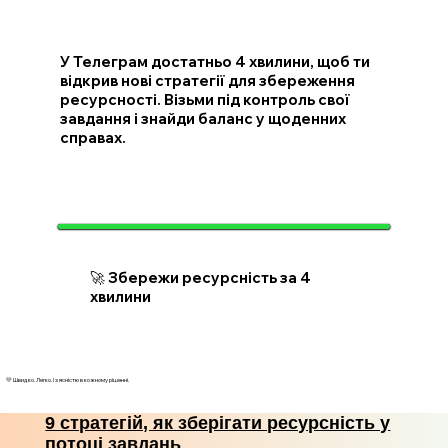
У Телеграм достатньо 4 хвилини, щоб ти
відкрив нові стратегії для збереження
ресурсності. Візьми під контроль свої
завдання і знайди баланс у щоденних
справах.
🚀 Збережи ресурсність за 4
хвилини
💛 Швидко. Легко. І з ясністю в кожному рішенні.
9 стратегій, як зберігати ресурсність у
потоці завдань