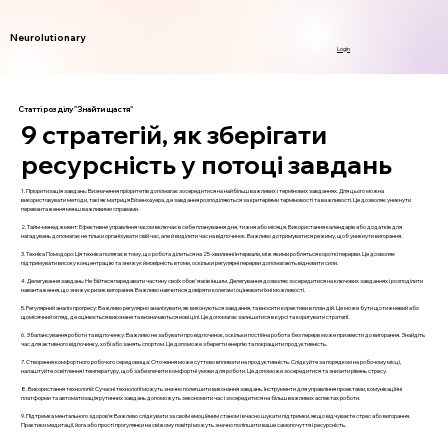
Neurolutionary
Login
Статті розділу "Знайти щастя"
9 стратегій, як зберігати
ресурсність у потоці завдань
1. Пріоритизація завдань: Визначення пріоритетів допомагає зосередитися на найбільш важливих і термінових завданнях. Для цього можна
використовувати методи, такі як матриця Ейзенхауера, де завдання розподіляються за критеріями терміновості та важливості. Це дозволяє уникнути
перевантаження менш важливими справами.
2. Тайм-менеджмент: Ефективне управління часом включає в себе планування дня, тижня або місяця. Використання календарів або додатків для
нагадувань допомагає не тільки організувати свій час, але й виділити час на відпочинок. Важливо дотримуватися режиму, щоб уникнути вигорання.
3. Техніка Помодоро: Ця техніка полягає в тому, що робота ділиться на 25-хвилинні інтервали, між якими робляться короткі перерви. Це дозволяє
підтримувати високу концентрацію та знижує ймовірність втоми, оскільки регулярні перерви допомагають відновити сили.
4. Делегування завдань: Не бійтеся передавати частину своїх обов'язків іншим. Делегування дозволяє зосередитися на ключових завданнях і розподілити
навантаження, що знижує ризик вигорання. Важливо навчитися довіряти колегам і оцінювати їхні можливості.
5. Регулярний аналіз прогресу: Важливо регулярно аналізувати, як виконуються завдання, та вносити корективи в план дій. Це може бути щотижневий або
щомісячний огляд, де оцінюється виконане та визначаються нові цілі. Це допомагає залишатися в курсі та коригувати стратегії.
6. Збалансування роботи та відпочинку: Важливо не забувати про відпочинок, оскільки постійна робота без перерв може призвести до вигорання. Знайдіть
час для активного відпочинку, хобі або занять спортом. Це допоможе зберегти енергію та покращити продуктивність.
7. Створення комфортного робочого середовища: Оточення може суттєво впливати на продуктивність. Слідкуйте за порядком на робочому місці,
налаштуйте освітлення і температуру, щоб забезпечити комфортні умови для роботи. Це допоможе зосередитися та знизити рівень стресу.
8. Використання технологій: Сучасні технології можуть значно полегшити виконання завдань. Інструменти для управління проектами, комунікаційні
платформи та автоматизація рутинних завдань допоможуть зекономити час і зосередитися на більш важливих аспектах роботи.
9. Підтримка ментального здоров’я: Важливо слідкувати за своїм емоційним станом і вчасно шукати підтримки, якщо відчуваєте стрес або вигорання.
Практики медитації, йога або прості прогулянки на свіжому повітрі можуть значно поліпшити ваше самопочуття і ресурсність.