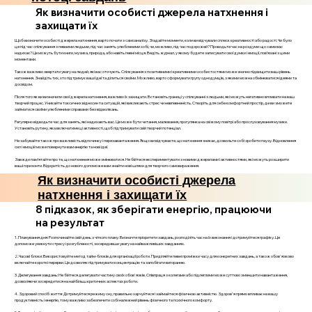
Як визначити особисті джерела натхнення і
захищати їх
Щоб визначити особисті джерела натхнення, варто почати з самоаналізу. Згадайте моменти, коли ви відчували сплеск креативності або радості. Чи було
це під час спілкування з певними людьми, під час занять улюбленими хобі, чи, можливо, під час подорожей? Проводьте час на роздуми: що саме вас
надихає? Це можуть бути книги, музика, природа, або навіть певні місця. Ведіть журнал, у якому будете записувати свої думки і емоції, пов’язані з цими
моментами.
Також важливо звертати увагу на людей, які вас оточують. Спілкування з позитивними і креативними особистостями може значно підвищити ваш рівень
натхнення. Знайдіть тих, хто підтримує ваші ідеї та ділиться своїми. Можливо, варто сформувати групу однодумців, з якими можна обмінюватися ідеями та
досвідом.
Після того як ви визначили свої джерела натхнення, важливо їх захищати. Встановіть границі у спілкуванні з людьми, які можуть негативно впливати на ваш
творчий процес. Уникайте токсичних відносин та ситуацій, які викликають стрес чи невпевненість. Створіть для себе комфортний простір, де ви зможете
займатися своїми улюбленими справами без відволікань.
Регулярно відводьте час для занять, які надихають вас. Це може бути читання, малювання, прогулянка на свіжому повітрі або прослуховування музики.
Установіть рутину, яка включатиме ці активності, щоб підтримувати свій творчий потенціал.
Не забувайте також про важливість відпочинку і перезавантаження. Якщо ви відчуваєте, що натхнення зникає, дозвольте собі зробити паузу. Відновлення
сил і емоцій може повернути вам енергію та нові ідеї.
Завжди пам’ятайте про те, що натхнення може змінюватися. Не бійтеся експериментувати з новими джерелами і активностями, які можуть розширити
ваші горизонти. Відкритість до нового допоможе вам знайти нові шляхи для творчого самовираження.
Як визначити особисті джерела
натхнення і захищати їх
8 підказок, як зберігати енергію, працюючи
на результат
1. Планування дня: Розпочинайте свій день з чіткого плану. Визначте пріоритети завдань, розподіліть час на їх виконання і дотримуйтеся графіку. Це
допоможе уникнути стресу і розгубленості, зосередивши увагу на найважливіших завданнях.
2. Часові блоки: Використовуйте метод тайм-блоків для організації роботи. Приділяйте певні проміжки часу для конкретних завдань, а також обов'язково
включайте короткі перерви. Це дозволяє підтримувати концентрацію та запобігати вигоранню.
3. Делегування завдань: Не бійтеся делегувати частину своїх обов'язків. Співпраця з колегами або підлеглими може суттєво зменшити навантаження,
дозволяючи зосередитися на найбільш критичних аспектах роботи.
4. Здоровий спосіб життя: Дотримуйтеся режиму сну, правильно харчуйтеся і займайтеся фізичною активністю. Здоров'я прямо впливає на вашу
продуктивність і енергію, тому важливо забезпечити собі належний рівень фізичного та психічного комфорту.