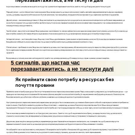
перезавантажитись, а не тиснути далі
Існує кілька явних сигналів, які вказують на те, що час зупинитися і перезавантажитися, замість того щоб продовжувати тиснути далі.
Перший сигнал – це постійна втома та виснаження. Якщо ви відчуваєте, що ваші сили на межі, і навіть звичайні завдання вимагають від вас надмірних
зусиль, це привід задуматися. Втома може бути як фізичною, так і емоційною, і ігнорувати її може призвести до серйозних проблем зі здоров’ям.
Другий сигнал – зниження продуктивності. Якщо ви помічаєте, що ваші результати ухудшуються, а ви не можете впоратися з робочими завданнями, це
може бути ознакою того, що вам потрібно зробити паузу. Коли мозок перевантажений, він не може ефективно працювати, і час на відновлення може
покращити вашу продуктивність.
Третій сигнал – відсутність мотивації. Якщо раніше вас захоплювало те, чим ви займаєтеся, але зараз ви не відчуваєте ентузіазму, це може бути знаком, що
вам потрібно змінити обставини. Втрата зацікавленості може вказувати на те, що ви вичерпали свої ресурси і потребуєте відпочинку.
Четвертий сигнал – часті емоційні спади. Якщо ви стали більш дратівливими, тривожними чи пригніченими, це може бути наслідком перевантаження.
Емоційна нестабільність може свідчити про те, що вам потрібно взяти паузу для відновлення психічного стану.
П’ятий сигнал – проблеми зі сном. Якщо ви спостерігаєте, що ваш сон став порушеним, або ви не можете заснути через постійні думки про роботу, це може
бути серйозним попередженням. Якісний сон є критично важливим для відновлення сил, і його відсутність може погіршити вашу загальну продуктивність і
здоров'я.
Визначивши ці сигнали, важливо не ігнорувати їх і знайти час для відновлення, щоб повернутися до справ з новими силами і енергією.
5 сигналів, що настав час
перезавантажитись, а не тиснути далі
Як приймати свою потребу в ресурсах без
почуття провини
Приймати свою потребу в ресурсах без почуття провини можна через кілька важливих кроків. Перш за все, варто усвідомити, що потреба в ресурсах — це
природна частина людського існування. Всі ми маємо фізичні, емоційні та психологічні потреби, і їх задоволення є необхідним для нашого благополуччя.
Важливо визнати, що дбати про себе не є егоїзмом, а навпаки, це основа для здатності допомагати іншим.
Наступним кроком є переосмислення своїх переконань про ресурси. Часто ми вважаємо, що повинні обмежувати себе або жертвувати своїми потребами на
користь інших. Спробуйте замінити ці думки на більш позитивні — наприклад, що ваше благополуччя дозволяє вам бути більш продуктивним і
підтримувати близьких. Коли ви задовольняєте свої потреби, ви стаєте кращою версією себе, що, в свою чергу, може позитивно вплинути на ваше оточення.
Також важливо розвивати вдячність за ті ресурси, які у вас вже є. Замість того, щоб зациклюватися на браку, зосередьтеся на тому, що ви можете
отримати, і на можливостях, які відкриваються перед вами. Це допоможе зменшити відчуття провини та підвищити самооцінку.
Додатково, практикуйте самодисципліну в управлінні ресурсами. Намагайтеся планувати свої витрати, час та енергію так, щоб уникати відчуття
перевантаження. Коли ви знаєте, що ваші ресурси розподілені раціонально, ви будете почуватися більш впевнено і спокійно.
Не забувайте також про важливість спілкування. Обговорюйте свої потреби з близькими або друзями, щоб отримати підтримку та розуміння. Спільні
зустрічі, обмін думками і почуттями можуть допомогти зняти напругу і провину, адже ви не самотні у своїх переживаннях.