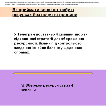
І нарешті, практикуйте самоприйняття. Визнавайте свої потреби без критики і осуду. Це може бути складно, але шляхом регулярної практики ви зможете
розвинути більш доброзичливе ставлення до себе. Пам’ятайте, що кожен має право на потреби, і ви не є виключенням.
Як приймати свою потребу в
ресурсах без почуття провини
У Телеграм достатньо 4 хвилини, щоб ти
відкрив нові стратегії для збереження
ресурсності. Візьми під контроль свої
завдання і знайди баланс у щоденних
справах.
🚀 Збережи ресурсність за 4
хвилини